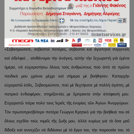
Ἀναργύρων Καραβᾶ. Κατὰ τὴ διάρκεια τῆς Λειτουργίας ὁ κ. Σεραφεὶμ
χειροτόνησε στὸν πρῶτο βαθμὸ τῆς ἱερωσύνης τὸν κ. Ἀναστάσιο
Βασιλόπουλο. Ὁ νέος διάκονος τῆς Ἱερᾶς Μητροπόλεως Πειραιῶς, ὁ
ὁποῖος εἶναι ἔγγαμος, θὰ διακονεῖ στὸν Ἱερὸ Ναὸ Ἁγίων Ἀναργύρων
Καραβᾶ. Στὸν χειροτονητήριο λόγο του μεταξὺ ἄλλων εἶπε:
«Σεβασμιώτατε, σεβαστοὶ πατέρες, σεβαστοὶ καὶ ἀγαπητοὶ συγγενεῖς
καὶ ἀδελφοί… αἰσθάνομαι τὴν ἀνάγκη, αὐτὴν τὴν ξεχωριστὴ γιὰ ἐμένα
ἡμέρα, νὰ εὐχαριστήσω ὅλους τοὺς ἀνθρώπους ποὺ ἀπὸ τὰ πρῶτα
παιδικά μου χρόνια μέχρι καὶ σήμερα μὲ βοήθησαν. Καταρχὴν
εὐχαριστῶ ἐσᾶς, Σεβασμιώτατε, ποὺ μὲ δεχτήκατε μὲ πολλὴ ἀγάπη, μὲ
πατρικὸ ἐνδιαφέρον, στηρίζοντάς με ἔμπρακτα στὴν ἀπόφασή μου.
Εὐχαριστῶ πάρα πολύ τους Ἱερεῖς τῆς ἐνορίας τῶν Ἁγίων Ἀναργύρων.
Τὸν πρωτοπρεσβύτερο πατέρα Γεώργιο Κρητικὸ γιὰ τὴν βοήθειά του σὲ
ὅλους σχεδὸν τοὺς τομεῖς τῆς ζωῆς μου, ἀλλὰ κυρίως γιὰ τὰ ὅσα μοῦ
δίδαξε καὶ συνεχίζει νὰ διδάσκει μὲ τὸ ἔργο του, τὴν παρουσία του, τὸ