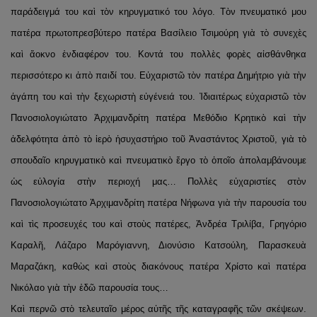
παράδειγμά του καὶ τὸν κηρυγματικό του λόγο. Τὸν πνευματικό μου
πατέρα πρωτοπρεσβύτερο πατέρα Βασίλειο Τσιμούρη γιὰ τὸ συνεχὲς
καὶ ἄοκνο ἐνδιαφέρον του. Κοντά του πολλὲς φορὲς αἰσθάνθηκα
περισσότερο κι ἀπὸ παιδί του. Εὐχαριστῶ τὸν πατέρα Δημήτριο γιὰ τὴν
ἀγάπη του καὶ τὴν ξεχωριστὴ εὐγένειά του. Ἰδιαιτέρως εὐχαριστῶ τὸν
Πανοσιολογιώτατο Ἀρχιμανδρίτη πατέρα Μεθόδιο Κρητικὸ καὶ τὴν
ἀδελφότητα ἀπὸ τὸ ἱερὸ ἡσυχαστήριο τοῦ Ἀναστάντος Χριστοῦ, γιὰ τὸ
σπουδαῖο κηρυγματικὸ καὶ πνευματικὸ ἔργο τὸ ὁποῖο ἀπολαμβάνουμε
ὡς εὐλογία στὴν περιοχή μας… Πολλὲς εὐχαριστίες στὸν
Πανοσιολογιώτατο Ἀρχιμανδρίτη πατέρα Νήφωνα γιὰ τὴν παρουσία του
καὶ τὶς προσευχές του καὶ στοὺς πατέρες, Ἀνδρέα Τριλίβα, Γρηγόριο
Καραλῆ, Λάζαρο Μαρόγιαννη, Διονύσιο Κατσούλη, Παρασκευὰ
Μαραζάκη, καθὼς καὶ στοὺς διακόνους πατέρα Χρίστο καὶ πατέρα
Νικόλαο γιὰ τὴν ἐδῶ παρουσία τους…
Καὶ περνῶ στὸ τελευταῖο μέρος αὐτῆς τῆς καταγραφῆς τῶν σκέψεων.