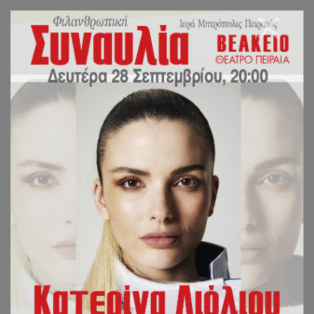
ΧΕΙΡΟΤΟΝΙΑ ΝΕΟΥ
ΙΕΡΟΔΙΑΚΟΝΟΥ ΣΤΗΝ
ΙΕΡΑ ΜΗΤΡΟΠΟΛΗ
ΠΕΙΡΑΙΩΣ
Τὴν Κυριακὴ 6 Σεπτεμβρίου, ὁ Σεβασμιώτατος Μητροπολίτης Πειραιῶς
κ. Σεραφεὶμ προεξῆρχε στὴν θεία Λειτουργία στὸν Ἱερὸ Ναὸ Ἁγίων