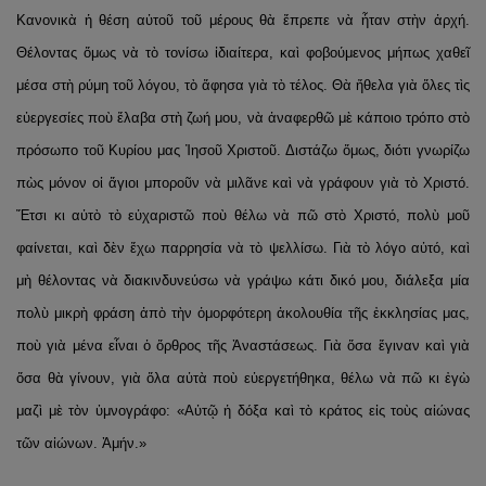
Κανονικὰ ἡ θέση αὐτοῦ τοῦ μέρους θὰ ἔπρεπε νὰ ἦταν στὴν ἀρχή.
Θέλοντας ὅμως νὰ τὸ τονίσω ἰδιαίτερα, καὶ φοβούμενος μήπως χαθεῖ
μέσα στὴ ρύμη τοῦ λόγου, τὸ ἄφησα γιὰ τὸ τέλος. Θὰ ἤθελα γιὰ ὅλες τὶς
εὐεργεσίες ποὺ ἔλαβα στὴ ζωή μου, νὰ ἀναφερθῶ μὲ κάποιο τρόπο στὸ
πρόσωπο τοῦ Κυρίου μας Ἰησοῦ Χριστοῦ. Διστάζω ὅμως, διότι γνωρίζω
πὼς μόνον οἱ ἅγιοι μποροῦν νὰ μιλᾶνε καὶ νὰ γράφουν γιὰ τὸ Χριστό.
Ἔτσι κι αὐτὸ τὸ εὐχαριστῶ ποὺ θέλω νὰ πῶ στὸ Χριστό, πολὺ μοῦ
φαίνεται, καὶ δὲν ἔχω παρρησία νὰ τὸ ψελλίσω. Γιὰ τὸ λόγο αὐτό, καὶ
μὴ θέλοντας νὰ διακινδυνεύσω νὰ γράψω κάτι δικό μου, διάλεξα μία
πολὺ μικρὴ φράση ἀπὸ τὴν ὀμορφότερη ἀκολουθία τῆς ἐκκλησίας μας,
ποὺ γιὰ μένα εἶναι ὁ ὄρθρος τῆς Ἀναστάσεως. Γιὰ ὅσα ἔγιναν καὶ γιὰ
ὅσα θὰ γίνουν, γιὰ ὅλα αὐτὰ ποὺ εὐεργετήθηκα, θέλω νὰ πῶ κι ἐγὼ
μαζὶ μὲ τὸν ὑμνογράφο: «Αὐτῷ ἡ δόξα καὶ τὸ κράτος εἰς τοὺς αἰώνας
τῶν αἰώνων. Ἀμήν.»