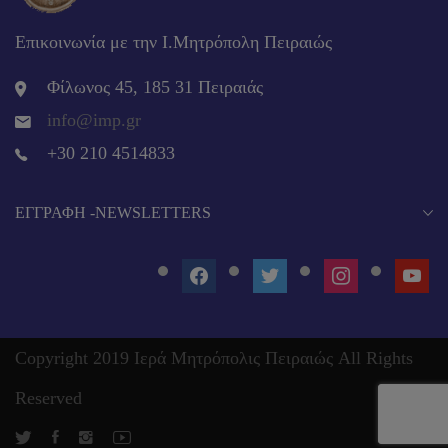
Επικοινωνία με την Ι.Μητρόπολη Πειραιώς
Φίλωνος 45, 185 31 Πειραιάς
info@imp.gr
+30 210 4514833
EΓΓΡΑΦΉ -NEWSLETTERS
FACEBOOK
TWITTER
INSTAGRAM
YOUT
Copyright 2019 Ιερά Μητρόπολις Πειραιώς All Rights
Reserved