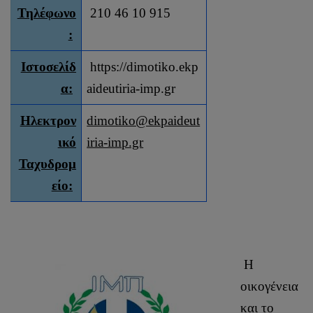
Τηλέφωνο
210 46 10 915
:
Ιστοσελίδ
https://dimotiko.ekp
α:
aideutiria-imp.gr
Ηλεκτρον
dimotiko@ekpaideut
ικό
iria-imp.gr
Ταχυδρομ
είο:
Η
οικογένεια
και το