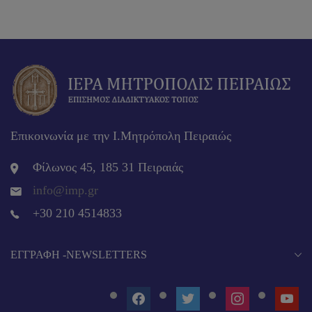
Επικοινωνία με την Ι.Μητρόπολη Πειραιώς
Φίλωνος 45, 185 31 Πειραιάς
info@imp.gr
+30 210 4514833
EΓΓΡΑΦΉ -NEWSLETTERS
FACEBOOK
TWITTER
INSTAGRAM
YOUT