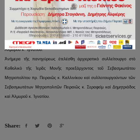
πανηγυρίζει ἡ Ἱερὰ Μονή.
Τὴν παραμονὴ τῆς ἑορτῆς τελέσθηκε πανηγυρικὸς Ἑσπερινὸς
χοροστατοῦντος τοῦ Σεβασμιωτάτου Μητροπολίτου πρ. Πειραιῶς κ.
Καλλινίκου, ὁ ὁποῖος τυγχάνει Καθηγούμενος τῆς Ἱερᾶς Μονῆς, καὶ
συγχοροστατοῦντος τοῦ Σεβασμιωτάτου Μητροπολίτου Δημητριάδος καὶ
Ἁλμυροῦ κ. Ἰγνατίου.
Ἀνήμερα τῆς πανηγύρεως ἐτελέσθη ἀρχιερατικὸ συλλείτουργο στὸ
Καθολικὸ τῆς Ἱερᾶς Μονῆς προεξάρχοντος τοῦ Σεβασμιωτάτου
Μητροπολίτου πρ. Πειραιῶς κ. Καλλινίκου καὶ συλλειτουργούντων τῶν
Σεβασμιωτάτων Μητροπολιτῶν Πειραιῶς κ. Σεραφεὶμ καὶ Δημητριάδος
καὶ Ἁλμυροῦ κ. Ἰγνατίου.
Share: