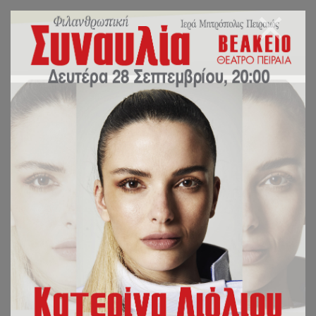
ΠΑΝΗΓΥΡΙΣ ΙΕΡΑΣ
ΜΟΝΗΣ
ΧΡΥΣΟΠΗΓΗΣ
Μὲ μεγάλη ἱεροπρέπεια καὶ τὴ συμμετοχὴ πολλῶν πιστῶν ἑορτάστηκε
στὴν Ἱερὰ Μονὴ Παναγίας Χρυσοπηγῆς στὸ Καπανδρίτι Ἀττικῆς τὸ
Γενέθλιο τῆς Ὑπεραγίας Δεσποίνης ἡμῶν Θεοτόκου, κατὰ τὸ ὁποῖο