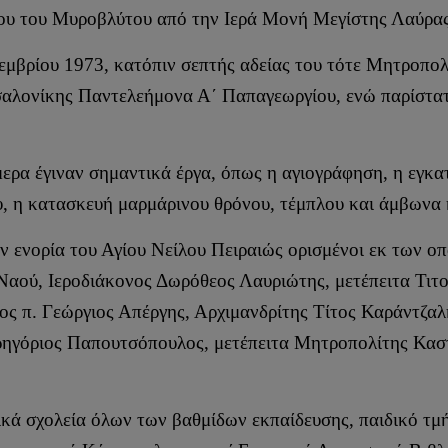
ου του Μυροβλύτου από την Ιερά Μονή Μεγίστης Λαύρα
οεμβρίου 1973, κατόπιν σεπτής αδείας του τότε Μητροπ
αλονίκης Παντελεήμονα Α΄ Παπαγεωργίου, ενώ παρίστα
ήμερα έγιναν σημαντικά έργα, όπως η αγιογράφηση, η εγ
 η κατασκευή μαρμάρινου θρόνου, τέμπλου και άμβωνα κ
ν ενορία του Αγίου Νείλου Πειραιώς ορισμένοι εκ των ο
 Ναού, Ιεροδιάκονος Δωρόθεος Λαυριώτης, μετέπειτα Τι
ος π. Γεώργιος Απέργης, Αρχιμανδρίτης Τίτος Καράντζαλ
Γρηγόριος Παπουτσόπουλος, μετέπειτα Μητροπολίτης Κασ
ικά σχολεία όλων των βαθμίδων εκπαίδευσης, παιδικό τ