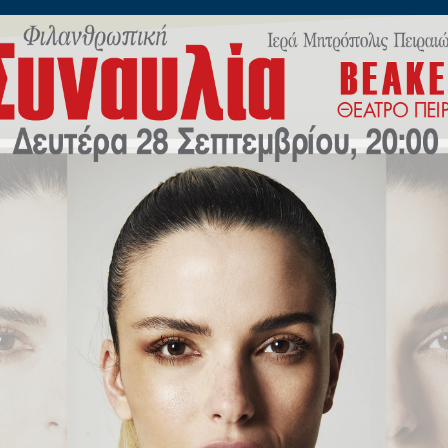
ίλωνος 45
Η
ΠΟΙΜΑΝΤΙΚΗ
ΕΚΠΑΙΔΕΥΣΗ
Μ.Μ.Ε
ΝΕΟ
λου Καλλιπόλεως
Διεύθυνση
:
Γ.Θεοτόκη 49,
Τηλέφωνο
:
210 45 13 468
Fax
:
210 45 13 241