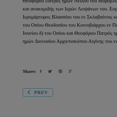
Θεοφόρου Πατρός ημών Νείλου του Μυροβλύτου
και ανακομιδής των Ιερών Λειψάνων του. Εορ
Ιερομάρτυρος Βλασσίου του εν Σκλαβαίνοις 
του Οσίου Θεοδοσίου του Κοινοβιάρχου εν Π
Ιουνίου δ) του Οσίου και Θεοφόρου Πατρός η
ημών Διονυσίου Αρχιεπισκόπου Αιγίνης του ε
Share:
PREV