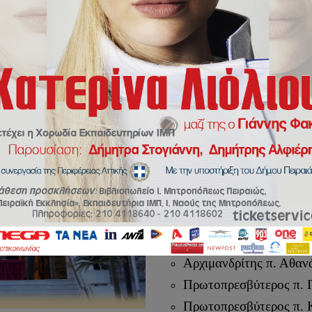
E – mail
:
agneiloskallipo
Ιστότοπος:
agiosneilospei
YouTube
ΠΝ
Διεύθυνση
:
Ηροδότου 57, 
Τηλέφωνο
:
210 45 13 468
Ιερείς Ναού:
Αρχιμανδρίτης π. Αθα
Πρωτοπρεσβύτερος
π. 
Πρωτοπρεσβύτερος
π. 