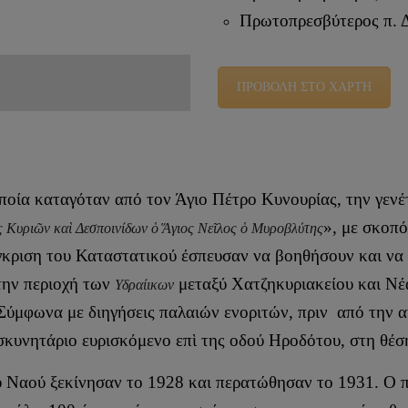
Πρωτοπρεσβύτερος
π. 
ΠΡΟΒΟΛΗ ΣΤΟ ΧΑΡΤΗ
οποία καταγόταν από τον Άγιο Πέτρο Κυνουρίας, την γενέ
», με σκοπ
 Κυριῶν καὶ Δεσποινίδων ὁ Ἅγιος Νεῖλος ὁ Μυροβλύτης
κριση του Καταστατικού έσπευσαν να βοηθήσουν και να 
την περιοχή των
μεταξύ Χατζηκυριακείου και Νέ
Υδραίικων
ύμφωνα με διηγήσεις παλαιών ενοριτών, πριν από την α
σκυνητάριο ευρισκόμενο επὶ της οδού Ηροδότου, στη θέσ
ύ Ναού ξεκίνησαν το 1928 και περατώθησαν το 1931. Ο π