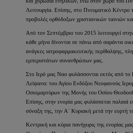
και χορωδία ενηλίκων, ενώ στον χώρο του Πν
Λειτουργία. Επίσης, στο Πνευματικό Κέντρο 
προβολές ορθόδοξων χριστιανικών ταινιών κα
Από τον Σεπτέμβριο του 2015 λειτουργεί στη
κάθε μήνα δίνονται σε πάνω από σαράντα οικ
ανάγκες ιατροφαρμακευτικής περίθαλψης, πλη
εμπεριστάτων συνανθρώπων μας.
Στο Ιερό μας Ναο φυλάσσονται εκτός από το
Λείψανα: του Αγίου Ενδόξου Νεοφανούς Ιερο
Οσιομαρτύρων της Μονής του Οσίου Θεοδοσί
Επίσης, στην ενορία μας φυλάσσεται παλαιά 
σύναξη της, την Α΄ Κυριακή μετά την εορτή 
Κεντρική και κύρια πανήγυρις της ενορίας μα