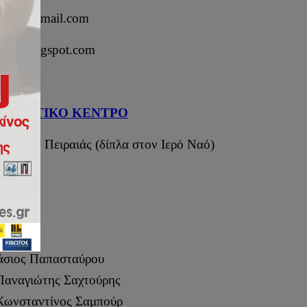
leos@hotmail.com
raios.blogspot.com
ΕΥΜΑΤΙΚΟ ΚΕΝΤΡΟ
185 38, Πειραιάς (δίπλα στον Ιερό Ναό)
νάσιος Παπασταύρου
Παναγιώτης Σαχτούρης
Κωνσταντίνος Σαμπούρ