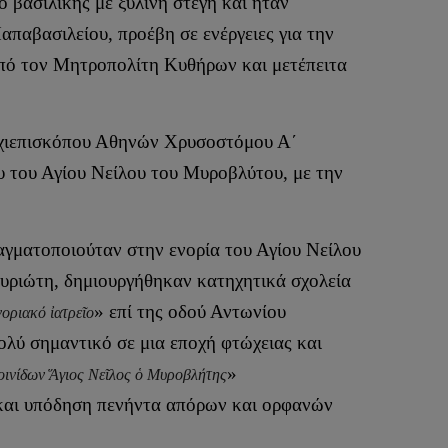
 βασιλικής με ξύλινη στέγη και ήταν
απαβασιλείου, προέβη σε ενέργειες για την
από τον Μητροπολίτη Κυθήρων και μετέπειτα
 Αρχιεπισκόπου Αθηνών Χρυσοστόμου Α΄
 του Αγίου Νείλου του Μυροβλύτου, με την
αγματοποιούταν στην ενορία του Αγίου Νείλου
αυριώτη, δημιουργήθηκαν κατηχητικά σχολεία
» επί της οδού Αντωνίου
νοριακό ἰατρεῖο
λύ σημαντικό σε μια εποχή φτώχειας και
»
οινίδων
Ἅγιος Νεῖλος ὁ Μυροβλήτης
 και υπόδηση πενήντα απόρων και ορφανών