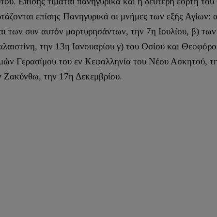
. Επίσης τιμάται πανηγυρικά και η δεύτερη εορτή του 
τάζονται επίσης Πανηγυρικά οι μνήμες των εξής Αγίων: 
και των συν αυτόν μαρτυρησάντων, την 7η Ιουλίου, β) 
αλαιστίνη, την 13η Ιανουαρίου γ) του Οσίου και Θεοφό
μών Γερασίμου του εν Κεφαλληνία του Νέου Ασκητού, τη
ν Ζακύνθω, την 17η Δεκεμβρίου.