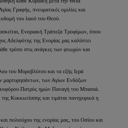
ιοθήκη κάθε Κυριακή μετά την Θεία
γίας Γραφής, πνευματικές ομιλίες και
κοδομή του λαού του Θεού.
 ασκείται, Ενοριακή Τράπεζα Τροφίμων, όπου
χος Αδελφότης της Ενορίας μας καλύπτει
άθε τρόπο στις ανάγκες των φτωχών και
ου του Μυροβλύτου και τα εξής Ιερά
όν μαρτυρησάντων, των Αγίων Ενδόξων
 Θεοφόρου Πατρός ημών Παναγή του Μπασιά.
 της Κυκκωτίσσης και τιμάται πανηγυρικά η
και πολιούχου της ενορίας μας, του Οσίου και