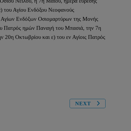
Οσίου Νείλου, η 7η Μαΐου, ημέρα εύρεσης
α) του Αγίου Ενδόξου Νεοφανούς
των Αγίων Ενδόξων Οσιομαρτύρων της Μονής
ρου Πατρός ημών Παναγή του Μπασιά, την 7η
ν 20η Οκτωβρίου και ε) του εν Αγίοις Πατρός
NEXT