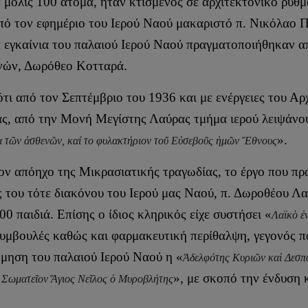
μόλις 100 άτομα, ήταν κτισμένος σε αρχιτεκτονικό ρυθμό
πό τον εφημέριο του Ιερού Ναού μακαριστό π. Νικόλαο Π
α εγκαίνια του παλαιού Ιερού Ναού πραγματοποιήθηκαν 
νών, Δωρόθεο Κοτταρά.
 ότι από τον Σεπτέμβριο του 1936 και με ενέργειες του
, από την Μονή Μεγίστης Λαύρας τμήμα ιερού λειψάνου
».
ία τῶν ἀσθενῶν, καί το φυλακτήριον τοῦ Εὐσεβοῦς ἡμῶν Ἔθνους
ν απόηχο της Μικρασιατικής τραγωδίας, το έργο που πρ
ς του τότε διακόνου του Ιερού μας Ναού, π. Δωροθέου Λ
0 παιδιά. Επίσης ο ίδιος κληρικός είχε συστήσει «
Λαϊκὸ ἐ
υμβουλές καθώς και φαρμακευτική περίθαλψη, γεγονός πο
όμηση του παλαιού Ιερού Ναού η «
Ἀδελφότης Κυριῶν
καὶ Δεσπ
», με σκοπό την ένδυση
 Σωματεῖον Ἅγιος Νεῖλος ὁ Μυροβλήτης