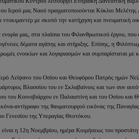
ευματικού Κέντρου λειτουργεί Ενοριακή Δανειστική Βιβλ
του Ιερού μας Ναού πραγματοποιούνται Κύκλοι Μελέτης Α
ι ντοκιμαντέρ με σκοπό την κατήχηση και πνευματική οι
ν ενορία μας, στα πλαίσια του Φιλανθρωπικού έργου, που
ογένειες δέματα αγάπης και στήριξης. Επίσης, η Φιλόπτω
ρωμές ενοικίων και λογαριασμών και συμπαρίσταται με κ
 Ιερό Λείψανο του Οσίου και Θεοφόρου Πατρός ημών Νείλ
μάρτυρος Βλασσίου του εν Σκλαβαίνοις και των συν αυτ
ου του Κοινοβιάρχου εν Παλαιστίνη και του Οσίου και
εικόνα-αντίγραφο της θαυματουργού εικόνας της Παναγίας
του Γενεσίου της Υπεραγίας Θεοτόκου.
ς είναι η 12η Νοεμβρίου, ημέρα Κοιμήσεως του προστάτη 