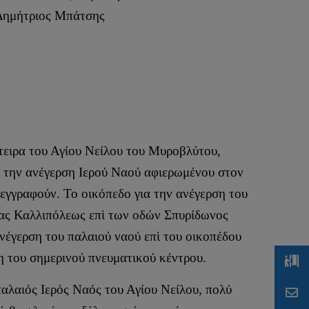
Δημήτριος Μπάτσης
τειρα του Αγίου Νείλου του Μυροβλύτου,
ό την ανέγερση Ιερού Ναού αφιερωμένου στον
εγγραφούν. Το οικόπεδο για την ανέγερση του
ας Καλλιπόλεως επὶ των οδών Σπυρίδωνος
νέγερση του παλαιού ναού επὶ του οικοπέδου
η του σημερινού πνευματικού κέντρου.
αλαιός Ιερός Ναός του Αγίου Νείλου, πολύ