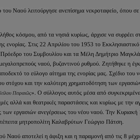
 του Ναού λειτούργησε ανεπίσημα νεκροταφείο, όπου σε
λήθος κόσμου, από τα νησιά κυρίως, άρχισε να συρρέει σ
της ενορίας. Στις 22 Απριλίου του 1953 το Εκκλησιαστι
Πρόεδρο του Συμβουλίου και τα Μέλη Δημήτριο Μαγκλάρ
μεγαλοπρεπούς ναού, βυζαντινού ρυθμού. Ζητήθηκε η έγ
αποδεκτό το εύλογο αίτημα της ενορίας μας. Σχέδιο του
του στόχου και την καλύτερη χρηματοδότηση των εργασιώ
». Ο σύλλογος αυτός μέσα από συγκεκριμένε
Νείλου Πειραιῶς
ές αλλά και θεατρικές παραστάσεις και κυρίως με την α
 των εργασιών ανεγέρσεως του νέου ναού. Την Κυριακή 
μετέπειτα μητροπολίτη Καλαβρύτων Γεώργιο Πάτση.
ού Ναού αποτελεί η άφιξη και η παραμονή από τις 8 μέχρι