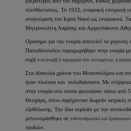
μικρότερος από τον σημερινό, καθώς χωρούσε 
πλινθόκτιστος. Το 1932, ενοριακή επιτροπή υ
αναγνώριση του Ιερού Ναού ως ενοριακού. Τ
Μητροπολίτη Λαρίσης και Αρχιεπίσκοπο Αθη
Ορόσημο για την ενορία αποτελεί το γεγονός
Παπαδόπουλου παραχωρήθηκε στην ενορία μας
ευχή «
νά ἀποβῇ ἡ παρηγορία τῶν πονουμένων, ἡ ἰατρε
Στα δύσκολα χρόνια του Μεσοπολέμου και στο
ήταν πλούσιο και πολυδιάστατο. Με ενέργειε
στην ενορία στα οποία φοιτούσαν πάνω από 50
Θεοχάρη, όπου παρέχονταν δωρεάν ιατρικές σ
εξαθλίωσης. Την ίδια περίοδο με την ανοικοδ
μετωνομάσθηκε σε «
Φιλανθρωπικὸ καὶ Χριστιανικὸ
παιδιών.