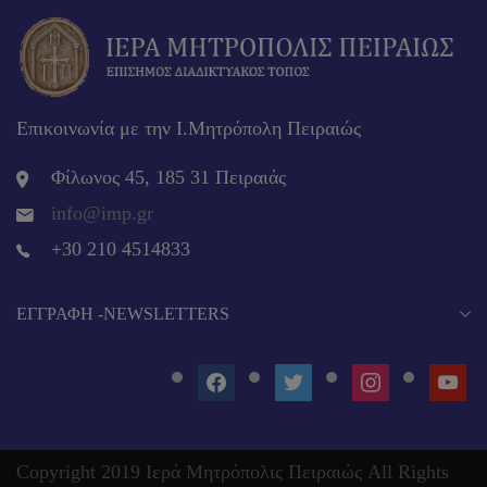
Επικοινωνία με την Ι.Μητρόπολη Πειραιώς
Φίλωνος 45, 185 31 Πειραιάς
info@imp.gr
+30 210 4514833
EΓΓΡΑΦΉ -NEWSLETTERS
FACEBOOK
TWITTER
INSTAGRAM
YOUT
Copyright 2019 Ιερά Μητρόπολις Πειραιώς All Rights