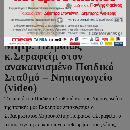
Επίσκεψη του Σεβ.
Μητρ. Πειραιώς
κ.Σεραφείμ στον
ανακαινισμένο Παιδικό
Σταθμό – Νηπιαγωγείο
(video)
Τα παιδιά του Παιδικού Σταθμού και του Νηπιαγωγείου
της τοπικής μας Εκκλησίας επισκέφτηκε ο
Σεβασμιώτατος Μητροπολίτης Πειραιώς κ.Σεραφείμ, ο
οποίος είχε την ευκαιρία να επιθεωρήσει τους νέους,