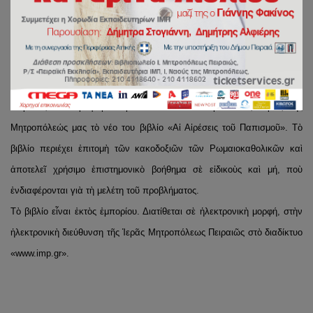
ΠΑΠΙΣΜΟΥ»
Τὴν Τετάρτη 24 Ἰουνίου πραγματοποιήθηκε Ἱερατικὴ Σύναξη στὸ
Πνευματικὸ Κέντρο τοῦ Μητροπολιτικοῦ Ἱεροῦ Ναοῦ τῆς Ἁγίας Τριάδος.
Μὲ ἀφορμὴ αὐτὴ τὴ συνάντηση ὁ Σεβασμιώτατος Μητροπολίτης
Πειραιῶς κ. Σεραφεὶμ παρουσίασε καὶ διένειμε στοὺς Ἱερεῖς τῆς
Μητροπόλεώς μας τὸ νέο του βιβλίο «Αἱ Αἱρέσεις τοῦ Παπισμοῦ». Τὸ
βιβλίο περιέχει ἐπιτομὴ τῶν κακοδοξιῶν τῶν Ρωμαιοκαθολικῶν καὶ
ἀποτελεῖ χρήσιμο ἐπιστημονικὸ βοήθημα σὲ εἰδικοὺς καὶ μή, ποὺ
ἐνδιαφέρονται γιὰ τὴ μελέτη τοῦ προβλήματος.
Τὸ βιβλίο εἶναι ἐκτὸς ἐμπορίου. Διατίθεται σὲ ἠλεκτρονικὴ μορφή, στὴν
ἠλεκτρονικὴ διεύθυνση τῆς Ἱερᾶς Μητροπόλεως Πειραιῶς στὸ διαδίκτυο
«www.imp.gr».