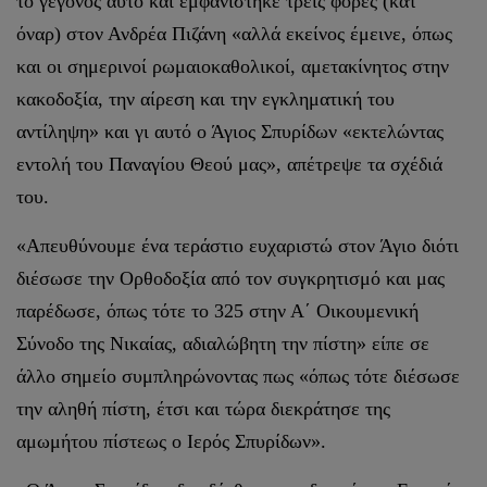
το γεγονός αυτό και εμφανίστηκε τρεις φορές (κατ’
όναρ) στον Ανδρέα Πιζάνη «αλλά εκείνος έμεινε, όπως
και οι σημερινοί ρωμαιοκαθολικοί, αμετακίνητος στην
κακοδοξία, την αίρεση και την εγκληματική του
αντίληψη» και γι αυτό ο Άγιος Σπυρίδων «εκτελώντας
εντολή του Παναγίου Θεού μας», απέτρεψε τα σχέδιά
του.
«Απευθύνουμε ένα τεράστιο ευχαριστώ στον Άγιο διότι
διέσωσε την Ορθοδοξία από τον συγκρητισμό και μας
παρέδωσε, όπως τότε το 325 στην Α΄ Οικουμενική
Σύνοδο της Νικαίας, αδιαλώβητη την πίστη» είπε σε
άλλο σημείο συμπληρώνοντας πως «όπως τότε διέσωσε
την αληθή πίστη, έτσι και τώρα διεκράτησε της
αμωμήτου πίστεως ο Ιερός Σπυρίδων».