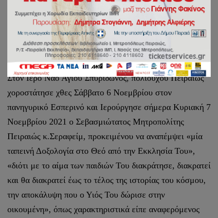
Εορτή Ορθοδοξίας στον
πολιούχου του Πειραιά.
Στον Ιερό Ναό Αγίου Σπυρίδωνος, πολιούχου Πειραιώς
χοροστάτησε χθες Σάββατο 6 Νοεμβρίου στον
πανηγυρικό Εσπερινό και Ιερούργησε σήμερα Κυριακή 7
Νοεμβρίου 2021 ο Σεβασμιώτατος Μητροπολίτης
Πειραιώς κ.Σεραφείμ, προκειμένου να αναπέμψει «μία
ταπεινή Δοξολογία στο Θεό από την Εκκλησία Του»,
«διότι με το αίμα των παιδιών Του διακράτησε, διακρατεί
και θα διακρατεί έως το τέλος της ιστορίας του κόσμου,
την αποκάλυψη που ο Υιός Του δώρισε στην
οικουμένη», όπως χαρακτηριστικά είπε αναφερόμενος