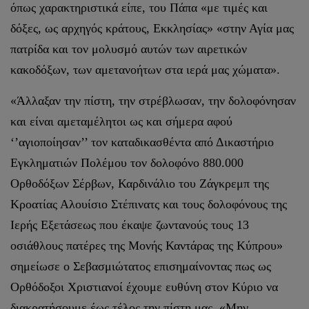
όπως χαρακτηριστικά είπε, του Πάπα «με τιμές και
δόξες, ως αρχηγός κράτους, Εκκλησίας» «στην Αγία μας
πατρίδα και τον μολυσμό αυτών των αιρετικών
κακοδόξων, των αμετανοήτων στα ιερά μας χώματα».
«Άλλαξαν την πίστη, την στρέβλωσαν, την δολοφόνησαν
και είναι αμεταμέλητοι ως και σήμερα αφού
‘’αγιοποίησαν’’ τον καταδικασθέντα από Δικαστήριο
Εγκληματιών Πολέμου τον δολοφόνο 880.000
Ορθοδόξων Σέρβων, Καρδινάλιο του Ζάγκρεμπ της
Κροατίας Αλουίσιο Στέπινατς και τους δολοφόνους της
Ιερής Εξετάσεως που έκαψε ζωντανούς τους 13
οσιάθλους πατέρες της Μονής Καντάρας της Κύπρου»
σημείωσε ο Σεβασμιώτατος επισημαίνοντας πως ως
Ορθόδοξοι Χριστιανοί έχουμε ευθύνη στον Κύριο να
διακρατήσουμε έως τέλος την πίστη μας. «Μην