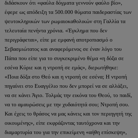
διδάσκουν ότι «φαύλα δόγματα γεννούν φαύλο βίο»,
έφερε ως απόδειξη τα 500.000 θύματα παιδεραστίας των
ψευτοκληρικών των ρωμαιοκαθολικών στη Γαλλία τα
τελευταία πενήντα χρόνια. «Έγκλημα που δεν
περιγράφεται», είπε με εμφανή αποτροπιασμό ο
Σεβασμιώτατος και αναφερόμενος σε έναν λόγο του
Πάπα που είπε για το συγκεκριμένο θέμα «η δόξα σε
εσένα Κύριε και η ντροπή σε εμάς», διερωτήθηκε:
«Ποια δόξα στο Θεό και η ντροπή σε εσένα; Η ντροπή
πηγαίνει στο Ευαγγέλιο που δεν μπορεί να σε αλλάξει,
να σε κάνει Άγιο. Τολμάς την εικόνα του Θεού, το παιδί,
να το αμαυρώσεις με την χυδαιότητά σου; Ντροπή σου.
Και έχεις το θράσος να μας κάνεις και τον περιηγητή της
οικουμένης», είπε εκφράζοντας ταυτόχρονα και την
διαμαρτυρία του για την επικείμενη «αήθη επίσκεψη»,