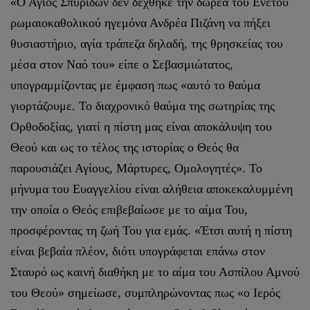
«Ο Άγιος Σπυρίδων δεν δέχθηκε την δωρεά του Ενετού
ρωμαιοκαθολικού ηγεμόνα Ανδρέα Πιζάνη να πήξει
θυσιαστήριο, αγία τράπεζα δηλαδή, της θρησκείας του
μέσα στον Ναό του» είπε ο Σεβασμιώτατος,
υπογραμμίζοντας με έμφαση πως «αυτό το θαύμα
γιορτάζουμε. Το διαχρονικό θαύμα της σωτηρίας της
Ορθοδοξίας, γιατί η πίστη μας είναι αποκάλυψη του
Θεού και ως το τέλος της ιστορίας ο Θεός θα
παρουσιάζει Αγίους, Μάρτυρες, Ομολογητές». Το
μήνυμα του Ευαγγελίου είναι αλήθεια αποκεκαλυμμένη
την οποία ο Θεός επιβεβαίωσε με το αίμα Του,
προσφέροντας τη ζωή Του για εμάς. «Έτσι αυτή η πίστη
είναι βεβαία πλέον, διότι υπογράφεται επάνω στον
Σταυρό ως καινή διαθήκη με το αίμα του Ασπίλου Αμνού
του Θεού» σημείωσε, συμπληρώνοντας πως «ο Ιερός