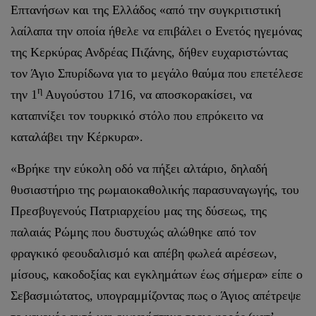
Επτανήσων και της Ελλάδος «από την συγκριτιστική
λαίλαπα την οποία ήθελε να επιβάλει ο Ενετός ηγεμόνας
της Κερκύρας Ανδρέας Πιζάνης, δήθεν ευχαριστώντας
τον Άγιο Σπυρίδωνα για το μεγάλο θαύμα που επετέλεσε
η
την 1
Αυγούστου 1716, να αποσκορακίσει, να
καταπνίξει τον τουρκικό στόλο που επρόκειτο να
καταλάβει την Κέρκυρα».
«Βρήκε την εύκολη οδό να πήξει αλτάριο, δηλαδή
θυσιαστήριο της ρωμαιοκαθολικής παρασυναγωγής, του
Πρεσβυγενούς Πατριαρχείου μας της δύσεως, της
παλαιάς Ρώμης που δυστυχώς αλώθηκε από τον
φραγκικό φεουδαλισμό και απέβη φωλεά αιρέσεων,
μίσους, κακοδοξίας και εγκλημάτων έως σήμερα» είπε ο
Σεβασμιώτατος, υπογραμμίζοντας πως ο Άγιος απέτρεψε