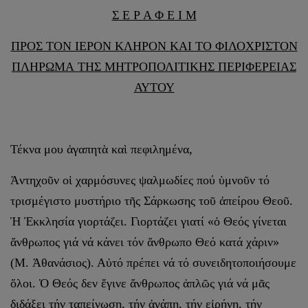
Σ Ε Ρ Α Φ Ε Ι Μ
ΠΡΟΣ ΤΟΝ ΙΕΡΟΝ ΚΛΗΡΟΝ
ΚΑΙ ΤΟ ΦΙΛΟΧΡΙΣΤΟΝ
ΠΛΗΡΩΜΑ
ΤΗΣ ΜΗΤΡΟΠΟΛΙΤΙΚΗΣ ΠΕΡΙΦΕΡΕΙΑΣ
ΑΥΤΟΥ
Τέκνα μου ἀγαπητὰ καὶ πεφιλημένα,
Ἀντηχοῦν οἱ χαρμόσυνες ψαλμωδίες πού ὑμνοῦν τό
τρισμέγιστο μυστήριο τῆς Σάρκωσης τοῦ ἀπείρου Θεοῦ.
Ἡ Ἐκκλησία γιορτάζει. Γιορτάζει γιατί «ὁ Θεός γίνεται
ἄνθρωπος γιά νά κάνει τόν ἄνθρωπο Θεό κατά χάριν»
(Μ. Ἀθανάσιος). Αὐτό πρέπει νά τό συνειδητοποιήσουμε
ὅλοι. Ὁ Θεός δεν ἔγινε ἄνθρωπος ἀπλῶς γιά νά μᾶς
διδάξει τήν ταπείνωση, τήν ἀγάπη, τήν εἰρήνη, τήν