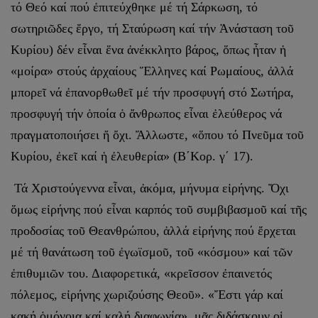
τό Θεό καί πού ἐπιτεύχθηκε μέ τή Σάρκωση, τό
σωτηριῶδες ἔργο, τή Σταύρωση καί τήν Ἀνάσταση τοῦ
Κυρίου) δέν εἶναι ἕνα ἀνέκκλητο βάρος, ὅπως ἦταν ἡ
«μοίρα» στούς ἀρχαίους Ἕλληνες καί Ρωμαίους, ἀλλά
μπορεῖ νά ἐπανορθωθεῖ μέ τήν προσφυγή στό Σωτήρα,
προσφυγή τήν ὁποία ὁ ἄνθρωπος εἶναι ἐλεύθερος νά
πραγματοποιήσει ἤ ὄχι. Ἄλλωστε, «ὅπου τό Πνεῦμα τοῦ
Κυρίου, ἐκεῖ καί ἡ ἐλευθερία» (Β΄Κορ. γ΄ 17).
Τά Χριστούγεννα εἶναι, ἀκόμα, μήνυμα εἰρήνης. Ὄχι
ὅμως εἰρήνης πού εἶναι καρπός τοῦ συμβιβασμοῦ καί τῆς
προδοσίας τοῦ Θεανθρώ­που, ἀλλά εἰρήνης πού ἔρχεται
μέ τή θανάτωση τοῦ ἐγωϊσμοῦ, τοῦ «κόσμου» καί τῶν
ἐπιθυμιῶν του. Διαφορετικά, «κρεῖσσον ἐπαινετός
πόλεμος, εἰρήνης χωριζούσης Θεοῦ». «Ἔστι γάρ καί
κακή ὁμόνοια καί καλή διαφωνία», μᾶς διδάσκουν οἱ