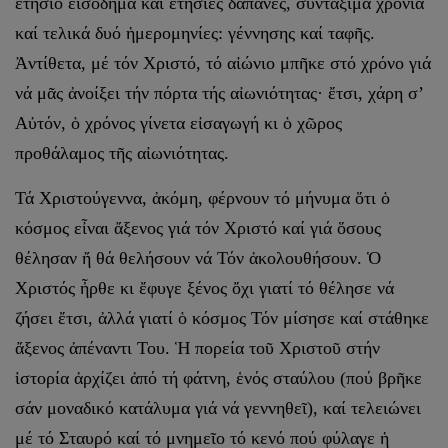
ἐτήσιο εἰσόδημα καί ἐτήσιες δαπάνες, συντάξιμα χρόνια
καί τελικά δυό ἡμερο­μηνίες: γέννησης καί ταφῆς.
Ἀντίθετα, μέ τόν Χριστό, τό αἰώνιο μπῆκε στό χρόνο γιά
νά μᾶς ἀνοίξει τήν πόρτα τής αἰωνιότητας· ἔτσι, χάρη σ’
Αὐτόν, ὁ χρόνος γίνετα εἰσαγωγή κι ὁ χῶρος
προθάλαμος τῆς αἰωνιότητας.
Τά Χριστούγεννα, ἀκόμη, φέρνουν τό μήνυμα ὅτι ὁ
κόσμος εἶναι ἄξενος γιά τόν Χριστό καί γιά ὅσους
θέλησαν ἤ θά θελήσουν νά Τόν ἀκολουθήσουν. Ὁ
Χριστός ἦρθε κι ἔφυγε ξένος ὄχι γιατί τό θέλησε νά
ζήσει ἔτσι, ἀλλά γιατί ὁ κόσμος Τόν μίσησε καί στάθηκε
ἄξενος ἀπέ­ναντι Του. Ἡ πορεία τοῦ Χριστοῦ στήν
ἱστορία ἀρχίζει ἀπό τή φάτνη, ἑνός σταύλου (πού βρῆκε
σάν μοναδικό κατάλυμα γιά νά γεννηθεῖ), καί τελειώνει
μέ τό Σταυρό καί τό μνημεῖο τό κενό πού φύλαγε ἡ