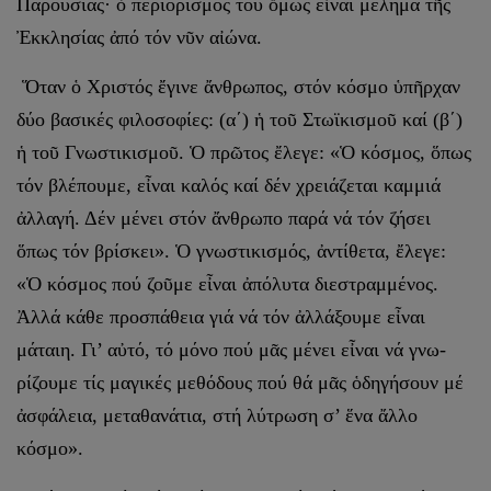
Παρουσίας· ὁ περιορισμός του ὅμως εἶναι μέλημα τῆς
Ἐκκλησίας ἀπό τόν νῦν αἰώνα.
Ὅταν ὁ Χριστός ἔγινε ἄνθρωπος, στόν κόσμο ὑπῆρχαν
δύο βασι­κές φιλοσοφίες: (α΄) ἡ τοῦ Στωϊκισμοῦ καί (β΄)
ἡ τοῦ Γνωστικισμοῦ. Ὁ πρῶτος ἔλεγε: «Ὁ κόσμος, ὅπως
τόν βλέπουμε, εἶναι καλός καί δέν χρειάζεται καμμιά
ἀλλαγή. Δέν μένει στόν ἄνθρωπο παρά νά τόν ζήσει
ὅπως τόν βρίσκει». Ὁ γνωστικισμός, ἀντίθετα, ἔλεγε:
«Ὁ κόσμος πού ζοῦμε εἶναι ἀπόλυτα διεστραμμένος.
Ἀλλά κάθε προσπάθεια γιά νά τόν ἀλλάξουμε εἶναι
μάταιη. Γι’ αὐτό, τό μόνο πού μᾶς μένει εἶναι νά γνω­
ρίζουμε τίς μαγικές μεθόδους πού θά μᾶς ὁδηγήσουν μέ
ἀσφάλεια, μεταθανάτια, στή λύτρωση σ’ ἕνα ἄλλο
κόσμο».