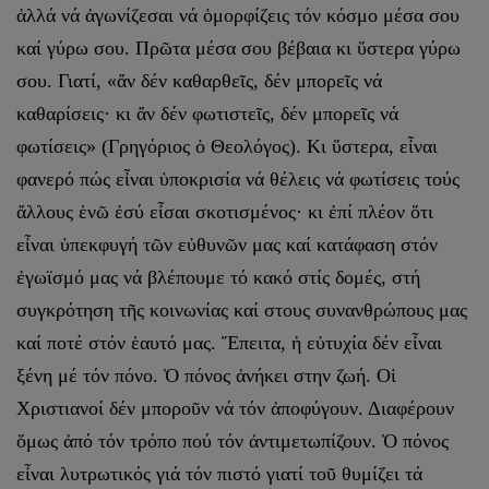
ἀλλά νά ἀγωνίζεσαι νά ὁμορφίζεις τόν κόσμο μέσα σου
καί γύρω σου. Πρῶτα μέσα σου βέβαια κι ὕστερα γύρω
σου. Γιατί, «ἄν δέν καθαρθεῖς, δέν μπορεῖς νά
καθαρίσεις· κι ἄν δέν φωτιστεῖς, δέν μπορεῖς νά
φωτίσεις» (Γρηγόριος ὁ Θεολόγος). Κι ὕστερα, εἶναι
φανε­ρό πώς εἶναι ὑποκρισία νά θέλεις νά φωτίσεις τούς
ἄλλους ἑνῶ ἐσύ εἶσαι σκοτισμένος· κι ἐπί πλέον ὅτι
εἶναι ὑπεκφυγή τῶν εὐθυνῶν μας καί κατάφαση στόν
ἐγωϊσμό μας νά βλέπουμε τό κακό στίς δομές, στή
συγκρότηση τῆς κοινωνίας καί στους συνανθρώπους μας
καί ποτέ στόν ἑαυτό μας. Ἔπειτα, ἡ εὐτυχία δέν εἶναι
ξένη μέ τόν πόνο. Ὁ πόνος ἀνήκει στην ζωή. Οἱ
Χριστιανοί δέν μποροῦν νά τόν ἀποφύγουν. Δια­φέρουν
ὅμως ἀπό τόν τρόπο πού τόν ἀντιμετωπίζουν. Ὁ πόνος
εἶναι λυτρωτικός γιά τόν πιστό γιατί τοῦ θυμίζει τά