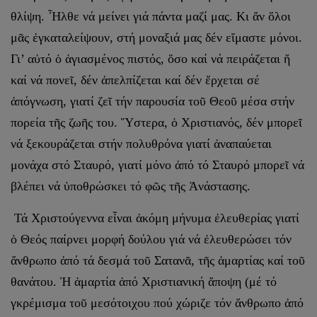
θλίψη. Ἦλθε νά μείνει γιά πάντα μαζί μας. Κι ἄν ὅλοι
μᾶς ἐγκαταλείψουν, στή μοναξιά μας δέν εἴμαστε μόνοι.
Γι’ αὐτό ὁ ἁγιασμένος πιστός, ὅσο καί νά πειράζεται ἤ
καί νά πονεῖ, δέν ἀπελπίζεται καί δέν ἔρχεται σέ
ἀπόγνωση, γιατί ζεῖ τήν παρουσία τοῦ Θεοῦ μέσα στήν
πορεία τῆς ζωῆς του. Ὕστερα, ὁ Χρι­στιανός, δέν μπορεῖ
νά ξεκουράζεται στήν πολυθρόνα γιατί ἀναπαύεται
μονάχα στό Σταυρό, γιατί μόνο ἀπό τό Σταυρό μπορεῖ νά
βλέπει νά ὑποθρώσκει τό φῶς τῆς Ἀνάστασης.
Τά Χριστούγεννα εἶναι ἀκόμη μήνυμα ἐλευθερίας γιατί
ὁ Θεός παίρ­νει μορφή δούλου γιά νά ἐλευθερώσει τόν
ἄνθρωπο ἀπό τά δεσμά τοῦ Σατανᾶ, τῆς ἁμαρτίας καί τοῦ
θανάτου. Ἡ ἁμαρτία ἀπό Χριστιανική ἄποψη (μέ τό
γκρέμισμα τοῦ μεσότοιχου πού χώριζε τόν ἄνθρωπο ἀπό