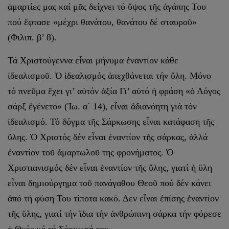
ἁμαρτίες μας καί μᾶς δείχνει τό ὕψος τῆς ἀγάπης Του
πού ἔφτασε «μέχρι θανάτου, θανάτου δέ σταυροῦ»
(Φιλιπ. β’ 8).
Τά Χριστούγεννα εἶναι μήνυμα ἐναντίον κάθε
ἰδεαλισμοῦ. Ὁ ἰδεα­λισμός ἀπεχθάνεται τήν ὕλη. Μόνο
τό πνεῦμα ἔχει γι’ αὐτόν ἀξία Γι’ αὐτό ἡ φράση «ὁ Λόγος
σάρξ ἐγένετο» (Ἰω. α΄ 14), εἶναι ἀδιανόητη γιά τόν
ἰδεαλισμό. Τό δόγμα τῆς Σάρκωσης εἶναι κατάφαση τῆς
ὕλης. Ὁ Χριστός δέν εἶναι ἐναντίον τῆς σάρκας, ἀλλά
ἐναντίον τοῦ ἁμαρτωλοῦ της φρονήματος. Ὁ
Χριστιανισμός δέν εἶναι ἐναντίον τῆς ὕλης, γιατί ἡ ὕλη
εἶναι δημιούργημα τοῦ πανάγαθου Θεοῦ πού δέν κάνει
ἀπό τή φύση Του τίποτα κακό. Δεν εἶναι ἐπίσης ἐναντίον
τῆς ὕλης, γιατί τήν ἴδια τήν ἀνθρώπινη σάρκα τήν φόρεσε
ὁ Θεός μέ τή Σάρκωσή του.