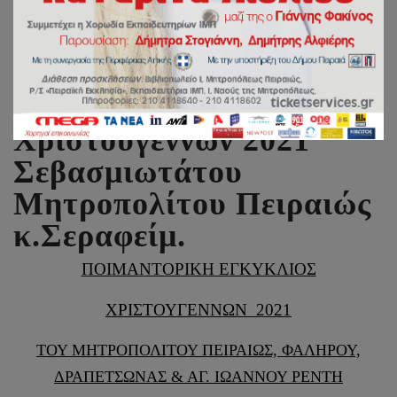
Ποιμαντορική Εγκύκλιος
Χριστουγέννων 2021
Σεβασμιωτάτου
Μητροπολίτου Πειραιώς
κ.Σεραφείμ.
ΠΟΙΜΑΝΤΟΡΙΚΗ ΕΓΚΥΚΛΙΟΣ
ΧΡΙΣΤΟΥΓΕΝΝΩΝ 2021
ΤΟΥ ΜΗΤΡΟΠΟΛΙΤΟΥ ΠΕΙΡΑΙΩΣ, ΦΑΛΗΡΟΥ,
ΔΡΑΠΕΤΣΩΝΑΣ
& ΑΓ. ΙΩΑΝΝΟΥ ΡΕΝΤΗ