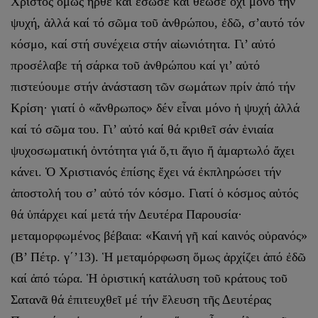
Χριστός ὅμως ἦρθε καί ἔσωσε καί θέωσε ὄχι μόνο τήν
ψυχή, ἀλλά καί τό σῶμα τοῦ ἀνθρώπου, ἐδῶ, σ’αυτό τόν
κόσμο, καί στή συνέχεια στήν αἰωνιότητα. Γι’ αὐτό
προσέλαβε τή σάρκα τοῦ ἀνθρώπου καί γι’ αὐτό
πιστεύουμε στήν ἀνάσταση τῶν σωμάτων πρίν ἀπό τήν
Κρίση· γιατί ὁ «ἄνθρωπος» δέν εἶναι μόνο ἡ ψυχή ἀλλά
καί τό σῶμα του. Γι’ αὐτό καί θά κριθεῖ σάν ἑνιαία
ψυχοσωματική ὀντότητα γιά ὅ,τι ἅγιο ἤ ἁμαρτωλό ἄχει
κάνει. Ὁ Χριστιανός ἐπίσης ἔχει νά ἐκπληρώσει τήν
ἀποστολή του σ’ αὐτό τόν κόσμο. Γιατί ὁ κόσμος αὐτός
θά ὑπάρχει καί μετά τήν Δευτέρα Παρουσία·
μεταμορφωμένος βέβαια: «Καινή γῆ καί καινός οὐρανός»
(Β’ Πέτρ. γ΄’13). Ἡ μεταμόρφωση ὅμως ἀρχίζει ἀπό ἐδῶ
καί ἀπό τώρα. Ἡ ὁριστική κατάλυση τοῦ κράτους τοῦ
Σατανᾶ θά ἐπιτευχθεῖ μέ τήν ἔλευση τῆς Δευτέρας