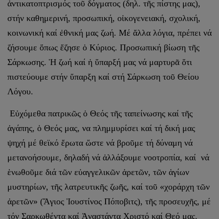
ἀντικατοπτρισμός τοῦ δόγματος (δηλ. τῆς πίστης μας),
στήν καθημερινή, προσωπική, οἰκογενειακή, σχολική,
κοινωνική καί ἐθνική μας ζωή. Μέ ἄλλα λόγια, πρέπει νά
ζήσουμε ὅπως ἔζησε ὁ Κύριος. Προσωπική βίωση τῆς
Σάρκωσης. Ἡ ζωή καί ἡ ὕπαρξή μας νά μαρτυρᾶ ὅτι
πιστεύουμε στήν ὕπαρξη καί στή Σάρκωση τοῦ Θείου
Λόγου.
Εὐχόμεθα πατρικῶς ὁ Θεός τῆς ταπείνωσης καί τῆς
ἀγάπης, ὁ Θεός μας, να πλημμυρίσει καί τή δική μας
ψηχή μέ θεϊκό ἔρωτα ὥστε νά βροῦμε τή δύναμη νά
μετανοήσουμε, δηλαδή νά ἀλλάξουμε νοοτροπία, καί νά
ἑνωθοῦμε διά τῶν εὐαγγελικῶν ἀρετῶν, τῶν ἁγίων
μυστηρίων, τῆς λατρευτικῆς ζωῆς, καί τοῦ «χοράρχη τῶν
ἀρετῶν» (Ἅγιος Ἰουστίνος Πόποβιτς), τῆς προσευχῆς, μέ
τόν Σαρκωθέντα καί Ἀναστάντα Χριστό καί Θεό μας.