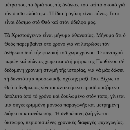
μέτρα του, τά ὅριά του, τίς ἀνάγκες του καί τό σκοπό γιά
τόν ὁποῖο πλάστηκε. Ἡ ἴδια ἡ ἀγάπη εἶναι πόνος. Γιατί
εἶναι δόσιμο στό Θεό καί στόν ἀδελφό μας.
Τά Χριστούγεννα εἶναι μήνυμα ἀθανασίας. Μήνυμα ὅτι ὁ
Θεός παρεμβαίνει στό χρόνο γιά νά λυτρώσει τόν
ἄνθρωπο ἀπό τήν φυλακή τοῦ χωροχρόνου. Ὁ πανταχού
παρών καί αἰώνιος χωρεῖται στή μήτρα τῆς Παρθένου σέ
δεδομένη χρονική στιγμή τῆς ἱστορίας, γιά νά μᾶς δώσει
τή δυνατότητα προσωπικῆς σχέσης μαζί Του. Δίχως τό
Θεό ὁ ἄνθρωπος γίνεται ἀντικείμενο προσδιοριζόμενο
ἀπόλυτα ἀπό τό χρόνο καί δουλωμένο στόν τόπο, γίνεται
μιά συγκεκριμμένη μονάδα παρα­γωγῆς καί μετρημένη
διάρκεια κατανάλωσης. Ἡ ἀνθρώπινη ζωή γίνε­ται
ὀκτάωρο, περιορισμένες χρονικές διαφυγές ψυχαγωγίας,