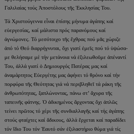
Γαλιλαίας τούς Ἀποστό­λους τῆς Ἐκκλησίας Του.
Τά Χριστούγεννα εἶναι ἐπίσης μήνυμα ἀγάπης καί
εὐεργεσίας, καί μάλιστα πρός παρανόμους καί
ἀγνώμονες. Τό μεσότοιχο τῆς ἔχθρας πού μᾶς χώριζε
ἀπό τό Θεό διαρρήγνυται, ὄχι γιατί ἐμεῖς πού τό ὑψώσα­
με θελήσαμε μέ τήν μετάνοια νά ἐξιλεωθοῦμε ἀπέναντί
Του, ἀλλά γιατί ὁ Δημιουργός Πατέρας μας καί
ἀναμάρτητος Εὐεργέτης μας ἀφήνει τό θρόνο καί τήν
πορφύρα τῆς Θεότητας γιά νά περιβληθεῖ τά ράκη τῆς
ἀνθρωπότητας, ξαπλώνοντας, πάνω στ’ ἄχυρα τῆς
ταπεινῆς φάτνης. Ὁ ἀδικημένος ἄρχοντας ὄχι ἀπλῶς
τείνει πρῶτος τό χέρι τῆς συνδιαλλαγῆς καί τής ἀγάπης
στούς φταίχτες καί ἄδικους, ἀλλά ἔρχεται καί παραδίδει
τόν ἴδιο Του τόν Ἑαυτό σάν ἐξι­λαστήριο θύμα γιά τίς