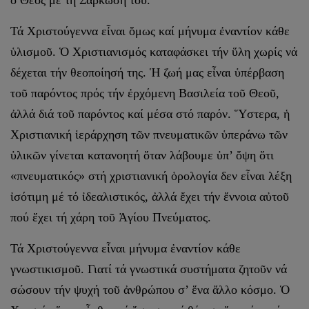
Τά Χριστούγεννα εἶναι ὅμως καί μήνυμα ἐναντίον κάθε
ὑλισμοῦ. Ὁ Χριστιανισμός καταφάσκει τήν ὕλη χωρίς νά
δέχεται τήν θεοποίησή της. Ἡ ζωή μας εἶναι ὑπέρβαση
τοῦ παρόντος πρός τήν ἐρχόμενη Βασι­λεία τοῦ Θεοῦ,
ἀλλά διά τοῦ παρόντος καί μέσα στό παρόν. Ὕστερα, ἡ
Χριστιανική ἱεράρχηση τῶν πνευματικῶν ὑπεράνω τῶν
ὑλικῶν γίνεται κατανοητή ὅταν λάβουμε ὑπ’ ὄψη ὅτι
«πνευματικός» στή χριστιανική ὁρολογία δεν εἶναι λέξη
ἰσότιμη μέ τό ἰδεαλιστικός, ἀλλά ἔχει τήν ἔννοια αὐτοῦ
πού ἔχει τή χάρη τοῦ Ἁγίου Πνεύματος.
Τά Χριστούγεννα εἶναι μήνυμα ἐναντίον κάθε
γνωστικισμοῦ. Γιατί τά γνωστικά συστήματα ζητοῦν νά
σώσουν τήν ψυχή τοῦ ἀνθρώπου σ’ ἕνα ἄλλο κόσμο. Ὁ