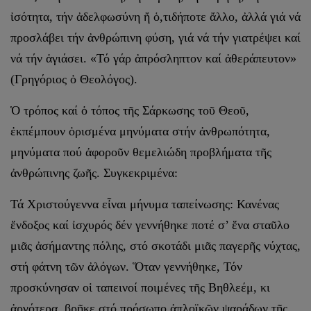
ἰσότητα, τήν ἀδελφωσύνη ἤ ὁ,τιδήποτε ἄλλο, ἀλλά γιά νά
προσλάβει τήν ἀνθρώπινη φύση, γιά νά τήν γιατρέψει καί
νά τήν ἁγιάσει. «Τό γάρ ἀπρόσληπτον καί ἀθεράπευτον»
(Γρηγόριος ὁ Θεολόγος).
Ὁ τρόπος καί ὁ τόπος τῆς Σάρκωσης τοῦ Θεοῦ,
ἐκπέμπουν ὁρισμέ­να μηνύματα στήν ἀνθρωπότητα,
μηνύματα πού ἀφοροῦν θεμελιώδη προβλήματα τῆς
ἀνθρώπινης ζωῆς. Συγκεκριμένα:
Τά Χριστούγεννα εἶναι μήνυμα ταπείνωσης: Κανένας
ἔνδοξος καί ἰσχυρός δέν γεννήθηκε ποτέ σ’ ἕνα σταῦλο
μιᾶς ἀσήμαντης πόλης, στό σκοτάδι μιᾶς παγερῆς νύχτας,
στή φάτνη τῶν ἀλόγων. Ὅταν γεννήθη­κε, Τόν
προσκύνησαν οἱ ταπεινοί ποιμένες τῆς Βηθλεέμ, κι
ἀργότερα, βρῆκε στό πρόσωπο ἀπλοϊκῶν ψαράδων τῆς