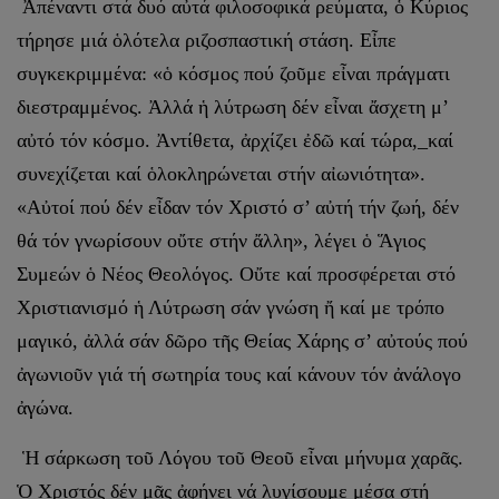
Ἀπέναντι στά δυό αὐτά φιλοσοφικά ρεύματα, ὁ Κύριος
τήρησε μιά ὁλότελα ριζοσπαστική στάση. Εἶπε
συγκεκριμμένα: «ὁ κόσμος πού ζοῦμε εἶναι πράγματι
διεστραμμένος. Ἀλλά ἡ λύτρωση δέν εἶναι ἄσχε­τη μ’
αὐτό τόν κόσμο. Ἀντίθετα, ἀρχίζει ἐδῶ καί τώρα,_καί
συνεχίζεται καί ὁλοκληρώνεται στήν αἰωνιότητα».
«Αὐτοί πού δέν εἶδαν τόν Χριστό σ’ αὐτή τήν ζωή, δέν
θά τόν γνωρίσουν οὔτε στήν ἄλλη», λέγει ὁ Ἅγιος
Συμεών ὁ Νέος Θεολόγος. Οὔτε καί προσφέρεται στό
Χριστιανισμό ἡ Λύτρωση σάν γνώση ἤ καί με τρόπο
μαγικό, ἀλλά σάν δῶρο τῆς Θείας Χάρης σ’ αὐτούς πού
ἀγωνιοῦν γιά τή σωτηρία τους καί κάνουν τόν ἀνάλογο
ἀγώνα.
Ἡ σάρκωση τοῦ Λόγου τοῦ Θεοῦ εἶναι μήνυμα χαρᾶς.
Ὁ Χριστός δέν μᾶς ἀφήνει νά λυγίσουμε μέσα στή