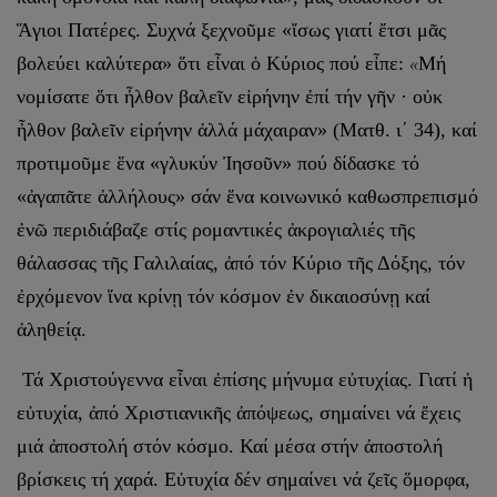
Ἅγιοι Πατέρες. Συχνά ξεχνοῦμε «ἴσως γιατί ἔτσι μᾶς
βολεύει καλύτερα» ὅτι εἶναι ὁ Κύριος πού εἶπε:
Μή
«
νομίσατε ὅτι ἦλθον βαλεῖν εἰρήνην ἐπί τήν γῆν · οὐκ
ἦλθον βαλεῖν εἰρήνην ἀλλά μάχαιραν» (Ματθ. ι΄ 34), καί
προτιμοῦμε ἕνα «γλυκύν Ἰησοῦν» πού δίδασκε τό
«ἀγαπᾶτε ἀλλήλους» σάν ἕνα κοινωνικό καθωσπρεπισμό
ἐνῶ περιδιάβαζε στίς ρομαντικές ἀκρογιαλιές τῆς
θάλασσας τῆς Γαλιλαίας, ἀπό τόν Κύριο τῆς Δόξης, τόν
ἐρχόμενον ἵνα κρίνῃ τόν κόσμον ἐν δικαιοσύνῃ καί
ἀληθείᾳ.
Τά Χριστούγεννα εἶναι ἐπίσης μήνυμα εὐτυχίας. Γιατί ἡ
εὐτυχία, ἀπό Χριστιανικῆς ἀπόψεως, σημαίνει νά ἔχεις
μιά ἀποστολή στόν κόσμο. Καί μέσα στήν ἀποστολή
βρίσκεις τή χαρά. Εὐτυχία δέν σημαίνει νά ζεῖς ὅμορφα,