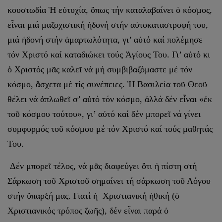
κουστω­δία Ἡ εὐτυχία, ὅπως τήν καταλαβαίνει ὁ κόσμος,
εἶναι μιά μαζοχιστική ἡδονή στήν αὐτοκαταστροφή του,
μιά ἡδονή στήν ἁμαρτωλότητα, γι’ αὐτό καί πολέμησε
τόν Χριστό καί καταδιώκει τούς Ἁγίους Του. Γι’ αὐτό κι
ὁ Χριστός μᾶς καλεῖ νά μή συμβιβαζόμαστε μέ τόν
κόσμο, ἄσχετα μέ τίς συνέπειες. Ἡ Βασιλεία τοῦ Θεοῦ
θέλει νά ἀπλωθεῖ σ’ αὐτό τόν κόσμο, ἀλλά δέν εἶναι «ἐκ
τοῦ κόσμου τούτου», γι’ αὐτό καί δέν μπορεῖ νά γίνει
συμφυρμός τοῦ κόσμου μέ τόν Χριστό καί τούς μαθητάς
Του.
Δέν μπορεῖ τέλος, νά μᾶς διαφεύγει ὅτι ἡ πίστη στή
Σάρκωση τοῦ Χριστοῦ σημαίνει τή σάρκωση τοῦ Λόγου
στήν ὕπαρξή μας. Γιατί ἡ Χριστιανική ἠθική (ὁ
Χριστιανικός τρόπος ζωῆς), δέν εἶναι παρά ὁ