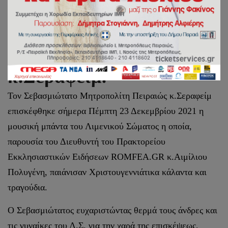
Τα κάλαντα άκουσε ο
Σεβασμιώτατος
Μητροπολίτης Πειραιώς
κ.Σεραφείμ.
Τον Σεβασμιώτατο Μητροπολίτη Πειραιώς κ.Σεραφείμ
επισκέφθηκε σήμερα Πέμπτη 23 Δεκεμβρίου 2021 η
μουσική μπάντα του Λιμενικού Σώματος η οποία,
παρουσία του Διευθυντή του Πρακτορείου
Εκκλησιαστικών Ειδήσεων ROMFEA.GR κ.Αιμίλιου
Πολυγένη, παιάνισαν Χριστουγεννιάτικα κάλαντα και
τραγούδια.
Ο Σεβασμιώτατος ευχαριστώντας θερμά τους άνδρες και
τις γυναίκες του Λ.Σ. για την χαρά της επισκέψεως,