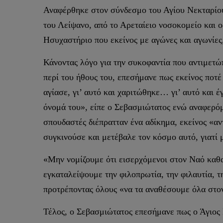
Αναφέρθηκε στον σύνδεσμο του Αγίου Νεκταρίου 
του Λείψανο, από το Αρεταίειο νοσοκομείο και ο
Ησυχαστήριο που εκείνος με αγώνες και αγωνίες
Κάνοντας λόγο για την συκοφαντία που αντιμετώπ
περί του ήθους του, επεσήμανε πως εκείνος ποτέ 
αγίασε, γι’ αυτό και χαριτώθηκε… γι’ αυτό και 
όνομά του», είπε ο Σεβασμιώτατος ενώ αναφερόμ
σπουδαστές διέπρατταν ένα αδίκημα, εκείνος «αντ
συγκινούσε και μετέβαλε τον κόσμο αυτό, γιατί 
«Μην νομίζουμε ότι εισερχόμενοι στον Ναό καθαρ
εγκαταλείψουμε την φιλοπρωτία, την φιλαυτία, τη
προτρέποντας όλους «να τα αναθέσουμε όλα στο
Τέλος, ο Σεβασμιώτατος επεσήμανε πως ο Άγιος Ν