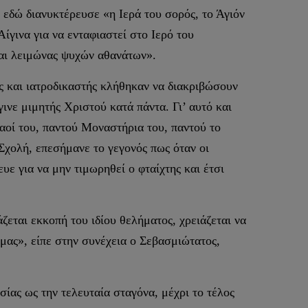
εδώ διανυκτέρευσε «η Ιερά του σορός, το Άγιόν
ίγινα για να ενταφιαστεί στο Ιερό του
και λειμώνας ψυχών αθανάτων».
ής και ιατροδικαστής κλήθηκαν να διακριβώσουν
γινε μιμητής Χριστού κατά πάντα. Γι’ αυτό και
αοί του, παντού Μοναστήρια του, παντού το
Σχολή, επεσήμανε το γεγονός πως όταν οι
υε για να μην τιμωρηθεί ο φταίχτης και έτσι
ζεται εκκοπή του ιδίου θελήματος, χρειάζεται να
 μας», είπε στην συνέχεια ο Σεβασμιώτατος,
ίας ως την τελευταία σταγόνα, μέχρι το τέλος