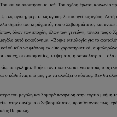
Του και να αποκτήσουμε μαζί Του σχέση έρωτα, κοινωνία π
ζει ως αγάπη, φέρετε ως αγάπη, λειτουργεί ως αγάπη. Αυτή η
 άλλο σημείο του κηρύγματός του ο Σεβασμιώτατος και αναφε
ώπων, όλων των εποχών, όλων των γενεών», τόνισε πως ο Χρι
μεγάλο αυτό κακούργημα. «Βρήκε αιτιολογία για το ακαταλό
ο καλούμεθα να φτάσουμε» είπε χαρακτηριστικά, συμπληρώνον
 οι κακίες, οι συκοφαντίες, τα ψέματα, η σαρκολατρία… όλα 
ία, το έγκλημα. Βρήκε τον τρόπο να πει για αυτούς τους εγκ
ται ο κάθε ένας από μας για να αλλάξει ο κόσμος. Δεν θα αλ
υτέρα του μεγάλη και λαμπρά πανήγυρη στην εόρτιο μνήμη 
ίπε στην συνέχεια ο Σεβασμιώτατος, προσθέτοντας πως Ιερά
άδος Πειραιώς.