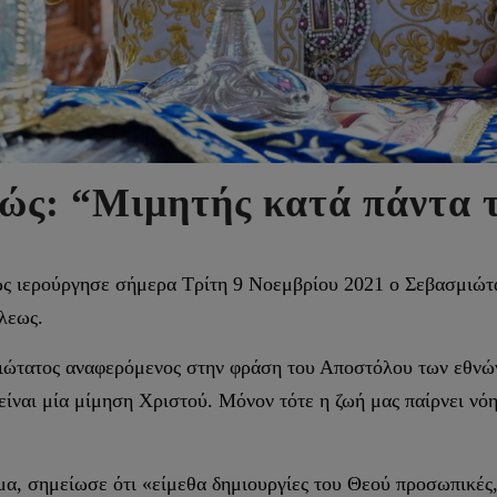
ώς: “Μιμητής κατά πάντα τ
ώς ιερούργησε σήμερα Τρίτη 9 Νοεμβρίου 2021 ο Σεβασμιώτα
λεως.
μιώτατος αναφερόμενος στην φράση του Αποστόλου των εθνώ
ίναι μία μίμηση Χριστού. Μόνον τότε η ζωή μας παίρνει νόημ
μα, σημείωσε ότι «είμεθα δημιουργίες του Θεού προσωπικές,