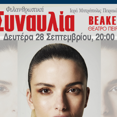
ίλωνος 45
Η
ΠΟΙΜΑΝΤΙΚΗ
ΕΚΠΑΙΔΕΥΣΗ
Μ.Μ.Ε
ΝΕΟ