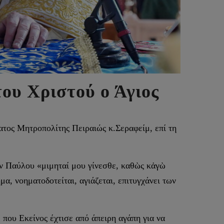
ου Χριστού ο Άγιος
τος Μητροπολίτης Πειραιώς κ.Σεραφείμ, επί τη
ν Παύλου «μιμηταί μου γίνεσθε, καθὼς κἀγὼ
α, νοηματοδοτείται, αγιάζεται, επιτυγχάνει των
 που Εκείνος έχτισε από άπειρη αγάπη για να