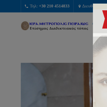
Τηλ:
+30 210 4514833
Διευθυνση:
Φ
ΔΙΟΙΚΗΣ