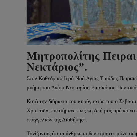
Μητροπολίτης Πειραι
Νεκτάριος”.
Στον Καθεδρικό Ιερό Ναό Αγίας Τριάδος Πειραι
μνήμη του Αγίου Νεκταρίου Επισκόπου Πενταπό
Κατά την διάρκεια του κηρύγματός του ο Σεβασ
Χριστοῦ», επεσήμανε πως «η ζωή μας πρέπει να ε
επαγγελιών της Διαθήκης».
Τονίζοντας ότι οι άνθρωποι δεν είμαστε μόνο σώ