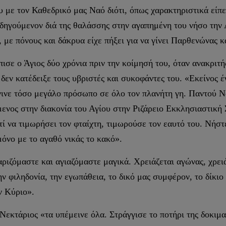
με τον Καθεδρικό μας Ναό διότι, όπως χαρακτηριστικά είπε 
δηγούμενον διά της θαλάσσης στην αγαπημένη του νήσο την Α
, με πόνους και δάκρυα είχε πήξει για να γίνει Παρθενώνας 
ισε ο Άγιος δύο χρόνια πριν την κοίμησή του, όταν ανακριτ
δεν κατέδειξε τους υβριστές και συκοφάντες του. «Εκείνος έ
έγινε τόσο μεγάλο πρόσωπο σε όλο τον πλανήτη γη. Παντού Ν
ενος στην διακονία του Αγίου στην Ριζάρειο Εκκλησιαστική 
ί να τιμωρήσει τον φταίχτη, τιμωρούσε τον εαυτό του. Νήστε
μόνο με το αγαθό νικάς το κακό».
ιζόμαστε και αγιαζόμαστε μαγικά. Χρειάζεται αγώνας, χρειά
ν φιληδονία, την εγωπάθεια, το δικό μας συμφέρον, το δίκιο
ν Κύριο».
εκτάριος «τα υπέμεινε όλα. Στράγγισε το ποτήρι της δοκιμασ