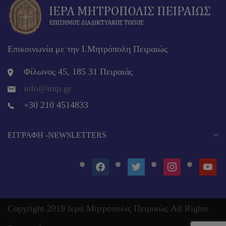
Επικοινωνία με την Ι.Μητρόπολη Πειραιώς
Φίλωνος 45, 185 31 Πειραιάς
info@imp.gr
+30 210 4514833
EΓΓΡΑΦΉ -NEWSLETTERS
FACEBOOK
TWITTER
INSTAGRAM
YOUT
Copyright 2019 Ιερά Μητρόπολις Πειραιώς All Rights