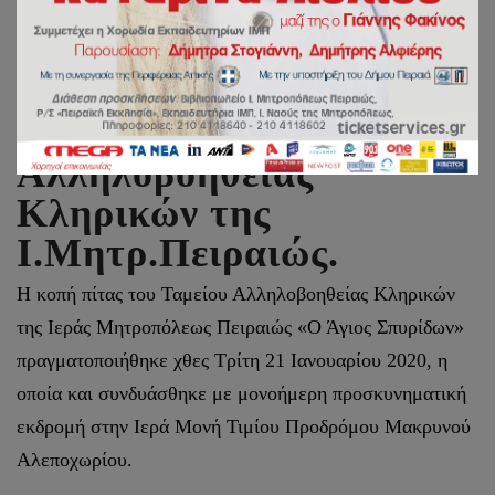
Κοπή πίτας του Ταμείου
Αλληλοβοηθείας
Κληρικών της
Ι.Μητρ.Πειραιώς.
Η κοπή πίτας του Ταμείου Αλληλοβοηθείας Κληρικών
της Ιεράς Μητροπόλεως Πειραιώς «Ο Άγιος Σπυρίδων»
πραγματοποιήθηκε χθες Τρίτη 21 Ιανουαρίου 2020, η
οποία και συνδυάσθηκε με μονοήμερη προσκυνηματική
εκδρομή στην Ιερά Μονή Τιμίου Προδρόμου Μακρυνού
Αλεποχωρίου.