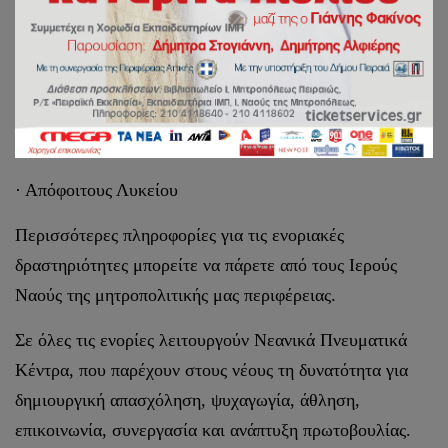
δραστηριότητες
· Μαθητές και μαθήτριες Γυμνασίου
· Μαθητές και μαθήτριες Λυκείου, με θέματα
πνευματικού και κοινωνικού προβληματισμού
· Απόφοιτους Λυκείου
Περισσότερες πληροφορίες για τις ενοριακές
δραστηριότητες μπορείτε να πάρετε από τους Ιερούς
Ναούς της μητροπολιτικής μας περιφέρειας.
Σε όλες τις ενορίες λειτουργούν Νεανικά Πνευματικά
Κέντρα, που παρέχουν στους νέους τη δυνατότητα για
δημιουργική απασχόληση, ψυχαγωγία, άθληση,
επικοινωνία, συνεργασία και ανάπτυξη πρωτοβουλίας.