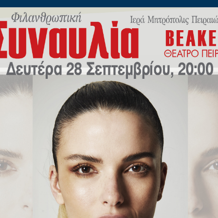
ίλωνος 45
Η
ΠΟΙΜΑΝΤΙΚΗ
ΕΚΠΑΙΔΕΥΣΗ
Μ.Μ.Ε
ΝΕΟ