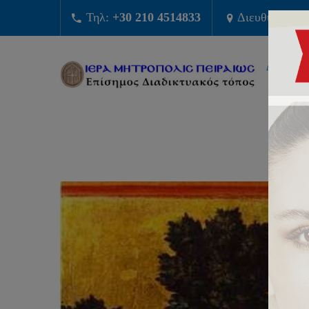
Τηλ:
+30 210 4514833
Διευθυνση:
Φ
ΔΙΟΙΚΗΣ