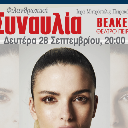
ίλωνος 45
Η
ΠΟΙΜΑΝΤΙΚΗ
ΕΚΠΑΙΔΕΥΣΗ
Μ.Μ.Ε
ΝΕΟ