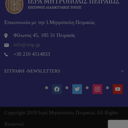
Επικοινωνία με την Ι.Μητρόπολη Πειραιώς
Φίλωνος 45, 185 31 Πειραιάς
info@imp.gr
+30 210 4514833
EΓΓΡΑΦΉ -NEWSLETTERS
FACEBOOK
TWITTER
INSTAGRAM
YOUT
Copyright 2019 Ιερά Μητρόπολις Πειραιώς All Rights
Reserved