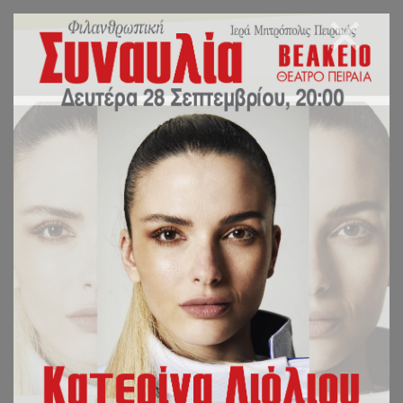
Φ.Ε.Δ.
Η Φοιτητική Εκκλησιαστική Δράση είναι μια προσπάθεια σύναξης νέων ανθρώπων που
αναζητούν και διαλέγονται γύρω από τη ζωή, τον κόσμο, την αλήθεια.
Η Εκκλησία είναι η δυνατότητα και ο σκοπός όλης αυτής της αγωνίας. Η Φοιτητική
Εκκλησιαστική Δράση ιδρύθηκε από το 1980.
Επικοινωνία e-mail:
fed@imp.gr