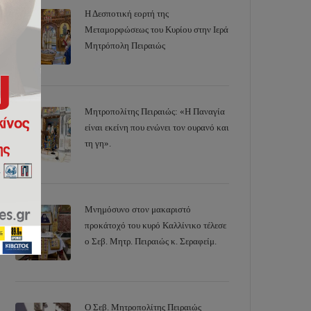
Η Δεσποτική εορτή της
Μεταμορφώσεως του Κυρίου στην Ιερά
Μητρόπολη Πειραιώς
Μητροπολίτης Πειραιώς: «Η Παναγία
είναι εκείνη που ενώνει τον ουρανό και
τη γη».
Μνημόσυνο στον μακαριστό
προκάτοχό του κυρό Καλλίνικο τέλεσε
ο Σεβ. Μητρ. Πειραιώς κ. Σεραφείμ.
Ο Σεβ. Μητροπολίτης Πειραιώς