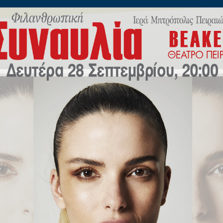
ίλωνος 45
Η
ΠΟΙΜΑΝΤΙΚΗ
ΕΚΠΑΙΔΕΥΣΗ
Μ.Μ.Ε
ΝΕΟ