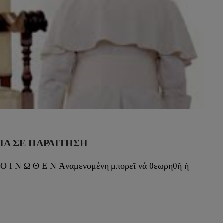
ΠΑ ΣΕ ΠΑΡΑΊΤΗΣΗ
Κ Ο Ι Ν Ω Θ Ε Ν Ἀναμενομένη μπορεῖ νά θεωρηθῆ ἡ