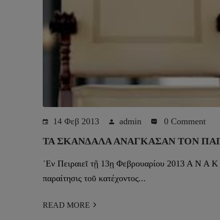
14 Φεβ 2013
admin
0 Comment
ΤΑ ΣΚΆΝΔΑΛΑ ΑΝΆΓΚΑΣΑΝ ΤΟΝ ΠΆ
᾿Εν Πειραιεῖ τῇ 13ῃ Φεβρουαρίου 2013 Α Ν Α 
παραίτησις τοῦ κατέχοντος...
READ MORE