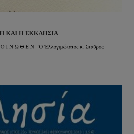
Ή ΚΑΙ Η ΕΚΚΛΗΣΊΑ
Κ Ο Ι Ν Ω Θ Ε Ν Ὁ Ἐλλογιμώτατος κ. Σταῦρος