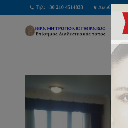
Τηλ:
+30 210 4514833
Διευθυνση:
Φ
ΔΙΟΙΚΗΣ