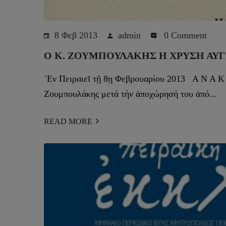
8 Φεβ 2013
admin
0 Comment
Ο Κ. ΖΟΥΜΠΟΥΛΆΚΗΣ Η ΧΡΥΣΉ ΑΥΓ
᾿Εν Πειραιεῖ τῇ 8ῃ Φεβρουαρίου 2013 Α Ν Α 
Ζουμπουλάκης μετά τήν ἀποχώρησή του ἀπό...
READ MORE