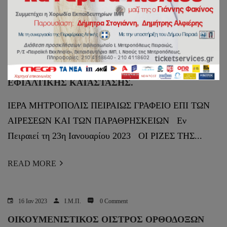
READ MORE
23 Ιαν 2023
Ι.Μ.Π.
0 Comment
ΟΙ ΡΙΖΕΣ ΤΗΣ ΣΥΓΧΡΟΝΗΣ ΠΑΓΚΟΣΜΙΑΣ
ΕΦΙΑΛΤΙΚΗΣ ΚΑΤΑΣΤΑΣΗΣ.
ΙΕΡΑ ΜΗΤΡΟΠΟΛΙΣ ΠΕΙΡΑΙΩΣ ΓΡΑΦΕΙΟ ΕΠΙ ΤΩΝ
ΑΙΡΕΣΕΩΝ ΚΑΙ ΤΩΝ ΠΑΡΑΘΡΗΣΚΕΙΩΝ Εν
Πειραιεί τη 23η Ιανουαρίου 2023 ΟΙ ΡΙΖΕΣ ΤΗΣ...
READ MORE
16 Ιαν 2023
Ι.Μ.Π.
0 Comment
ΟΙΚΟΥΜΕΝΙΣΤΙΚΟΣ ΟΙΣΤΡΟΣ ΟΡΘΟΔΟΞΩΝ