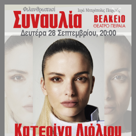
30 Ιαν 2023
Ι.Μ.Π.
0 Comment
ΑΠΙΣΤΕΥΤΗ ΑΠΟΚΑΛΥΨΗ: ΤΟ ΟΙΚΟΥΜΕΝΙΚΟ
ΠΑΤΡΙΑΡΧΕΙΟ ΕΞΕΔΩΣΕ ΤΟ ΚΟΡΑΝΙΟ!
ΙΕΡΑ ΜΗΤΡΟΠΟΛΙΣ ΠΕΙΡΑΙΩΣ ΓΡΑΦΕΙΟ ΕΠΙ ΤΩΝ
ΑΙΡΕΣΕΩΝ ΚΑΙ ΤΩΝ ΠΑΡΑΘΡΗΣΚΕΙΩΝ Εν
Πειραιεί τη 30η Ιανουαρίου 2023 ...