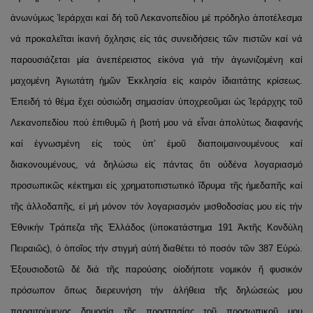
ἀνωνύμως Ἱεράρχαι καί δή τοῦ Λεκανοπεδίου μέ πρόδηλο ἀποτέλεσμα
νά προκαλεῖται ἱκανή ὄχλησις εἰς τάς συνειδήσεις τῶν πιστῶν καί νά
παρουσιάζεται μία ἀνεπέρειστος εἰκόνα γιά τήν ἀγωνιζομένη καί
μαχομένη Ἁγιωτάτη ἡμῶν Ἐκκλησία εἰς καιρόν ἰδιαιτάτης κρίσεως.
Ἐπειδή τό θέμα ἔχει οὐσιώδη σημασίαν ὑποχρεοῦμαι ὡς Ἱεράρχης τοῦ
Λεκανοπεδίου πού ἐπιθυμῶ ἡ βιοτή μου νά εἶναι ἀπολύτως διαφανής
καί ἐγνωσμένη εἰς τούς ὑπ’ ἐμοῦ διαποιμαινουμένους καί
διακονουμένους, νά δηλώσω εἰς πάντας ὅτι οὐδένα λογαριασμό
προσωπικῶς κέκτημαι εἰς χρηματοπιστωτικό ἵδρυμα τῆς ἡμεδαπῆς καί
τῆς ἀλλοδαπῆς, εἰ μή μόνον τόν λογαριασμόν μισθοδοσίας μου εἰς τήν
Ἐθνικήν Τράπεζα τῆς Ἑλλάδος (ὑποκατάστημα 191 Ἀκτῆς Κονδύλη
Πειραιῶς), ὁ ὁποῖος τήν στιγμή αὐτή διαθέτει τό ποσόν τῶν 387 Εὐρώ.
Ἐξουσιοδοτῶ δέ διά τῆς παρούσης οἱοδήποτε νομικόν ἤ φυσικόν
πρόσωπον ὅπως διερευνήση τήν ἀλήθεια τῆς δηλώσεώς μου
παραιτούμενος δημοσίᾳ τῆς προστασίας τοῦ προσωπικοῦ μου