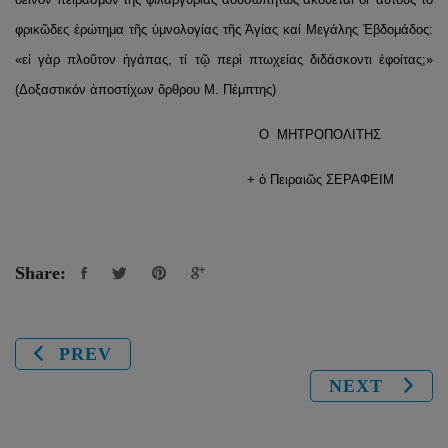
φρικῶδες ἐρώτημα τῆς ὑμνολογίας τῆς Ἁγίας καί Μεγάλης Ἑβδομάδος:
«εἰ γὰρ πλοῦτον ἠγάπας, τί τῷ περὶ πτωχείας διδάσκοντι ἐφοίτας;»
(Δοξαστικόν ἀποστίχων ὄρθρου Μ. Πέμπτης)
Ο ΜΗΤΡΟΠΟΛΙΤΗΣ
+ ὁ Πειραιῶς ΣΕΡΑΦΕΙΜ
Share:
PREV
NEXT