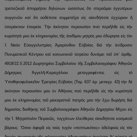
τραπεζικοῦ ἀπορρήτου δηλώνων ὡσαύτως ὅτι στεροῦμαι ἐγγυτέρων
συγγενῶν καί ὅτι οὐδέποτε συμμετεῖχα εἰς οἱανδήποτε ἐγχώριον ἤ
ὑπεράκτιον ἑταιρεία. Τήν ἀκίνητον περιουσίαν πού περιῆλθε εἰς τήν
κυριότητά μου ἐκ κληρονομίας τῆς ἀοιδίμου μητρός μου ἐδώρησα εἰς τόν
Ἱ. Ναόν Εὐαγγελιστρίας Ἀμαρύνθου Εὐβοίας διά τήν ἀνίδρυσιν
Πνευματικοῦ Κέντρου καί κοινωνικοῦ ἰατρείου δυνάμει τοῦ ὑπ’ ἀριθμ.
4918/22.5.2012 Δωρητηρίου Συμβολαίου τῆς Συμβολαιογράφου Ἀθηνῶν
Δήμητρας Ἀγγελῆ-Καραχάλιου μεταγραφέντος εἰς τό
Ὑποθηκοφυλακεῖον Ἐρετρίας Εὐβοίας (Τομ. 637 ἀρ. μεταγρ. 43) τήν δέ
ἀκίνητον περιουσίαν μου ἐν Ἀθήναις πού περιῆλθε εἰς τήν κυριότητά
μου ἐκ κληρονομίας τοῦ μακαριστοῦ πατρός μου τήν ἔχω δωρήση διά
δημοσίας διαθήκης τοῦ Συμβολαιογράφου Ἀθηνῶν Δημητρίου Μίχου εἰς
τήν Ἱ. Μητρόπολιν Πειραιῶς, τυγχάνων ἐλεύθερος οἱουδήποτε κοσμικοῦ
βάρους. Ὅσον ἀφορᾶ εἰς τούς τυχόν «πεπτωκότας» ἀδελφούς εἰς τόν
δεινόν πειρασμόν τῆς φιλαργυρίας ἀδυσωπήτως ἀκούεται δι’ αὐτούς τό