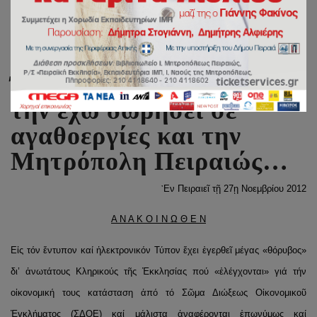
Όλη μου την περιουσία
την έχω δωρήσει σε
αγαθοεργίες και την
Μητρόπολη Πειραιώς…
᾿Εν Πειραιεῖ τῇ 27ῃ Νοεμβρίου 2012
Α Ν Α Κ Ο Ι Ν Ω Θ Ε Ν
Εἰς τόν ἔντυπον καί ἠλεκτρονικόν Τύπον ἔχει ἐγερθεῖ μέγας «θόρυβος»
δι’ ἀνωτάτους Κληρικούς τῆς Ἐκκλησίας πού «ἐλέγχονται» γιά τήν
οἰκονομική τους κατάσταση ἀπό τό Σῶμα Διώξεως Οἰκονομικοῦ
Ἐγκλήματος (ΣΔΟΕ) καί μάλιστα ἀναφέρονται ἐπωνύμως καί