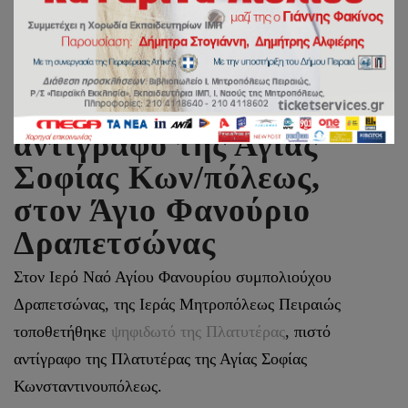
Ψηφιδωτό της
Πλατυτέρας, πιστό
αντίγραφο της Αγίας
Σοφίας Κων/πόλεως,
στον Άγιο Φανούριο
Δραπετσώνας
Στον Ιερό Ναό Αγίου Φανουρίου συμπολιούχου
Δραπετσώνας, της Ιεράς Μητροπόλεως Πειραιώς
τοποθετήθηκε
ψηφιδωτό της Πλατυτέρας
, πιστό
αντίγραφο της Πλατυτέρας της Αγίας Σοφίας
Κωνσταντινουπόλεως.