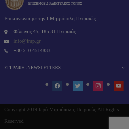
Επικοινωνία με την Ι.Μητρόπολη Πειραιώς
Φίλωνος 45, 185 31 Πειραιάς
info@imp.gr
+30 210 4514833
EΓΓΡΑΦΉ -NEWSLETTERS
FACEBOOK
TWITTER
INSTAGRAM
YOUT
Copyright 2019 Ιερά Μητρόπολις Πειραιώς All Rights
Reserved