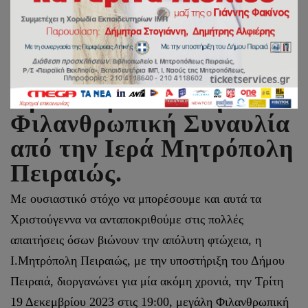
Χριστουγεννιάτικη
Φιλανθρωπική Συναυλία
από την Ιερά Μητρόπολη
Πειραιώς.
Με ουσιαστικό στόχο να μπορέσουμε και αυτά τα
Χριστούγεννα να ανταποκριθούμε στις πολλές
απαιτήσεις όσων βιώνουν την απόλυτη φτώχεια, η
Ι.Μητρόπολη Πειραιώς, με την υποστήριξη του Δήμου
Πειραιά, διοργανώνει για μία ακόμη χρονιά, την Τρίτη
19 Δεκεμβρίου 2023 στις 19:00, μεγάλη Φιλανθρωπική