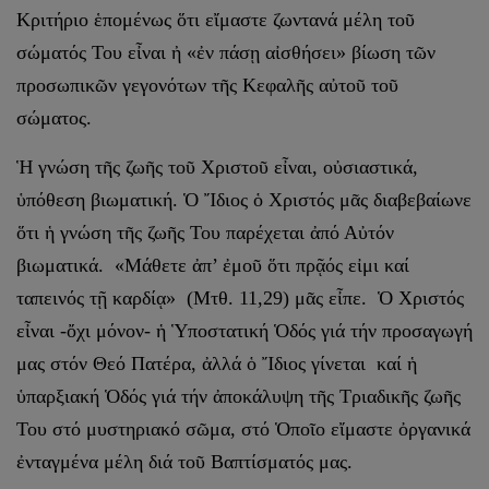
Κριτήριο ἑπομένως ὅτι εἴμαστε ζωντανά μέλη τοῦ
σώματός Του εἶναι ἠ «ἐν πάσῃ αἰσθήσει» βίωση τῶν
προσωπικῶν γεγονότων τῆς Κεφαλῆς αὐτοῦ τοῦ
σώματος.
Ἡ γνώση τῆς ζωῆς τοῦ Χριστοῦ εἶναι, οὐσιαστικά,
ὑπόθεση βιωματική. Ὁ Ἴδιος ὁ Χριστός μᾶς διαβεβαίωνε
ὅτι ἡ γνώση τῆς ζωῆς Του παρέχεται ἀπό Αὐτόν
βιωματικά. «Μάθετε ἀπ’ ἐμοῦ ὅτι πρᾷός εἰμι καί
ταπεινός τῇ καρδίᾳ» (Μτθ. 11,29) μᾶς εἶπε. Ὁ Χριστός
εἶναι -ὄχι μόνον- ἡ Ὑποστατική Ὁδός γιά τήν προσαγωγή
μας στόν Θεό Πατέρα, ἀλλά ὁ Ἴδιος γίνεται καί ἡ
ὑπαρξιακή Ὁδός γιά τήν ἀποκάλυψη τῆς Τριαδικῆς ζωῆς
Του στό μυστηριακό σῶμα, στό Ὁποῖο εἴμαστε ὀργανικά
ἐνταγμένα μέλη διά τοῦ Βαπτίσματός μας.