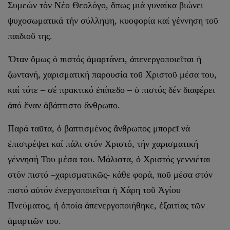
Συμεών τόν Νέο Θεολόγο, ὅπως μιά γυναίκα βιώνει
ψυχοσωματικά τήν σύλληψη, κυοφορία καί γέννηση τοῦ
παιδιοῦ της.
Ὅταν ὅμως ὁ πιστός ἁμαρτάνει, ἀπενεργοποιεῖται ἡ
ζωντανή, χαρισματική παρουσία τοῦ Χριστοῦ μέσα του,
καί τότε – σέ πρακτικό ἐπίπεδο – ὁ πιστός δέν διαφέρει
ἀπό ἕναν ἀβάπτιστο ἄνθρωπο.
Παρά ταῦτα, ὁ βαπτισμένος ἄνθρωπος μπορεῖ νά
ἐπιστρέψει καί πάλι στόν Χριστό, τήν χαρισματική
γέννησή Του μέσα του. Μάλιστα, ὁ Χριστός γεννιέται
στόν πιστό –χαρισματικῶς- κάθε φορά, ποῦ μέσα στόν
πιστό αὐτόν ἐνεργοποιεῖται ἡ Χάρη τοῦ Ἁγίου
Πνεύματος, ἡ ὁποία ἀπενεργοποιήθηκε, ἐξαιτίας τῶν
ἁμαρτιῶν του.