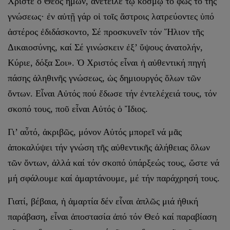
Χριστέ ὁ Θεός ἡμῶν, ἀνέτειλε τῷ κόσμῳ τό φῶς τό τῆς
γνώσεως· ἐν αὐτῇ γάρ οἱ τοῖς ἄστροις λατρεύοντες ὑπό
ἀστέρος ἐδιδάσκοντο, Σέ προσκυνεῖν τόν Ἥλιον τῆς
Δικαιοσύνης, καί Σέ γινώσκειν ἐξ’ ὕψους ἀνατολήν,
Κύριε, δόξα Σοι». Ὁ Χριστός εἶναι ἡ αὐθεντική πηγή
πάσης ἀληθινῆς γνώσεως, ὡς δημιουργός ὅλων τῶν
ὄντων. Εἶναι Αὐτός πού ἔδωσε τήν ἐντελέχειά τους, τόν
σκοπό τους, ποῦ εἶναι Αὐτός ὁ Ἴδιος.
Γι’ αὖτό, ἀκριβῶς, μόνον Αὐτός μπορεῖ νά μᾶς
ἀποκαλύψει τήν γνώση τῆς αὐθεντικῆς ἀλήθειας ὅλων
τῶν ὄντων, ἀλλά καί τόν σκοπό ὑπάρξεώς τους, ὥστε νά
μή σφάλουμε καί ἁμαρτάνουμε, μέ τήν παράχρησή τους.
Γιατί, βέβαια, ἡ ἁμαρτία δέν εἶναι ἁπλῶς μιά ἠθική
παράβαση, εἶναι ἀποστασία ἀπό τόν Θεό καί παραβίαση