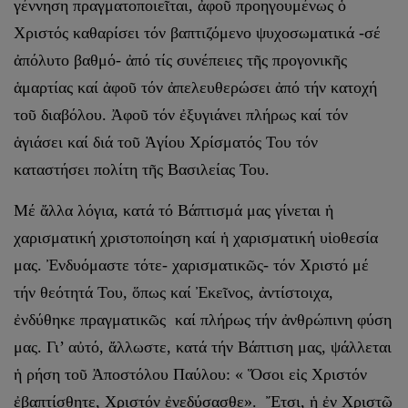
γέννηση πραγματοποιεῖται, ἀφοῦ προηγουμένως ὁ
Χριστός καθαρίσει τόν βαπτιζόμενο ψυχοσωματικά -σέ
ἀπόλυτο βαθμό- ἀπό τίς συνέπειες τῆς προγονικῆς
ἁμαρτίας καί ἀφοῦ τόν ἀπελευθερώσει ἀπό τήν κατοχή
τοῦ διαβόλου. Ἀφοῦ τόν ἐξυγιάνει πλήρως καί τόν
ἁγιάσει καί διά τοῦ Ἁγίου Χρίσματός Του τόν
καταστήσει πολίτη τῆς Βασιλείας Του.
Μέ ἄλλα λόγια, κατά τό Βάπτισμά μας γίνεται ἡ
χαρισματική χριστοποίηση καί ἡ χαρισματική υἱοθεσία
μας. Ἐνδυόμαστε τότε- χαρισματικῶς- τόν Χριστό μέ
τήν θεότητά Του, ὅπως καί Ἐκεῖνος, ἀντίστοιχα,
ἐνδύθηκε πραγματικῶς καί πλήρως τήν ἀνθρώπινη φύση
μας. Γι’ αὐτό, ἄλλωστε, κατά τήν Βάπτιση μας, ψάλλεται
ἡ ρήση τοῦ Ἀποστόλου Παύλου: « Ὅσοι εἰς Χριστόν
ἐβαπτίσθητε, Χριστόν ἐνεδύσασθε». Ἔτσι, ἡ ἐν Χριστῷ