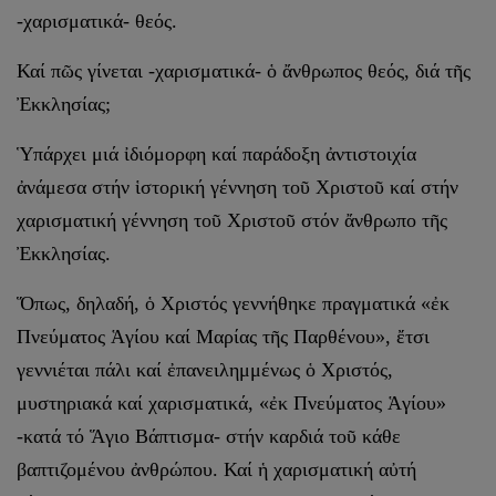
-χαρισματικά- θεός.
Καί πῶς γίνεται -χαρισματικά- ὁ ἄνθρωπος θεός, διά τῆς
Ἐκκλησίας;
Ὑπάρχει μιά ἰδιόμορφη καί παράδοξη ἀντιστοιχία
ἀνάμεσα στήν ἱστορική γέννηση τοῦ Χριστοῦ καί στήν
χαρισματική γέννηση τοῦ Χριστοῦ στόν ἄνθρωπο τῆς
Ἐκκλησίας.
Ὅπως, δηλαδή, ὁ Χριστός γεννήθηκε πραγματικά «ἐκ
Πνεύματος Ἁγίου καί Μαρίας τῆς Παρθένου», ἔτσι
γεννιέται πάλι καί ἐπανειλημμένως ὁ Χριστός,
μυστηριακά καί χαρισματικά, «ἐκ Πνεύματος Ἁγίου»
-κατά τό Ἅγιο Βάπτισμα- στήν καρδιά τοῦ κάθε
βαπτιζομένου ἀνθρώπου. Καί ἡ χαρισματική αὐτή