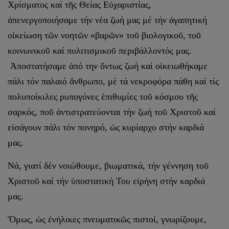
Χρίσματος καί τῆς Θείας Εὐχαριστίας,
ἀπενεργοποιήσαμε τήν νέα ζωή μας μέ τήν ἀγαπητική
οἰκείωση τῶν νοητῶν «βαρῶν» τοῦ βιολογικοῦ, τοῦ
κοινωνικοῦ καί πολιτισμικοῦ περιβάλλοντός μας.
Ἀποστατήσαμε ἀπό την ὄντως ζωή καί οἰκειωθήκαμε
πάλι τόν παλαιό ἄνθρωπο, μέ τά νεκροφόρα πάθη καί τίς
πολυποίκιλες ρυπογόνες ἐπιθυμίες τοῦ κόσμου τῆς
σαρκός, ποῦ ἀντιστρατεύονται τήν ζωή τοῦ Χριστοῦ καί
εἰσάγουν πάλι τόν πονηρό, ὡς κυρίαρχο στήν καρδιά
μας.
Νά, γιατί δέν νοιώθουμε, βιωματικά, τήν γέννηση τοῦ
Χριστοῦ καί τήν ὑποστατική Του εἰρήνη στήν καρδιά
μας.
Ὅμως, ὡς ἐνήλικες πνευματικῶς πιστοί, γνωρίζουμε,