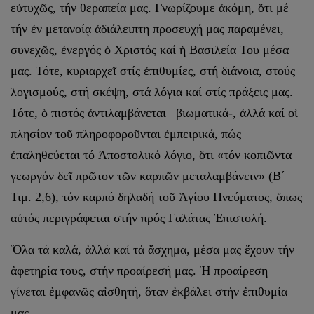
εὐτυχῶς, τήν θεραπεία μας. Γνωρίζουμε ἀκόμη, ὅτι μέ
τήν ἐν μετανοίᾳ ἀδιάλειπτη προσευχή μας παραμένει,
συνεχῶς, ἐνεργός ὁ Χριστός καί ἡ Βασιλεία Του μέσα
μας. Τότε, κυριαρχεῖ στίς ἐπιθυμίες, στή διάνοια, στούς
λογισμούς, στή σκέψη, στά λόγια καί στίς πράξεις μας.
Τότε, ὁ πιστός ἀντιλαμβάνεται –βιωματικά-, ἀλλά καί οἱ
πλησίον τοῦ πληροφοροῦνται ἐμπειρικά, πώς
ἐπαληθεύεται τό Ἀποστολικό λόγιο, ὅτι «τόν κοπιῶντα
γεωργόν δεῖ πρῶτον τῶν καρπῶν μεταλαμβάνειν» (Β΄
Τιμ. 2,6), τόν καρπό δηλαδή τοῦ Ἁγίου Πνεύματος, ὅπως
αὐτός περιγράφεται στήν πρός Γαλάτας Ἐπιστολή.
Ὅλα τά καλά, ἀλλά καί τά ἄσχημα, μέσα μας ἔχουν τήν
ἀφετηρία τους, στήν προαίρεσή μας. Ἡ προαίρεση
γίνεται ἐμφανῶς αἰσθητή, ὅταν ἐκβάλει στήν ἐπιθυμία
μας.