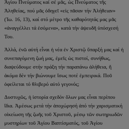
Ἁγίου Πνεύματος καί σέ μᾶς, ὡς Πνεύματος τῆς
Ἀληθείας, πού μᾶς ὁδηγεῖ «εἰς πᾶσαν τήν Ἀλήθειαν»
(Ἰω. 16, 13), καί στό μέτρο τῆς καθαρότητάς μας μᾶς
«ἀναγγέλλει τά ἐσόμενα», κατά τήν ἀψευδῆ ὑπόσχεσή
Του.
Ἀλλά, ἐνῶ αὐτή εἶναι ἡ νέα ἐν Χριστῷ ὕπαρξή μας καί ἡ
συνεπαγόμενη ζωή μας, ἐμεῖς ὡς πιστοί, συνήθως,
διαψεύδουμε στήν πράξη τήν παραπάνω ἀλήθεια, ἤ
ἀκόμα δέν τήν βιώνουμε ἴσως ποτέ ἐμπειρικά. Ποῦ
ὀφείλεται τό θλιβερό αὐτό γεγονός;
Δυστυχῶς, ἡ ἱστορία σχεδόν ὅλων μας εἶναι περίπου
ἴδια. Ἀμέσως μετά τήν ἀποχώρησή ἀπό τήν χαρισματική
οἰκείωση τῆς ζωῆς τοῦ Χριστοῦ, μέσῳ τῶν σωτηριωδῶν
μυστηρίων τοῦ Ἁγίου Βαπτίσματός, τοῦ Ἁγίου