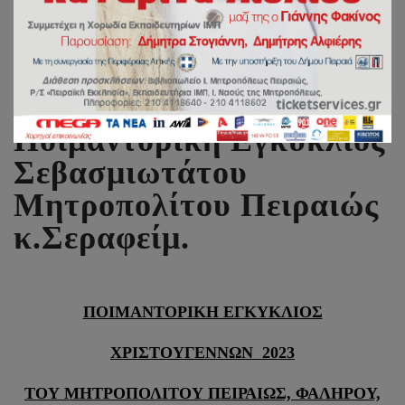
Χριστουγεννιάτικη
Ποιμαντορική Εγκύκλιος
Σεβασμιωτάτου
Μητροπολίτου Πειραιώς
κ.Σεραφείμ.
ΠΟΙΜΑΝΤΟΡΙΚΗ ΕΓΚΥΚΛΙΟΣ
ΧΡΙΣΤΟΥΓΕΝΝΩΝ 2023
ΤΟΥ ΜΗΤΡΟΠΟΛΙΤΟΥ ΠΕΙΡΑΙΩΣ, ΦΑΛΗΡΟΥ,