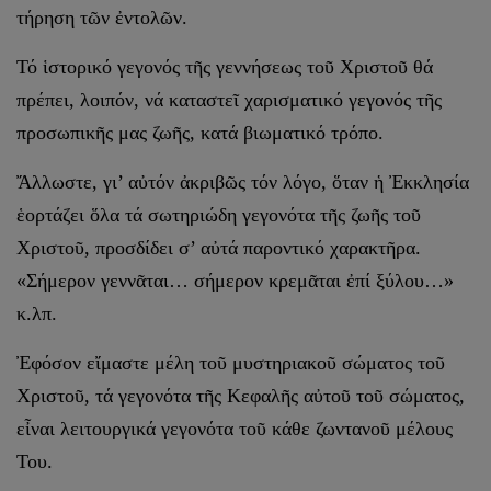
τήρηση τῶν ἐντολῶν.
Τό ἱστορικό γεγονός τῆς γεννήσεως τοῦ Χριστοῦ θά
πρέπει, λοιπόν, νά καταστεῖ χαρισματικό γεγονός τῆς
προσωπικῆς μας ζωῆς, κατά βιωματικό τρόπο.
Ἄλλωστε, γι’ αὐτόν ἀκριβῶς τόν λόγο, ὅταν ἡ Ἐκκλησία
ἑορτάζει ὅλα τά σωτηριώδη γεγονότα τῆς ζωῆς τοῦ
Χριστοῦ, προσδίδει σ’ αὐτά παροντικό χαρακτῆρα.
«Σήμερον γεννᾶται… σήμερον κρεμᾶται ἐπί ξύλου…»
κ.λπ.
Ἐφόσον εἴμαστε μέλη τοῦ μυστηριακοῦ σώματος τοῦ
Χριστοῦ, τά γεγονότα τῆς Κεφαλῆς αὐτοῦ τοῦ σώματος,
εἶναι λειτουργικά γεγονότα τοῦ κάθε ζωντανοῦ μέλους
Του.