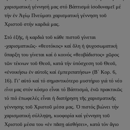
χαρισματική γέννησή μας στό Βάπτισμά ἰσοδυναμεῖ μέ
τήν ἐν Ἀγίῳ Πνεύματι χαρισματική γέννηση τοῦ
Χριστοῦ στήν καρδιά μας.
Στό ἑξῆς, ἡ καρδιά τοῦ κάθε πιστοῦ γίνεται
-χαρισματικῶς- «θεοτόκος» καί ὅλη ἡ ψυχοσωματική
ὕπαρξη του γίνεται καί ὁ κοινός «θεοβάδιστος» χῶρος
τῶν τέκνων τοῦ Θεοῦ, κατά τήν ὑπόσχεση τοῦ Θεοῦ,
«ἐνοικήσω ἐν αὐτοῖς καί ἐμπεριπατήσω» (Β΄ Κορ. 6,
16). Γι’ αὐτό καί τό σημαντικότερο μυστήριο γιά τό νέο
μας στόν κόσμο εἶναι τό Βάπτισμά, ἐνῶ πρακτικῶς
εἶναι
τό πιό ἐπωφελές εἶναι ἡ διατήρηση τῆς χαρισματικῆς
γέννησης τοῦ Χριστοῦ μέσα μας. Ὁ πιστός βιώνει τήν
χαρισματική σύλληψη, κυοφορία καί γέννηση τοῦ
Χριστοῦ μέσα του «ἐν πᾶσῃ αἰσθήσει», κατά τόν ἅγιο