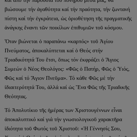
βιώσουμε τήν ἀγαθότητα καί τήν πραότητα, τήν ζωντανή
πίστη καί τήν ἐγκράτεια, ὡς ὁριοθέτηση τῆς πραγματικῆς
ἀνάγκης ἔναντι τῶν ποικίλων ἐπιθυμιῶν τοῦ κόσμου.
Ὅταν βιώνεται ὁ παραπάνω «καρπός» τοῦ Ἁγίου
Πνεύματος, ἀποκαλύπτεται καί ὁ Θεός στήν
Τριαδικότητά Του ἔτσι, ὅπως τόν ἐκφράζει ὁ Ἅγιος
Συμεών ὁ Νέος Θεολόγος: «Φῶς ὁ Πατήρ, Φῶς ὁ Ὑιός,
Φῶς καί τό Ἅγιον Πνεῦμα». Τό κάθε Φῶς μέ τήν
ἰδιαιτερότητά Του, ἀλλά καί ὡς Ἕνα Φῶς τῆς Τριαδικῆς
Θεότητας.
Τό Ἀπολυτίκιο τῆς ἡμέρας των Χριστουγέννων εἶναι
ἀποκαλυπτικό καί γιά τήν γνωσιολογικοῦ χαρακτῆρα
ἰδιότητα τοῦ Φωτός τοῦ Χριστοῦ: «Ἡ Γέννησίς Σου,