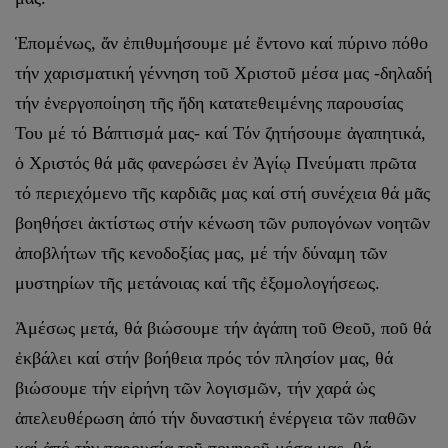
Ἑπομένως, ἄν ἐπιθυμήσουμε μέ ἔντονο καί πύρινο πόθο
τήν χαρισματική γέννηση τοῦ Χριστοῦ μέσα μας -δηλαδή
τήν ἐνεργοποίηση τῆς ἤδη κατατεθειμένης παρουσίας
Του μέ τό Βάπτισμά μας- καί Τόν ζητήσουμε ἀγαπητικά,
ὁ Χριστός θά μᾶς φανερώσει ἐν Ἀγίῳ Πνεύματι πρῶτα
τό περιεχόμενο τῆς καρδιᾶς μας καί στή συνέχεια θά μᾶς
βοηθήσει ἀκτίστως στήν κένωση τῶν ρυπογόνων νοητῶν
ἀποβλήτων τῆς κενοδοξίας μας, μέ τήν δύναμη τῶν
μυστηρίων τῆς μετάνοιας καί τῆς ἐξομολογήσεως.
Ἀμέσως μετά, θά βιώσουμε τήν ἀγάπη τοῦ Θεοῦ, ποῦ θά
ἐκβάλει καί στήν βοήθεια πρός τόν πλησίον μας, θά
βιώσουμε τήν εἰρήνη τῶν λογισμῶν, τήν χαρά ὡς
ἀπελευθέρωση ἀπό τήν δυναστική ἐνέργεια τῶν παθῶν
καί ἀπό τήν παρουσία τοῦ πονηροῦ μέσα μας, θά