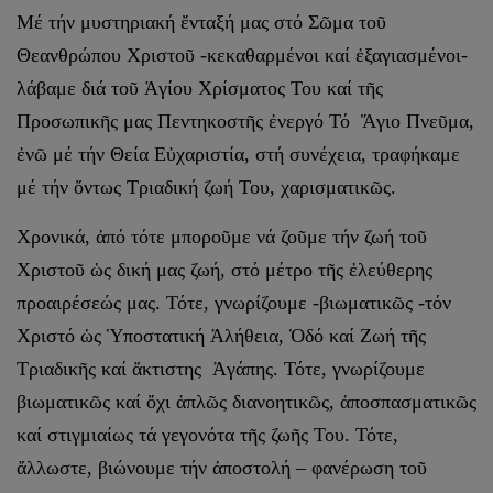
Μέ τήν μυστηριακή ἔνταξή μας στό Σῶμα τοῦ
Θεανθρώπου Χριστοῦ -κεκαθαρμένοι καί ἐξαγιασμένοι-
λάβαμε διά τοῦ Ἁγίου Χρίσματος Του καί τῆς
Προσωπικῆς μας Πεντηκοστῆς ἐνεργό Τό Ἅγιο Πνεῦμα,
ἐνῶ μέ τήν Θεία Εὐχαριστία, στή συνέχεια, τραφήκαμε
μέ τήν ὄντως Τριαδική ζωή Του, χαρισματικῶς.
Χρονικά, ἀπό τότε μποροῦμε νά ζοῦμε τήν ζωή τοῦ
Χριστοῦ ὡς δική μας ζωή, στό μέτρο τῆς ἐλεύθερης
προαιρέσεώς μας. Τότε, γνωρίζουμε -βιωματικῶς -τόν
Χριστό ὡς Ὑποστατική Ἀλήθεια, Ὁδό καί Ζωή τῆς
Τριαδικῆς καί ἄκτιστης Ἀγάπης. Τότε, γνωρίζουμε
βιωματικῶς καί ὄχι ἁπλῶς διανοητικῶς, ἀποσπασματικῶς
καί στιγμιαίως τά γεγονότα τῆς ζωῆς Του. Τότε,
ἄλλωστε, βιώνουμε τήν ἀποστολή – φανέρωση τοῦ