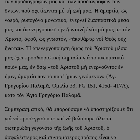
τῶν προδιαγραφῶν μας καί τῶν προδιαγραφῶν τῶν
ὄντων, πού σχετίζονται μέ τή ζωή μας. Ἡ ἁμαρτία, ὡς
νοερό, ρυπογόνο μονωτικό, ἐνεργεῖ διασπαστικά μέσα
μας καί ἀπενεργοποιεῖ τήν ζωντανή ἑνότητά μας μέ τόν
Χριστό, ἀφοῦ, ὡς γνωστόν, «ἀκαθάρτῳ νοΐ Θεός οὐχ
ἥνωται». Ἡ ἀπενεργοποίηση ὅμως τοῦ Χριστοῦ μέσα
μας ἔχει προσδιοριστική σημασία γιά τό πνευματικό
ποιόν μας, ἐν ὅσῳ «τοῦ Χριστοῦ μή ἐνεργοῦντος ἐν
ἡμῖν, ἁμαρτία πᾶν τό παρ’ ἡμῶν γινόμενον» (Ἁγ.
Γρηγορίου Παλαμᾶ, Ὁμιλία 33, PG 151, 416d- 417Α),
κατά τόν Ἅγιο Γρηγόριο Παλαμᾶ.
Συμπερασματικά, θά μπορούσαμε νά ὑποστηρίξουμέ ὅτι
γιά νά προσεγγίσουμε καί νά βιώσουμε ὅλα τά
σωτηριώδη γεγονότα τῆς ζωῆς τοῦ Χριστοῦ, ὁ
ἀσφαλέστερος καί συντομότερος τρόπος εἶναι νά