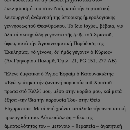
ἐκκλησιασμό του στόν Ναό, κατά τήν ἑορταστική –
λειτουργική ἀνάμνησή τῆς ἱστορικῆς ἡμερολογιακῆς
γεννήσεως τοῦ Θεανθρώπου. Τό ἴδιο ἰσχύει, βέβαια, γιά
ὅλα τά σωτηριώδη γεγονότα τῆς ζωῆς τοῦ Χριστοῦ,
ἀφοῦ, κατά τήν Ἁγιοπνευματική Παράδοση τῆς
Ἐκκλησίας, «ὅ γέγονε, δι’ ἡμᾶς γέγονεν ὁ Κύριος»
(Ἁγ.Γρηγορίου Παλαμᾶ, Ὁμιλ. 21, PG 151, 277 ΑΒ)
Ἔλεγε ἐμφατικά ὁ Ἅγιος Ἐφραίμ ὁ Κατουνακιώτης:
«Ἐγώ γεύτηκα τήν ζωντανή παρουσία τοῦ Χριστοῦ
πρῶτα στό Κελλί μου, μέσα στήν καρδιά μου, καί μετά
ἔζησα -τήν ἴδια τήν παρουσία Του- στήν Θεία
Εὐχαριστία». Μετά ἀπό χρόνια κατάλαβα τήν πνευματική
προεργασία του. Αὐτοεπίσκεψη – θέα τῆς
ἁμαρτωλότητός του – μετάνοια – θεραπεία – ἀγαπητική