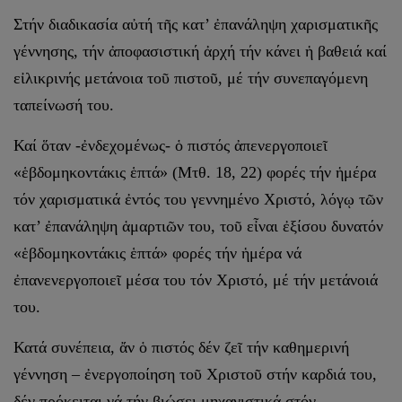
Στήν διαδικασία αὐτή τῆς κατ’ ἐπανάληψη χαρισματικῆς
γέννησης, τήν ἀποφασιστική ἀρχή τήν κάνει ἡ βαθειά καί
εἰλικρινής μετάνοια τοῦ πιστοῦ, μέ τήν συνεπαγόμενη
ταπείνωσή του.
Καί ὅταν -ἐνδεχομένως- ὁ πιστός ἀπενεργοποιεῖ
«ἑβδομηκοντάκις ἑπτά» (Μτθ. 18, 22) φορές τήν ἡμέρα
τόν χαρισματικά ἐντός του γεννημένο Χριστό, λόγῳ τῶν
κατ’ ἐπανάληψη ἁμαρτιῶν του, τοῦ εἶναι ἐξίσου δυνατόν
«ἑβδομηκοντάκις ἑπτά» φορές τήν ἡμέρα νά
ἐπανενεργοποιεῖ μέσα του τόν Χριστό, μέ τήν μετάνοιά
του.
Κατά συνέπεια, ἄν ὁ πιστός δέν ζεῖ τήν καθημερινή
γέννηση – ἐνεργοποίηση τοῦ Χριστοῦ στήν καρδιά του,
δέν πρόκειται νά τήν βιώσει μηχανιστικά στόν