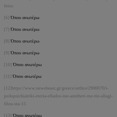
fetos
[6]
Όπου ανωτέρω
[7]
Όπου ανωτέρω
[8]
Όπου ανωτέρω
[9]
Όπου ανωτέρω
[10]
Όπου ανωτέρω
[11]
Όπου ανωτέρω
[12]
https://www.newsbeast.gr/greece/arthro/2900070/i-
pedopsichiatriki-eteria-ellados-ine-antitheti-me-tin-allagi-
filou-sta-15
[13]
Όπου ανωτέρω