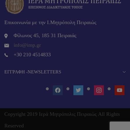
Επικοινωνία με την Ι.Μητρόπολη Πειραιώς
Φίλωνος 45, 185 31 Πειραιάς
info@imp.gr
+30 210 4514833
EΓΓΡΑΦΉ -NEWSLETTERS
FACEBOOK
TWITTER
INSTAGRAM
YOUT
Copyright 2019 Ιερά Μητρόπολις Πειραιώς All Rights
Reserved