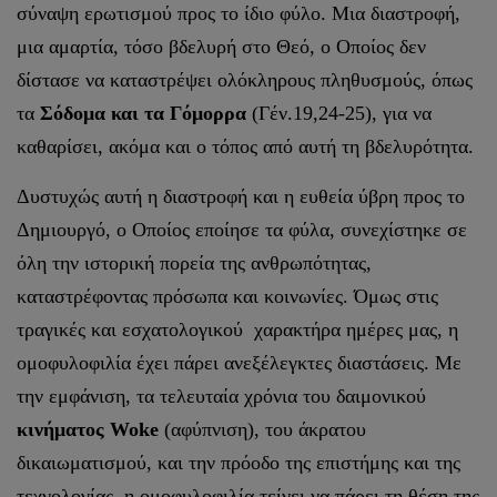
σύναψη ερωτισμού προς το ίδιο φύλο. Μια διαστροφή,
μια αμαρτία, τόσο βδελυρή στο Θεό, ο Οποίος δεν
δίστασε να καταστρέψει ολόκληρους πληθυσμούς, όπως
τα
Σόδομα και τα Γόμορρα
(Γέν.19,24-25), για να
καθαρίσει, ακόμα και ο τόπος από αυτή τη βδελυρότητα.
Δυστυχώς αυτή η διαστροφή και η ευθεία ύβρη προς το
Δημιουργό, ο Οποίος εποίησε τα φύλα, συνεχίστηκε σε
όλη την ιστορική πορεία της ανθρωπότητας,
καταστρέφοντας πρόσωπα και κοινωνίες. Όμως στις
τραγικές και εσχατολογικού χαρακτήρα ημέρες μας, η
ομοφυλοφιλία έχει πάρει ανεξέλεγκτες διαστάσεις. Με
την εμφάνιση, τα τελευταία χρόνια του δαιμονικού
κινήματος
Woke
(αφύπνιση), του άκρατου
δικαιωματισμού, και την πρόοδο της επιστήμης και της
τεχνολογίας, η ομοφυλοφιλία τείνει να πάρει τη θέση της