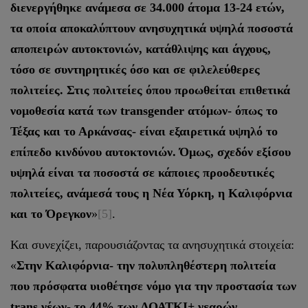
διενεργήθηκε ανάμεσα σε 34.000 άτομα 13-24 ετών,
τα οποία αποκαλύπτουν ανησυχητικά υψηλά ποσοστά
αποπειρών αυτοκτονιών, κατάθλιψης και άγχους,
τόσο σε συντηρητικές όσο και σε φιλελεύθερες
πολιτείες. Στις πολιτείες όπου προωθείται επιθετικά
νομοθεσία κατά των transgender ατόμων- όπως το
Τέξας και το Αρκάνσας- είναι εξαιρετικά υψηλό το
επίπεδο κινδύνου αυτοκτονιών. Όμως, σχεδόν εξίσου
υψηλά είναι τα ποσοστά σε κάποιες προοδευτικές
πολιτείες, ανάμεσά τους η Νέα Υόρκη, η Καλιφόρνια
και το Όρεγκον
»
[5]
.
Και συνεχίζει, παρουσιάζοντας τα ανησυχητικά στοιχεία:
«
Στην Καλιφόρνια- την πολυπληθέστερη πολιτεία
που πρόσφατα υιοθέτησε νόμο για την προστασία των
trans νέων- το 44% των ΛΟΑΤΚΙ+ νεαρών