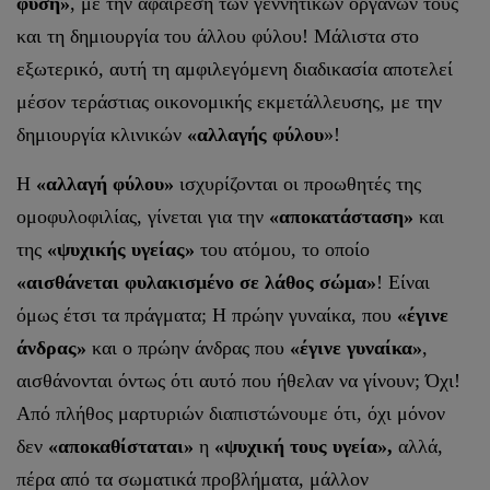
φύση»
, με την αφαίρεση των γεννητικών οργάνων τους
και τη δημιουργία του άλλου φύλου! Μάλιστα στο
εξωτερικό, αυτή τη αμφιλεγόμενη διαδικασία αποτελεί
μέσον τεράστιας οικονομικής εκμετάλλευσης, με την
δημιουργία κλινικών
«αλλαγής φύλου
»!
Η
«αλλαγή φύλου»
ισχυρίζονται οι προωθητές της
ομοφυλοφιλίας, γίνεται για την
«αποκατάσταση»
και
της
«ψυχικής υγείας»
του ατόμου, το οποίο
«αισθάνεται φυλακισμένο σε λάθος σώμα»
! Είναι
όμως έτσι τα πράγματα; Η πρώην γυναίκα, που
«έγινε
άνδρας»
και ο πρώην άνδρας που
«έγινε γυναίκα»
,
αισθάνονται όντως ότι αυτό που ήθελαν να γίνουν; Όχι!
Από πλήθος μαρτυριών διαπιστώνουμε ότι, όχι μόνον
δεν
«αποκαθίσταται»
η
«ψυχική τους υγεία»,
αλλά,
πέρα από τα σωματικά προβλήματα, μάλλον