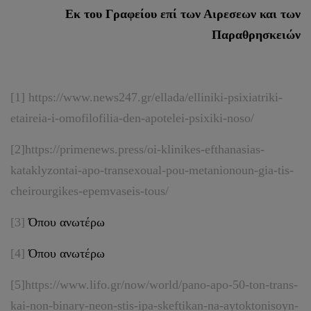
Εκ του Γραφείου επί των Αιρεσεων και των
Παραθρησκειών
[1]
https://www.news247.gr/ellada/elliniki-psixiatriki-
etaireia-i-omofilofilia-den-apotelei-psixiki-noso/
[2]
https://primenews.press/oi-klinikes-efthanasias-
kataklyzontai-apo-transexoual-pou-metanionoun-gia-tis-
cheirourgikes-epemvaseis-tous/
[3]
Όπου ανωτέρω
[4]
Όπου ανωτέρω
[5]
https://www.lifo.gr/now/world/pano-apo-50-ton-trans-
kai-non-binary-neon-stis-ipa-skeftikan-na-aytoktonisoyn-