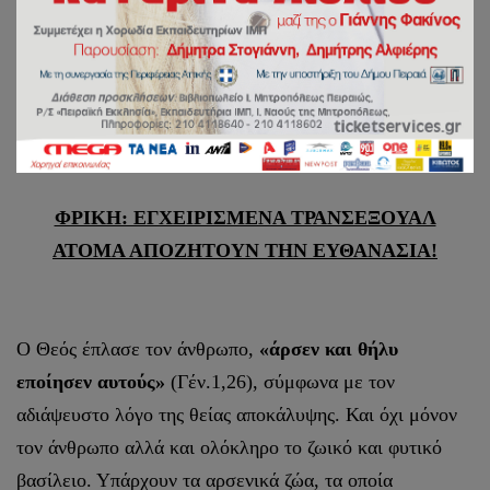
ΓΡΑΦΕΙΟ ΕΠΙ ΤΩΝ ΑΙΡΕΣΕΩΝ ΚΑΙ ΤΩΝ
ΠΑΡΑΘΡΗΣΚΕΙΩΝ
Εν Πειραιεί τη 21η Οκτωβρίου 2024
ΦΡΙΚΗ: ΕΓΧΕΙΡΙΣΜΕΝΑ ΤΡΑΝΣΕΞΟΥΑΛ
ΑΤΟΜΑ ΑΠΟΖΗΤΟΥΝ ΤΗΝ ΕΥΘΑΝΑΣΙΑ!
Ο Θεός έπλασε τον άνθρωπο,
«άρσεν και θήλυ
εποίησεν αυτούς»
(Γέν.1,26), σύμφωνα με τον
αδιάψευστο λόγο της θείας αποκάλυψης. Και όχι μόνον
τον άνθρωπο αλλά και ολόκληρο το ζωικό και φυτικό
βασίλειο. Υπάρχουν τα αρσενικά ζώα, τα οποία