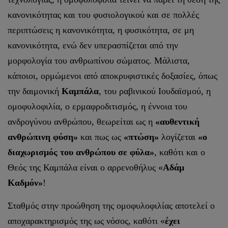
κανονικότητας και του φυσιολογικού και σε πολλές
περιπτώσεις η κανονικότητα, η φυσικότητα, σε μη
κανονικότητα, ενώ δεν υπερασπίζεται από την
μορφολογία του ανθρωπίνου σώματος. Μάλιστα,
κάποιοι, ορμώμενοι από αποκρυφιστικές δοξασίες, όπως
την δαιμονική
Καμπάλα
, του ραβινικού Ιουδαϊσμού, η
ομοφυλοφιλία, ο ερμαφροδιτισμός, η έννοια του
ανδρογύνου ανθρώπου, θεωρείται ως η
«αυθεντική
ανθρώπινη φύση»
και πως ως
«πτώση»
λογίζεται
«ο
διαχωρισμός του ανθρώπου σε φύλα»
, καθότι και ο
Θεός της Καμπάλα είναι ο αρρενοθήλυς «
Αδάμ
Καδμόν»
!
Σταθμός στην προώθηση της ομοφυλοφιλίας αποτελεί ο
αποχαρακτηρισμός της ως νόσος, καθότι «
έχει