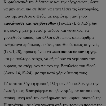
Κυριολεκτικά την διέστρεψε και την εξαχρείωσε, ώστε
να μην είναι πια σε θέση να επιτελέσει τις λειτουργίες,
που της ανέθεσε ο Θεός, με κυριότερη αυτή του
«αυξάνεσθε και πληθύνεσθε»
(Γεν.1,27), δηλαδή, δια
της ευλογημένης ένωσης ανδρός και γυναικός, να
γεννηθούν παιδιά, και άλλοι άνθρωποι, απειράριθμα
ανθρώπινα πρόσωπα, εικόνες του Θεού, όπως οι γονείς
(Γεν.1,26), προκειμένου να
«κατακυριεύσουν τη γη»
και με απώτερο στόχο, να αξιωθούν να γεμίσουν τον
ουρανό, το ατέρμονο Δείπνο της Βασιλείας του Θεού
(Λουκ.14,15-24), με την κατά χάριν θέωσή τους.
Γι’ αυτό το λόγο η φυσική έλξη των δύο φύλων για την
ένωσή τους, διαστράφηκε σε ηδονισμός, σε αυτοσκοπό,
αποκομμένη από την εκπλήρωση του κύριου σκοπού της.
Η συνέχεια μας είναι γνωστή από την τραγική πορεία της