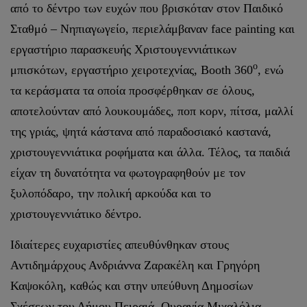
από το δέντρο των ευχών που βρισκόταν στον Παιδικό
Σταθμό – Νηπιαγωγείο, περιελάμβαναν face painting και
εργαστήριο παρασκευής Χριστουγεννιάτικων
ο
μπισκότων, εργαστήριο χειροτεχνίας, Booth 360
, ενώ
τα κεράσματα τα οποία προσφέρθηκαν σε όλους,
αποτελούνταν από λουκουμάδες, ποπ κορν, πίτσα, μαλλί
της γριάς, ψητά κάστανα από παραδοσιακό καστανά,
χριστουγεννιάτικα ροφήματα και άλλα. Τέλος, τα παιδιά
είχαν τη δυνατότητα να φωτογραφηθούν με τον
ξυλοπόδαρο, την πολική αρκούδα και το
χριστουγεννιάτικο δέντρο.
Ιδιαίτερες ευχαριστίες απευθύνθηκαν στους
Αντιδημάρχους Ανδριάννα Ζαρακέλη και Γρηγόρη
Καψοκόλη, καθώς και στην υπεύθυνη Δημοσίων
Σχέσεων του Δήμου Πειραιά, Ουρανία Μιχαλόλια.