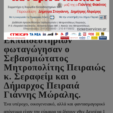
Το Χριστουγεννιάτικο
δέντρο των
Εκπαιδευτηρίων
φωταγώγησαν ο
Σεβασμιώτατος
Μητροπολίτης Πειραιώς
κ. Σεραφείμ και ο
Δήμαρχος Πειραιά
Γιάννης Μώραλης.
Ένα υπέροχο, οικογενειακό, αλλά και φαντασμαγορικό
απόγευμα είχαν την εύκαιρα να ζήσουν χθες Δευτέρα 1