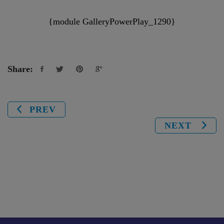
{module GalleryPowerPlay_1290}
Share:
PREV
NEXT