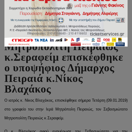
Τον Σεβασμιώτατο
Μητροπολίτη Πειραιώς
κ.Σεραφείμ επισκέφθηκε
ο υποψήφιος Δήμαρχος
Πειραιά κ.Νίκος
Βλαχάκος
Ο ιατρός κ. Νίκος Βλαχάκος, επισκέφθηκε σήμερα Τετάρτη (09.01.2019)
στο γραφείο του στην Ιερά Μητρόπολη Πειραιώς, τον Σεβασμιώτατο
Μητροπολίτη Πειραιώς κ.Σεραφείμ.
Ο κ. Βλαχάκος αφού ενημέρωσε τον Σεβασμιώτατο για την