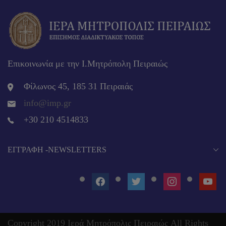
Επικοινωνία με την Ι.Μητρόπολη Πειραιώς
Φίλωνος 45, 185 31 Πειραιάς
info@imp.gr
+30 210 4514833
EΓΓΡΑΦΉ -NEWSLETTERS
FACEBOOK
TWITTER
INSTAGRAM
YOUT
Copyright 2019 Ιερά Μητρόπολις Πειραιώς All Rights