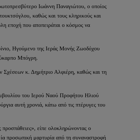
ρωτοπρεσβύτερο Ιωάννη Παναγιώτου, ο οποίος
ουκτσόγλου, καθώς και τους κληρικούς και
κολη εποχή που αποπειράται ο κόσμος να
ωίνιο, Ηγούμενο της Ιεράς Μονής Ζωοδόχου
λύκαρπο Μπόγρη.
ν Σχέσεων κ. Δημήτριο Αλφιέρη, καθώς και τη
υμβουλίου του Ιερού Ναού Προφήτου Ηλιού
ύργια αυτή χρονιά, κάτω από τις πτέρυγες του
ας προσπάθειες», είπε ολοκληρώνοντας ο
μία προσωπική μαρτυρία από τη συναναστροφή