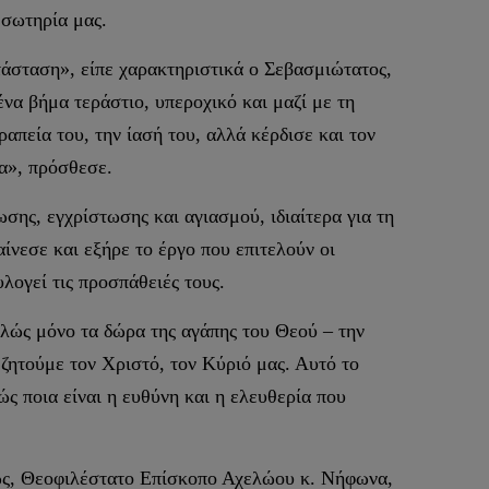
 σωτηρία μας.
τάσταση», είπε χαρακτηριστικά ο Σεβασμιώτατος,
να βήμα τεράστιο, υπεροχικό και μαζί με τη
απεία του, την ίασή του, αλλά κέρδισε και τον
τα», πρόσθεσε.
σης, εγχρίστωσης και αγιασμού, ιδιαίτερα για τη
αίνεσε και εξήρε το έργο που επιτελούν οι
λογεί τις προσπάθειές τους.
πλώς μόνο τα δώρα της αγάπης του Θεού – την
 ζητούμε τον Χριστό, τον Κύριό μας. Αυτό το
 ποια είναι η ευθύνη και η ελευθερία που
ώς, Θεοφιλέστατο Επίσκοπο Αχελώου κ. Νήφωνα,