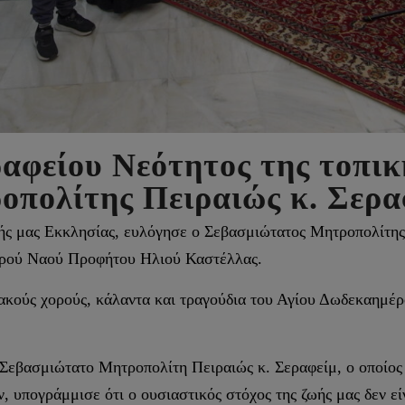
αφείου Νεότητος της τοπι
οπολίτης Πειραιώς κ. Σερα
κής μας Εκκλησίας, ευλόγησε ο Σεβασμιώτατος Μητροπολίτης
Ιερού Ναού Προφήτου Ηλιού Καστέλλας.
κούς χορούς, κάλαντα και τραγούδια του Αγίου Δωδεκαημέρ
Σεβασμιώτατο Μητροπολίτη Πειραιώς κ. Σεραφείμ, ο οποίος 
 υπογράμμισε ότι ο ουσιαστικός στόχος της ζωής μας δεν ε