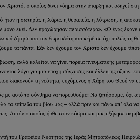
τον Χριστό, ο οποίος δίνει νόημα στην ύπαρξη και οδηγεί στη
ό ήταν η σωτηρία, η Χάρις, η θεραπεία, η λύτρωση, η αποκα
ν μόνο εκεί. Δεν προχώρησαν περισσότερο». «Ο ένας έκανε έ
δωρεά ζήτησε και τον δωρεοδότη και κέρδισε όχι απλώς τη θερ
ζουμε τα πάντα. Εάν δεν έχουμε τον Χριστό δεν έχουμε τίπο
ιβίωση, αλλά καλείται να γίνει πορεία πνευματικής μεταμόρφω
άνοντας λόγο για μια εποχή σύγχυσης και έλλειψης αξιών, επ
 που διακονούν τη νεότητα, ευχόμενος η Χάρη του Θεού να ευ
ιάς με αυτό το σύνθημα να πορευθούμε: Να ζητήσουμε, όχι α
όλα τα επίπεδα του βίου μας – αλλά πριν και πάνω απ’ όλα να
ς. Αυτόν ο οποίος ήρθε στον κόσμο και μας εξήγησε ακριβώς
υντή του Γραφείου Νεότητος της Ιεράς Μητροπόλεως Πειραι