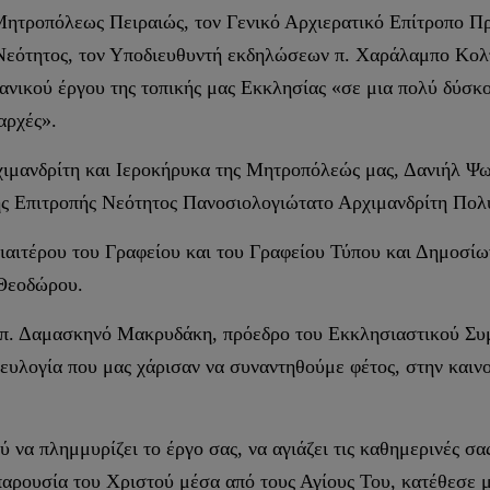
Μητροπόλεως Πειραιώς, τον Γενικό Αρχιερατικό Επίτροπο Π
Νεότητος, τον Υποδιευθυντή εκδηλώσεων π. Χαράλαμπο Κολτ
νεανικού έργου της τοπικής μας Εκκλησίας «σε μια πολύ δύσ
αρχές».
χιμανδρίτη και Ιεροκήρυκα της Μητροπόλεώς μας, Δανιήλ Ψ
κής Επιτροπής Νεότητος Πανοσιολογιώτατο Αρχιμανδρίτη Πο
διαιτέρου του Γραφείου και του Γραφείου Τύπου και Δημοσίω
Θεοδώρου.
ν π. Δαμασκηνό Μακρυδάκη, πρόεδρο του Εκκλησιαστικού Σ
ευλογία που μας χάρισαν να συναντηθούμε φέτος, στην καινο
 να πλημμυρίζει το έργο σας, να αγιάζει τις καθημερινές σ
παρουσία του Χριστού μέσα από τους Αγίους Του, κατέθεσε 