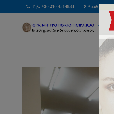
Τηλ:
+30 210 4514833
Διευθυνση:
Φ
ΔΙΟΙΚΗΣ