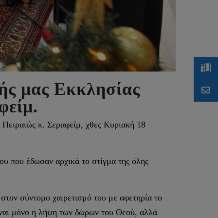
κής μας Εκκλησίας
φείμ.
 Πειραιώς κ. Σεραφείμ, χθες Κυριακή 18
ου που έδωσαν αρχικά το στίγμα της όλης
στον σύντομο χαιρετισμό του με αφετηρία το
ίναι μόνο η λήψη των δώρων του Θεού, αλλά