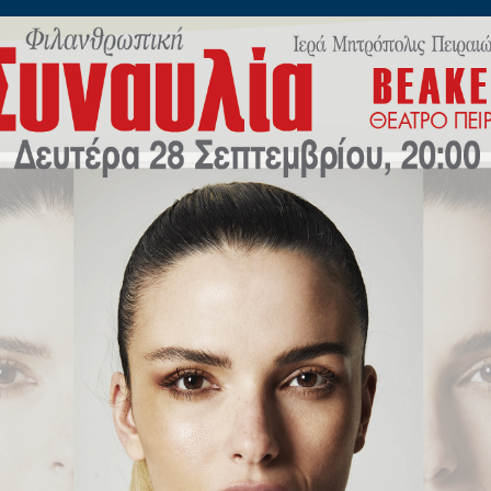
ίλωνος 45
Η
ΠΟΙΜΑΝΤΙΚΗ
ΕΚΠΑΙΔΕΥΣΗ
Μ.Μ.Ε
ΝΕΟ