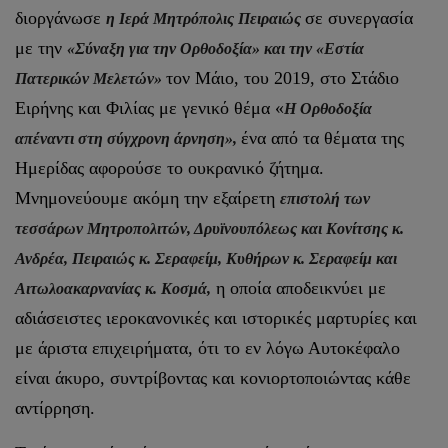
διοργάνωσε
σε συνεργασία
η Ιερά Μητρόπολις Πειραιώς
με την
«Σύναξη για την Ορθοδοξία» και την «Εστία
τον Μάιο, του 2019, στο Στάδιο
Πατερικών Μελετών»
Ειρήνης και Φιλίας με γενικό θέμα «
Η Ορθοδοξία
ένα από τα θέματα της
απέναντι στη σύγχρονη άρνηση»,
Ημερίδας αφορούσε το ουκρανικό ζήτημα.
Μνημονεύουμε ακόμη την εξαίρετη
επιστολή των
τεσσάρων Μητροπολιτών, Δρυϊνουπόλεως και Κονίτσης κ.
Ανδρέα, Πειραιώς κ. Σεραφείμ, Κυθήρων κ. Σεραφείμ και
η οποία αποδεικνύει με
Αιτωλοακαρνανίας κ. Κοσμά,
αδιάσειστες ιεροκανονικές και ιστορικές μαρτυρίες και
με άριστα επιχειρήματα, ότι το εν λόγω Αυτοκέφαλο
είναι άκυρο, συντρίβοντας και κονιορτοποιώντας κάθε
αντίρρηση.