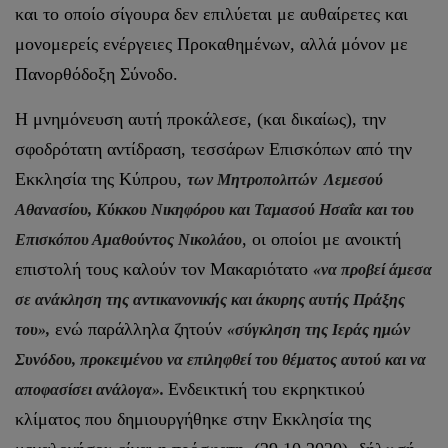
και το οποίο σίγουρα δεν επιλύεται με αυθαίρετες και
μονομερείς ενέργειες Προκαθημένων, αλλά μόνον με
Πανορθόδοξη Σύνοδο.
Η μνημόνευση αυτή προκάλεσε, (και δικαίως), την
σφοδρότατη αντίδραση, τεσσάρων Επισκόπων από την
Εκκλησία της Κύπρου,
των Μητροπολιτών Λεμεσού
Αθανασίου, Κύκκου Νικηφόρου και Ταμασού Ησαΐα και του
, οι οποίοι με ανοικτή
Επισκόπου Αμαθούντος Νικολάου
επιστολή τους καλούν τον Μακαριότατο
«να προβεί άμεσα
σε ανάκληση της αντικανονικής και άκυρης αυτής Πράξης
ενώ παράλληλα ζητούν
του»,
«σύγκληση της Ιεράς ημών
Συνόδου, προκειμένου να επιληφθεί του θέματος αυτού και να
Ενδεικτική του εκρηκτικού
αποφασίσει ανάλογα».
κλίματος που δημιουργήθηκε στην Εκκλησία της