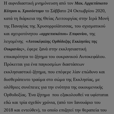
Η αιφνιδιαστική μνημόνευση από τον
Μακ. Αρχιεπίσκοπο
το Σάββατο 24 Οκτωβρίου 2020,
Κύπρου κ. Χρυσόστομο
κατά τη διάρκεια της Θείας Λειτουργίας στην Ιερά Μονή
της Παναγίας της Χρυσορροϊάτισσας, του σχισματικού
και αχειροτόνητου
, της
«αρχιεπισκόπου» Επιφανίου
λεγομένης «
Αυτοκέφαλης Ορθόδοξης Εκκλησίας της
», έφερε ξανά στην εκκλησιαστική
Ουκρανίας
επικαιρότητα το ζήτημα του ουκρανικού Αυτοκεφάλου.
Πρόκειται για ένα παγκοσμίων διαστάσεων
εκκλησιαστικό ζήτημα, που επέφερε λίαν επώδυνο και
δυσθεράπευτο τραύμα στο σώμα της Εκκλησίας, με
ολέθριες συνέπειες για την ενότητα της οικουμενικής
Ορθοδοξίας. Ένα ζήτημα που εξακολουθεί να υφίσταται
εδώ και τρία σχεδόν χρόνια, (από τον Ιανουάριο του
2018 και εντεύθεν), το οποίο επιζητεί την θεραπεία του