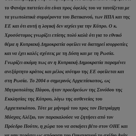
το Φανάρι πιστεύει ότι είναι προς όφελός του να ταυτίζεται με
τα γεωπολιτικά συμφέροντα του Βατικανού, των ΗΠΑ και της
ΕΕ και ότι αυτή η λογική δεν ισχύει για την Κύπρο. Ο κ.
Χρυσόστομος γνωρίζει επίσης πολύ καλά ότι για το εθνικό
θέμα η Κυπριακή Δημοκρατία οφείλει να διατηρεί ισορροπίες
και να έχει καλές σχέσεις με τη Δύση και με τη Ρωσία.
Γνωρίζει ακόμη πως αν η Κυπριακή Δημοκρατία παραμένει
ανεξάρτητο κράτος και μέλος ισότιμο της ΕΕ οφείλεται και
στη Ρωσία.
Το 2004 ο σημερινός Αρχιεπίσκοπος, ως
Μητροπολίτης Πάφου, ήταν προεδρεύων της Συνόδου της
Εκκλησίας της Κύπρου, λόγω της ασθενείας του
Αρχιεπισκόπου. Τότε με μήνυμά του προς τον Πατριάρχη
Μόσχας Αλέξιο, τον παρακαλούσε να ζητήσει από τον
Πρόεδρο Πούτιν, η χώρα του να ασκήσει βέτο στον ΟΗΕ και
να μην περάσει ως απόφαση του Οργανισμού το σχέδιο Ανάν,