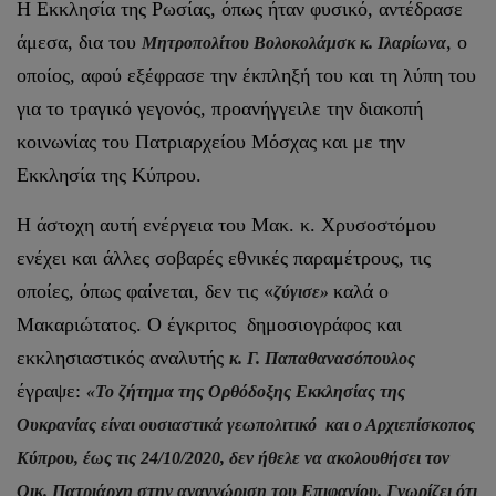
Η Εκκλησία της Ρωσίας, όπως ήταν φυσικό, αντέδρασε
άμεσα, δια του
, ο
Μητροπολίτου Βολοκολάμσκ κ. Ιλαρίωνα
οποίος, αφού εξέφρασε την έκπληξή του και τη λύπη του
για το τραγικό γεγονός, προανήγγειλε την διακοπή
κοινωνίας του Πατριαρχείου Μόσχας και με την
Εκκλησία της Κύπρου.
Η άστοχη αυτή ενέργεια του Mακ. κ. Χρυσοστόμου
ενέχει και άλλες σοβαρές εθνικές παραμέτρους, τις
οποίες, όπως φαίνεται, δεν τις «
καλά ο
ζύγισε»
Μακαριώτατος. Ο έγκριτος δημοσιογράφος και
εκκλησιαστικός αναλυτής
κ. Γ. Παπαθανασόπουλος
έγραψε:
«
Το ζήτημα της Ορθόδοξης Εκκλησίας της
Ουκρανίας είναι ουσιαστικά γεωπολιτικό και ο Αρχιεπίσκοπος
Κύπρου, έως τις 24/10/2020, δεν ήθελε να ακολουθήσει τον
Οικ. Πατριάρχη στην αναγνώριση του Επιφανίου. Γνωρίζει ότι