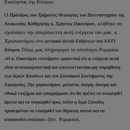
Εκκλησίας της Κύπρου.
Ο
Πρόεδρος του Τμήματος Θεολογίας του Πανεπιστημίου της
, κλήθηκε να
Λευκωσίας
Καθηγητής κ. Χρήστος Οικονόμου
σχολιάσει την απερίσκεπτη αυτή ενέργεια του μακ. κ.
Χρυσοστόμου στο
κεντρικό δελτίο Ειδήσεων του ΑΝΤ1
Όπως μας πληροφορεί το ιστολόγιο Ρομφαία
:
Κύπρου.
«Ο κ. Οικονόμου επεσήμανε εμφαντικά ότι η ενέργεια αυτή
είναι αντιεκκλησιαστική και αποτελεί κατάφωρη παραβίαση
των Ιερών Κανόνων και του Συνοδικού Συστήματος της
Εκκλησίας. Την χαρακτήρισε, μάλιστα, άκυρη, άκαιρη και
εθνικά επιζήμια και υπογράμμισε ότι θα πρέπει να ανακληθεί
άμεσα και να συγκληθεί προς τούτο η Ιερά Σύνοδος
προκειμένου να επιληφθεί του θέματος αυτού και να
(Ιστ. Ρομφαία).
αποφασίσει ανάλογα»