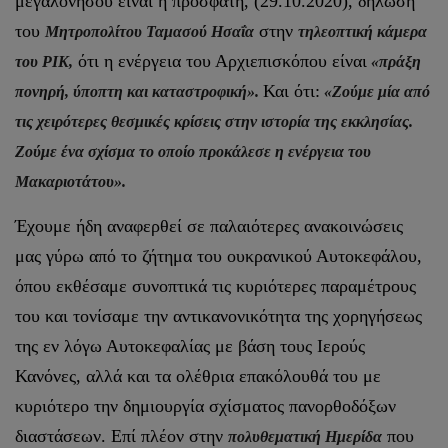
μεγαλονήσου είναι η πρόσφατη, (29.10.2020), δήλωσή
του
στην
Μητροπολίτου Ταμασού Ησαΐα
τηλεοπτική κάμερα
ότι η ενέργεια του Αρχιεπισκόπου είναι
του ΡΙΚ,
«πράξη
Και ότι:
πονηρή, ύποπτη και καταστροφική».
«Ζούμε μία από
τις χειρότερες θεσμικές κρίσεις στην ιστορία της εκκλησίας.
Ζούμε ένα σχίσμα το οποίο προκάλεσε η ενέργεια του
Μακαριοτάτου».
Έχουμε ήδη αναφερθεί σε παλαιότερες ανακοινώσεις
μας γύρω από το ζήτημα του ουκρανικού Αυτοκεφάλου,
όπου εκθέσαμε συνοπτικά τις κυριότερες παραμέτρους
του και τονίσαμε την αντικανονικότητα της χορηγήσεως
της εν λόγω Αυτοκεφαλίας με βάση τους Ιερούς
Κανόνες, αλλά και τα ολέθρια επακόλουθά του με
κυριότερο την δημιουργία σχίσματος πανορθοδόξων
διαστάσεων. Επί πλέον στην
που
πολυθεματική Ημερίδα