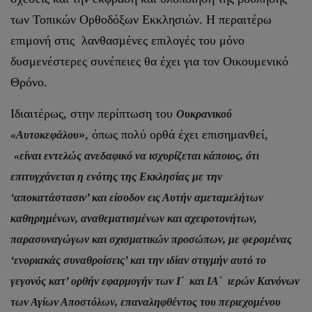
των Τοπικών Ορθοδόξων Εκκλησιών. Η περαιτέρω
επιμονή στις λανθασμένες επιλογές του μόνο
δυσμενέστερες συνέπειες θα έχει για τον Οικουμενικό
Θρόνο.
Ιδιαιτέρως, στην περίπτωση του
Ουκρανικού
», όπως πολύ ορθά έχει επισημανθεί,
«Αυτοκεφάλου
«είναι εντελώς ανεδαφικό να ισχυρίζεται κάποιος, ότι
επιτυγχάνεται η ενότης της Εκκλησίας με την
‘αποκατάστασιν’ και είσοδον εις Αυτήν αμεταμελήτων
καθηρημένων, αναθεματισμένων και αχειροτονήτων,
παρασυναγώγων και σχισματικών προσώπων, με φερομένας
‘ενοριακάς συναθροίσεις’ και την ιδίαν στιγμήν αυτό το
γεγονός κατ’ ορθήν εφαρμογήν των Ι΄ και ΙΑ΄ ιερών Κανόνων
των Αγίων Αποστόλων, επαναληφθέντος του περιεχομένου