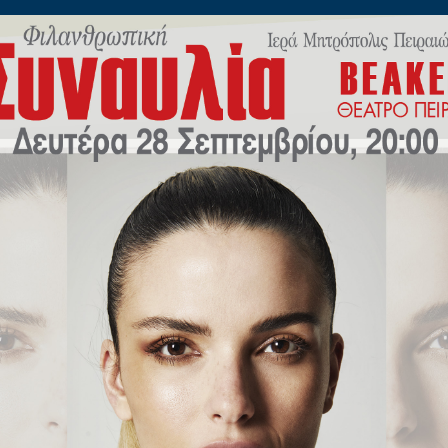
ίλωνος 45
Η
ΠΟΙΜΑΝΤΙΚΗ
ΕΚΠΑΙΔΕΥΣΗ
Μ.Μ.Ε
ΝΕΟ