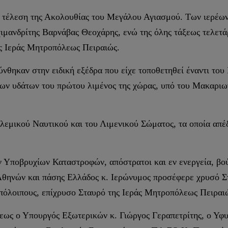
 τέλεση της Ακολουθίας του Μεγάλου Αγιασμού. Των ιερέω
μανδρίτης Βαρνάβας Θεοχάρης, ενώ της όλης τάξεως τελετ
ης Ιεράς Μητροπόλεως Πειραιώς.
ύνθηκαν στην ειδική εξέδρα που είχε τοποθετηθεί έναντι το
 των υδάτων του πρώτου λιμένος της χώρας, υπό του Μακαρι
ολεμικού Ναυτικού και του Λιμενικού Σώματος, τα οποία απέ
ποβρυχίων Καταστροφών, απόστρατοι και εν ενεργεία, βού
θηνών και πάσης Ελλάδος κ. Ιερώνυμος προσέφερε χρυσό Σ
πόλοιπους, επίχρυσο Σταυρό της Ιεράς Μητροπόλεως Πειραι
εως ο Υπουργός Εξωτερικών κ. Γιώργος Γεραπετρίτης, ο Υ