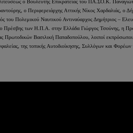
ιτεύσεως ο Βουλευτής Επικρατείας του ΠΑ.ΣΟ.Κ. Παναγιώτ
αντούρης, ο Περιφερειάρχης Αττικής Νίκος Χαρδαλιάς, ο Δ
ός του Πολεμικού Ναυτικού Αντιναύαρχος Δημήτριος – Ελευ
ο Πρέσβης των Η.Π.Α. στην Ελλάδα Γιώργος Τσούνης, η Προ
ας Πρωτοδικών Βασιλική Παπαδοπούλου, λοιποί εκπρόσωποι π
αλείας, της τοπικής Αυτοδιοίκησης, Συλλόγων και Φορέων τ