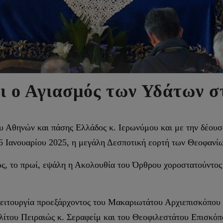
ι ο Αγιασμός των Υδάτων σ
 Αθηνών και πάσης Ελλάδος κ. Ιερωνύμου και με την δέουσ
6 Ιανουαρίου 2025, η μεγάλη Δεσποτική εορτή των Θεοφανίων
ώς, το πρωί, εψάλη η Ακολουθία του Όρθρου χοροστατούντο
 Λειτουργία προεξάρχοντος του Μακαριωτάτου Αρχιεπισκόπου
ίτου Πειραιώς κ. Σεραφείμ και του Θεοφιλεστάτου Επισκό