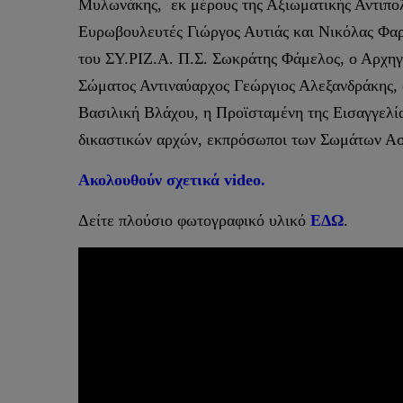
Μυλωνάκης, εκ μέρους της Αξιωματικής Αντιπολ
Ευρωβουλευτές Γιώργος Αυτιάς και Νικόλας Φαρ
του ΣΥ.ΡΙΖ.Α. Π.Σ. Σωκράτης Φάμελος, ο Αρχηγ
Σώματος Αντιναύαρχος Γεώργιος Αλεξανδράκης, 
Βασιλική Βλάχου, η Προϊσταμένη της Εισαγγελί
δικαστικών αρχών, εκπρόσωποι των Σωμάτων Ασφ
Ακολουθούν σχετικά video.
Δείτε πλούσιο φωτογραφικό υλικό
ΕΔΩ
.