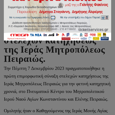
Σύναξη επιμόρφωσης
στελεχών κατηχήσεως
της Ιεράς Μητροπόλεως
Πειραιώς.
Την Πέμπτη 7 Δεκεμβρίου 2023 πραγματοποιήθηκε η
πρώτη επιμορφωτική σύναξη στελεχών κατηχήσεως της
Ιεράς Μητροπόλεως Πειραιώς για την φετινή κατηχητική
χρονιά, στο Πνευματικό Κέντρο του Μητροπολιτικού
Ιερού Ναού Αγίων Κωνσταντίνου και Ελένης Πειραιώς.
Ομιλητής ήταν ο Καθηγούμενος της Ιεράς Μονής Αγίας