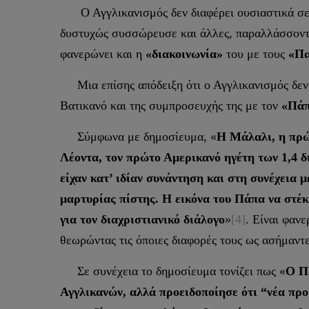
Ο Αγγλικανισμός δεν διαφέρει ουσιαστικά σ
δυστυχώς συσσώρευσε και άλλες, παραλλάσσοντας
φανερώνει και η
«διακοινωνία»
του με τους
«Πα
Μια επίσης απόδειξη ότι ο Αγγλικανισμός δεν
Βατικανό και της συμπροσευχής της με τον
«Πάπ
Σύμφωνα με δημοσίευμα, «
Η Μάλαλι, η πρώ
Λέοντα, τον πρώτο Αμερικανό ηγέτη των 1,4 δ
είχαν κατ’ ιδίαν συνάντηση και στη συνέχεια
μαρτυρίας πίστης. Η εικόνα του Πάπα να στέ
για τον διαχριστιανικό διάλογο
»
[4]
. Είναι φαν
θεωρώντας τις όποιες διαφορές τους ως ασήμαντε
Σε συνέχεια το δημοσίευμα τονίζει πως «
Ο Π
Αγγλικανών, αλλά προειδοποίησε ότι “νέα προβ