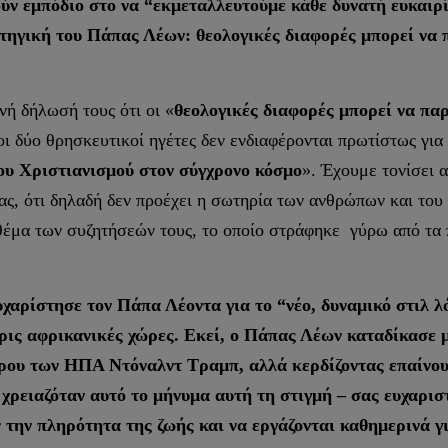
ούν εμπόδιο στο να “εκμεταλλευτούμε κάθε δυνατή ευκαιρί
ηγική του Πάπας Λέων: θεολογικές διαφορές μπορεί να π
 δήλωσή τους ότι οι «
θεολογικές διαφορές μπορεί να παρ
 οι δύο θρησκευτικοί ηγέτες δεν ενδιαφέρονται πρωτίστως για
ου Χριστιανισμού στον σύγχρονο κόσμο
». Έχουμε τονίσει 
ς, ότι δηλαδή δεν προέχει η σωτηρία των ανθρώπων και του
 θέμα των συζητήσεών τους, το οποίο στράφηκε γύρω από τα
χαρίστησε τον Πάπα Λέοντα για το “νέο, δυναμικό στιλ λ
ρις αφρικανικές χώρες. Εκεί, ο Πάπας Λέων καταδίκασε 
ρου των ΗΠΑ Ντόναλντ Τραμπ, αλλά κερδίζοντας επαίνου
χρειαζόταν αυτό το μήνυμα αυτή τη στιγμή – σας ευχαριστ
 την πληρότητα της ζωής και να εργάζονται καθημερινά γι