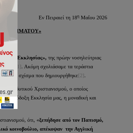
Ν
η
Εν Πειραιεί τη 18
Μαΐου 2026
ΗΣ «ΠΡΙΜΑΤΟΥ»
ανικής
«Εκκλησίας»,
της πρώην νοσηλεύτριας
ίας μας
[1]
. Ακόμη σχολιάσαμε τα τεράστια
φωμα το σχίσμα που δημιουργήθηκε
[2]
.
α του δυτικού Χριστιανισμού, ο οποίος
ον η Ορθόδοξη Εκκλησία μας, η μοναδική και
τιανισμού, ότι, «
ξεπήδησε από τον Παπισμό,
λικό κοινοβούλιο, απέκοψαν την Αγγλική