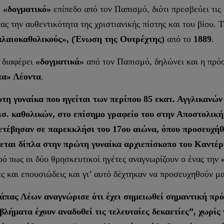
ε
«δογματικό»
επίπεδο από τον Παπισμό, διότι πρεσβεύει τις
 την αυθεντικότητα της χριστιανικής πίστης και του βίου. 
λαιοκαθολικούς», (Ένωση της Ουτρέχτης)
από το
1889
.
 διαφέρει
«δογματικά»
από τον Παπισμό, δηλώνει και η πρό
α» Λέοντα
.
τη γυναίκα που ηγείται των περίπου 85 εκατ. Αγγλικανών
ισ. καθολικών, στο επίσημο γραφείο του στην Αποστολικ
 μετέβησαν σε παρεκκλήσι του 17ου αιώνα, όπου προσευχήθ
κεται δίπλα στην πρώτη γυναίκα αρχιεπίσκοπο του Καντέ
ερό πως οι δύο θρησκευτικοί ηγέτες αναγνωρίζουν ο ένας την
ς και επουσιώδεις και γι’ αυτό δέχτηκαν να προσευχηθούν μα
άπας Λέων αναγνώρισε ότι έχει σημειωθεί σημαντική πρ
λήματα έχουν αναδυθεί τις τελευταίες δεκαετίες”, χωρίς 