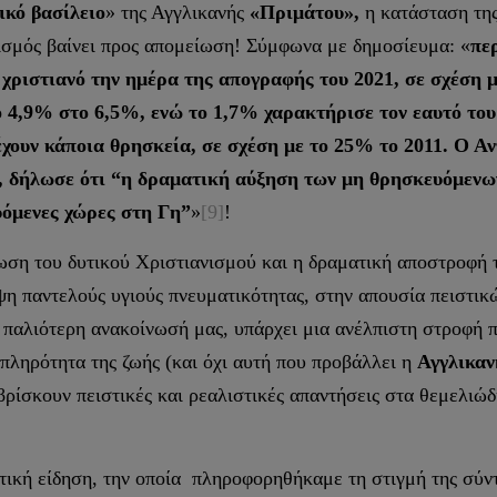
ικό βασίλειο
» της Αγγλικανής
«Πριμάτου»,
η κατάσταση τη
ανισμός βαίνει προς απομείωση! Σύμφωνα με δημοσίευμα: «
πε
 χριστιανό την ημέρα της απογραφής του 2021, σε σχέση μ
 4,9% στο 6,5%, ενώ το 1,7% χαρακτήρισε τον εαυτό του
χουν κάποια θρησκεία, σε σχέση με το 25% το 2011. Ο Α
 δήλωσε ότι “η δραματική αύξηση των μη θρησκευόμενων
υόμενες χώρες στη Γη”
»
[9]
!
 του δυτικού Χριστιανισμού και η δραματική αποστροφή τ
ψη παντελούς υγιούς πνευματικότητας, στην απουσία πειστι
 παλιότερη ανακοίνωσή μας, υπάρχει μια ανέλπιστη στροφή 
 πληρότητα της ζωής (και όχι αυτή που προβάλλει η
Αγγλικαν
βρίσκουν πειστικές και ρεαλιστικές απαντήσεις στα θεμελιώ
ή είδηση, την οποία πληροφορηθήκαμε τη στιγμή της σύνταξ