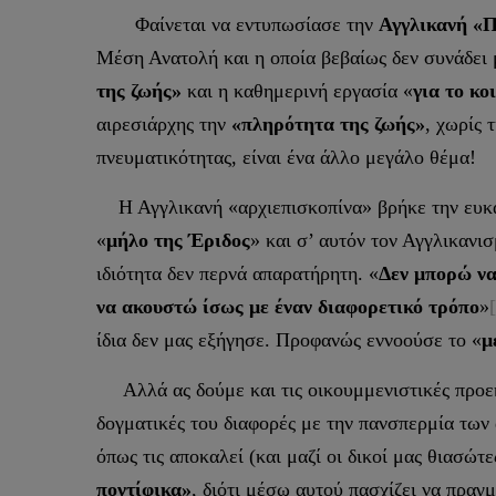
Φαίνεται να εντυπωσίασε την
Αγγλικανή «
Μέση Ανατολή και η οποία βεβαίως δεν συνάδει 
της ζωής»
και η καθημερινή εργασία «
για το κο
αιρεσιάρχης την
«πληρότητα της ζωής»
, χωρίς 
πνευματικότητας, είναι ένα άλλο μεγάλο θέμα!
Η Αγγλικανή «αρχιεπισκοπίνα» βρήκε την ευκαι
«
μήλο της Έριδος
» και σ’ αυτόν τον Αγγλικαν
ιδιότητα δεν περνά απαρατήρητη. «
Δεν μπορώ να 
να ακουστώ ίσως με έναν διαφορετικό τρόπο
»
ίδια δεν μας εξήγησε. Προφανώς εννοούσε το «
μ
Αλλά ας δούμε και τις οικουμμενιστικές προεκτ
δογματικές του διαφορές με την πανσπερμία των 
όπως τις αποκαλεί (και μαζί οι δικοί μας θιασώ
ποντίφικα»
, διότι μέσω αυτού πασχίζει να πραγ