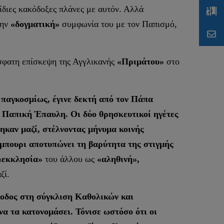
 ίδιες κακόδοξες πλάνες με αυτόν. Αλλά
Την
«δογματική»
συμφωνία του με τον Παπισμό,
σφατη επίσκεψη της Αγγλικανής
«Πριμάτου»
στο
 παγκοσμίως, έγινε δεκτή από τον Πάπα
ή Παπική Έπαυλη. Οι δύο θρησκευτικοί ηγέτες
ηκαν μαζί, στέλνοντας μήνυμα κοινής
ρμπουρι αποτυπώνει τη βαρύτητα της στιγμής
«εκκλησία»
του άλλου ως
«αληθινή»,
ζί.
όοδος στη σύγκλιση Καθολικών και
να τα κατονομάσει. Τόνισε ωστόσο ότι οι