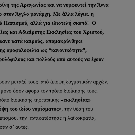
ρίνη της Αραγωνίας και να νυμφευτεί την Άννα
μο στον Άγγλο μονάρχη. Με άλλα λόγια, η
ού Παπισμού, αλλά για ιδιοτελή σκοπό! Ο
Μίας και Αδιαίρετης Εκκλησίας του Χριστού,
 έκανε κατά καιρούς, απομακρύνθηκε
της ομοφυλοφιλία ως “κανονικότητα”,
υλόφιλους και πολλούς από αυτούς να έχουν
έρουν μεταξύ τους από άποψη δογματικών αρχών,
 μόνο όσον αφορά τον τρόπο διοίκησής τους.
ρόπο διοίκησης της παπικής
«εκκλησίας»
όψη του ιδίου νομίσματος
», την θέση του
απισμού, την αντικατέστησε η λαϊκοκρατία,
σαν σ’ αυτές.