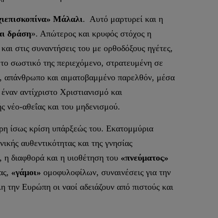
χιεπισκοπίνα» Μάλαλι
. Αυτό μαρτυρεί και η
αι δράση
». Απώτερος και κρυφός στόχος η
 και στις συναντήσεις του με ορθοδόξους ηγέτες,
το σωστικό της περιεχόμενο, στρατευμένη σε
νό, απάνθρωπο και αιματοβαμμένο παρελθόν, μέσα
 έναν αντίχριστο Χριστιανισμό και
ς νέο-αθεΐας και του μηδενισμού.
ρη ίσως κρίση υπάρξεώς του. Εκατομμύρια
ικής αυθεντικότητας και της γνησίας
 η διαφθορά και η υιοθέτηση του
«πνεύματος»
ας,
«γάμοι»
ομοφυλοφίλων, συναινέσεις για την
η την Ευρώπη οι ναοί αδειάζουν από πιστούς και