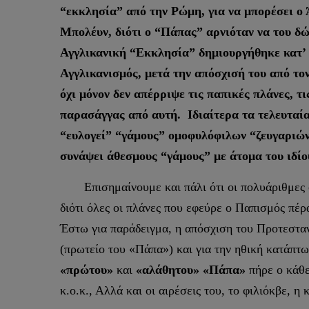
“εκκλησία” από την Ρώμη, για να μπορέσει ο 
Μπολέυν, διότι ο “Πάπας” αρνιόταν να του δώσ
Αγγλικανική “Εκκλησία” δημιουργήθηκε κατ’ ο
Αγγλικανισμός, μετά την απόσχισή του από το
όχι μόνον δεν απέρριψε τις παπικές πλάνες, τ
παρασάγγας από αυτή. Ιδιαίτερα τα τελευταία
“ευλογεί” “γάμους” ομοφυλόφιλων “ζευγαριών
συνάψει άθεσμους “γάμους” με άτομα του ιδίο
Επισημαίνουμε και πάλι ότι οι πολυάριθμες ομ
διότι όλες οι πλάνες που εφεύρε ο Παπισμός πέρ
Έστω για παράδειγμα, η απόσχιση του Προτεστα
(πρωτείο του «Πάπα») και για την ηθική κατάπτ
«πρώτου»
και
«αλάθητου» «Πάπα»
πήρε ο κάθε
κ.ο.κ., Αλλά και οι αιρέσεις του, το φιλιόκβε, η