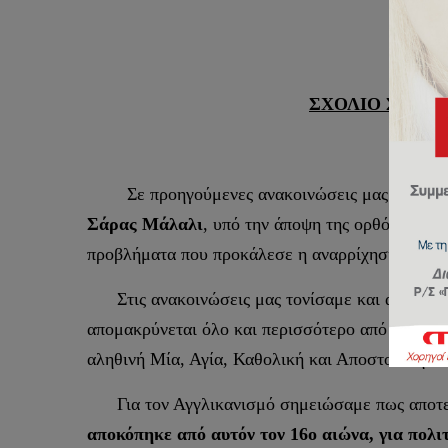
ΣΧΟΛΙΟ ΣΤΗΝ 
Σε προηγούμενες ανακοινώσεις μας είχαμε σχ
Σάρας Μάλαλι
, υπό την άποψη της ορθόδοξης ε
προβλήματα που προκάλεσε η αναρρίχησή της σ
Στις ανακοινώσεις μας τονίσαμε και αποδείξαμε
απομακρύνεται όλο και περισσότερο από την αυθ
αληθινή Μία, Αγία, Καθολική και Αποστολική Ε
Για τον Αγγλικανισμό σημειώσαμε πως αποτελεί 
αποκόπηκε από αυτόν τον 16ο αιώνα, για πολι