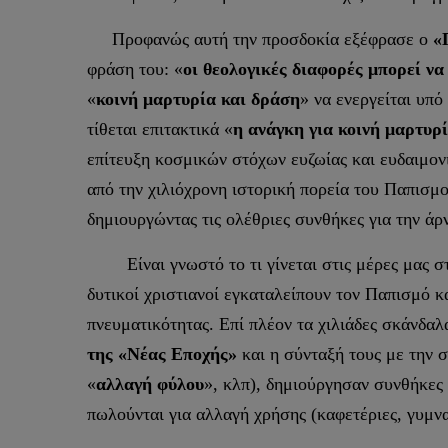
Προφανώς αυτή την προσδοκία εξέφρασε ο
«
φράση του: «
οι θεολογικές διαφορές μπορεί να
«
κοινή μαρτυρία και δράση
» να ενεργείται υπό
τίθεται επιτακτικά «
η ανάγκη για κοινή μαρτυρ
επίτευξη κοσμικών στόχων ευζωίας και ευδαιμο
από την χιλιόχρονη ιστορική πορεία του Παπισμ
δημιουργώντας τις ολέθριες συνθήκες για την άρ
Είναι γνωστό το τι γίνεται στις μέρες μας στ
δυτικοί χριστιανοί εγκαταλείπουν τον Παπισμό κ
πνευματικότητας. Επί πλέον τα χιλιάδες σκάνδα
της «Νέας Εποχής»
και η σύνταξή τους με την 
«
αλλαγή φύλου
», κλπ), δημιούργησαν συνθήκες 
πωλούνται για αλλαγή χρήσης (καφετέριες, γυμν