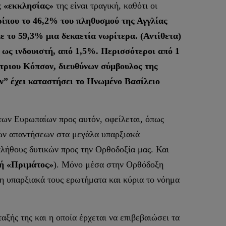
ς
«εκκλησίας»
της είναι τραγική, καθότι οι
ρίπου το 46,2% του πληθυσμού της Αγγλίας
ε το 59,3% μια δεκαετία νωρίτερα. (Αντίθετα)
 ως ινδουιστή, από 1,5%. Περισσότεροι από 1
ντριου Κόπσον, διευθύνων σύμβουλος της
” έχει καταστήσει το Ηνωμένο Βασίλειο
ων Ευρωπαίων προς αυτόν, οφείλεται, όπως
κών απαντήσεων στα μεγάλα υπαρξιακά
πλήθους δυτικών προς την Ορθοδοξία μας. Και
ή «Πριμάτος»
). Μόνο μέσα στην Ορθόδοξη
δη υπαρξιακά τους ερωτήματα και κύρια το νόημα
ής της και η οποία έρχεται να επιβεβαιώσει τα