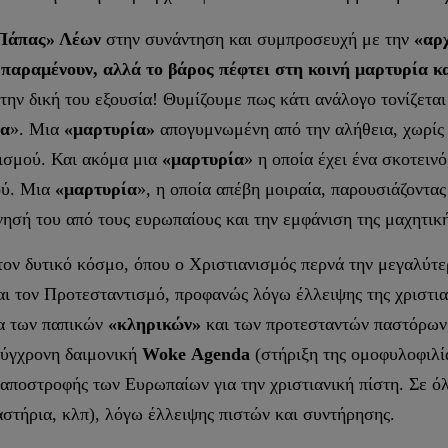
Πάπας» Λέων
στην συνάντηση και συμπροσευχή με την
«αρ
 παραμένουν, αλλά το βάρος πέφτει στη κοινή μαρτυρία κ
 την δική του εξουσία! Θυμίζουμε πως κάτι ανάλογο τονίζεται
ία
». Μια
«μαρτυρία»
απογυμνωμένη από την αλήθεια, χωρίς 
νισμού. Και ακόμα μια
«μαρτυρία
» η οποία έχει ένα σκοτει
ού. Μια
«μαρτυρία
», η οποία απέβη μοιραία, παρουσιάζοντας
νησή του από τους ευρωπαίους και την εμφάνιση της μαχητική
ον δυτικό κόσμο, όπου ο Χριστιανισμός περνά την μεγαλύτε
αι τον Προτεσταντισμό, προφανώς λόγω έλλειψης της χριστιαν
λα των παπικών
«κληρικών»
και των προτεσταντών παστόρων,
σύγχρονη δαιμονική
Woke
Agenda
(στήριξη της ομοφυλοφιλί
αποστροφής των Ευρωπαίων για την χριστιανική πίστη. Σε όλ
αστήρια, κλπ), λόγω έλλειψης πιστών και συντήρησης.