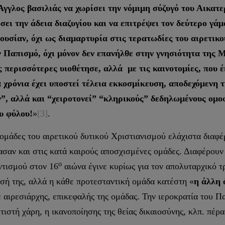
Άγγλος βασιλιάς να χωρίσει την νόμιμη σύζυγό του Αικατε
ει την άδεια διαζυγίου και να επιτρέψει τον δεύτερο γά
υσίαν, όχι ως διαμαρτυρία στις τερατωδίες του αιρετικ
ν Παπισμό, όχι μόνον δεν επανήλθε στην γνησιότητα της 
ις περισσότερες υιοθέτησε, αλλά με τις καινοτομίες, που
 χρόνια έχει υποστεί τέλεια εκκοσμίκευση, αποδεχόμενη 
”, αλλά και “χειροτονεί” “κληρικούς” δεδηλωμένους ομοφ
υ φύλου!
»
[3]
.
άδες του αιρετικού δυτικού Χριστιανισμού ελάχιστα διαφ
ασαν και στις κατά καιρούς αποσχισμένες ομάδες. Διαφέρουν
ο
ντισμού στον 16
αιώνα έγινε κυρίως για τον απολυταρχικό τ
ωσή της, αλλά η κάθε προτεσταντική ομάδα κατέστη «
η άλλη 
 αιρεσιάρχης, επικεφαλής της ομάδας. Την ιεροκρατία του Π
 κτιστή χάρη, η ικανοποίησης της θείας δικαιοσύνης, κλπ. πέρα