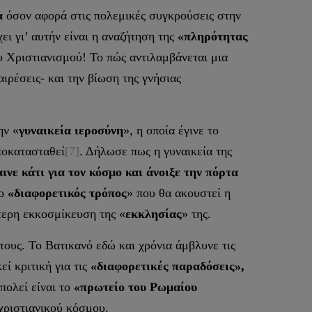
α
όσον αφορά στις πολεμικές συγκρούσεις στην
ι γι’ αυτήν είναι η αναζήτηση της
«πληρότητας
ου Χριστιανισμού! Το πώς αντιλαμβάνεται μια
αιρέσεις- και την βίωση της γνήσιας
ην «
γυναικεία ιεροσύνη
», η οποία έγινε το
ποκατασταθεί
[7]
. Δήλωσε πως η γυναικεία της
νε κάτι για τον κόσμο και άνοιξε την πόρτα
 ο
«διαφορετικός τρόπος
» που θα ακουστεί η
τερη εκκοσμίκευση της «
εκκλησίας
» της.
ους. Το Βατικανό εδώ και χρόνια άμβλυνε τις
ί κριτική για τις
«διαφορετικές παραδόσεις»,
πολεί είναι το
«πρωτείο του Ρωμαίου
χριστιανικού κόσμου.