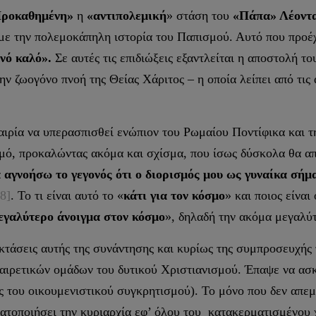
Προκαθημένη»
η
«αντιπολεμική
» στάση του
«Πάπα» Λέοντ
με την πολεμοκάπηλη ιστορία του Παπισμού. Αυτό που προέχε
ινό καλό».
Σε αυτές τις επιδιώξεις εξαντλείται η αποστολή τ
την ζωογόνο πνοή της Θείας Χάριτος – η οποία λείπει από τις 
ρία να υπερασπισθεί ενώπιον του Ρωμαίου Ποντίφικα και τ
ισμό, προκαλώντας ακόμα και σχίσμα, που ίσως δύσκολα θα α
αγνοήσω το γεγονός ότι ο διορισμός μου ως γυναίκα σήμαι
[8]
. Το τι είναι αυτό το «
κάτι για τον κόσμο
» και ποιος είναι
εγαλύτερο άνοιγμα στον κόσμο
», δηλαδή την ακόμα μεγαλύ
άσεις αυτής της συνάντησης και κυρίως της συμπροσευχής τ
αιρετικών ομάδων του δυτικού Χριστιανισμού. Έπαψε να ασκε
τες του οικουμενιστικού συγκρητισμού). Το μόνο που δεν απεμ
ματοποιήσει την κυριαρχία εφ’ όλου του κατακερματισμένου 