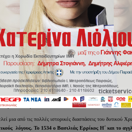
ΓΡΑΦΕΙΟ ΕΠΙ ΤΩΝ ΑΙΡΕΣΕΩΝ ΚΑΙ ΠΑΡΑΘΡΗΣΚΕΙΩ
ΣΥΜΠΡΟΣΕΥΧΗ ΤΟΥ «ΠΑΠΑ» ΚΑΙ ΤΗΣ ΑΓΓΛΙΚΑΝ
ολιάσει τον διορισμό γυναίκας ως
«Πριμάτου»
της Αγγλικ
κκλησιολογίας και της δισχιλιόχρονης παράδοσης της Εκκλησ
τον
«αρχιεπισκοπικό θρόνο»
του
Κατέρμπουρι
, με αποκορύ
 την κατάπτωση του αιρετικού Αγγλικανισμού και γενικότερ
εντικότητά του, και τον οποίο ενσαρκώνει και διασώζει μόν
κκλησία του Χριστού.
μια από τις πολλές ιστορικές διασπάσεις του δυτικού Χρισ
τικούς λόγους. Το 1534 ο Βασιλιάς Ερρίκος Η΄ και το αγγ