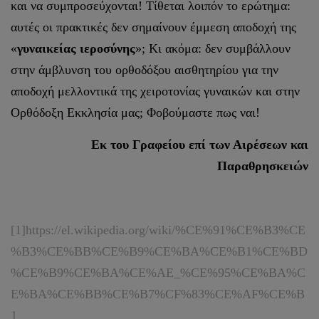
και να συμπροσεύχονται! Τίθεται λοιπόν το ερώτημα:
αυτές οι πρακτικές δεν σημαίνουν έμμεση αποδοχή της
«
γυναικείας ιεροσύνης
»; Κι ακόμα: δεν συμβάλλουν
στην άμβλυνση του ορθοδόξου αισθητηρίου για την
αποδοχή μελλοντικά της χειροτονίας γυναικών και στην
Ορθόδοξη Εκκλησία μας; Φοβούμαστε πως ναι!
Εκ του Γραφείου επί των Αιρέσεων και
Παραθρησκειών
[1]
https://el.wikipedia.org/wiki/%CE%91%CE%B3%CE
%B3%CE%BB%CE%B9%CE%BA%CE%B1%CE%BD
%CE%B9%CE%BA%CE%AE_%CE%95%CE%BA%C
E%BA%CE%BB%CE%B7%CF%83%CE%AF%CE%B
1