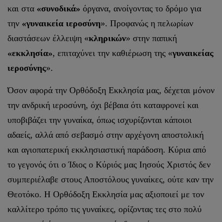
και στα
«συνοδικά»
όργανα, ανοίγοντας το δρόμο για
την
«γυναικεία ιεροσύνη
». Προφανώς η πελωρίων
διαστάσεων έλλειψη «
κληρικών
» στην παπική
«εκκλησία»
, επιταχύνει την καθιέρωση της «
γυναικείας
ιεροσύνης
».
Όσον αφορά την Ορθόδοξη Εκκλησία μας, δέχεται μόνον
την ανδρική ιεροσύνη, όχι βέβαια ότι καταφρονεί και
υποβιβάζει την γυναίκα, όπως ισχυρίζονται κάποιοι
αδαείς, αλλά από σεβασμό στην αρχέγονη αποστολική
και αγιοπατερική εκκλησιαστική παράδοση. Κύρια από
το γεγονός ότι ο Ίδιος ο Κύριός μας Ιησούς Χριστός δεν
συμπεριέλαβε στους Αποστόλους γυναίκες, ούτε καν την
Θεοτόκο. Η Ορθόδοξη Εκκλησία μας αξιοποιεί με τον
καλλίτερο τρόπο τις γυναίκες, ορίζοντας τες στο πολύ