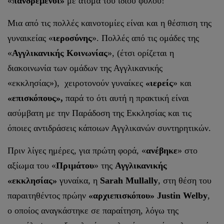
«
πανδρεμένοι»
με άτομα του ιδίου φύλου!
Μια από τις πολλές καινοτομίες είναι και η θέσπιση της
γυναικείας «
ιεροσύνης
». Πολλές από τις ομάδες της
«
Αγγλικανικής Κοινωνίας
», (έτσι ορίζεται η
διακοινωνία των ομάδων της Αγγλικανικής
«εκκλησίας»), χειροτονούν γυναίκες
«ιερείς
» και
«επισκόπους»,
παρά το ότι αυτή η πρακτική είναι
ασύμβατη με την Παράδοση της Εκκλησίας και τις
όποιες αντιδράσεις κάποιων Αγγλικανών συντηρητικών.
Πριν λίγες ημέρες, για πρώτη φορά, «
ανέβηκε
» στο
αξίωμα του «
Πριμάτου
» της
Αγγλικανικής
«εκκλησίας»
γυναίκα, η
Sarah Mullally
, στη θέση του
παραιτηθέντος πρώην
«αρχιεπισκόπου» Justin Welby
,
ο οποίος αναγκάστηκε σε παραίτηση, λόγω της