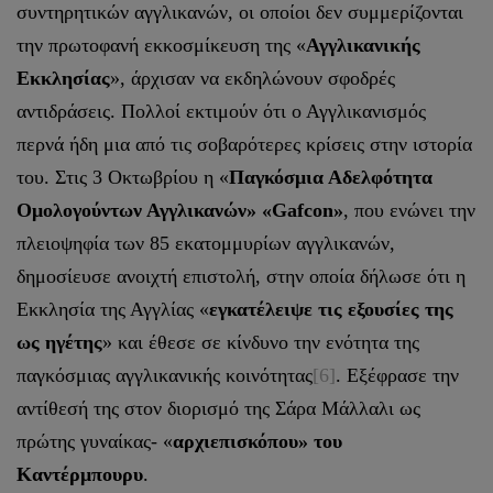
συντηρητικών αγγλικανών, οι οποίοι δεν συμμερίζονται
την πρωτοφανή εκκοσμίκευση της «
Αγγλικανικής
Εκκλησίας
», άρχισαν να εκδηλώνουν σφοδρές
αντιδράσεις. Πολλοί εκτιμούν ότι ο Αγγλικανισμός
περνά ήδη μια από τις σοβαρότερες κρίσεις στην ιστορία
του. Στις 3 Οκτωβρίου η «
Παγκόσμια Αδελφότητα
Ομολογούντων Αγγλικανών» «Gafcon»
, που ενώνει την
πλειοψηφία των 85 εκατομμυρίων αγγλικανών,
δημοσίευσε ανοιχτή επιστολή, στην οποία δήλωσε ότι η
Εκκλησία της Αγγλίας «
εγκατέλειψε τις εξουσίες της
ως ηγέτης
» και έθεσε σε κίνδυνο την ενότητα της
παγκόσμιας αγγλικανικής κοινότητας
[6]
. Εξέφρασε την
αντίθεσή της στον διορισμό της Σάρα Μάλλαλι ως
πρώτης γυναίκας- «
αρχιεπισκόπου» του
Καντέρμπουρυ
.