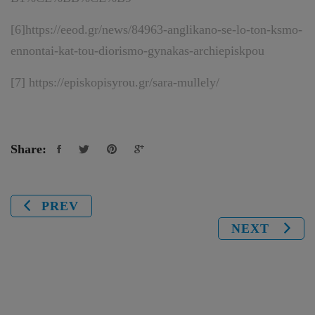
[6]
https://eeod.gr/news/84963-anglikano-se-lo-ton-ksmo-
ennontai-kat-tou-diorismo-gynakas-archiepiskpou
[7]
https://episkopisyrou.gr/sara-mullely/
Share:
PREV
NEXT