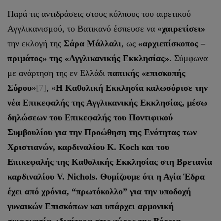
Παρά τις αντιδράσεις στους κόλπους του αιρετικού
Αγγλικανισμού, το Βατικανό έσπευσε να «
χαιρετίσει»
την εκλογή της
Σάρα Μάλλαλι
, ως
«αρχιεπίσκοπος –
πριμάτος» της «Αγγλικανικής Εκκλησίας»
. Σύμφωνα
με ανάρτηση της εν Ελλάδι
παπικής «επισκοπής
Σύρου
»
[7]
, «
Η Καθολική Εκκλησία καλωσόρισε την
νέα Επικεφαλής της Αγγλικανικής Εκκλησίας, μέσω
δηλώσεων του Επικεφαλής του Ποντιφικού
Συμβουλίου για την Προώθηση της Ενότητας των
Χριστιανών, καρδιναλίου K. Koch και του
Επικεφαλής της Καθολικής Εκκλησίας στη Βρετανία
καρδιναλίου V. Nichols. Θυμίζουμε ότι η Αγία Έδρα
έχει από χρόνια, “πρωτόκολλο” για την υποδοχή
γυναικών Επισκόπων και υπάρχει αρμονική