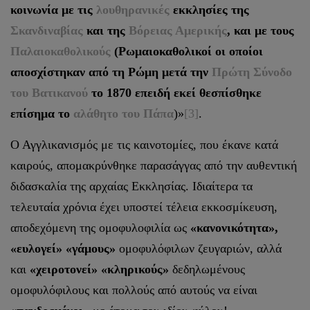
κοινωνία με τις
λουθηρανικές
εκκλησίες της
Σκανδιναβίας
και της
Βόρειας Αμερικής
, και με τους
Παλαιοκαθολικούς
(Ρωμαιοκαθολικοί οι οποίοι
αποσχίστηκαν από τη Ρώμη μετά την
Πρώτη Σύνοδο
του Βατικανού
το 1870 επειδή εκεί θεσπίσθηκε
επίσημα το
αλάθητο του Πάπα
)»
[3]
.
Ο Αγγλικανισμός με τις καινοτομίες, που έκανε κατά
καιρούς, απομακρύνθηκε παρασάγγας από την αυθεντική
διδασκαλία της αρχαίας Εκκλησίας. Ιδιαίτερα τα
τελευταία χρόνια έχει υποστεί τέλεια εκκοσμίκευση,
αποδεχόμενη της ομοφυλοφιλία ως
«κανονικότητα»,
«ευλογεί» «γάμους»
ομοφυλόφιλων ζευγαριών, αλλά
και
«χειροτονεί» «κληρικούς»
δεδηλωμένους
ομοφυλόφιλους και πολλούς από αυτούς να είναι