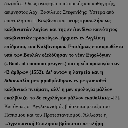
δοξασίες. Όπως αναφέρει ο ιστορικός και καθηγητής,
αείμνηστος Αρχ. Βασίλειος Στεφανίδης: Ύστερα από
επιστολή του Ι. Καλβίνου και «
της προσκλήσεως
καλβινιστών λογίων και της εν Λονδίνω κοινότητος
καλβινιστών προσφύγων, ήρχισεν εν Αγγλία η
επίδρασις του Καλβινισμού. Επισήμως επικυρωθέντα
υπό των Βουλών εξεδόθησαν το νέον Ευχολόγιον
(«Book of common prayer») και η νέα ομολογία των
42 άρθρων (1552). Δι’ αυτών η λατρεία και η
διδασκαλία μετερρυθμίσθησαν εν μετριοπαθεί
καλβινικώ πνεύματι, αλλ’ η μεν ομολογία μάλλον
εκαλβίνιζε, το δε ευχολόγιον μάλλον εκαθολίκιζε»
[2]
.
Και όντως ο Αγγλικανισμός βρίσκεται μεταξύ του
Παπισμού και του Προτεσταντισμού. Άλλωστε η
«
Αγγλικανική Εκκλησία βρίσκεται σε πλήρη