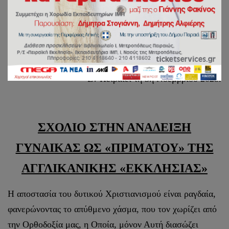
ΙΕΡΑ ΜΗΤΡΟΠΟΛΙΣ ΠΕΙΡΑΙΩΣ
ΓΡΑΦΕΙΟ ΕΠΙ ΤΩΝ ΑΙΡΕΣΕΩΝ ΚΑΙ ΤΩΝ
ΠΑΡΑΘΡΗΣΚΕΙΩΝ
Εν Πειραιεί τη 3η Νοεμβρίου 2025.
ΣΧΟΛΙΟ ΣΤΗΝ ΑΝΑΔΕΙΞΗ
ΓΥΝΑΙΚΑΣ ΩΣ «ΠΡΙΜΑΤΟΥ» ΤΗΣ
ΑΓΓΛΙΚΑΝΙΚΗΣ «ΕΚΚΛΗΣΙΑΣ»
Η αποστασία του δυτικού Χριστιανισμού είναι ραγδαία,
φανερώνοντας το απύθμενο χάσμα, που τον χωρίζει από
την Ορθοδοξία μας, η Οποία, μόνον Αυτή διασώζει