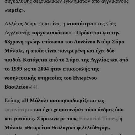
συγκάλυψης σεξουαλικών εγκλημάτων από αγγλικανούς
«ιερείς
».
Αλλά ας δούμε ποια είναι η
«ταυτότητα
» της νέας
Αγγλικανής «
αρχιεπισκόπου
». «
Πρόκειται για την
63χρονη πρώην επίσκοπο του Λονδίνου Ντέιμ Σάρα
Μάλαλι, η οποία είναι παντρεμένη και έχει δύο
παιδιά. Κατάγεται από το Σάρει της Αγγλίας και από
το 1999 ως το 2004 ήταν επικεφαλής της
νοσηλευτικής υπηρεσίας του Ηνωμένου
Βασιλείου
»
[4]
.
Επίσης «
Η Μάλαλι αυτοπροσδιορίζεται ως
φεμινίστρια
και έχει χειροτονήσει τόσο άνδρες όσο
και γυναίκες. Σύμφωνα με τους
Financial Times
, η
Μάλαλι «θεωρείται θεολογικά φιλελεύθερη».