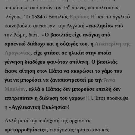
ο
αποκόπηκε από αυτόν τον 16
αιώνα, για πολιτικούς
λόγους. Το
1534
ο Βασιλιάς
Ερρίκος Η΄
και το αγγλικό
κοινοβούλιο απέκοψαν την Αγγλική
«εκκλησία»
από
την Ρώμη, διότι «
Ο βασιλιάς είχε ανάγκη από
αρσενικό διάδοχο και η σύζυγός του, η
Αικατερίνη της
Αραγωνίας
, είχε φτάσει σε ηλικία στην οποία
γέννηση διαδόχου φαινόταν απίθανη. Ο βασιλιάς
έκανε αίτηση στον Πάπα να ακυρώσει το γάμο του
για να μπορέσει να ξαναπαντρευτεί με την
Άννα
Μπολέυν
, αλλά ο Πάπας δεν μπορούσε επειδή δεν
επιτρεπόταν η διάλυση του γάμου
»
[1]
. Έτσι προέκυψε
η «
Αγγλικανική Εκκλησία
»!
Αλλά μετά την απόσχισή της άρχισε τις
«
μεταρρυθμίσεις
», εισάγοντας προτεσταντικές