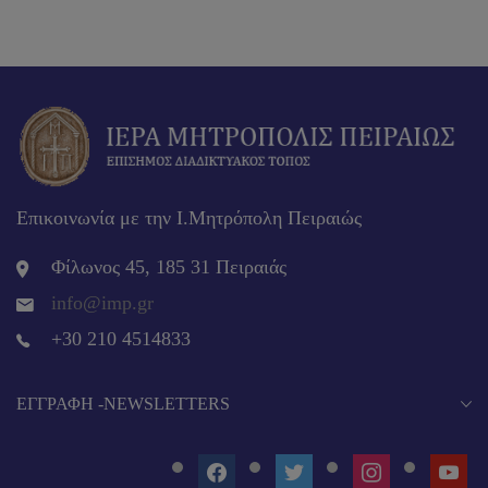
Επικοινωνία με την Ι.Μητρόπολη Πειραιώς
Φίλωνος 45, 185 31 Πειραιάς
info@imp.gr
+30 210 4514833
EΓΓΡΑΦΉ -NEWSLETTERS
FACEBOOK
TWITTER
INSTAGRAM
YOUT