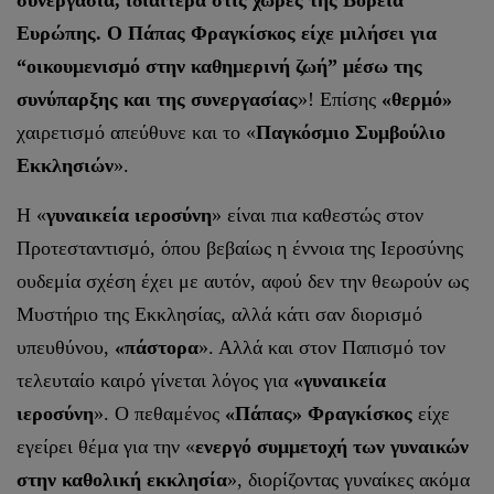
συνεργασία, ιδιαίτερα στις χώρες της Βόρεια
Ευρώπης. Ο Πάπας Φραγκίσκος είχε μιλήσει για
“οικουμενισμό στην καθημερινή ζωή” μέσω της
συνύπαρξης και της συνεργασίας
»! Επίσης
«θερμό»
χαιρετισμό απεύθυνε και το «
Παγκόσμιο Συμβούλιο
Εκκλησιών
».
Η «
γυναικεία ιεροσύνη
» είναι πια καθεστώς στον
Προτεσταντισμό, όπου βεβαίως η έννοια της Ιεροσύνης
ουδεμία σχέση έχει με αυτόν, αφού δεν την θεωρούν ως
Μυστήριο της Εκκλησίας, αλλά κάτι σαν διορισμό
υπευθύνου,
«πάστορα
». Αλλά και στον Παπισμό τον
τελευταίο καιρό γίνεται λόγος για
«γυναικεία
ιεροσύνη
». Ο πεθαμένος
«Πάπας» Φραγκίσκος
είχε
εγείρει θέμα για την «
ενεργό συμμετοχή των γυναικών
στην καθολική εκκλησία
», διορίζοντας γυναίκες ακόμα