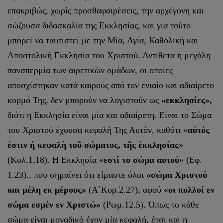
επακριβώς, χωρίς προσθαφαιρέσεις, την αρχέγονη και
σώζουσα διδασκαλία της Εκκλησίας, και για τούτο
μπορεί να ταυτιστεί με την Μία, Αγία, Καθολική και
Αποστολική Εκκλησία του Χριστού. Αντίθετα η μεγάλη
πανσπερμία των αιρετικών ομάδων, οι οποίες
αποσχίστηκαν κατά καιρούς από τον ενιαίο και αδιαίρετο
κορμό Της, δεν μπορούν να λογιστούν ως
«εκκλησίες»,
διότι η Εκκλησία είναι μία και αδιαίρετη. Είναι το Σώμα
του Χριστού έχουσα κεφαλή Της Αυτόν, καθότι «
αὐτός
ἐστιν ἡ κεφαλὴ τοῦ σώματος, τῆς ἐκκλησίας
»
(Κολ.1,18). Η Εκκλησία «
εστί το σώμα αυτού
» (Εφ.
1.23)., που σημαίνει ότι είμαστε όλοι
«σώμα Χριστού
και μέλη εκ μέρους»
(Α΄Κορ.2.27), αφού «
οι πολλοί εν
σώμα εσμέν εν Χριστώ»
(Ρωμ.12.5). Όπως το κάθε
σώμα είναι μοναδικό έχον μία κεφαλή, έτσι και η