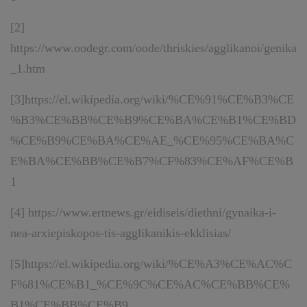
[2]
https://www.oodegr.com/oode/thriskies/agglikanoi/genika
_1.htm
[3]
https://el.wikipedia.org/wiki/%CE%91%CE%B3%CE
%B3%CE%BB%CE%B9%CE%BA%CE%B1%CE%BD
%CE%B9%CE%BA%CE%AE_%CE%95%CE%BA%C
E%BA%CE%BB%CE%B7%CF%83%CE%AF%CE%B
1
[4]
https://www.ertnews.gr/eidiseis/diethni/gynaika-i-
nea-arxiepiskopos-tis-agglikanikis-ekklisias/
[5]
https://el.wikipedia.org/wiki/%CE%A3%CE%AC%C
F%81%CE%B1_%CE%9C%CE%AC%CE%BB%CE%
B1%CE%BB%CE%B9