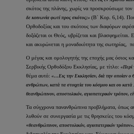
σκότος της πλάνης, χωρίς να προσκρούσωμε τον
(Β΄ Κορ. 6,14). Πο
δε κοινωνία φωτί προς σκότος;»
Ορθοδοξίας και του σκότους των διαφόρων αιρέσ
δοξάζεται οι Θεός, υβρίζεται και βλασφημείται. 
και ακυρώνεται η μοναδικότητα της σωτηρίας, 
Ο μέγας και ομολογητής της εποχής μας όσιος κ
Σερβικής Ορθοδόξου Εκκλησίας, με τίτλο:
«Περί
θέμα αυτό:
«…Εις την Εκκλησίαν, διά την οποίαν ο 
ανθρώπων, κατά τα στοιχεία του κόσμου και ου κατ
θεανθρώπινον, αποστολικόν, αγιοπατερικόν τρόπον, ε
Τα σύγχρονα πανανθρώπινα προβλήματα, όπως αυ
λυθούν σε συνεργασία με τις θρησκείες του κόσμ
«
θεανθρώπινον, αποστολικόν, αγιοπατερικόν τρόπον»