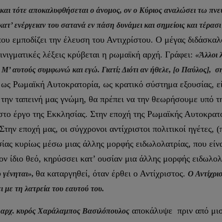
· και τότε αποκαλυφθήσεται ο άνομος, ον ο Κύριος αναλώσει τω πν
κατ’ ενέργειαν του σατανά εν πάση δυνάμει και σημείοις και τέρασ
 που εμποδίζει την έλευση του Αντιχρίστου. Ο μέγας διδάσκα
αινιγματικές λέξεις κρύβεται η ρωμαϊκή αρχή. Γράφει:
«Άλλοι 
. Μ’ αυτούς συμφωνώ και εγώ. Γιατί; Διότι αν ήθελε, [ο Παύλος], σ
ως Ρωμαϊκή Αυτοκρατορία, ως κρατικό σύστημα εξουσίας, εί
την ταπεινή μας γνώμη, θα πρέπει να την θεωρήσουμε υπό τη
 στο έργο της Εκκλησίας. Στην εποχή της Ρωμαϊκής Αυτοκρατ
την εποχή μας, οι σύγχρονοι αντίχριστοι πολιτικοί ηγέτες, (
σίας κυρίως μέσω μιας άλλης μορφής ειδωλολατρίας, που εί
ον ίδιο θεό, κηρύσσει κατ’ ουσίαν μια άλλης μορφής ειδωλο
θα καταργηθεί, όταν έρθει ο Αντίχριστος.
 γένηται»,
Ο Αντίχρισ
ι με τη λατρεία του εαυτού του.
αποκάλυψε πριν από μισό
 αρχ. κυρός Χαράλαμπος Βασιλόπουλος