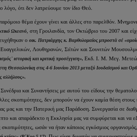
ο λόγο, ότι δεν λατρεύουμε τον ίδιο Θεό.
 παρόμοιο θέμα έχουν γίνει και άλλες στο παρελθόν. Μνημο
, στη Γροιλανδία, τον Οκτώβριο του 2007 και εί
κτικό Ωκεανό
σευχήθηκαν ο
οικ.
Πατριάρχης κ. Βαρθολομαίος μπροστά σέ «ομοί
, Ευαγγελικών, Λουθηρανών, Σιϊτών και Σουνιτών Μουσουλμά
Εκδ. Ι. Μ. Μεγ. Μετεώ
ισμός˙ ιστορική και κριτική προσέγγιση»,
στη Θεσσαλονίκη στις 4-6 Ιουνίου 2013 μεταξύ Ιουδαϊσμού και Ορ
ς αλλήλους».
Συνέδρια και Συναντήσεις με αυτού του είδους την θεματολο
λλες σκοπιμότητες, δεν μπορούν να έχουν καμία θέση στους 
σίας μας και την Πατερική μας Παράδοση. Συνεργασία σε δια
ρεπτο και απαράδεκτο η Εκκλησία μας να συμφύρεται και να ε
υς σκοπιμότητες, ωσάν να ήταν κάποιος εγκόσμιος οργανισμός,
Πως είναι δυνατόν να συνεργαστούμε με
ή κτίσις» (Β΄Κορ.5,17).