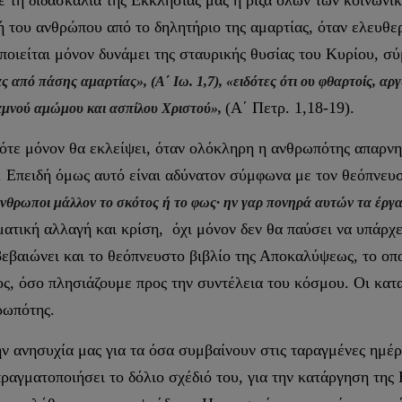
 τη διδασκαλία της Εκκλησίας μας η ρίζα όλων των κοινωνικώ
ή του ανθρώπου από το δηλητήριο της αμαρτίας, όταν ελευθερ
οιείται μόνον δυνάμει της σταυρικής θυσίας του Κυρίου, 
ς από πάσης αμαρτίας», (Α΄ Ιω. 1,7), «ειδότες ότι ου φθαρτοίς, α
(Α΄ Πετρ. 1,18-19).
αμνού αμώμου και ασπίλου Χριστού»,
τότε μόνον θα εκλείψει, όταν ολόκληρη η ανθρωπότης απαρνη
. Επειδή όμως αυτό είναι αδύνατον σύμφωνα με τον θεόπνευ
 άνθρωποι μάλλον το σκότος ή το φως· ην γαρ πονηρά αυτών τα έργ
ματική αλλαγή και κρίση, όχι μόνον δεν θα παύσει να υπάρχε
εβαιώνει και το θεόπνευστο βιβλίο της Αποκαλύψεως, το οπο
ς, όσο πλησιάζουμε προς την συντέλεια του κόσμου. Οι κατα
θρωπότης.
ν ανησυχία μας για τα όσα συμβαίνουν στις ταραγμένες ημέ
 πραγματοποιήσει το δόλιο σχέδιό του, για την κατάργηση της