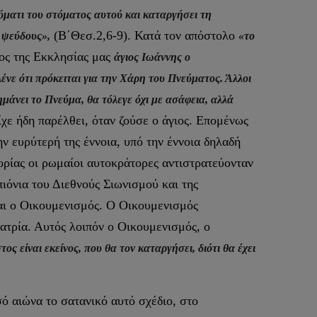
εύματι του στόματος αυτού και καταργήσει τη
(Β΄Θεσ.2,6-9). Κατά τον απόστολο
ι ψεύδους»,
«το
λος της Εκκλησίας μας
άγιος Ιωάννης ο
λένε ότι πρόκειται για την Χάρη του Πνεύματος. Άλλοι
ημάνει το Πνεύμα, θα τόλεγε όχι με ασάφεια, αλλά
χε ήδη παρέλθει, όταν ζούσε ο άγιος. Επομένως
ν ευρύτερή της έννοια, υπό την έννοια δηλαδή
ορίας οι ρωμαίοι αυτοκράτορες αντιστρατεύονταν
πιόνια του Διεθνούς Σιωνισμού και της
ναι ο Οικουμενισμός. Ο Οικουμενισμός
λατρία. Αυτός λοιπόν ο Οικουμενισμός, ο
τος είναι εκείνος, που θα τον καταργήσει, διότι θα έχει
 αιώνα το σατανικό αυτό σχέδιο, στο