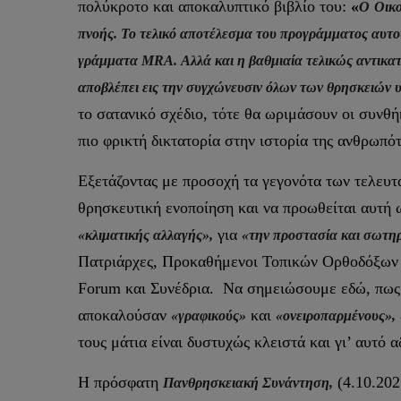
πολύκροτο και αποκαλυπτικό βιβλίο του:
«
Ο
Οικο
πνοής. Το τελικό αποτέλεσμα του προγράμματος αυτού
γράμματα
MRA
. Αλλά και η βαθμιαία τελικώς αντικ
αποβλέπει εις την συγχώνευσιν όλων των θρησκειών υ
το σατανικό σχέδιο, τότε θα ωριμάσουν οι συνθή
πιο φρικτή δικτατορία στην ιστορία της ανθρωπό
Εξετάζοντας με προσοχή τα γεγονότα των τελευτα
θρησκευτική ενοποίηση και να προωθείται αυτή 
για
«κλιματικής αλλαγής»,
«την προστασία και σωτηρ
Πατριάρχες, Προκαθήμενοι Τοπικών Ορθοδόξων Ε
Forum και Συνέδρια. Να σημειώσουμε εδώ, πως 
αποκαλούσαν
και
«γραφικούς»
«ονειροπαρμένους»,
τους μάτια είναι δυστυχώς κλειστά και γι’ αυτό 
Η πρόσφατη
(4.10.202
Πανθρησκειακή Συνάντηση,