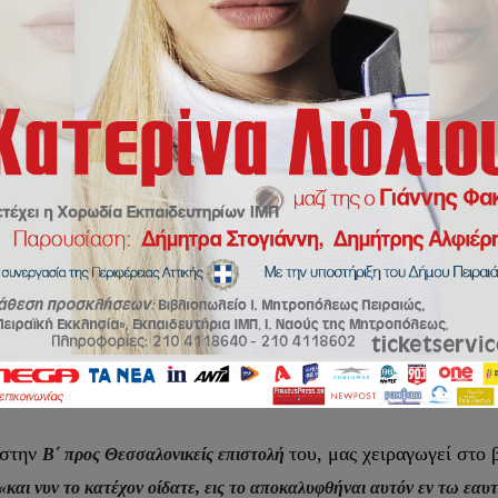
ΧΟΛΙΟ ΣΕ ΝΕΑ ΠΡΟΚΛΗΤΙΚΗ ΔΙΑΘΡΗΣΚΕΙΑΚΗ ΣΥΝΑΝΤΗ
μενο στην αποστατημένη και πνευματικά αποπροσανατολισμέν
ως νοητή αράχνη με τον δαιμονικό του ιστό και οδηγεί την 
προρρήσεις της Ιεράς Αποκαλύψεως και των αγίων και θεοφό
ουμε αυτό που τόνιζε συνεχώς ο μακαριστός μεγάλος χαρισμ
διότι αυτός θα σ
ίναι ο τελευταίος πρόδρομος του Αντιχρίστου»,
 στην
του, μας χειραγωγεί στο
Β΄ προς Θεσσαλονικείς επιστολή
«και νυν το κατέχον οίδατε, εις το αποκαλυφθήναι αυτόν εν τω εαυ