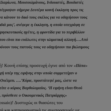
 Ιλαρίωνα, Μουσουλμάνους, Ινδουιστές, Βουδιστές
πέγραψαν σήμερα Δευτέρα κοινή έκκληση προς τις
α κάνουν το δικό τους σκέλος για να οδηγήσουν τους
διά μας’, ανέφερε η έκκληση, η οποία υπεγράφη σε
ησκευτικούς ηγέτες, η φροντίδα για το περιβάλλον
ες που είναι πιο ευάλωτες στην κλιματική αλλαγή….Από
ρύνουν τους πιστούς τους να οδηγήσουν πιο βιώσιμους
ή! Κοινή επίσης προσευχή έγινε από τον
«Πάπα»
ή υπέρ της ειρήνης στην οποία συμμετείχαν ο
 Ουέλμπι. ….’Κύριε, προστάτεψέ μας, ώστε να
είπε ο κύριος Βαρθολομαίος. ‘Η ειρήνη είναι Θεού
’, πρόσθεσε ο Οικουμενικός Πατριάρχης»
lossaio)! Δυστυχώς οι θιασώτες του
τά και κατηγορηματικά τις συμπροσευχές με