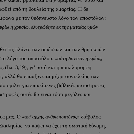
ν κακών βρίσκεται στην αμαρτία, γι’ αυτό και
ωθεί από τη δουλεία της αμαρτίας. Η δε
σύμφωνα με τον θεόπνευστο λόγο των αποστόλων:
ργυρίω η χρυσίω, ελυτρώθητε εκ της ματαίας υμών
θεί τις πλάνες των αιρέσεων και των θρησκειών
στο λόγο του αποστόλου:
«αύτη δε εστιν η κρίσις,
(Ιω. 3,19), γι’ αυτό και η ποικιλόμορφη
α»,
ι, αλλά θα επαυξάνεται μέχρι συντελείας των
ίο ομιλεί για επικείμενες βιβλικές καταστροφές
στροφές αυτές θα είναι τόσο μεγάλες και
ρες μας. Ο
διάβολος
«απ’ αρχής ανθρωποκτόνος»
 Εκκλησίας, να πάψει να έχει τη σωστική δύναμη,