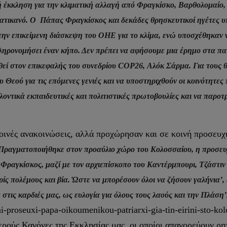
 έκκληση για την κλιματική αλλαγή από Φραγκίσκο, Βαρθολομαίο,
τικανό. Ο Πάπας Φραγκίσκος και δεκάδες θρησκευτικοί ηγέτες υ
την επικείμενη διάσκεψη του ΟΗΕ για το κλίμα, ενώ υποσχέθηκαν ν
ληρονομήσει έναν κήπο. Δεν πρέπει να αφήσουμε μια έρημο στα παι
ί στον επικεφαλής του συνεδρίου COP26, Αλόκ Σάρμα. Για τους θρ
ου Θεού για τις επόμενες γενιές και να υποστηριχθούν οι κοινότητ
οντικά εκπαιδευτικές και πολιτιστικές πρωτοβουλίες και να παροτ
 κοινές ανακοινώσεις, αλλά προχώρησαν και σε κοινή προσευχ
Πραγματοποιήθηκε στον προαύλιο χώρο του Κολοσσαίου, η προσευχ
Φραγκίσκος, μαζί με τον αρχιεπίσκοπο του Καντέρμπουρι, Τζάστιν
ρίς πολέμους και βία. Ώστε να μπορέσουν όλοι να ζήσουν γαλήνια’, 
στις καρδιές μας, ως ευλογία για όλους τους λαούς και την Πλάση
i-proseuxi-papa-oikoumenikou-patriarxi-gia-tin-eirini-sto-ko
ρούς Κανόνες της Εκκλησίας μας, οι οποίοι απαγορεύουν ρη