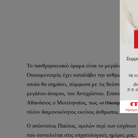
Σ
Το πανθρησκειακό όραμα είναι το μεγάλο ζητού
Οικουμενισμός έχει καταλάβει την ανθρωπότητα 
οποία θα σημάνει, σύμφωνα με τις θεόπνευστες 
μεγάλου άνομου, του Αντιχρίστου. Επαναλαμβάν
Αθανάσιος ο Μυτιληναίος, πως
«ο Οικουμενισμός ε
πλέον δαιμονοκίνητος εκείνος άνθρωπος.
Ο απόστολος Παύλος, ομιλών περί των εσχάτων
που συντελείται στις εσχατολογικές ημέρες μας: