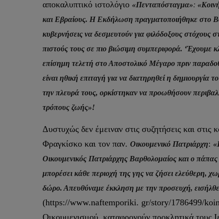
αποκαλυπτικό ιστολόγιο
«Πενταπόσταγμα»
:
«Κοινή
και Εβραίους. Η Εκδήλωση πραγματοποιήθηκε στο Βα
κυβερνήσεις να δεσμευτούν για φιλόδοξους στόχους σ
πιστούς τους σε πιο βιώσιμη συμπεριφορά. ‘Έχουμε κ
επίσημη τελετή στο Αποστολικό Μέγαρο πριν παραδοθε
είναι ηθική επιταγή για να διατηρηθεί η δημιουργία τ
την πλευρά τους, ορκίστηκαν να προωθήσουν περιβαλλ
τρόπους ζωής»!
Δυστυχώς δεν έμειναν στις συζητήσεις και στις
Φραγκίσκο και τον παν.
:
Οικουμενικό Πατριάρχη
«
Οικουμενικός Πατριάρχης Βαρθολομαίος και ο πάπας 
μπορέσει κάθε περιοχή της γης να ζήσει ελεύθερη, χω
δώρο. Απευθύναμε έκκληση με την προσευχή, εισήλθε 
(https://www.naftemporiki. gr/story/1786499/koin
Οικουμενισμού, καταφρονούν προκλητικά τους Ιε