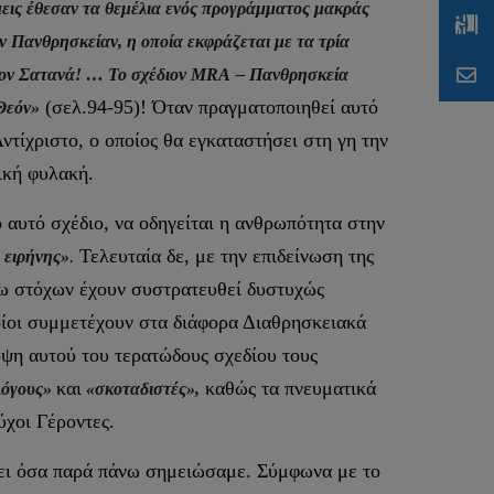
μεις έθεσαν τα θεμέλια ενός προγράμματος μακράς
ν Πανθρησκείαν, η οποία εκφράζεται με τα τρία
τον Σατανά! … Το σχέδιον
MRA
– Πανθρησκεία
(σελ.94-95)! Όταν πραγματοποιηθεί αυτό
 Θεόν»
ντίχριστο, ο οποίος θα εγκαταστήσει στη γη την
ική φυλακή.
 αυτό σχέδιο, να οδηγείται η ανθρωπότητα στην
Τελευταία δε, με την επιδείνωση της
 ειρήνης»
.
νω στόχων έχουν συστρατευθεί δυστυχώς
οίοι συμμετέχουν στα διάφορα Διαθρησκειακά
ψη αυτού του τερατώδους σχεδίου τους
και
καθώς τα πνευματικά
όγους»
«σκοταδιστές»,
χοι Γέροντες.
σει όσα παρά πάνω σημειώσαμε. Σύμφωνα με το