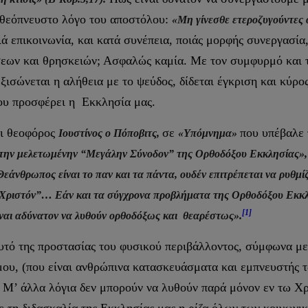
 θεόπνευστο λόγο του αποστόλου:
«Μη γίνεσθε ετεροζυγούντες α
ιά επικοινωνία, και κατά συνέπεια, ποιάς μορφής συνεργασία
εων και θρησκειών; Ασφαλώς καμία. Με τον συμφυρμό και τη
Εξισώνεται η αλήθεια με το ψεύδος, δίδεται έγκριση και κύρο
που προσφέρει η Εκκλησία μας.
αι θεοφόρος
σε
που υπέβαλε 
Ιουστίνος ο Πόποβιτς,
«Υπόμνημα»
 την μελετωμένην “Μεγάλην Σύνοδον” της Ορθοδόξου Εκκλησίας»
Θεάνθρωπος είναι το παν και τα πάντα, ουδέν επιτρέπεται να ρυθμ
ά Χριστόν”… Εάν και τα σύγχρονα προβλήματα της Ορθοδόξου Εκκλ
[1]
ίναι αδύνατον να λυθούν ορθοδόξως και θεαρέστως».
τό της προστασίας του φυσικού περιβάλλοντος, σύμφωνα με 
ου, (που είναι ανθρώπινα κατασκευάσματα και εμπνευστής τω
Μ’ άλλα λόγια δεν μπορούν να λυθούν παρά μόνον εν τω Χρ
.