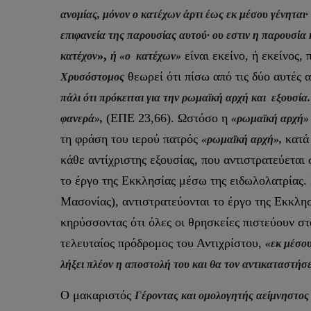
ανομίας, μόνον ο κατέχων άρτι έως εκ μέσου γένηται
επιφανεία της παρουσίας αυτού· ου εστιν η παρουσία 
»,
είναι εκείνο, ή εκείνος,
κατέχον
ή «ο
κατέχων»
θεωρεί ότι πίσω από τις δύο αυτές 
Χρυσόστομος
πάλι ότι πρόκειται για την ρωμαϊκή αρχή και εξουσία
(ΕΠΕ 23,66). Ωστόσο η
φανερά»,
«ρωμαϊκή αρχή»
τη φράση του ιερού πατρός
κατά 
«ρωμαϊκή αρχή»,
κάθε αντίχριστης εξουσίας, που αντιστρατεύεται
το έργο της Εκκλησίας μέσω της ειδωλολατρίας. Σ
Μασονίας), αντιστρατεύονται το έργο της Εκκλη
κηρύσσοντας ότι όλες οι θρησκείες πιστεύουν στ
τελευταίος πρόδρομος του Αντιχρίστου,
«εκ μέσου
λήξει πλέον η αποστολή του και θα τον αντικαταστήσε
Ο μακαριστός
Γέροντας και ομολογητής αείμνηστος