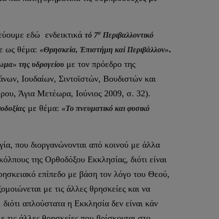
ο
νεύουμε εδώ ενδεικτικά
τό 7
Περιβαλλοντικό
χε ως θέμα:
.
«Θρησκεία, Ἐπιστήμη καί Περιβάλλον»
με τον πρόεδρο της
ωμα» της υδρογείου
νων, Ιουδαίων, Σιντοϊστών, Βουδιστών και
ρου, Άγια Μετέωρα, Ιούνιος 2009, σ. 32).
με θέμα:
θοδοξίας
«Το πνευματικό και φυσικό
γία, που διοργανώνονται από κοινού με άλλα
κόλπους της Ορθοδόξου Εκκλησίας, διότι είναι
θρησκειακό επίπεδο με βάση τον λόγο του Θεού,
ξομοιώνεται με τις άλλες θρησκείες και να
 διότι απλούστατα η Εκκλησία δεν είναι κάν
 τις άλλες θρησκείες που βρίσκονται στο