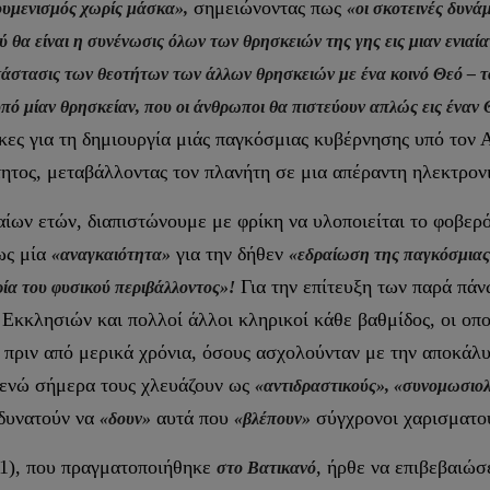
σημειώνοντας πως
υμενισμός χωρίς μάσκα»,
«οι σκοτεινές δυνά
 θα είναι η συνένωσις όλων των θρησκειών της γης εις μιαν ενιαία
ατάστασις των θεοτήτων των άλλων θρησκειών με ένα κοινό Θεό – 
πό μίαν θρησκείαν, που οι άνθρωποι θα πιστεύουν απλώς εις έναν
κες για τη δημιουργία μιάς παγκόσμιας κυβέρνησης υπό τον Α
τητος, μεταβάλλοντας τον πλανήτη σε μια απέραντη ηλεκτρον
ίων ετών, διαπιστώνουμε με φρίκη να υλοποιείται το φοβερό
ως μία
για την δήθεν
«αναγκαιότητα»
«εδραίωση της παγκόσμιας
Για την επίτευξη των παρά πά
ία του φυσικού περιβάλλοντος»!
κκλησιών και πολλοί άλλοι κληρικοί κάθε βαθμίδος, οι οπ
πριν από μερικά χρόνια, όσους ασχολούνταν με την αποκάλυ
ενώ σήμερα τους χλευάζουν ως
«αντιδραστικούς»,
«συνομωσιολ
αδυνατούν να
αυτά που
σύγχρονοι χαρισματού
«δουν»
«βλέπουν»
1), που πραγματοποιήθηκε
, ήρθε να επιβεβαιώ
στο Βατικανό