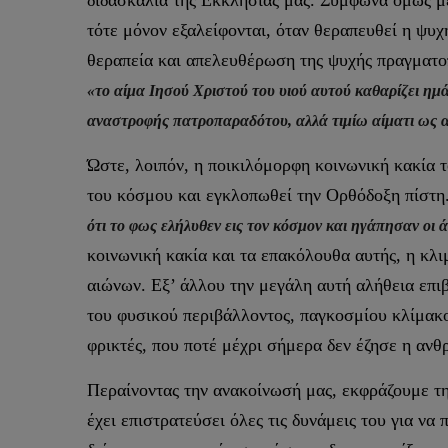
διδασκαλία της Εκκλησίας μας. Σύμφωνα όμως με
τότε μόνον εξαλείφονται, όταν θεραπευθεί η ψυχ
θεραπεία και απελευθέρωση της ψυχής πραγματοπ
«το αίμα Ιησού Χριστού του υιού αυτού καθαρίζει ημά
αναστροφής πατροπαραδότου, αλλά τιμίω αίματι ως 
Ώστε, λοιπόν, η ποικιλόμορφη κοινωνική κακία 
του κόσμου και εγκλοπωθεί την Ορθόδοξη πίστη
ότι το φως ελήλυθεν εις τον κόσμον και ηγάπησαν οι
κοινωνική κακία και τα επακόλουθα αυτής, η κλι
αιώνων. Εξ’ άλλου την μεγάλη αυτή αλήθεια επιβ
του φυσικού περιβάλλοντος, παγκοσμίου κλίμακο
φρικτές, που ποτέ μέχρι σήμερα δεν έζησε η αν
Περαίνοντας την ανακοίνωσή μας, εκφράζουμε τη
έχει επιστρατεύσει όλες τις δυνάμεις του για να