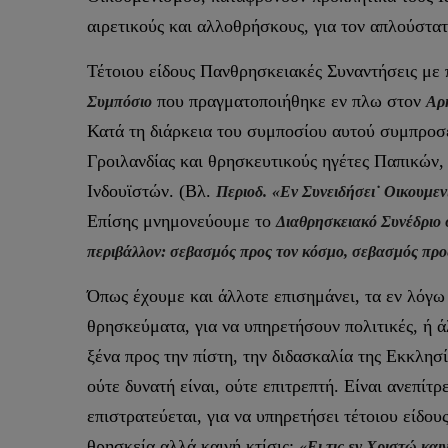
αιρετικούς και αλλοθρήσκους, για τον απλούστατ
Τέτοιου είδους Πανθρησκειακές Συναντήσεις με
που πραγματοποιήθηκε εν πλω στον
Συμπόσιο
Αρ
Κατά τη διάρκεια του συμποσίου αυτού συμπρο
Γροιλανδίας και θρησκευτικούς ηγέτες Παπικών
Ινδουϊστών. (Βλ.
Περιοδ.
«Εν Συνειδήσει˙ Οικουμεν
Επίσης μνημονεύουμε το
Διαθρησκειακό Συνέδριο 
περιβάλλον: σεβασμός προς τον κόσμο, σεβασμός προ
Όπως έχουμε και άλλοτε επισημάνει, τα εν λόγω 
θρησκεύματα, για να υπηρετήσουν πολιτικές, ή ά
ξένα προς την πίστη, την διδασκαλία της Εκκλη
ούτε δυνατή είναι, ούτε επιτρεπτή. Είναι ανεπίτ
επιστρατεύεται, για να υπηρετήσει τέτοιου είδο
θρησκεία αλλά καινή κτίσις:
«Ει τις εν Χριστώ καιν