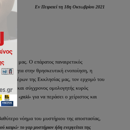
Εν Πειραιεί τη 18η Οκτωβρίου 2021
ΣΗ
η εποχή μας. Ο επάρατος παναιρετικός
ανθρωπότητα στην θρησκευτική ενοποίηση, η
ρων Πατέρων της Εκκλησίας μας, τον ερχομό του
ατούχος και σύγχρονος ομολογητής κυρός
τρώσει το
για να περάσει ο χείριστος και
«χαλί»
 βαθύτερο νόημα του μυστήριου της αποστασίας,
τού καιρώ· το γαρ μυστήριον ήδη ενεργείται της