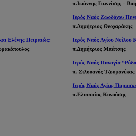
π.Ιωάννης Γιαννίσης – Βοη
Ιερός Ναός Ζωοδόχου Πηγ
π.Δημήτριος Θεοχαράκης
και Ελένης Πειραιώς:
Ιερός Ναός Αγίου Νείλου 
υρακόπουλος
π.Δημήτριος Μπάτσης
Ιερός Ναός Παναγία “Ρόδο
π. Σιλουανός Τζουμανέκας
Ιερός Ναός Αγίας Παρασκ
π.Ελισσαίος Κυνούσης