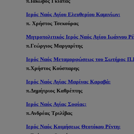
π.Ιάκωβος Γκιάτας
Ιερός Ναός Αγίου Ελευθερίου Καμινίων:
π. Χρήστος Τσεκούρας
Μητροπολιτικός Ιερός Ναός Αγίου Ιωάννου Ρέ
π.Γεώργιος Μαργαρίτης
Ιερός Ναός Μεταμορφώσεως του Σωτήρος Π.
π.Χρήστος Κούσπαρης
Ιερός Ναός Αγίας Μαρίνας Καραβά:
π.Δημήτριος Καθρέπτης
Ιερός Ναός Αγίας Σοφίας:
π.Ανδρέας Τριλίβας
Ιερός Ναός Κοιμήσεως Θεοτόκου Ρέντη: