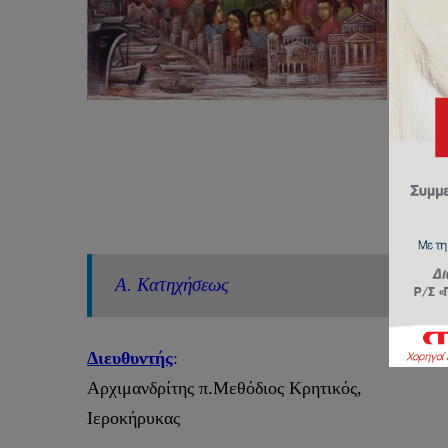
Α. Κατηχήσεως
Διευθυντής
:
Αρχιμανδρίτης π.Μεθόδιος Κρητικός,
Ιεροκήρυκας