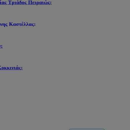
ίας Τριάδος Πειραιώς:
ίνης Καστέλλας:
:
οκκινιάς: