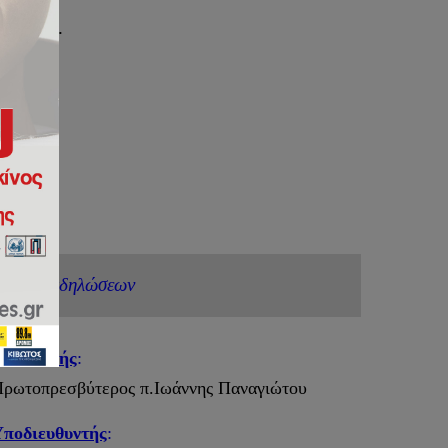
οδώρου.
Γ. Εκδηλώσεων
ιευθυντής
:
ρωτοπρεσβύτερος π.Ιωάννης Παναγιώτου
ποδιευθυντής
: