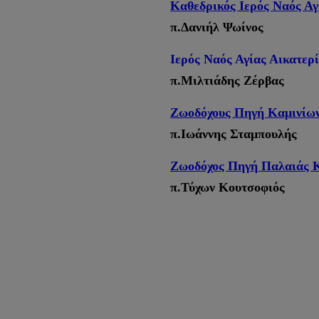
Καθεδρικός Ιερός Ναός Αγ
π.Δανιήλ Ψωίνος
Ιερός Ναός Αγίας Αικατερ
π.Μιλτιάδης Ζέρβας
Ζωοδόχους Πηγή Καμινίων
π.Ιωάννης Σταμπουλής
Ζωοδόχος Πηγή Παλαιάς Κ
π.Τύχων Κουτσοφιός