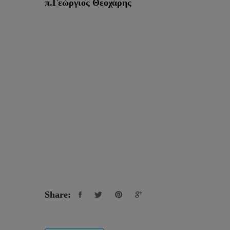
π.Γεώργιος Θεοχάρης
Share: