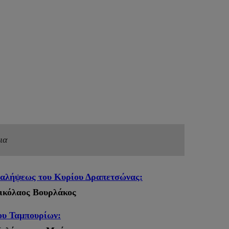
ια
ναλήψεως του Κυρίου Δραπετσώνας:
Νικόλαος Βουρλάκος
ου Ταμπουρίων: