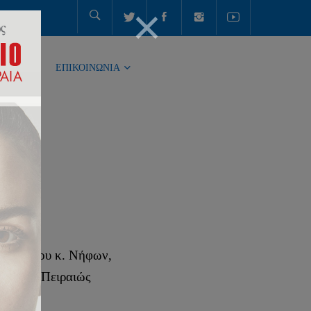
ΤΗΤΑ
ΕΠΙΚΟΙΝΩΝΙΑ
 Αχελώου κ. Νήφων,
πόλεως Πειραιώς