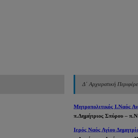
Δ΄ Αρχιερατική Περιφέρε
Μητροπολιτικός Ι.Ναός Α
π.Δημήτριος Σπύρου – π.
Ιερός Ναός Αγίου Δημητρί