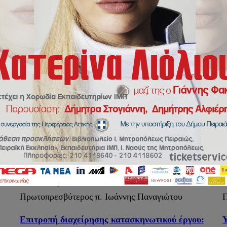
Ασπασία Αθανασάκη – Θε
Τομείς:
Β. Κατασκηνώσεων
Διευθυντής
:
Δ
Πρωτοπρεσβύτερος π. Ιωάννης Παναγιώτου
Π
Επιτροπή διαχείρησης κατασκηνωτικού έργου:
Υ