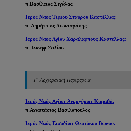
π.Βασίλειος Σιγάλας
Ιερός Ναός Τιμίου Σταυρού Καστέλλας:
π. Δημήτριος Λεονταράκης
Ιερός Ναός Αγίου Χαραλάμπους Καστέλλας:
π. Ιωσήφ Σαλίου
Γ΄ Αρχιερατική Περιφέρεια
Ιερός Ναός Αγίων Αναργύρων Καραβά:
π.Αναστάσιος Βασιλόπουλος
Ιερός Ναός Εισοδίων Θεοτόκου Βώκου: