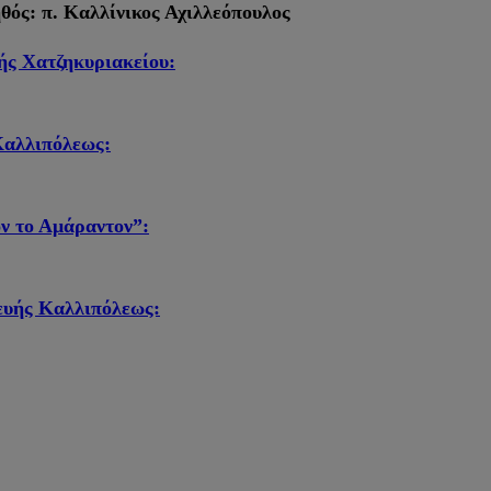
θός: π. Καλλίνικος Αχιλλεόπουλος
ής Χατζηκυριακείου:
Καλλιπόλεως:
ν το Αμάραντον”:
ευής Καλλιπόλεως: