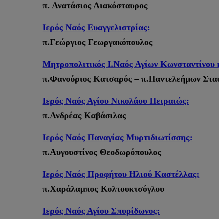
π. Ανατάσιος Λιακόσταυρος
Ιερός Ναός Ευαγγελιστρίας:
π.Γεώργιος Γεωργακόπουλος
Μητροπολιτικός Ι.Ναός Αγίων Κωνσταντίνου 
π.Φανούριος Κατσαρός – π.Παντελεήμων Στα
Ιερός Ναός Αγίου Νικολάου Πειραιώς:
π.Ανδρέας Καβάσιλας
Ιερός Ναός Παναγίας Μυρτιδιωτίσσης:
π.Αυγουστίνος Θεοδωρόπουλος
Ιερός Ναός Προφήτου Ηλιού Καστέλλας:
π.Χαράλαμπος Κολτουκτσόγλου
Ιερός Ναός Αγίου Σπυρίδωνος: