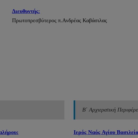
Διευθυντής
:
Πρωτοπρεσβύτερος π.Ανδρέας Καβάσιλας
Β΄ Αρχιερατική Περιφέρε
αλήρου:
Ιερός Ναός Αγίου Βασιλείο