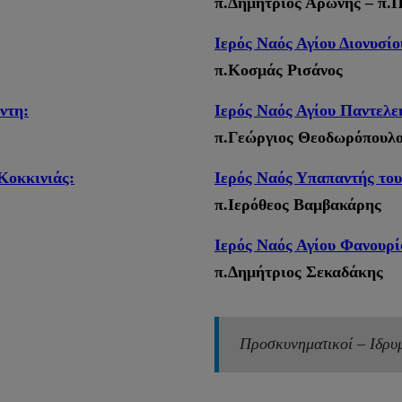
π.Δημήτριος Αρώνης – π.
Ιερός Ναός Αγίου Διονυσίο
π.Κοσμάς Ρισάνος
ντη:
Ιερός Ναός Αγίου Παντελ
π.Γεώργιος Θεοδωρόπουλ
Κοκκινιάς:
Ιερός Ναός Υπαπαντής του
π.Ιερόθεος Βαμβακάρης
Ιερός Ναός Αγίου Φανουρ
π.Δημήτριος Σεκαδάκης
Προσκυνηματικοί – Ιδρυ