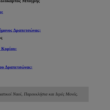
Πολύκαρπος Μπόγρης
υ:
εήμονος Δραπετσώνας:
ος
 Κυρίου:
ίου Δραπετσώνας:
ματικοί Ναοί, Παρεκκλήσια και Ιερές Μονές.