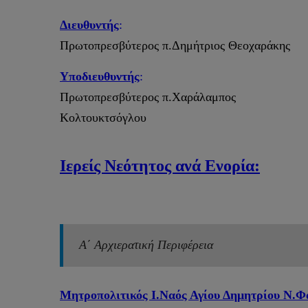
Διευθυντής
:
Πρωτοπρεσβύτερος π.Δημήτριος Θεοχαράκης
Υποδιευθυντής
:
Πρωτοπρεσβύτερος π.Χαράλαμπος
Κολτουκτσόγλου
Ιερείς Νεότητος ανά Ενορία:
Α΄ Αρχιερατική Περιφέρεια
Μητροπολιτικός Ι.Ναός Αγίου Δημητρίου Ν.Φ