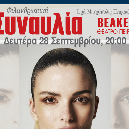
ίλωνος 45
Η
ΠΟΙΜΑΝΤΙΚΗ
ΕΚΠΑΙΔΕΥΣΗ
Μ.Μ.Ε
ΝΕΟ
ΟΥ ΝΕΟΤΗΤΟΣ
Διευθυντής:
Θεοφιλέστατος Επίσκοπος
Πρωτοσύγκελλος Ι.Μητρο
Γραμματέας: