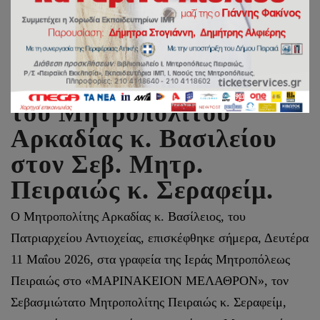
Συγκινητική επίσκεψη
του Μητροπολίτου
Αρκαδίας κ. Βασιλείου
στον Σεβ. Μητρ.
Πειραιώς κ. Σεραφείμ.
Ο Μητροπολίτης Αρκαδίας κ. Βασίλειος, του
Πατριαρχείου Αντιοχείας, επισκέφθηκε σήμερα, Δευτέρα
11 Μαΐου 2026, στα γραφεία της Ιεράς Μητροπόλεως
Πειραιώς στο «ΜΑΡΙΝΑΚΕΙΟΝ ΜΕΛΑΘΡΟΝ», τον
Σεβασμιώτατο Μητροπολίτης Πειραιώς κ. Σεραφείμ,