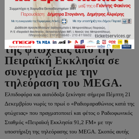
Σε εξέλιξη ο
Ραδιομαραθώνιος κατά
της φτώχειας από την
Πειραϊκή Εκκλησία σε
συνεργασία με την
τηλεόραση του MEGA.
Ελπιδοφόρα και αισιόδοξα ξεκίνησε σήμερα Πέμπτη 21
Δεκεμβρίου νωρίς το πρωί ο «Ραδιομαραθώνιος κατά της
φτώχειας» που πραγματοποιεί και φέτος ο Ραδιοφωνικός
Σταθμός «Πειραϊκή Εκκλησία 91,2 FM» με την
υποστήριξη της τηλεόρασης του MEGA. Σκοπός αυτής