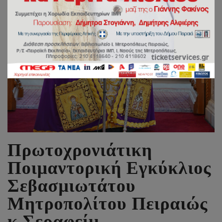
Πρωτοχρονιάτικη
Ποιμαντορική Εγκύκλιος
Σεβασμιωτάτου
Μητροπολίτου Πειραιώς
κ.Σεραφείμ.