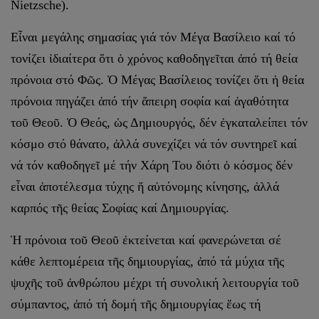
Nietzsche).
Εἶναι μεγάλης σημασίας γιά τόν Μέγα Βασίλειο καί τό
τονίζει ἰδιαίτερα ὅτι ὁ χρόνος καθοδηγεῖται ἀπό τή θεία
πρόνοια στό Φῶς. Ὁ Μέγας Βασίλειος τονίζει ὅτι ἡ θεία
πρόνοια πηγάζει ἀπό τήν ἄπειρη σοφία καί ἀγαθότητα
τοῦ Θεοῦ. Ὁ Θεός, ὡς Δημιουργός, δέν ἐγκαταλείπει τόν
κόσμο στό θάνατο, ἀλλά συνεχίζει νά τόν συντηρεῖ καί
νά τόν καθοδηγεῖ μέ τήν Χάρη Του διότι ὁ κόσμος δέν
εἶναι ἀποτέλεσμα τύχης ἤ αὐτόνομης κίνησης, ἀλλά
καρπός τῆς θείας Σοφίας καί Δημιουργίας.
Ἡ πρόνοια τοῦ Θεοῦ ἐκτείνεται καί φανερώνεται σέ
κάθε λεπτομέρεια τῆς δημιουργίας, ἀπό τά μύχια τῆς
ψυχῆς τοῦ ἀνθρώπου μέχρι τή συνολική λειτουργία τοῦ
σύμπαντος, ἀπό τή δομή τῆς δημιουργίας ἕως τή