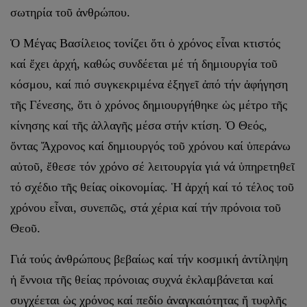
σωτηρία τοῦ ἀνθρώπου.
Ὁ Μέγας Βασίλειος τονίζει ὅτι ὁ χρόνος εἶναι κτιστός
καί ἔχει ἀρχή, καθώς συνδέεται μέ τή δημιουργία τοῦ
κόσμου, καί πιό συγκεκριμένα ἐξηγεῖ ἀπό τήν ἀφήγηση
τῆς Γένεσης, ὅτι ὁ χρόνος δημιουργήθηκε ὡς μέτρο τῆς
κίνησης καί τῆς ἀλλαγῆς μέσα στήν κτίση. Ὁ Θεός,
ὄντας Ἄχρονος καί δημιουργός τοῦ χρόνου καί ὑπεράνω
αὐτοῦ, ἔθεσε τόν χρόνο σέ λειτουργία γιά νά ὑπηρετηθεῖ
τό σχέδιο τῆς θείας οἰκονομίας. Ἡ ἀρχή καί τό τέλος τοῦ
χρόνου εἶναι, συνεπῶς, στά χέρια καί τήν πρόνοια τοῦ
Θεοῦ.
Γιά τούς ἀνθρώπους βεβαίως καί τήν κοσμική ἀντίληψη
ἡ ἔννοια τῆς θείας πρόνοιας συχνά ἐκλαμβάνεται καί
συγχέεται ὡς χρόνος καί πεδίο ἀναγκαιότητας ἤ τυφλῆς