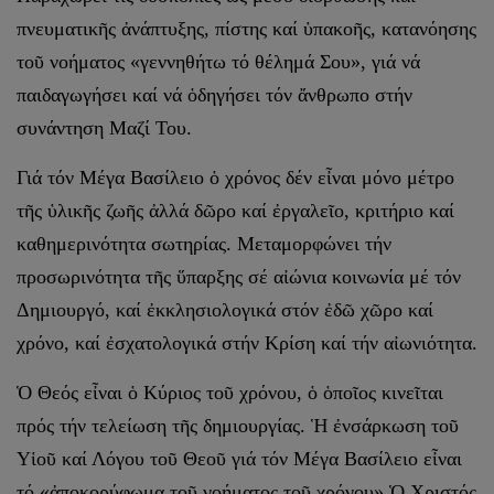
πνευματικῆς ἀνάπτυξης, πίστης καί ὑπακοῆς, κατανόησης
τοῦ νοήματος «γεννηθήτω τό θέλημά Σου», γιά νά
παιδαγωγήσει καί νά ὁδηγήσει τόν ἄνθρωπο στήν
συνάντηση Μαζί Του.
Γιά τόν Μέγα Βασίλειο ὁ χρόνος δέν εἶναι μόνο μέτρο
τῆς ὑλικῆς ζωῆς ἀλλά δῶρο καί ἐργαλεῖο, κριτήριο καί
καθημερινότητα σωτηρίας. Μεταμορφώνει τήν
προσωρινότητα τῆς ὕπαρξης σέ αἰώνια κοινωνία μέ τόν
Δημιουργό, καί ἐκκλησιολογικά στόν ἐδῶ χῶρο καί
χρόνο, καί ἐσχατολογικά στήν Κρίση καί τήν αἰωνιότητα.
Ὁ Θεός εἶναι ὁ Κύριος τοῦ χρόνου, ὁ ὁποῖος κινεῖται
πρός τήν τελείωση τῆς δημιουργίας. Ἡ ἐνσάρκωση τοῦ
Υἱοῦ καί Λόγου τοῦ Θεοῦ γιά τόν Μέγα Βασίλειο εἶναι
τό «ἀποκορύφωμα τοῦ νοήματος τοῦ χρόνου» Ὁ Χριστός