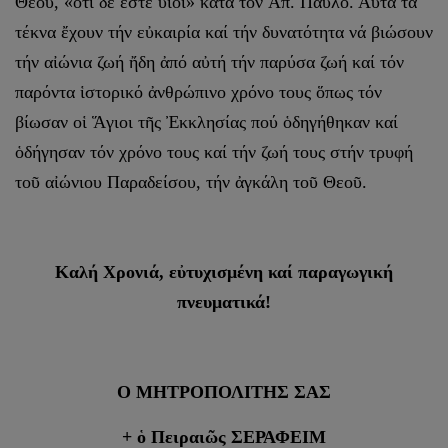
Θεοῦ, «ὅτι δέ ἔστε υἱοί» κατά τόν Ἀπ. Παῦλο. Αὐτά τά
τέκνα ἔχουν τήν εὐκαιρία καί τήν δυνατότητα νά βιώσουν
τήν αἰώνια ζωή ἤδη ἀπό αὐτή τήν παρύσα ζωή καί τόν
παρόντα ἱστορικό ἀνθρώπινο χρόνο τους ὅπως τόν
βίωσαν οἱ Ἅγιοι τῆς Ἐκκλησίας πού ὁδηγήθηκαν καί
ὁδήγησαν τόν χρόνο τους καί τήν ζωή τους στήν τρυφή
τοῦ αἰώνιου Παραδείσου, τήν ἀγκάλη τοῦ Θεοῦ.
Καλή Χρονιά, εὐτυχισμένη καί παραγωγική
πνευματικά!
Ο ΜΗΤΡΟΠΟΛΙΤΗΣ ΣΑΣ
+ ὁ Πειραιῶς ΣΕΡΑΦΕΙΜ