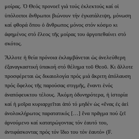
μοίρας. Ὁ Θεός προνοεῖ γιά τούς ἐκλεκτούς καί οἱ
ὑπόλοιποι ἄνθρωποι βιώνουν τήν ἐγκατάλειψη, μόνωση
καί φθορά ὅπου ὁ ἄνθρωπος μόνος στόν κόσμο κι
ἀφημένος στό ἔλεος τῆς μοίρας του ἀργοπεθαίνει στό
σκότος.
Ἄλλοτε ἡ θεία πρόνοια ἐκλαμβάνεται ὡς ἀνελεύθερη
ἐξαναγκαστική ὑπακοή στό θέλημα τοῦ Θεοῦ. Κι ἄλλοτε
προσφέρεται ὡς δικαιολογία πρός μιά ἄκριτη ἀπόλαυση
πρός ὄφελος τῆς παρούσας στιγμῆς, ἔναντι ἑνός
ἀναπόφευκτου τέλους. Ἀκόμη ὀδυνηρότερα, ἡ ἱστορία
καί ἡ μοῖρα κυριαρχεῖται ἀπό τό μηδέν ὡς «ἕνας ἐς ἀεὶ
ἀνολοκλήρωτος παρατατικός […] ἕνα πρᾶγμα πού ζεῖ
ἀρνούμενο καί κατατρώγοντας τόν ἑαυτό του,
ἀντιφάσκοντας πρός τόν ἴδιο του τόν ἑαυτό» (F.