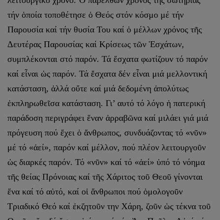
τήν ὁποία τοποθέτησε ὁ Θεός στόν κόσμο μέ τήν
Παρουσία καί τήν θυσία Του καί ὁ μέλλων χρόνος τῆς
Δευτέρας Παρουσίας καί Κρίσεως τῶν Ἐσχάτων,
συμπλέκονται στό παρόν. Τά ἔσχατα φωτίζουν τό παρόν
καί εἶναι ὡς παρόν. Τά ἔσχατα δέν εἶναι μιά μελλοντική
κατάσταση, ἀλλά οὔτε καί μιά δεδομένη ἀπολύτως
ἐκπληρωθεῖσα κατάσταση. Γι’ αυτό τό λόγο ἡ πατερική
παράδοση περιγράφει ἕναν ἀρραβῶνα καί μιλάει γιά μιά
πρόγευση πού ἔχει ὁ ἄνθρωπος, συνδυάζοντας τό «νῦν»
μέ τό «ἀεί», παρόν καί μέλλον, πού πλέον λειτουργοῦν
ὡς διαρκές παρόν. Τό «νῦν» καί τό «ἀεί» ὑπό τό νόημα
τῆς θείας Πρόνοιας καί τῆς Χάριτος τοῦ Θεοῦ γίνονται
ἕνα καί τό αὐτό, καί οἱ ἄνθρωποι πού ὁμολογοῦν
Τριαδικό Θεό καί ἐκζητοῦν την Χάρη, ζοῦν ὡς τέκνα τοῦ