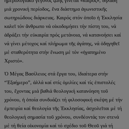
ἡμερολογιακό γεγονός ζωῆς γίνεται «καιρός», δηλαδή
μιά χρονική περίοδος, ἕνα διάστημα ἀγωνιστικῆς
σωτηριώδους διάρκειας. Καιρός στόν ὁποῖο ἡ Ἐκκλησία
καλεῖ τόν ἄνθρωπο νά οἰκοδομήσει τήν πίστη του, νά
ἀδράξει τήν εὐκαιρία πρός μετάνοια, νά κατανοήσει καί
νά γίνει μέτοχος καί πλήρωμα τῆς ἀγάπης, νά ὁδηγηθεῖ
μέ σταθερότητα στήν ἕνωση μέ τόν «ἠγαπημένο
Χριστό».
Ὁ Μέγας Βασίλειος στά ἔργα του, ἰδιαίτερα στήν
“Ἑξαήμερο”, ἀλλά καί στίς ὁμιλίες καί τίς ἐπιστολές
του, ἔχοντας μιά βαθιά θεολογική κατανόηση τοῦ
χρόνου, ἡ ὁποία συνδυάζει τή φιλοσοφική σκέψη μέ τήν
ἐμπειρία καί θεολογία τῆς Ἐκκλησίας, ἀσχολεῖται μέ τή
θεολογική σημασία τοῦ χρόνου, συνδέοντάς τον στενά
μέ τή θεία οἰκονομία καί τό σχέδιο τοῦ Θεοῦ γιά τή