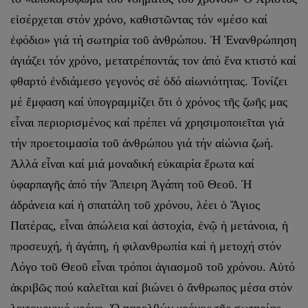
εἰσέρχεται στόν χρόνο, καθιστῶντας τόν «μέσο καί
ἐφόδιο» γιά τή σωτηρία τοῦ ἀνθρώπου. Ἡ Ἐνανθρώπηση
ἁγιάζει τόν χρόνο, μετατρέποντάς τον ἀπό ἕνα κτιστό καί
φθαρτό ἐνδιάμεσο γεγονός σέ ὁδό αἰωνιότητας. Τονίζει
μέ ἔμφαση καί ὑπογραμμίζει ὅτι ὁ χρόνος τῆς ζωῆς μας
εἶναι περιορισμένος καί πρέπει νά χρησιμοποιεῖται γιά
τήν προετοιμασία τοῦ ἀνθρώπου γιά τήν αἰώνια ζωή.
Ἀλλά εἶναι καί μιά μοναδική εὐκαιρία ἔρωτα καί
ὑφαρπαγῆς ἀπό τήν Ἄπειρη Ἀγάπη τοῦ Θεοῦ. Ἡ
ἀδράνεια καί ἡ σπατάλη τοῦ χρόνου, λέει ὁ Ἅγιος
Πατέρας, εἶναι ἀπώλεια καί ἀστοχία, ἐνῷ ἡ μετάνοια, ἡ
προσευχή, ἡ ἀγάπη, ἡ φιλανθρωπία καί ἡ μετοχή στόν
Λόγο τοῦ Θεοῦ εἶναι τρόποι ἁγιασμοῦ τοῦ χρόνου. Αὐτό
ἀκριβῶς πού καλεῖται καί βιώνει ὁ ἄνθρωπος μέσα στόν
λειτουργικό χρόνο. Ὁ παρελθών χρόνος τῆς σωτηρίας