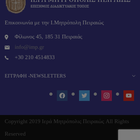
Επικοινωνία με την Ι.Μητρόπολη Πειραιώς
Φίλωνος 45, 185 31 Πειραιάς
info@imp.gr
+30 210 4514833
EΓΓΡΑΦΉ -NEWSLETTERS
FACEBOOK
TWITTER
INSTAGRAM
YOUT
Copyright 2019 Ιερά Μητρόπολις Πειραιώς All Rights
Reserved