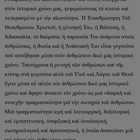
στόν ἱστορικό χρόνο μας, γεφυρώνοντας τό κτιστό καί
πεπερασμένο μέ τήν αἰωνιότητα. Ἡ Ἐνανθρώπηση Τοῦ
Θεανθρώπου Χριστοῦ, ἡ γέννησή Του, ἡ Βάπτιση, ἡ
διδασκαλία, τά θαύματα, ἡ παρουσία Του ἀνάμεσα στούς
ἀνθρώπους, ἡ θυσία καί ἡ Ἀνάστασή Του εἶναι γεγονότα
πού συνέβησαν μέσα στόν ἀνθρώπινο δικό μας ἱστορικό
χρόνο. Ταυτόχρονα ἡ μετοχή τῶν ἀνθρώπων καί τῆς
κτίσης στά γεγονότα αὐτά τοῦ Υἱοῦ καί Λόγου τοῦ Θεοῦ
ἔγινε μέσα σέ αὐτόν τόν ἀνθρώπινο δικό μας ἱστορικό
χρόνο καί ἄφησε ἀνοικτό τόν χρόνο ὡς μιά «διαρκῆ καί
συνεχῆ» πραγματικότητα γιά τήν σωτηρία τοῦ ἀνθρώπου.
Μιά πραγματικότητα ἱερή καί λειτουργική, δοξολογική
καί ἐμπιστευτική, ὑπαρξιακή καί ὀντολογική,
σωτηριολογική καί ἁγιοποιητική, ἡ ὁποία ἀνανεώνει μιά
γιά πάντα τόν ἀνθρώπινο χρόνο.