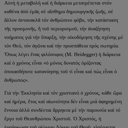
Αὐτή ἡ μεταβολή καί ἡ διάρκεια μετατρέπεται στόν
καθένα ἀπό ἐμᾶς σέ αἴσθημα δημιουργικῆς ζωῆς, σέ
ἄλλον ἀντανακλᾶ τόν ἀνθρώπινο φόβο, τήν κατάσταση
τῆς προσμονῆς, ἤ τοῦ περιορισμοῦ, τήν ἀναζήτηση
νοήματος γιά τήν ὕπαρξη, τήν οἰκοδόμηση τῆς σχέσης μέ
τόν Θεό, τόν ἀγῶνα καί τήν προσπάθεια πρός σωτηρία.
Ὅπως λέγει ἕνας φιλόσοφος (Μ. Heidegger) ἡ διάρκεια
καί ὁ χρόνος εἶναι «ὁ μόνος δυνατός ὁρίζοντας
ὁποιασδήποτε κατανόησης τοῦ τί εἶναι καί πώς εἶναι ὁ
ἄνθρωπος».
Γιά τήν Ἐκκλησία καί τόν χριστιανό ὁ χρόνος, κάθε ὥρα
καί ἡμέρα, ἔτος καί αἰωνιότητα δέν εἶναι μιά ἀφηρημένη
ἔννοια ἀλλά συνδέεται ἄρρηκτα μέ τήν παρουσία καί τό
ἔργο τοῦ Θεανθρώπου Χριστοῦ. Ὁ Χριστός, ἡ
ἐνσάρκωση τοῦ αἰώνιου Λόγου τοῦ Θεοῦ, εἰσέρχεται