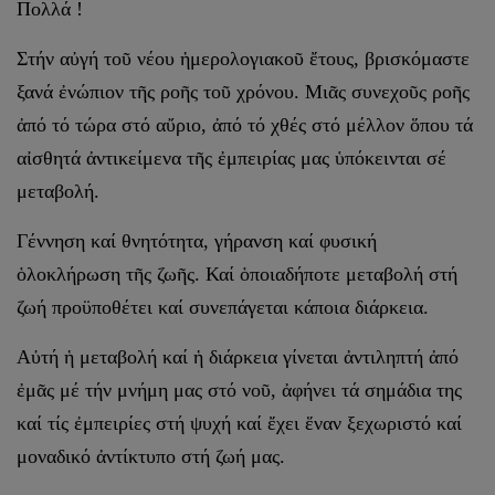
Πολλά !
Στήν αὐγή τοῦ νέου ἡμερολογιακοῦ ἔτους, βρισκόμαστε
ξανά ἐνώπιον τῆς ροῆς τοῦ χρόνου. Μιᾶς συνεχοῦς ροῆς
ἀπό τό τώρα στό αὔριο, ἀπό τό χθές στό μέλλον ὅπου τά
αἰσθητά ἀντικείμενα τῆς ἐμπειρίας μας ὑπόκεινται σέ
μεταβολή.
Γέννηση καί θνητότητα, γήρανση καί φυσική
ὁλοκλήρωση τῆς ζωῆς. Καί ὁποιαδήποτε μεταβολή στή
ζωή προϋποθέτει καί συνεπάγεται κάποια διάρκεια.
Αὐτή ἡ μεταβολή καί ἡ διάρκεια γίνεται ἀντιληπτή ἀπό
ἐμᾶς μέ τήν μνήμη μας στό νοῦ, ἀφήνει τά σημάδια της
καί τίς ἐμπειρίες στή ψυχή καί ἔχει ἕναν ξεχωριστό καί
μοναδικό ἀντίκτυπο στή ζωή μας.