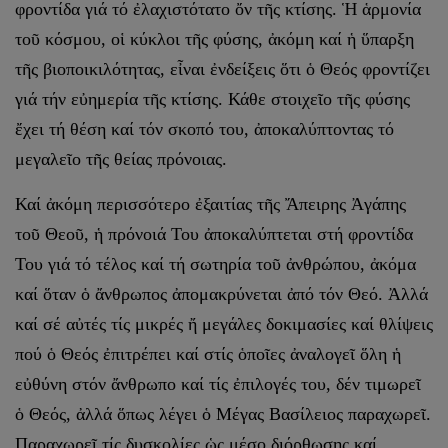
φροντίδα γιά τό ἐλαχιστότατο ὄν τῆς κτίσης. Ἡ ἁρμονία
τοῦ κόσμου, οἱ κύκλοι τῆς φύσης, ἀκόμη καί ἡ ὕπαρξη
τῆς βιοποικιλότητας, εἶναι ἐνδείξεις ὅτι ὁ Θεός φροντίζει
γιά τήν εὐημερία τῆς κτίσης. Κάθε στοιχεῖο τῆς φύσης
ἔχει τή θέση καί τόν σκοπό του, ἀποκαλύπτοντας τό
μεγαλεῖο τῆς θείας πρόνοιας.
Καί ἀκόμη περισσότερο ἐξαιτίας τῆς Ἄπειρης Ἀγάπης
τοῦ Θεοῦ, ἡ πρόνοιά Του ἀποκαλύπτεται στή φροντίδα
Του γιά τό τέλος καί τή σωτηρία τοῦ ἀνθρώπου, ἀκόμα
καί ὅταν ὁ ἄνθρωπος ἀπομακρύνεται ἀπό τόν Θεό. Ἀλλά
καί σέ αὐτές τίς μικρές ἤ μεγάλες δοκιμασίες καί θλίψεις
πού ὁ Θεός ἐπιτρέπει καί στίς ὁποῖες ἀναλογεῖ ὅλη ἡ
εὐθύνη στόν ἄνθρωπο καί τίς ἐπιλογές του, δέν τιμωρεῖ
ὁ Θεός, ἀλλά ὅπως λέγει ὁ Μέγας Βασίλειος παραχωρεῖ.
Παραχωρεῖ τίς δυσκολίες ὡς μέσο διόρθωσης καί