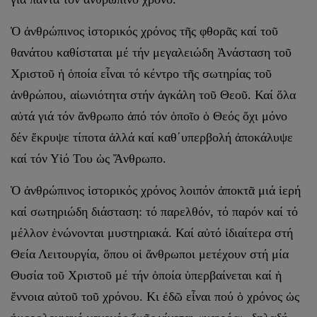
Ὁ ἀνθρώπινος ἱστορικός χρόνος τῆς φθορᾶς καί τοῦ
θανάτου καθίσταται μέ τήν μεγαλειώδη Ἀνάσταση τοῦ
Χριστοῦ ἡ ὁποία εἶναι τό κέντρο τῆς σωτηρίας τοῦ
ἀνθρώπου, αἰωνιότητα στήν ἀγκάλη τοῦ Θεοῦ. Καί ὅλα
αὐτά γιά τόν ἄνθρωπο ἀπό τόν ὁποῖο ὁ Θεός ὄχι μόνο
δέν ἔκρυψε τίποτα ἀλλά καί καθ΄υπερβολή ἀποκάλυψε
καί τόν Υἱό Του ὡς Ἄνθρωπο.
Ὁ ἀνθρώπινος ἱστορικός χρόνος λοιπόν ἀποκτᾶ μιά ἱερή
καί σωτηριώδη διάσταση: τό παρελθόν, τό παρόν καί τό
μέλλον ἑνώνονται μυστηριακά. Καί αὐτό ἰδιαίτερα στή
Θεία Λειτουργία, ὅπου οἱ ἄνθρωποι μετέχουν στή μία
Θυσία τοῦ Χριστοῦ μέ τήν ὁποία ὑπερβαίνεται καί ἡ
ἔννοια αὐτοῦ τοῦ χρόνου. Κι ἐδῶ εἶναι πού ὁ χρόνος ὡς