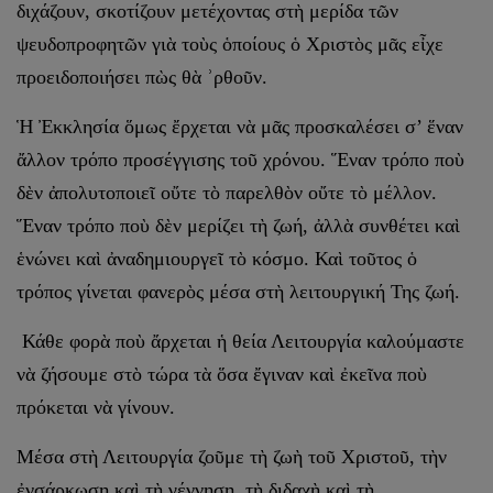
διχάζουν, σκοτίζουν μετέχοντας στὴ μερίδα τῶν
ψευδοπροφητῶν γιὰ τοὺς ὁποίους ὁ Χριστὸς μᾶς εἶχε
προειδοποιήσει πὼς θὰ ʾρθοῦν.
Ἡ Ἐκκλησία ὅμως ἔρχεται νὰ μᾶς προσκαλέσει σ’ ἕναν
ἄλλον τρόπο προσέγγισης τοῦ χρόνου. Ἕναν τρόπο ποὺ
δὲν ἀπολυτοποιεῖ οὔτε τὸ παρελθὸν οὔτε τὸ μέλλον.
Ἕναν τρόπο ποὺ δὲν μερίζει τὴ ζωή, ἀλλὰ συνθέτει καὶ
ἑνώνει καὶ ἀναδημιουργεῖ τὸ κόσμο. Καὶ τοῦτος ὁ
τρόπος γίνεται φανερὸς μέσα στὴ λειτουργική Της ζωή.
Κάθε φορὰ ποὺ ἄρχεται ἡ θεία Λειτουργία καλούμαστε
νὰ ζήσουμε στὸ τώρα τὰ ὅσα ἔγιναν καὶ ἐκεῖνα ποὺ
πρόκεται νὰ γίνουν.
Μέσα στὴ Λειτουργία ζοῦμε τὴ ζωὴ τοῦ Χριστοῦ, τὴν
ἐνσάρκωση καὶ τὴ γέννηση, τὴ διδαχὴ καὶ τὴ