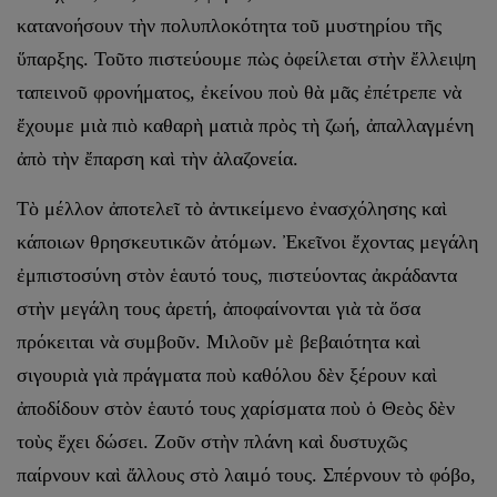
κατανοήσουν τὴν πολυπλοκότητα τοῦ μυστηρίου τῆς
ὕπαρξης. Τοῦτο πιστεύουμε πὼς ὀφείλεται στὴν ἔλλειψη
ταπεινοῦ φρονήματος, ἐκείνου ποὺ θὰ μᾶς ἐπέτρεπε νὰ
ἔχουμε μιὰ πιὸ καθαρὴ ματιὰ πρὸς τὴ ζωή, ἀπαλλαγμένη
ἀπὸ τὴν ἔπαρση καὶ τὴν ἀλαζονεία.
Τὸ μέλλον ἀποτελεῖ τὸ ἀντικείμενο ἐνασχόλησης καὶ
κάποιων θρησκευτικῶν ἀτόμων. Ἐκεῖνοι ἔχοντας μεγάλη
ἐμπιστοσύνη στὸν ἑαυτό τους, πιστεύοντας ἀκράδαντα
στὴν μεγάλη τους ἀρετή, ἀποφαίνονται γιὰ τὰ ὅσα
πρόκειται νὰ συμβοῦν. Μιλοῦν μὲ βεβαιότητα καὶ
σιγουριὰ γιὰ πράγματα ποὺ καθόλου δὲν ξέρουν καὶ
ἀποδίδουν στὸν ἑαυτό τους χαρίσματα ποὺ ὁ Θεὸς δὲν
τοὺς ἔχει δώσει. Ζοῦν στὴν πλάνη καὶ δυστυχῶς
παίρνουν καὶ ἄλλους στὸ λαιμό τους. Σπέρνουν τὸ φόβο,