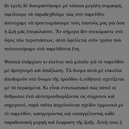
ἄν ἐμεῖς δὲ δοκιμαστήκαμε μὲ κάποια μεγάλη συμφορά,
ὀφείλουμε νὰ παραδεχθοῦμε πὼς στὸ παρελθὸν
ἀποτύχαμε νὰ προετοιμάσουμε τοὺς ἑαυτούς μας γιὰ ὅσα
ἡ ζωὴ μᾶς ἐπεφύλασσε. Ἄν σήμερα δὲν στεκόμαστε στὸ
ὕψος τῶν περιστάσεων, αὐτὸ ὀφείλεται στὸν τρόπο ποὺ
πολιτευτήκαμε στὰ παρελθόντα ἔτη.
Φυσικὰ ὑπάρχουν κι ἐκεῖνοι ποὺ μιλοῦν γιὰ τὸ παρελθὸν
μὲ ἀρνητισμὸ καὶ ἀπαξίωση. Τὰ ἄτομα αὐτὰ μὲ εὐκολία
ἀποδομοῦν στὸ ὄνομα τῆς προόδου ὁ,τιδήποτε σχετίζεται
μὲ τὰ περασμένα. Κι εἶναι ἐντυπωσιακὸ πὼς αὐτοὶ οἱ
ἄνθρωποι ἐνῶ αὐτοπροσδιορίζονται ὡς σύχρονοι καὶ
σημερινοί, παρὰ ταῦτα ἀσχολούνται σχεδὸν ἐμμονικὰ μὲ
τὸ παρελθόν, κατηγορώντας καὶ καταγγέλοντας κάθε
παραδοσιακὴ μορφὴ καὶ ἔκφραση τῆς ζωῆς. Αὐτή τους ἡ