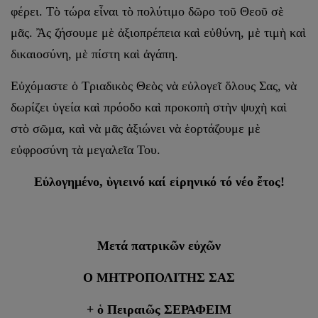
φέρει. Τὸ τώρα εἶναι τὸ πολύτιμο δῶρο τοῦ Θεοῦ σὲ
μᾶς. Ἂς ζήσουμε μὲ ἀξιοπρέπεια καὶ εὐθύνη, μὲ τιμὴ καὶ
δικαιοσύνη, μὲ πίστη καὶ ἀγάπη.
Εὐχόμαστε ὁ Τριαδικὸς Θεὸς νὰ εὐλογεῖ ὅλους Σας, νὰ
δωρίζει ὑγεία καὶ πρόοδο καὶ προκοπὴ στὴν ψυχὴ καὶ
στὸ σῶμα, καὶ νὰ μᾶς ἀξιώνει νὰ ἑορτάζουμε μὲ
εὐφροσύνη τὰ μεγαλεῖα Του.
Εὐλογημένο, ὑγιεινό καί εἰρηνικό τό νέο ἔτος!
Μετά πατρικῶν εὐχῶν
Ο ΜΗΤΡΟΠΟΛΙΤΗΣ ΣΑΣ
+ ὁ Πειραιῶς ΣΕΡΑΦΕΙΜ