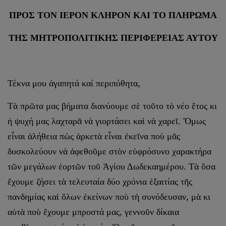
ΠΡΟΣ ΤΟΝ ΙΕΡΟΝ ΚΛΗΡΟΝ ΚΑΙ ΤΟ ΠΛΗΡΩΜΑ
ΤΗΣ ΜΗΤΡΟΠΟΛΙΤΙΚΗΣ ΠΕΡΙΦΕΡΕΙΑΣ ΑΥΤΟΥ
Τέκνα μου ἀγαπητά καί περιπόθητα,
Τὰ πρῶτα μας βήματα διανύουμε σὲ τοῦτο τὸ νέο ἕτος κι
ἡ ψυχή μας λαχταρᾶ νὰ γιορτάσει καὶ νὰ χαρεῖ. Ὅμως
εἶναι ἀλήθεια πὼς ἀρκετὰ εἶναι ἐκεῖνα ποὺ μᾶς
δυσκολεύουν νὰ ἀφεθοῦμε στὸν εὐφρόσυνο χαρακτήρα
τῶν μεγάλων ἑορτῶν τοῦ Ἁγίου Δωδεκαημέρου. Τὰ ὅσα
ἔχουμε ζήσει τὰ τελευταία δύο χρόνια ἐξαιτίας τῆς
πανδημίας καὶ ὅλων ἐκείνων ποὺ τὴ συνόδευσαν, μὰ κι
αὐτὰ ποὺ ἔχουμε μπροστά μας, γεννοῦν δίκαια