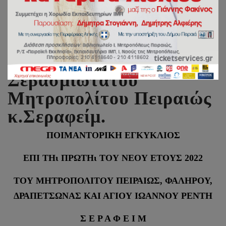
Πρωτοχρονιάτικη
Ποιμαντορική Εγκύκλιος
Σεβασμιωτάτου
Μητροπολίτου Πειραιώς
κ.Σεραφείμ.
ΠΟΙΜΑΝΤΟΡΙΚΗ ΕΓΚΥΚΛΙΟΣ
ΕΠΙ ΤΗι ΠΡΩΤΗι ΤΟΥ ΝΕΟΥ ΕΤΟΥΣ 2022
ΤΟΥ ΜΗΤΡΟΠΟΛΙΤΟΥ ΠΕΙΡΑΙΩΣ, ΦΑΛΗΡΟΥ,
ΔΡΑΠΕΤΣΩΝΑΣ ΚΑΙ ΑΓΙΟΥ ΙΩΑΝΝΟΥ ΡΕΝΤΗ
Σ Ε Ρ Α Φ Ε Ι Μ