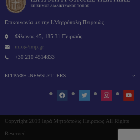
Επικοινωνία με την Ι.Μητρόπολη Πειραιώς
Φίλωνος 45, 185 31 Πειραιάς
info@imp.gr
+30 210 4514833
EΓΓΡΑΦΉ -NEWSLETTERS
FACEBOOK
TWITTER
INSTAGRAM
YOUT
Copyright 2019 Ιερά Μητρόπολις Πειραιώς All Rights
Reserved