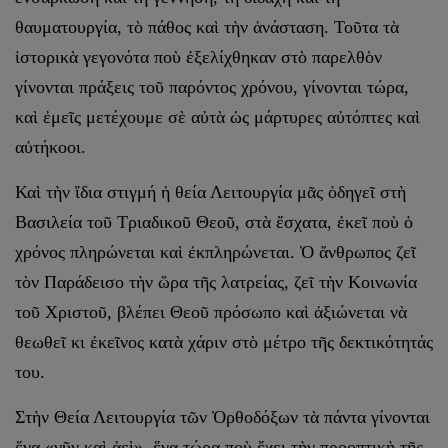
θαυματουργία, τὸ πάθος καὶ τὴν ἀνάσταση. Τοῦτα τὰ
ἱστορικὰ γεγονότα ποὺ ἐξελίχθηκαν στὸ παρελθὸν
γίνονται πράξεις τοῦ παρόντος χρόνου, γίνονται τώρα,
καὶ ἐμεῖς μετέχουμε σὲ αὐτὰ ὡς μάρτυρες αὐτόπτες καὶ
αὐτήκοοι.
Καὶ τὴν ἴδια στιγμή ἡ θεία Λειτουργία μᾶς ὁδηγεῖ στὴ
Βασιλεία τοῦ Τριαδικοῦ Θεοῦ, στὰ ἔσχατα, ἐκεῖ ποὺ ὁ
χρόνος πληρώνεται καὶ ἐκπληρώνεται. Ὁ ἄνθρωπος ζεῖ
τὸν Παράδεισο τὴν ὥρα τῆς λατρείας, ζεῖ τὴν Κοινωνία
τοῦ Χριστοῦ, βλέπει Θεοῦ πρόσωπο καὶ ἀξιώνεται νὰ
θεωθεῖ κι ἐκεῖνος κατὰ χάριν στὸ μέτρο τῆς δεκτικότητάς
του.
Στὴν Θεία Λειτουργία τῶν Ὀρθοδόξων τὰ πάντα γίνονται
ἕνα «νῦν καὶ ἀεὶ», ἕνα τώρα ποὺ ἔχει τὴν προοπτικὴ τῆς