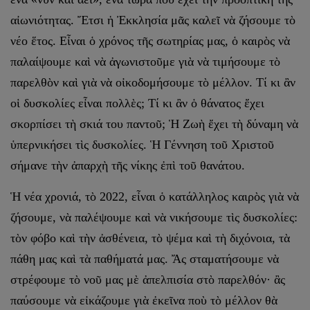
αἰωνιότητας. Ἔτσι ἡ Ἐκκλησία μᾶς καλεῖ νὰ ζήσουμε τὸ
νέο ἕτος. Εἶναι ὁ χρόνος τῆς σωτηρίας μας, ὁ καιρὸς νὰ
παλαίψουμε καὶ νὰ ἀγωνιστοῦμε γιὰ νὰ τιμήσουμε τὸ
παρελθὸν καὶ γιὰ νὰ οἰκοδομήσουμε τὸ μέλλον. Τί κι ἂν
οἱ δυσκολίες εἶναι πολλὲς; Τί κι ἂν ὁ θάνατος ἔχει
σκορπίσει τὴ σκιά του παντοῦ; Ἡ Ζωὴ ἔχει τὴ δύναμη νὰ
ὑπερνικήσει τὶς δυσκολίες. Ἡ Γέννηση τοῦ Χριστοῦ
σήμανε τὴν ἀπαρχὴ τῆς νίκης ἐπὶ τοῦ θανάτου.
Ἡ νέα χρονιά, τὸ 2022, εἶναι ὁ κατάλληλος καιρὸς γιὰ νὰ
ζήσουμε, νὰ παλέψουμε καὶ νὰ νικήσουμε τὶς δυσκολίες:
τὸν φόβο καὶ τὴν ἀσθένεια, τὸ ψέμα καὶ τὴ διχόνοια, τὰ
πάθη μας καὶ τὰ παθήματά μας. Ἄς σταματήσουμε νὰ
στρέφουμε τὸ νοῦ μας μὲ ἀπελπισία στὸ παρελθόν· ἂς
παύσουμε νὰ εἰκάζουμε γιὰ ἐκεῖνα ποὺ τὸ μέλλον θὰ