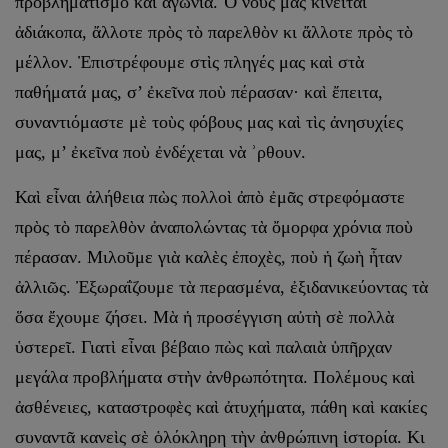
προβληματισμό καὶ ἀγωνία. Ὁ νοῦς μας κινεῖται
ἀδιάκοπα, ἄλλοτε πρὸς τὸ παρελθὸν κι ἄλλοτε πρὸς τὸ
μέλλον. Ἐπιστρέφουμε στὶς πληγές μας καὶ στὰ
παθήματά μας, σ’ ἐκεῖνα ποὺ πέρασαν· καὶ ἔπειτα,
συναντιόμαστε μὲ τοὺς φόβους μας καὶ τὶς ἀνησυχίες
μας, μ’ ἐκεῖνα ποὺ ἐνδέχεται νὰ ʾρθουν.
Καὶ εἶναι ἀλήθεια πὼς πολλοὶ ἀπὸ ἐμᾶς στρεφόμαστε
πρὸς τὸ παρελθὸν ἀναπολώντας τὰ ὄμορφα χρόνια ποὺ
πέρασαν. Μιλοῦμε γιὰ καλὲς ἐποχὲς, ποὺ ἡ ζωὴ ἦταν
ἀλλιῶς. Ἐξωραΐζουμε τὰ περασμένα, ἐξιδανικεύοντας τὰ
ὅσα ἔχουμε ζήσει. Μὰ ἡ προσέγγιση αὐτὴ σὲ πολλὰ
ὑστερεῖ. Γιατὶ εἶναι βέβαιο πὼς καὶ παλαιὰ ὑπῆρχαν
μεγάλα προβλήματα στὴν ἀνθρωπότητα. Πολέμους καὶ
ἀσθένειες, καταστροφὲς καὶ ἀτυχήματα, πάθη καὶ κακίες
συναντᾶ κανεὶς σὲ ὁλόκληρη τὴν ἀνθρώπινη ἱστορία. Κι