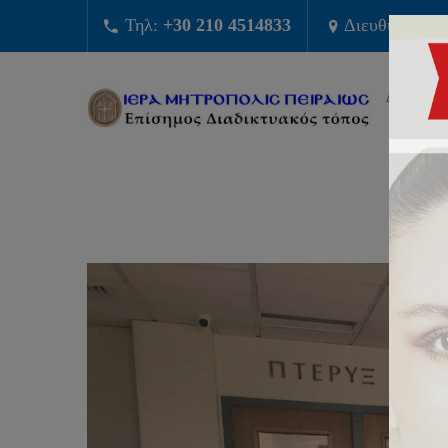
Τηλ:
+30 210 4514833
Διευθυνση:
Φ
ΔΙΟΙΚΗΣ