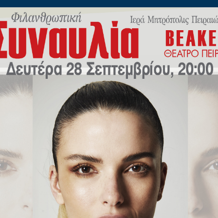
ίλωνος 45
Η
ΠΟΙΜΑΝΤΙΚΗ
ΕΚΠΑΙΔΕΥΣΗ
Μ.Μ.Ε
ΝΕΟ