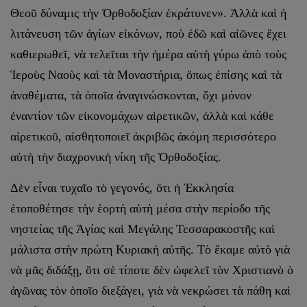
Θεοῦ δύναμις τὴν Ὀρθοδοξίαν ἐκράτυνεν». Ἀλλὰ καὶ ἡ
λιτάνευση τῶν ἁγίων εἰκόνων, ποὺ ἐδῶ καὶ αἰῶνες ἔχει
καθιερωθεῖ, νὰ τελεῖται τὴν ἡμέρα αὐτὴ γύρω ἀπὸ τοὺς
Ἱεροὺς Ναοὺς καὶ τὰ Μοναστήρια, ὅπως ἐπίσης καὶ τὰ
ἀναθέματα, τὰ ὁποῖα ἀναγινώσκονται, ὄχι μόνον
ἐναντίον τῶν εἰκονομάχων αἱρετικῶν, ἀλλὰ καὶ κάθε
αἱρετικοῦ, αἰσθητοποιεῖ ἀκριβῶς ἀκόμη περισσότερο
αὐτὴ τὴν διαχρονικὴ νίκη τῆς Ὀρθοδοξίας.
Δὲν εἶναι τυχαῖο τὸ γεγονός, ὅτι ἡ Ἐκκλησία
ἐτοποθέτησε τὴν ἑορτὴ αὐτὴ μέσα στὴν περίοδο τῆς
νηστείας τῆς Ἁγίας καὶ Μεγάλης Τεσσαρακοστῆς καὶ
μάλιστα στὴν πρώτη Κυριακὴ αὐτῆς. Τὸ ἔκαμε αὐτὸ γιὰ
νὰ μᾶς διδάξῃ, ὅτι σὲ τίποτε δὲν ὠφελεῖ τὸν Χριστιανὸ ὁ
ἀγῶνας τὸν ὁποῖο διεξάγει, γιὰ νὰ νεκρώσει τὰ πάθη καὶ