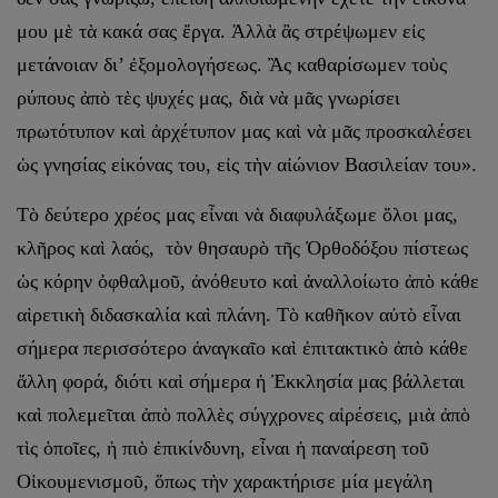
μου μὲ τὰ κακά σας ἔργα. Ἀλλὰ ἂς στρέψωμεν εἰς
μετάνοιαν δι’ ἐξομολογήσεως. Ἂς καθαρίσωμεν τοὺς
ρύπους ἀπὸ τὲς ψυχές μας, διὰ νὰ μᾶς γνωρίσει
πρωτότυπον καὶ ἀρχέτυπον μας καὶ νὰ μᾶς προσκαλέσει
ὡς γνησίας εἰκόνας του, εἰς τὴν αἰώνιον Βασιλείαν του».
Τὸ δεύτερο χρέος μας εἶναι νὰ διαφυλάξωμε ὅλοι μας,
κλῆρος καὶ λαός, τὸν θησαυρὸ τῆς Ὀρθοδόξου πίστεως
ὡς κόρην ὀφθαλμοῦ, ἀνόθευτο καὶ ἀναλλοίωτο ἀπὸ κάθε
αἱρετικὴ διδασκαλία καὶ πλάνη. Τὸ καθῆκον αὐτὸ εἶναι
σήμερα περισσότερο ἀναγκαῖο καὶ ἐπιτακτικὸ ἀπὸ κάθε
ἄλλη φορά, διότι καὶ σήμερα ἡ Ἐκκλησία μας βάλλεται
καὶ πολεμεῖται ἀπὸ πολλὲς σύγχρονες αἱρέσεις, μιὰ ἀπὸ
τὶς ὁποῖες, ἡ πιὸ ἐπικίνδυνη, εἶναι ἡ παναίρεση τοῦ
Οἰκουμενισμοῦ, ὅπως τὴν χαρακτήρισε μία μεγάλη