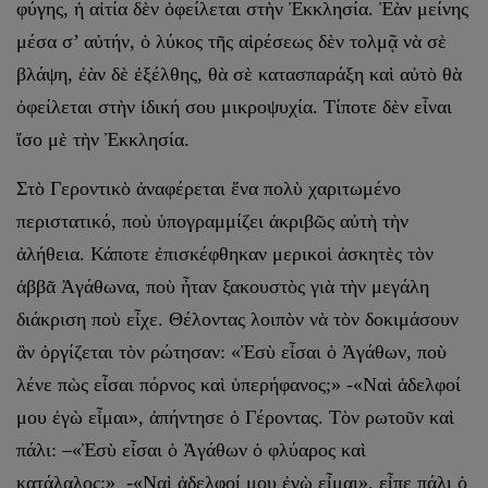
φύγης, ἡ αἰτία δὲν ὀφείλεται στὴν Ἐκκλησία. Ἐὰν μείνης
μέσα σ’ αὐτήν, ὁ λύκος τῆς αἱρέσεως δὲν τολμᾷ νὰ σὲ
βλάψη, ἐὰν δὲ ἐξέλθης, θὰ σὲ κατασπαράξη καὶ αὐτὸ θὰ
ὀφείλεται στὴν ἰδική σου μικροψυχία. Τίποτε δὲν εἶναι
ἴσο μὲ τὴν Ἐκκλησία.
Στὸ Γεροντικὸ ἀναφέρεται ἕνα πολὺ χαριτωμένο
περιστατικό, ποὺ ὑπογραμμίζει ἀκριβῶς αὐτὴ τὴν
ἀλήθεια. Κάποτε ἐπισκέφθηκαν μερικοὶ ἀσκητὲς τὸν
ἀββᾶ Ἀγάθωνα, ποὺ ἦταν ξακουστὸς γιὰ τὴν μεγάλη
διάκριση ποὺ εἶχε. Θέλοντας λοιπὸν νὰ τὸν δοκιμάσουν
ἂν ὀργίζεται τὸν ρώτησαν: «Ἐσὺ εἶσαι ὁ Ἀγάθων, ποὺ
λένε πὼς εἶσαι πόρνος καὶ ὑπερήφανος;» -«Ναὶ ἀδελφοί
μου ἐγὼ εἶμαι», ἀπήντησε ὁ Γέροντας. Τὸν ρωτοῦν καὶ
πάλι: –«Ἐσὺ εἶσαι ὁ Ἀγάθων ὁ φλύαρος καὶ
κατάλαλος;» -«Ναὶ ἀδελφοί μου ἐγὼ εἶμαι», εἶπε πάλι ὁ