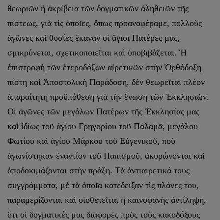
θεωριῶν ἡ ἀκρίβεια τῶν δογματικῶν ἀληθειῶν τῆς
πίστεως, γιὰ τὶς ὁποῖες, ὅπως προαναφέραμε, πολλοὺς
ἀγῶνες καὶ θυσίες ἔκαναν οἱ ἅγιοι Πατέρες μας,
σμικρύνεται, σχετικοποιεῖται καὶ ὑποβιβάζεται. Ἡ
ἐπιστροφὴ τῶν ἑτεροδόξων αἱρετικῶν στὴν Ὀρθόδοξη
πίστη καὶ Ἀποστολικὴ Παράδοση, δὲν θεωρεῖται πλέον
ἀπαραίτητη προϋπόθεση γιὰ τὴν ἕνωση τῶν Ἐκκλησιῶν.
Οἱ ἀγῶνες τῶν μεγάλων Πατέρων τῆς Ἐκκλησίας μας
καὶ ἰδίως τοῦ ἁγίου Γρηγορίου τοῦ Παλαμᾶ, μεγάλου
Φωτίου καὶ ἁγίου Μάρκου τοῦ Εὐγενικοῦ, ποὺ
ἀγωνίστηκαν ἐναντίον τοῦ Παπισμοῦ, ἀκυρώνονται καὶ
ἀποδοκιμάζονται στὴν πράξη. Τὰ ἀντιαιρετικά τους
συγγράμματα, μὲ τὰ ὁποῖα κατέδειξαν τὶς πλάνες του,
παραμερίζονται καὶ υἱοθετεῖται ἡ καινοφανὴς ἀντίληψη,
ὅτι οἱ δογματικές μας διαφορὲς πρὸς τοὺς κακοδόξους