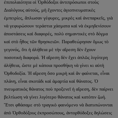
ἐπιπολαιότητα οἱ Ὀρθόδοξοι ἀντιπρόσωποι στοὺς
Διαλόγους αὐτούς, μὴ ἔχοντες ἁγιοπνευματικὲς
ἐμπειρίες, ἅπλωσαν γέφυρες, μικρὲς καὶ ἀνεπαρκεῖς, γιὰ
νὰ γεφυρώσουν τεράστια χάσματα καὶ νὰ ἐκμηδενίσουν
ἀποστάσεις καὶ διαφορές, πολὺ σημαντικὲς στὸ δόγμα
καὶ στὸ ἦθος τῶν θρησκειῶν. Παραθεώρησαν ὅμως τὸ
γεγονός, ὅτι ἡ ἀλήθεια μὲ τὴν αἵρεση δὲν ἔχουν
ποσοτικὴ διαφορά. Ἡ αἵρεση δὲν ἔχει ἁπλῶς λιγότερη
ἀλήθεια, ὥστε μὲ κάποια προσθήκη νὰ γίνει κι αὐτὴ
Ὀρθοδοξία. Ἡ αἵρεση ὅσο μικρὴ καὶ ἂν φαίνεται, εἶναι
πλάνη, εἶναι σκοτάδι καὶ ἁμαρτία καὶ θάνατος. Ὁ
πνευματικὸς θάνατος ποὺ προξενεῖ ἡ αἵρεση, δὲν παίρνει
βελτίωση νὰ γίνει λιγότερο θάνατος καὶ κατόπιν ζωή.
Ἔτσι φθάσαμε στὸ τραγικὸ φαινόμενο νὰ διατυπώνονται
ἀπὸ Ὀρθοδόξους ἐκπροσώπους, ἀντορθόδοξες δηλώσεις