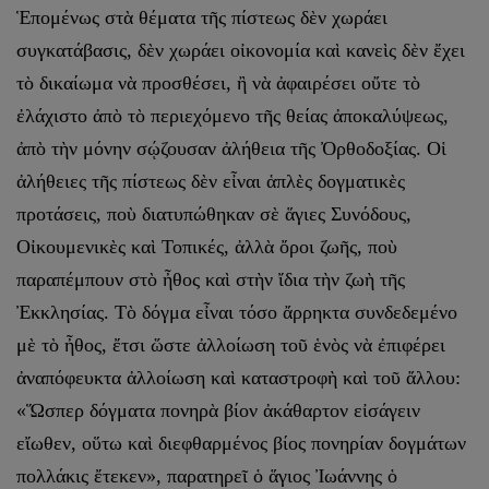
Ἑπομένως στὰ θέματα τῆς πίστεως δὲν χωράει
συγκατάβασις, δὲν χωράει οἰκονομία καὶ κανεὶς δὲν ἔχει
τὸ δικαίωμα νὰ προσθέσει, ἢ νὰ ἀφαιρέσει οὔτε τὸ
ἐλάχιστο ἀπὸ τὸ περιεχόμενο τῆς θείας ἀποκαλύψεως,
ἀπὸ τὴν μόνην σῴζουσαν ἀλήθεια τῆς Ὀρθοδοξίας. Οἱ
ἀλήθειες τῆς πίστεως δὲν εἶναι ἁπλὲς δογματικὲς
προτάσεις, ποὺ διατυπώθηκαν σὲ ἅγιες Συνόδους,
Οἰκουμενικὲς καὶ Τοπικές, ἀλλὰ ὄροι ζωῆς, ποὺ
παραπέμπουν στὸ ἦθος καὶ στὴν ἴδια τὴν ζωὴ τῆς
Ἐκκλησίας. Τὸ δόγμα εἶναι τόσο ἄρρηκτα συνδεδεμένο
μὲ τὸ ἦθος, ἔτσι ὥστε ἀλλοίωση τοῦ ἑνὸς νὰ ἐπιφέρει
ἀναπόφευκτα ἀλλοίωση καὶ καταστροφὴ καὶ τοῦ ἄλλου:
«Ὥσπερ δόγματα πονηρὰ βίον ἀκάθαρτον εἰσάγειν
εἴωθεν, οὕτω καὶ διεφθαρμένος βίος πονηρίαν δογμάτων
πολλάκις ἔτεκεν», παρατηρεῖ ὁ ἅγιος Ἰωάννης ὁ