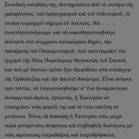
Συνοδικὴ καταδίκη της, ἀνεπηρέαστοι ἀπὸ τὸ πνεῦμα τῆς
χαλαρότητος, τοῦ ἐφησυχασμοῦ καὶ τοῦ ἐνδοτισμοῦ, τὸ
ὁποῖον κυριαρχεῖ σήμερα σὲ πολλούς. Νὰ
συνειδητοποιήσουμε καὶ νὰ εὐαισθητοποιηθοῦμε
ἀπέναντι στὸ σύγχρονο πολυκέφαλο θηρίο, τὴν
παναίρεση τοῦ Οἰκουμενισμοῦ, ποὺ προετοιμάζει τὸν
ἐρχομὸ τῆς Νέας Παγκόσμιας Θρησκείας τοῦ Σατανᾶ,
καὶ ποὺ μὲ ὕπουλο τρόπο ἔχει διεισδύσει στὰ σπλάγχνα
τῆς Ὀρθοδοξίας καὶ τὴν ἀπειλεῖ θανάσιμα. Εἶναι ἀνάγκη
πρὸ παντός, νὰ ἐνεργοποιηθοῦμε σ’ ἕνα δυναμικότερο
ἀντιαιρετικὸ ἀγῶνα, ζητώντας, ἡ Ἐκκλησία νὰ
ἐπισημάνει τοὺς φορεῖς της καὶ νὰ τοὺς καλέση σὲ
μετάνοια. Τέλος νὰ διακόψῃ ἡ Ἐκκλησία τοὺς μέχρι
τώρα γενομένους ἀκάρπους καὶ ἐπιβλαβεῖς διαλόγους μὲ
τοὺς αἱρετικοὺς ἑτεροδόξους καί ἑτεροθρήσκους