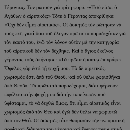
Γέροντας. Τὸν ρωτοῦν γιὰ τρίτη φορά: -«Ἐσὺ εἶσαι ὁ
Ἀγάθων ὁ αἱρετικός;» Τότε ὁ Γέροντας ἀποκρίθηκε:
«Ὄχι δὲν εἶμαι αἱρετικός». Οἱ ἀσκητὲς τὸν ρώτησαν νὰ
τοὺς πεῖ, γιατί ὅσα τοῦ ἔλεγαν πρῶτα τὰ παραδεχόταν γιὰ
τὸν ἑαυτό του, ἐνῷ τὸν λόγον αὐτὸν μὲ τὴν κατηγορία
τοῦ αἱρετικοῦ δὲν τὸν δέχθηκε. Καὶ ὁ ἅγιος ἐκεῖνος
γέροντας τοὺς ἀπήντησε: «Τὰ πρῶτα ἐμαυτῷ ἐπιγράφω.
Ὄφελος γὰρ ἐστὶ τῇ ψυχῇ μου. Τὸ δὲ αἱρετικός,
χωρισμός ἐστι ἀπὸ τοῦ Θεοῦ, καὶ οὐ θέλω χωρισθῆναι
ἀπὸ Θεοῦ». Τὰ πρῶτα τὰ παραδέχομαι, διότι φέρνουν
ὠφέλεια στὴν ψυχή μου διὰ τὴν ταπείνωσιν ποὺ
ὑφίσταμαι, τὸ νὰ δεχθῶ ὅμως, ὅτι εἶμαι αἱρετικὸς εἶναι
χωρισμὸς ἀπὸ τὸν Θεὸ καὶ ἐγὼ δὲν θέλω νὰ χωριστῶ
ἀπὸ τὸν Θεό. Οἱ ἀσκητὲς τότε θαύμασαν τὴν πνευματικὴ
σοφία καὶ διάκριση τοῦ γέροντα καὶ ἔφυγαν πνευματικὰ