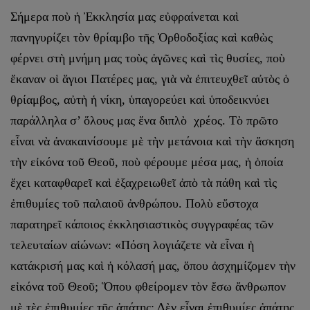
Σήμερα ποὺ ἡ Ἐκκλησία μας εὐφραίνεται καὶ
πανηγυρίζει τὸν θρίαμβο τῆς Ὀρθοδοξίας καὶ καθὼς
φέρνει στὴ μνήμη μας τοὺς ἀγῶνες καὶ τὶς θυσίες, ποὺ
ἔκαναν οἱ ἅγιοι Πατέρες μας, γιὰ νὰ ἐπιτευχθεῖ αὐτὸς ὁ
θρίαμβος, αὐτὴ ἡ νίκη, ὑπαγορεύει καὶ ὑποδεικνύει
παράλληλα σ’ ὅλους μας ἕνα διπλὸ χρέος. Τὸ πρῶτο
εἶναι νὰ ἀνακαινίσουμε μὲ τὴν μετάνοια καὶ τὴν ἄσκηση
τὴν εἰκόνα τοῦ Θεοῦ, ποὺ φέρουμε μέσα μας, ἡ ὁποία
ἔχει καταφθαρεῖ καὶ ἐξαχρειωθεῖ ἀπὸ τὰ πάθη καὶ τὶς
ἐπιθυμίες τοῦ παλαιοῦ ἀνθρώπου. Πολὺ εὔστοχα
παρατηρεῖ κάποιος ἐκκλησιαστικὸς συγγραφέας τῶν
τελευταίων αἰώνων: «Πόση λογιάζετε νὰ εἶναι ἡ
κατάκρισή μας καὶ ἡ κόλασή μας, ὅπου ἀσχημίζομεν τὴν
εἰκόνα τοῦ Θεοῦ; Ὅπου φθείρομεν τὸν ἔσω ἄνθρωπον
μὲ τὲς ἐπιθυμίες τῆς ἀπάτης; Δὲν εἶναι ἐπιθυμίες ἀπάτης