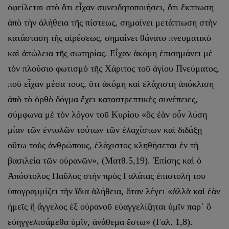
ὀφείλεται στὸ ὅτι εἶχαν συνειδητοποιήσει, ὅτι ἔκπτωση
ἀπὸ τὴν ἀλήθεια τῆς πίστεως, σημαίνει μετάπτωση στὴν
κατάσταση τῆς αἱρέσεως, σημαίνει θάνατο πνευματικὸ
καὶ ἀπώλεια τῆς σωτηρίας. Εἶχαν ἀκόμη ἐπισημάνει μὲ
τὸν πλούσιο φωτισμὸ τῆς Χάριτος τοῦ ἁγίου Πνεύματος,
ποὺ εἶχαν μέσα τους, ὅτι ἀκόμη καὶ ἐλάχιστη ἀπόκλιση
ἀπὸ τὸ ὀρθὸ δόγμα ἔχει καταστρεπτικὲς συνέπειες,
σύμφωνα μὲ τὸν λόγον τοῦ Κυρίου «ὃς ἐὰν οὖν λύση
μίαν τῶν ἐντολῶν τούτων τῶν ἐλαχίστων καὶ διδάξῃ
οὕτω τοὺς ἀνθρώπους, ἐλάχιστος κληθήσεται ἐν τὴ
βασιλεία τῶν οὐρανῶν», (Ματθ.5,19). Ἐπίσης καὶ ὁ
Ἀπόστολος Παῦλος στὴν πρὸς Γαλάτας ἐπιστολὴ του
ὑπογραμμίζει τὴν ἴδια ἀλήθεια, ὅταν λέγει «ἀλλὰ καὶ ἐὰν
ἡμεῖς ἢ ἄγγελος ἐξ οὐρανοῦ εὐαγγελίζηται ὑμῖν παρ᾿ ὃ
εὐηγγελισάμεθα ὑμῖν, ἀνάθεμα ἔστω» (Γαλ. 1,8).