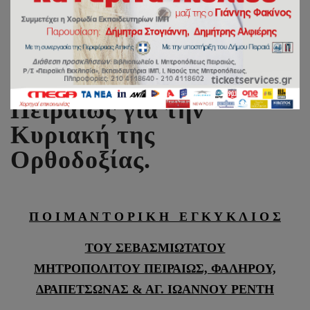
Ποιμαντορική Εγκύκλιος
Σεβ. Μητροπολίτου
Πειραιώς για την
Κυριακή της
Ορθοδοξίας.
Π Ο Ι Μ Α Ν Τ Ο Ρ Ι Κ Η Ε Γ Κ Υ Κ Λ Ι Ο Σ
ΤΟΥ ΣΕΒΑΣΜΙΩΤΑΤΟΥ
ΜΗΤΡΟΠΟΛΙΤΟΥ
ΠΕΙΡΑΙΩΣ, ΦΑΛΗΡΟΥ,
ΔΡΑΠΕΤΣΩΝΑΣ & ΑΓ. ΙΩΑΝΝΟΥ ΡΕΝΤΗ