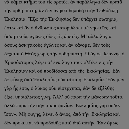
νὰ κάμει κτῆμα του τὶς ἀρετές, ἂν παράλληλα δὲν κρατᾶ
τὴν ὀρθὴ πίστη, ἂν δὲν ἀνήκει δηλαδὴ στὴν Ὀρθόδοξη
Ἐκκλησία. Ἔξω τῆς Ἐκκλησίας δὲν ὑπάρχει σωτηρία,
ἔστω καὶ ἂν ὁ ἄνθρωπος κατορθώσει μὲ νηστεῖες καὶ
ἀσκητικοὺς ἀγῶνες ὅλες τὶς ἀρετές. Μ’ ἄλλα λόγια
ὅσους ἀσκητικοὺς ἀγῶνες καὶ ἂν κάνομε, δὲν τοὺς
δέχεται ὁ Θεὸς χωρὶς τὴν ὀρθὴ πίστη. Ὁ ἅγιος Ἰωάννης ὁ
Χρυσόστομος λέγει σ’ ἕνα λόγο του: «Μένε εἰς τὴν
Ἐκκλησίαν καὶ οὐ προδίδοσαι ἀπὸ τῆς Ἐκκλησίας. Ἐὰν
δὲ φύγης ἀπὸ Ἐκκλησίας οὐκ αἰτία ἡ Ἐκκλησία. Ἐὰν μὲν
γὰρ ἦς ἔσω, ὁ λύκος οὐκ εἰσέρχεται, ἐὰν δὲ ἐξέλθης
ἔξω, θηριάλωτος γίνῃ. Ἀλλ’ οὐ παρὰ τὴν μάνδραν τοῦτο,
ἀλλὰ παρὰ τὴν σὴν μικροψυχίαν. Ἐκκλησίας γὰρ οὐδὲν
ἴσον». Μὴ φύγης, λέγει ὁ ἅγιος, ἀπὸ τὴν Ἐκκλησία καὶ
δὲν πρόκειται νὰ προδοθῆς ποτὲ ἀπὸ αὐτήν. Ἐὰν ὅμως