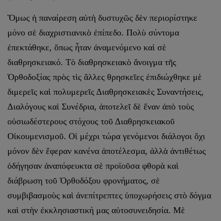
Ὅμως ἡ παναίρεση αὐτὴ δυστυχῶς δὲν περιορίστηκε
μόνο σὲ διαχριστιανικὸ ἐπίπεδο. Πολὺ σύντομα
ἐπεκτάθηκε, ὅπως ἦταν ἀναμενόμενο καὶ σὲ
διαθρησκειακό. Τὸ διαθρησκειακὸ ἄνοιγμα τῆς
Ὀρθοδοξίας πρὸς τὶς ἄλλες θρησκεῖες ἐπιδιώχθηκε μὲ
διμερεῖς καὶ πολυμερεῖς Διαθρησκειακὲς Συναντήσεις,
Διαλόγους καὶ Συνέδρια, ἀποτελεῖ δὲ ἕναν ἀπὸ τοὺς
οὐσιωδέστερους στόχους τοῦ Διαθρησκειακοῦ
Οἰκουμενισμοῦ. Οἱ μέχρι τώρα γενόμενοι διάλογοι ὄχι
μόνον δὲν ἔφεραν κανένα ἀποτέλεσμα, ἀλλὰ ἀντιθέτως
ὁδήγησαν ἀναπόφευκτα σὲ προϊοῦσα φθορὰ καὶ
διάβρωση τοῦ Ὀρθοδόξου φρονήματος, σὲ
συμβιβασμοὺς καὶ ἀνεπίτρεπτες ὑποχωρήσεις στὸ δόγμα
καὶ στὴν ἐκκλησιαστική μας αὐτοσυνειδησία. Μὲ