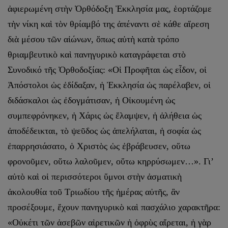
ἀφιερωμένη στὴν Ὀρθόδοξη Ἐκκλησία μας, ἑορτάζομε
τὴν νίκη καὶ τὸν θρίαμβό της ἀπέναντι σὲ κάθε αἵρεση
διὰ μέσου τῶν αἰώνων, ὅπως αὐτὴ κατὰ τρόπο
θριαμβευτικὸ καὶ πανηγυρικὸ καταγράφεται στὸ
Συνοδικό τῆς Ὀρθοδοξίας: «Οἱ Προφῆται ὡς εἶδον, οἱ
Ἀπόστολοι ὡς ἐδίδαξαν, ἡ Ἐκκλησία ὡς παρέλαβεν, οἱ
διδάσκαλοι ὡς ἐδογμάτισαν, ἡ Οἰκουμένη ὡς
συμπεφρόνηκεν, ἡ Χάρις ὡς ἔλαμψεν, ἡ ἀλήθεια ὡς
ἀποδέδεικται, τὸ ψεῦδος ὡς ἀπελήλαται, ἡ σοφία ὡς
ἐπαρρησιάσατο, ὁ Χριστὸς ὡς ἐβράβευσεν, οὕτω
φρονοῦμεν, οὕτω λαλοῦμεν, οὕτω κηρρύσωμεν…». Γι’
αὐτὸ καὶ οἱ περισσότεροι ὕμνοι στὴν ἀσματικὴ
ἀκολουθία τοῦ Τριωδίου τῆς ἡμέρας αὐτῆς, ἂν
προσέξουμε, ἔχουν πανηγυρικὸ καὶ πασχάλιο χαρακτῆρα:
«Οὐκέτι τῶν ἀσεβῶν αἱρετικῶν ἡ ὀφρὺς αἴρεται, ἡ γὰρ