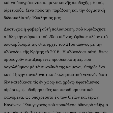
καὶ νὰ ὑπογράφονται κείμενα κοινῆς ἀποδοχῆς μὲ τοὺς
αἱρετικούς, ξένα πρὸς τὴν παράδοση καὶ τὴν δογματικὴ
διδασκαλία τῆς Ἐκκλησίας μας.
Δυστυχῶς ἡ φοβερὴ αὐτὴ πολυαίρεση, ποὺ κυριάρχησε
σ’ ὅλη τὴν διάρκεια τοῦ 20ου αἰῶνος, ἔφθασε πλέον στὸ
ἀποκορύφωμά της στὶς ἀρχὲς τοῦ 21ου αἰῶνος μὲ τὴν
«Σύνοδο» τῆς Κρήτης τὸ 2016. Ἡ «Σύνοδος» αὐτή, ὅπως
ὁμολογοῦν καταξιωμένες προσωπικότητες, ποὺ
ἀσχολήθηκαν μὲ τὰ συνοδικά της κείμενα, ὑπῆρξε ἕνα
κατ’ ἐξοχὴν συγκλονιστικὸ ἐκκλησιαστικὸ γεγονὸς διότι
δὲν κατεδίκασε τὶς ἐν χώρῳ καὶ χρόνῳ ὑφιστάμενες
αἱρέσεις, ψευδοθρησκεῖες καὶ παραθρησκευτικά
φαινόμενα, ὡς ὑποχρεοῦτο ἐκ τῶν Θείων καὶ ἱερῶν
Κανόνων. Ἕνα γεγονὸς ποὺ προκάλεσε ὀδυνηρὸ πλῆγμα
στὸ σῶμα τῆς Ἐκκλησίας. Ἕνα γεγονὸς ποὺ σήμανε τὴν