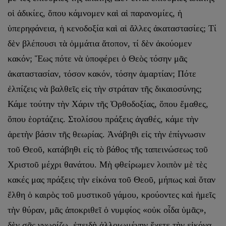
οἱ ἀδικίες, ὅπου κάμνομεν καὶ αἱ παρανομίες, ἡ
ὑπερηφάνεια, ἡ κενοδοξία καὶ αἱ ἄλλες ἀκαταστασίες; Τί
δὲν βλέπουσι τὰ ὀμμάτια ἄτοπον, τί δὲν ἀκούομεν
κακόν; Ἕως πότε νὰ ὑποφέρει ὁ Θεὸς τόσην μᾶς
ἀκαταστασίαν, τόσον κακόν, τόσην ἁμαρτίαν; Πότε
ἐλπίζεις νὰ βαλθεῖς εἰς τὴν στράταν τῆς δικαιοσύνης;
Κάμε τούτην τὴν Χάριν τῆς Ὀρθοδοξίας, ὅπου ἔμαθες,
ὅπου ἑορτάζεις. Στολίσου πράξεις ἀγαθές, κάμε τὴν
ἀρετὴν βάσιν τῆς θεωρίας. Ἀνάβηθι εἰς τὴν ἐπίγνωσιν
τοῦ Θεοῦ, κατάβηθι εἰς τὸ βάθος τῆς ταπεινώσεως τοῦ
Χριστοῦ μέχρι θανάτου. Μὴ φθείρωμεν λοιπὸν μὲ τὲς
κακές μας πράξεις τὴν εἰκόνα τοῦ Θεοῦ, μήπως καὶ ὅταν
ἔλθη ὁ καιρὸς τοῦ μυστικοῦ γάμου, κρούοντες καὶ ἡμεῖς
τὴν θύραν, μᾶς ἀποκριθεῖ ὁ νυμφίος «οὐκ οἶδα ὑμᾶς»,
δὲν σᾶς γνωρίζω, ἐπειδὴ ἀλλοιωμένην ἔχετε τὴν εἰκόνα