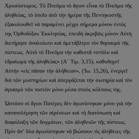
Χρυσόστομος. Τὸ Πνεῦμα τὸ ἅγιον εἶναι τὸ Πνεῦμα τῆς
ἀληθείας, τὸ ὁποῖο ἀπὸ τὴν ἡμέρα τῆς Πεντηκοστῆς
ἐξακολουθεῖ νὰ παραμένει μέχρι σήμερα μόνον ἐντός
της Ὀρθοδόξου Ἐκκλησίας, ἐπειδὴ ἀκριβῶς μόνον Αὐτὴ
διετήρησε ἀναλοίωτο καὶ ἀμετάβλητο τὸν θησαυρὸ τῆς
πίστεως. Αὐτὸ τὸ Πνεῦμα τὴν καθιστᾶ «στῦλο καὶ
ἑδραίωμα τῆς ἀληθείας» (Α΄ Τιμ. 3,15), καθοδηγεῖ
Αὐτὴν «εἰς πᾶσαν τὴν ἀλήθειαν», (Ἰω. 15,26), ἐνεργεῖ
διὰ τῶν μυστηρίων καὶ ἀπεργάζεται τὴν σωτηρία καὶ τὸν
ἁγιασμὸ τῶν πιστῶν μόνο μέσα στοὺς κόλπους της.
Ὡστόσο οἱ ἅγιοι Πατέρες δὲν ἀγωνίστηκαν μόνο γιὰ τὴν
καταπολέμηση τῶν αἱρέσεων καὶ τὴ διατύπωση καὶ
διαφύλαξη τῶν δογμάτων, τῶν ἀληθειῶν τῆς πίστεως.
Πρὶν ἀπ’ ὅλα ἀγωνίστηκαν νὰ βιώσουν τὶς ἀλήθειες τῆς