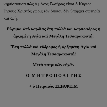
κηρύσσουσα πὼς ὁ μόνος Σωτήρας εἶναι ὁ Κύριος
Ἰησοὺς Χριστὸς χωρὶς τὸν ὁποῖον δὲν ὑπάρχει σωτηρία
καὶ ζωή.
Εὔχομαι ἀπὸ καρδίας ἔτη πολλὰ καὶ καρποφόρος ἡ
ἀρξαμένη Ἁγία καὶ Μεγάλη Τεσσαρακοστή!
Ἔτη πολλά καί εὔδρομος ἡ ἀρξαμένη Ἁγία καί
Μεγάλη Τεσσαρακοστή!
Μετά πατρικῶν εὐχῶν
Ο Μ Η Τ Ρ Ο Π Ο Λ Ι Τ Η Σ
+ ὁ Πειραιῶς ΣΕΡΑΦΕΙΜ