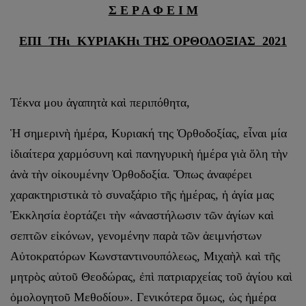
Σ Ε Ρ Α Φ Ε Ι Μ
ΕΠΙ ΤΗι ΚΥΡΙΑΚΗι ΤΗΣ ΟΡΘΟΔΟΞΙΑΣ 2021
Τέκνα μου ἀγαπητὰ καὶ περιπόθητα,
Ἡ σημερινὴ ἡμέρα, Κυριακή της Ὀρθοδοξίας, εἶναι μία
ἰδιαίτερα χαρμόσυνη καὶ πανηγυρικὴ ἡμέρα γιὰ ὅλη τὴν
ἀνὰ τὴν οἰκουμένην Ὀρθοδοξία. Ὅπως ἀναφέρει
χαρακτηριστικὰ τὸ συναξάριο τῆς ἡμέρας, ἡ ἁγία μας
Ἐκκλησία ἑορτάζει τὴν «ἀναστήλωσιν τῶν ἁγίων καὶ
σεπτῶν εἰκόνων, γενομένην παρὰ τῶν ἀειμνήστων
Αὐτοκρατόρων Κωνσταντινουπόλεως, Μιχαὴλ καὶ τῆς
μητρὸς αὐτοῦ Θεοδώρας, ἐπὶ πατριαρχείας τοῦ ἁγίου καὶ
ὁμολογητοῦ Μεθοδίου». Γενικότερα ὅμως, ὡς ἡμέρα