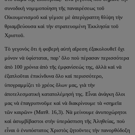
συνοδικὴ νομιμοποίηση τῆς παναιρέσεως τοῦ
Οἰκουμενισμοῦ καὶ γέμισε μὲ ἀπερίγραπτη θλίψη τὴν
θριαμβεύουσα καὶ τὴν στρατευομένη Ἐκκλησία τοῦ
Χριστοῦ.
Τὸ γεγονὸς ὅτι ἡ φοβερὴ αὐτὴ αἵρεση ἐξακολουθεῖ ὄχι
μόνον νὰ ὑφίσταται, παρ’ ὅλο ποὺ πέρασαν περισσότερα
ἀπὸ 100 χρόνια ἀπὸ τῆς ἐμφανίσεώς της, ἀλλὰ καὶ νὰ
ἐξαπλοῦται ἐπικίνδυνα ὅλο καὶ περισσότερο,
ὑπογραμμίζει τὸ χρέος ὅλων μας, γιὰ τὴν
ἀποτελεσματικὴ καταπολέμησή της. Εἶναι ἀνάγκη ὅλοι
μας νὰ ἐπαγρυπνοῦμε καὶ νὰ διακρίνουμε τὰ «σημεῖα
τῶν καιρῶν» (Ματθ. 16,3). Νὰ μείνουμε ἀνυποχώρητοι
καὶ ἀσυμβίβαστοι στὴν ὑπεράσπιση τῆς Ἀληθείας, ποὺ
εἶναι ὁ ἐνυπόστατος Χριστὸς ζητοῦντες τὴν πανορθόδοξη