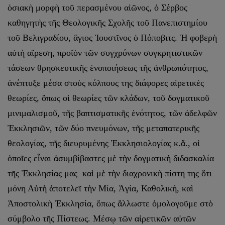
ὁσιακὴ μορφὴ τοῦ περασμένου αἰῶνος, ὁ Σέρβος
καθηγητὴς τῆς Θεολογικῆς Σχολῆς τοῦ Πανεπιστημίου
τοῦ Βελιγραδίου, ἅγιος Ἰουστῖνος ὁ Πόποβιτς. Ἡ φοβερὴ
αὐτὴ αἵρεση, προϊὸν τῶν συγχρόνων συγκρητιστικῶν
τάσεων θρησκευτικῆς ἑνοποιήσεως τῆς ἀνθρωπότητος,
ἀνέπτυξε μέσα στοὺς κόλπους της διάφορες αἱρετικὲς
θεωρίες, ὅπως οἱ θεωρίες τῶν κλάδων, τοῦ δογματικοῦ
μινιμαλισμοῦ, τῆς βαπτισματικῆς ἑνότητος, τῶν ἀδελφῶν
Ἐκκλησιῶν, τῶν δύο πνευμόνων, τῆς μεταπατερικῆς
θεολογίας, τῆς διευρυμένης Ἐκκλησιολογίας κ.ἄ., οἱ
ὁποῖες εἶναι ἀσυμβίβαστες μὲ τὴν δογματικὴ διδασκαλία
τῆς Ἐκκλησίας μας καὶ μὲ τὴν διαχρονικὴ πίστη της ὅτι
μόνη Αὐτὴ ἀποτελεῖ τὴν Μία, Ἁγία, Καθολική, καὶ
Ἀποστολικὴ Ἐκκλησία, ὅπως ἄλλωστε ὁμολογοῦμε στὸ
σύμβολο τῆς Πίστεως. Μέσῳ τῶν αἱρετικῶν αὐτῶν