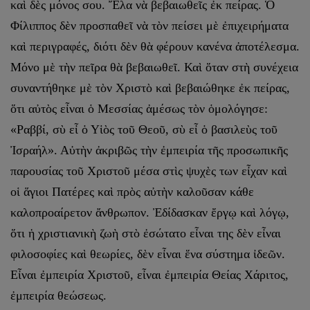
καὶ δὲς μόνος σου. Ἔλα νὰ βεβαιωθεῖς ἐκ πείρας. Ὁ
Φίλιππος δὲν προσπαθεῖ νὰ τὸν πείσει μὲ ἐπιχειρήματα
καὶ περιγραφές, διότι δὲν θὰ φέρουν κανένα ἀποτέλεσμα.
Μόνο μὲ τὴν πεῖρα θὰ βεβαιωθεῖ. Καὶ ὅταν στὴ συνέχεια
συναντήθηκε μὲ τὸν Χριστὸ καὶ βεβαιώθηκε ἐκ πείρας,
ὅτι αὐτὸς εἶναι ὁ Μεσσίας ἀμέσως τὸν ὁμολόγησε:
«Ραββί, σὺ εἶ ὁ Υἱὸς τοῦ Θεοῦ, σὺ εἶ ὁ βασιλεὺς τοῦ
Ἰσραήλ». Αὐτὴν ἀκριβῶς τὴν ἐμπειρία τῆς προσωπικῆς
παρουσίας τοῦ Χριστοῦ μέσα στὶς ψυχὲς των εἶχαν καὶ
οἱ ἅγιοι Πατέρες καὶ πρὸς αὐτὴν καλοῦσαν κάθε
καλοπροαίρετον ἄνθρωπον. Ἐδίδασκαν ἔργῳ καὶ λόγῳ,
ὅτι ἡ χριστιανικὴ ζωὴ στὸ ἐσώτατο εἶναι της δὲν εἶναι
φιλοσοφίες καὶ θεωρίες, δὲν εἶναι ἕνα σύστημα ἰδεῶν.
Εἶναι ἐμπειρία Χριστοῦ, εἶναι ἐμπειρία Θείας Χάριτος,
ἐμπειρία θεώσεως.