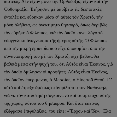
πίστεως. Δὲν εἶχαν μόνο τὴν Ὀρθοδοξία, εἶχαν καὶ τὴν
Ὀρθοπραξία. Ἐτήρησαν μὲ ἀκρίβεια τὶς δεσποτικὲς
ἐντολὲς καὶ εὑρῆκαν μέσα σ’ αὐτὲς τὸν Χριστό, τὴν
μόνη ἀλήθεια, ὡς ἀνεκτίμητο θησαυρό, ὅπως ἀκριβῶς
τὸν εὑρῆκε ὁ Φίλιππος, γιὰ τὸν ὁποῖο κάνει λόγο τὸ
εὐαγγελικὸ ἀνάγνωσμα τῆς ἡμέρας αὐτῆς. Ὁ Φίλιππος
ἀπὸ τὴν μικρὴ ἐμπειρία ποὺ εἶχε ἀποκομίσει ἀπὸ τὴν
συναναστροφή του μὲ τὸν Χριστό, εἶχε βεβαιωθεῖ
βαθειὰ μέσα στὴν ψυχή του, ὅτι Αὐτὸς εἶναι Ἐκεῖνος, γιὰ
τὸν ὁποῖο ὁμίλησαν οἱ προφῆτες. Αὐτὸς εἶναι Ἐκεῖνος,
τὸν ὁποῖον ἐπερίμεναν, ὁ Μεσσίας, ὁ Υἱὸς τοῦ Θεοῦ. Γι’
αὐτὸ καὶ ἔτρεξε ἀμέσως στὸν φίλο του τὸν Ναθαναήλ,
γιὰ νὰ τὸν καταστήση συγκοινωνὸ καὶ συμμέτοχο αὐτῆς
τῆς χαρᾶς, αὐτοῦ τοῦ θησαυροῦ. Καὶ ὅταν ἐκεῖνος
ἐξέφρασε ἐπιφυλάξεις, τοῦ εἶπε: «Ἔρχου καὶ ἴδε». Ἔλα