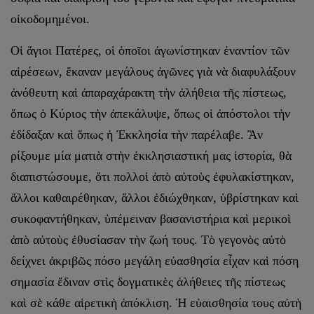
οἰκοδομημένοι.
Οἱ ἅγιοι Πατέρες, οἱ ὁποῖοι ἀγωνίστηκαν ἐναντίον τῶν
αἱρέσεων, ἔκαναν μεγάλους ἀγῶνες γιὰ νὰ διαφυλάξουν
ἀνόθευτη καὶ ἀπαραχάρακτη τὴν ἀλήθεια τῆς πίστεως,
ὅπως ὁ Κύριος τὴν ἀπεκάλυψε, ὅπως οἱ ἀπόστολοι τὴν
ἐδίδαξαν καὶ ὅπως ἡ Ἐκκλησία τὴν παρέλαβε. Ἂν
ρίξουμε μία ματιὰ στὴν ἐκκλησιαστική μας ἱστορία, θὰ
διαπιστώσουμε, ὅτι πολλοὶ ἀπὸ αὐτοὺς ἐφυλακίστηκαν,
ἄλλοι καθαιρέθηκαν, ἄλλοι ἐδιώχθηκαν, ὑβρίστηκαν καὶ
συκοφαντήθηκαν, ὑπέμειναν βασανιστήρια καὶ μερικοὶ
ἀπὸ αὐτοὺς ἐθυσίασαν τὴν ζωή τους. Τὸ γεγονὸς αὐτὸ
δείχνει ἀκριβῶς πόσο μεγάλη εὐασθησία εἶχαν καὶ πόση
σημασία ἔδιναν στὶς δογματικὲς ἀλήθειες τῆς πίστεως
καὶ σὲ κάθε αἱρετικὴ ἀπόκλιση. Ἡ εὐαισθησία τους αὐτὴ