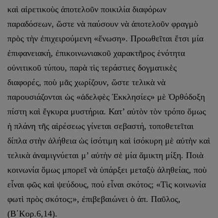
καὶ αἱρετικοὺς ἀποτελοῦν ποικιλία διαφόρων
παραδόσεων, ὥστε νὰ παύσουν νὰ ἀποτελοῦν φραγμὸ
πρὸς τὴν ἐπιχειρούμενη «ἕνωση». Προωθεῖται ἔτσι μία
ἐπιφανειακή, ἐπικοινωνιακοῦ χαρακτῆρος ἑνότητα
οὐνιτικοῦ τύπου, παρὰ τὶς τεράστιες δογματικὲς
διαφορές, ποὺ μᾶς χωρίζουν, ὥστε τελικὰ νὰ
παρουσιάζονται ὡς «ἀδελφὲς Ἐκκλησίες» μὲ Ὀρθόδοξη
πίστη καὶ ἔγκυρα μυστήρια. Κατ’ αὐτὸν τὸν τρόπο ὅμως
ἡ πλάνη τῆς αἱρέσεως γίνεται σεβαστή, τοποθετεῖται
δίπλα στὴν ἀλήθεια ὡς ἰσότιμη καὶ ἰσόκυρη μὲ αὐτὴν καὶ
τελικὰ ἀναμιγνύεται μ’ αὐτὴν σὲ μία ἄμικτη μίξη. Ποιὰ
κοινωνία ὅμως μπορεῖ νὰ ὑπάρξει μεταξὺ ἀληθείας, ποὺ
εἶναι φῶς καὶ ψεύδους, πού εἶναι σκότος; «Τὶς κοινωνία
φωτὶ πρὸς σκότος;», ἐπιβεβαιώνει ὁ ἀπ. Παῦλος,
(Β΄Κορ.6,14).