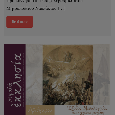
Προικοννήσου κ. Ιωσήφ Σεβασμιωτάτου
Μητροπολίτου Ναυπάκτου […]
Read more