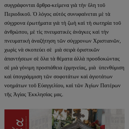
συγγράφονται ἄρθρα-κείμενα γιὰ τὴν ὕλη τοῦ
Περιοδικοῦ. Ὁ λόγος αὐτός συνυφαίνεται μὲ τὰ
σύγχρονα ἐρωτήματα γιὰ τὴ ζωὴ καὶ τὴ σωτηρία τοῦ
ἀνθρώπου, μὲ τὶς πνευματικὲς ἀνάγκες καὶ τὴν
πνευματικὴ ἀναζήτηση τῶν σύγχρονων Χριστιανῶν,
χωρὶς νὰ σκοπεύει σὲ μιὰ σειρὰ ὁριστικῶν
ἀπαντήσεων σὲ ὅλα τὰ θέματα ἀλλὰ προσδοκώντας
σὲ μιὰ γόνιμη προσπάθεια ἑρμηνείας, μιὰ ὑπενθύμιση
καὶ ὑπογράμμιση τῶν σοφοτάτων καὶ ἁγιοτάτων
νοημάτων τοῦ Εὐαγγελίου, καὶ τῶν Ἁγίων Πατέρων
τῆς Ἁγίας Ἐκκλησίας μας.