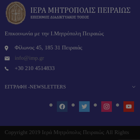
Επικοινωνία με την Ι.Μητρόπολη Πειραιώς
Φίλωνος 45, 185 31 Πειραιάς
info@imp.gr
+30 210 4514833
EΓΓΡΑΦΉ -NEWSLETTERS
FACEBOOK
TWITTER
INSTAGRAM
YOUT
Copyright 2019 Ιερά Μητρόπολις Πειραιώς All Rights