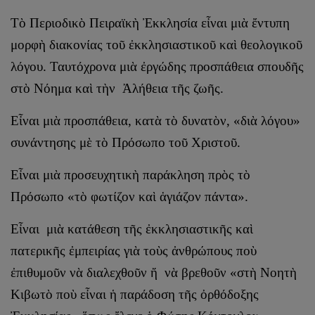
Τὸ Περιοδικὸ Πειραϊκὴ Ἐκκλησία εἶναι μιὰ ἔντυπη
μορφὴ διακονίας τοῦ ἐκκλησιαστικοῦ καὶ θεολογικοῦ
λόγου. Ταυτόχρονα μιὰ ἐργώδης προσπάθεια σπουδῆς
στὸ Νόημα καὶ τὴν Ἀλήθεια τῆς ζωῆς.
Εἶναι μιὰ προσπάθεια, κατὰ τὸ δυνατὸν, «διὰ λόγου»
συνάντησης μὲ τὸ Πρόσωπο τοῦ Χριστοῦ.
Εἶναι μιὰ προσευχητικὴ παράκληση πρὸς τὸ
Πρόσωπο «τὸ φωτίζον καὶ ἁγιάζον πάντα».
Εἶναι μιὰ κατάθεση τῆς ἐκκλησιαστικῆς καὶ
πατερικῆς ἐμπειρίας γιὰ τοὺς ἀνθρώπους ποὺ
ἐπιθυμοῦν νὰ διαλεχθοῦν ἤ νὰ βρεθοῦν «στὴ Νοητὴ
Κιβωτὸ ποὺ εἶναι ἡ παράδοση τῆς ὀρθόδοξης