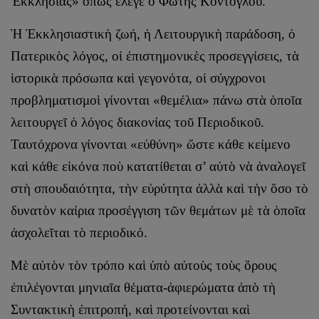
Ἐκκλησίας» ὅπως ἔλεγε ὁ Φώτης Κόντογλου.
Ἡ Ἐκκλησιαστικὴ ζωή, ἡ Λειτουργικὴ παράδοση, ὁ
Πατερικὸς λόγος, οἱ ἐπιστημονικὲς προσεγγίσεις, τὰ
ἱστορικὰ πρόσωπα καὶ γεγονότα, οἱ σύγχρονοι
προβληματισμοὶ γίνονται «θεμέλια» πάνω στὰ ὁποῖα
λειτουργεῖ ὁ λόγος διακονίας τοῦ Περιοδικοῦ.
Ταυτόχρονα γίνονται «εὐθύνη» ὥστε κάθε κείμενο
καὶ κάθε εἰκόνα ποὺ κατατίθεται σ’ αὐτὸ νὰ ἀναλογεῖ
στὴ σπουδαιότητα, τὴν εὐρύτητα ἀλλὰ καὶ τὴν ὅσο τὸ
δυνατὸν καίρια προσέγγιση τῶν θεμάτων μὲ τὰ ὁποῖα
ἀσχολεῖται τὸ περιοδικό.
Μὲ αὐτὸν τὸν τρόπο καὶ ὑπὸ αὐτοὺς τοὺς ὅρους
ἐπιλέγονται μηνιαῖα θέματα-ἀφιερώματα ἀπὸ τὴ
Συντακτικὴ ἐπιτροπή, καὶ προτείνονται καὶ