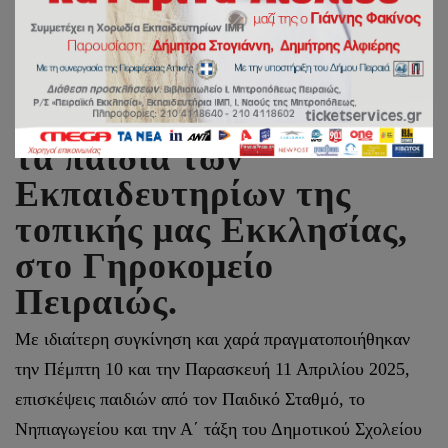
Πασχαλινή επίσκεψη από
τα παιδιά των
Εκπαιδευτηρίων της
τοπικής μας Εκκλησίας,
στο Γηροκομείο
Πειραιώς.
Με ιδιαίτερη συγκίνηση και χαρά πραγματοποιήθηκαν
την Πέμπτη 10 και την Παρασκευή 11 Απριλίου 2025,
επισκέψεις παιδιών από τον Παιδικό Σταθμό, το
Νηπιαγωγείου και την Α΄ τάξη του Δημοτικού Σχολείου