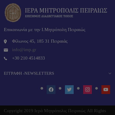
Επικοινωνία με την Ι.Μητρόπολη Πειραιώς
Φίλωνος 45, 185 31 Πειραιάς
info@imp.gr
+30 210 4514833
EΓΓΡΑΦΉ -NEWSLETTERS
FACEBOOK
TWITTER
INSTAGRAM
YOUT
Copyright 2019 Ιερά Μητρόπολις Πειραιώς All Rights