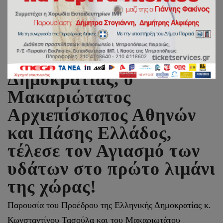
Παρουσία του Προέδρου
της Ελληνικής
Δημοκρατίας, ο
Μακαριώτατος
Αρχιεπίσκοπος Αθηνών
και Πάσης Ελλάδος,
τέλεσε τον Αγιασμό των
υδάτων στο πρώτο λιμάνι
της χώρας!
Παρουσία του Προέδρου της Ελληνικής Δημοκρατίας κ.
Κωνσταντίνου Τασούλα και του Μακαριωτάτου