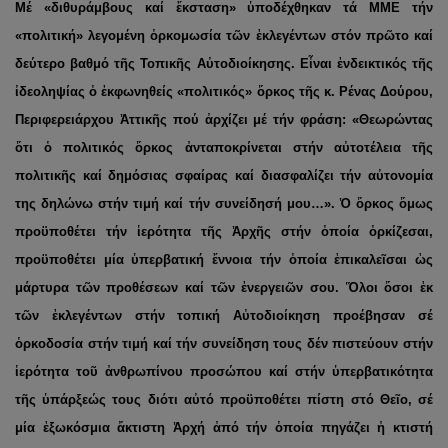
Μέ «διθυράμβους καί ἔκσταση» ὑποδέχθηκαν τά ΜΜΕ τήν
«πολιτική» λεγομένη ὁρκομωσία τῶν ἐκλεγέντων στόν πρῶτο καί
δεύτερο βαθμό τῆς Τοπικῆς Αὐτοδιοίκησης. Εἶναι ἐνδεικτικός τῆς
ἰδεοληψίας ὁ ἐκφωνηθείς «πολιτικός» ὅρκος τῆς κ. Ρένας Δούρου,
Περιφερειάρχου Ἀττικῆς πού ἀρχίζει μέ τήν φράση: «Θεωρώντας
ὅτι ὁ πολιτικός ὅρκος ἀνταποκρίνεται στήν αὐτοτέλεια τῆς
πολιτικῆς καί δημόσιας σφαίρας καί διασφαλίζει τήν αὐτονομία
της δηλώνω στήν τιμή καί τήν συνείδησή μου…». Ὁ ὅρκος ὅμως
προϋποθέτει τήν ἱερότητα τῆς Ἀρχῆς στήν ὁποία ὁρκίζεσαι,
προϋποθέτει μία ὑπερβατική ἔννοια τήν ὁποία ἐπικαλεῖσαι ὡς
μάρτυρα τῶν προθέσεων καί τῶν ἐνεργειῶν σου. Ὅλοι ὅσοι ἐκ
τῶν ἐκλεγέντων στήν τοπική Αὐτοδιοίκηση προέβησαν σέ
ὁρκοδοσία στήν τιμή καί τήν συνείδηση τους δέν πιστεύουν στήν
ἱερότητα τοῦ ἀνθρωπίνου προσώπου καί στήν ὑπερβατικότητα
τῆς ὑπάρξεώς τους διότι αὐτό προϋποθέτει πίστη στό Θεῖο, σέ
μία ἐξωκόσμια ἄκτιστη Ἀρχή ἀπό τήν ὁποία πηγάζει ἡ κτιστή