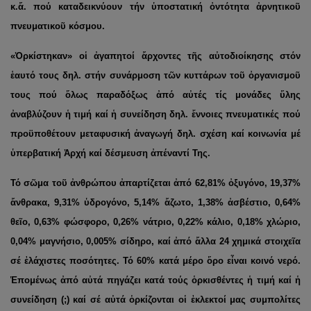
κ.ἄ. πού καταδεικνύουν τήν ὑποστατική ὀντότητα ἀρνητικοῦ
πνευματικοῦ κόσμου.
«Ὁρκίστηκαν» οἱ ἀγαπητοί ἄρχοντες τῆς αὐτοδιοίκησης στόν
ἑαυτό τους δηλ. στήν συνάρμοση τῶν κυττάρων τοῦ ὀργανισμοῦ
τους πού ὅλως παραδόξως ἀπό αὐτές τίς μονάδες ὕλης
ἀναβλύζουν ἡ τιμή καί ἡ συνείδηση δηλ. ἔννοιες πνευματικές πού
προϋποθέτουν μεταφυσική ἀναγωγή δηλ. σχέση καί κοινωνία μέ
ὑπερβατική Ἀρχή καί δέσμευση ἀπέναντί Της.
Τό σῶμα τοῦ ἀνθρώπου ἀπαρτίζεται ἀπό 62,81% ὀξυγόνο, 19,37%
ἄνθρακα, 9,31% ὑδρογόνο, 5,14% ἄζωτο, 1,38% ἀσβέστιο, 0,64%
θεῖο, 0,63% φώσφορο, 0,26% νάτριο, 0,22% κάλιο, 0,18% χλώριο,
0,04% μαγνήσιο, 0,005% σίδηρο, καί ἀπό ἄλλα 24 χημικά στοιχεῖα
σέ ἐλάχιστες ποσότητες. Τό 60% κατά μέρο ὅρο εἶναι κοινό νερό.
Ἑπομένως ἀπό αὐτά πηγάζει κατά τούς ὁρκισθέντες ἡ τιμή καί ἡ
συνείδηση (;) καί σέ αὐτά ὁρκίζονται οἱ ἐκλεκτοί μας συμπολίτες