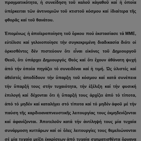
πραγματικότητα, ἡ συνείδηση τοῦ καλοῦ κἀγαθοῦ καί ἡ ὁποία
ὑπέρκειται τῶν ἀντινομιῶν τοῦ κτιστοῦ κόσμου καί ἰδιαίτερα τῆς
φθορᾶς καί τοῦ θανάτου.
Ἑπομένως ἡ ἀποϊεροποίηση τοῦ ὅρκου πού ἐκστασίασε τά ΜΜΕ,
εὐτέλισε καί γελοιοποίησε τήν συγκεκριμένη διαδικασία διότι οἱ
ὁρκισθέντες δέν πιστεύουν ὅτι εἶναι εἰκόνες τοῦ Δημιουργοῦ
Θεοῦ, ὅτι ὑπάρχει Δημιουργός Θεός καί ὅτι ἔχουν ἀθάνατη ψυχή
ἀπό τήν ὁποία πηγάζει τό συνειδέναι καί ἡ τιμή. Ὡς ὑλιστές καί
ἀθεϊστές ἀποδίδουν τήν ὕπαρξη τοῦ κόσμου καί κατά συνέπεια
τήν ὕπαρξή τους στήν τυχαιότητα, τήν ἐξέλιξη καί τήν φυσική
ἐπιλογή καί δέχονται ὅτι ἡ ὕπαρξή τους ἀρχίζει ἀπό τό τίποτα,
ἀπό τό μηδέν καί καταλήγει στό τίποτα καί τό μηδέν ἀφοῦ μέ τήν
παύση τῆς καρδιοαναπνευστικῆς λειτουργίας τους ἐκμηδενίζονται
καί ἀφανίζονται. Ἀποτελοῦν κατά τήν ἀντίληψή τους μία τυχαία
συνάρμοση κυττάρων καί οἱ ὅλες λειτουργίες τους θεμελιώνονται
σέ μία τυχαία μείξη ἐκκρίσεων ἀπό τυχαία σχηματισθέντα ὄργανα