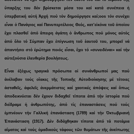
ὕπαρξης του δέν βρίσκεται μέσα του καί κατά συνέπεια ἡ
ὑπερβατική αὐτή Ἀρχή πού τόν δημούργησε καί;oos τόν συνέχει
εἶναι ὁ Πανάγιος καί Πανυπερτέλειος Θεός, κατ’εἰκόνα τοῦ ὁποίου
ἔχει πλασθεῖ ἀπό ἄπειρη ἀγάπη ὁ ἄνθρωπος πού μόνος αὐτός
ἀπό ὅλο τό Σύμπαν ἔχει ἐπίγνωση τοῦ ἑαυτοῦ του, μπορεῖ νά
ἀπαντήσει στό ἐρώτημα ποιός εἶσαι, ἔχει τό «συνειδέναι» καί τήν
αὐτεξούσια ἐλευθερία βουλήσεως.
Εἶναι ἐξόχως τραγικά πρόσωπα οἱ συνάνθρωποί μας πού
ἀνέλαβαν τούς οἴακες τῆς Τοπικῆς Αὐτοδιοίκησης μέ τέτοιες
ἀσταθεῖς, ἀφελεῖς ἀνερμάτιστες καί χαοτικές ἀπόψεις καί ὅπως
ἀποδεικνύεται δέν ἔχουν διδαχθεῖ τίποτα ἀπό τήν ἱστορία πού
διέδραμε ἡ ἀνθρωπότης, ἀπό τίς ἐπαναστάσεις πού τούς
ἐμπνέουν τήν Γαλλική ἐπανάσταση (1789) καί τήν Ὀκτωβριανή
Ἐπανάσταση (1917). Δέν διδάχθηκαν τίποτα ἀπό τά ποτάμια
αἵματος καί τούς ὁμαδικούς τάφους τῶν θυμάτων τῆς ἀνείπωτης