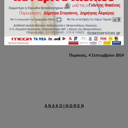
Μητροπολίτης μας για
τον Πολιτικό όρκο
Πειραιεύς,
4
Σεπτεμβρίου 2014
Α Ν Α Κ Ο Ι Ν Ω Θ Ε Ν