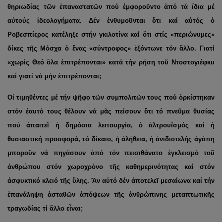
θηριωδίας τῶν ἐπαναστατῶν πού ἐμφοροῦντο ἀπό τά ἴδια μέ
αὐτούς ἰδεολογήματα. Δέν ἐνθυμοῦνται ὅτι καί αὐτός ὁ
Ροβεσπίερος κατέληξε στήν γκιλοτίνα καί ὅτι στίς «περιώνυμες»
δίκες τῆς Μόσχα ὁ ἕνας «σύντροφος» ἐξόντωνε τόν ἄλλο. Γιατί
«χωρίς Θεό ὅλα ἐπιτρέπονται» κατά τήν ρήση τοῦ Ντοστογιέφκυ
καί γιατί νά μήν ἐπιτρέπονται;
Οἱ τιμηθέντες μέ τήν ψῆφο τῶν συμπολιτῶν τους πού ὁρκίστηκαν
στόν ἑαυτό τους θέλουν νά μᾶς πείσουν ὅτι τό πνεῦμα θυσίας
πού ἀπαιτεῖ ἡ δημόσια λειτουργία, ὁ ἀλτρουϊσμός καί ἡ
θυσιαστική προσφορά, τό δίκαιο, ἡ ἀλήθεια, ἡ ἀνιδιοτελής ἀγάπη
μποροῦν νά πηγάσουν ἀπό τόν πεισιθάνατο ἐγκλεισμό τοῦ
ἀνθρώπου στόν χωροχρόνο τῆς καθημερινότητας καί στόν
ἀσφυκτικό κλειό τῆς ὕλης. Ἄν αὐτό δέν ἀποτελεῖ μεσαίωνα καί τήν
ἐπανάληψη ἀσταθῶν ἀπόψεων τῆς ἀνθρώπινης μεταπτωτικῆς
τραγωδίας τί ἄλλο εἶναι;