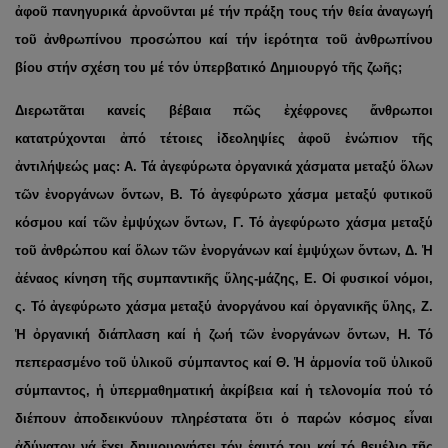
ἀφοῦ πανηγυρικά ἀρνοῦνται μέ τήν πράξη τους τήν θεία ἀναγωγή
τοῦ ἀνθρωπίνου προσώπου καί τήν ἱερότητα τοῦ ἀνθρωπίνου
βίου στήν σχέση του μέ τόν ὑπερβατικό Δημιουργό τῆς ζωῆς;
Διερωτᾶται κανείς βέβαια πῶς ἐχέφρονες ἄνθρωποι
κατατρύχονται ἀπό τέτοιες ἰδεοληψίες ἀφοῦ ἐνώπιον τῆς
ἀντιλήψεώς μας: Α. Τά ἀγεφύρωτα ὀργανικά χάσματα μεταξύ ὅλων
τῶν ἐνοργάνων ὄντων, Β. Τό ἀγεφύρωτο χάσμα μεταξύ φυτικοῦ
κόσμου καί τῶν ἐμψύχων ὄντων, Γ. Τό ἀγεφύρωτο χάσμα μεταξύ
τοῦ ἀνθρώπου καί ὅλων τῶν ἐνοργάνων καί ἐμψύχων ὄντων, Δ. Ἡ
ἀέναος κίνηση τῆς συμπαντικῆς ὕλης-μάζης, Ε. Οἱ φυσικοί νόμοι,
ς. Τό ἀγεφύρωτο χάσμα μεταξύ ἀνοργάνου καί ὀργανικῆς ὕλης, Ζ.
Ἡ ὀργανική διάπλαση καί ἡ ζωή τῶν ἐνοργάνων ὄντων, Η. Τό
πεπερασμένο τοῦ ὑλικοῦ σύμπαντος καί Θ. Ἡ ἁρμονία τοῦ ὑλικοῦ
σύμπαντος, ἡ ὑπερμαθηματική ἀκρίβεια καί ἡ τελονομία πού τό
διέπουν ἀποδεικνύουν πληρέστατα ὅτι ὁ παρών κόσμος εἶναι
ἀδύνατον νά ἔχει δημιουργήσει τόν ἑαυτό του καί τό θεμέλιο τῆς