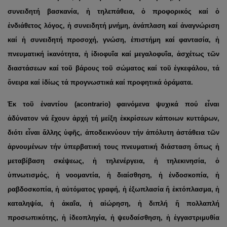
συνειδητή βασκανία, ἡ τηλεπάθεια, ὁ προφορικός καί ὁ
ἐνδιάθετος λόγος, ἡ συνειδητή μνήμη, ἀνάπλαση καί ἀναγνώριση
καί ἡ συνειδητή προσοχή, γνώση, ἐπιστήμη καί φαντασία, ἡ
πνευματική ἱκανότητα, ἡ ἰδιοφυΐα καί μεγαλοφυΐα, ἀσχέτως τῶν
διαστάσεων καί τοῦ βάρους τοῦ σώματος καί τοῦ ἐγκεφάλου, τά
ὄνειρα καί ἰδίως τά προγνωστικά καί προφητικά ὁράματα.
Ἐκ τοῦ ἐναντίου (
a
contrario
) φαινόμενα ψυχικά πού εἶναι
ἀδύνατον νά ἔχουν ἀρχή τή μείξη ἐκκρίσεων κάποιων κυττάρων,
διότι εἶναι ἄλλης ὑφῆς, ἀποδεικνύουν τήν ἀπόλυτη ἀστάθεια τῶν
ἀρνουμένων τήν ὑπερβατική τους πνευματική διάσταση ὅπως ἡ
μεταβίβαση σκέψεως, ἡ τηλενέργεια, ἡ τηλεκινησία, ὁ
ὑπνωτισμός, ἡ νοομαντία, ἡ διαίσθηση, ἡ ἐνδοσκοπία, ἡ
ραβδοσκοπία, ἡ αὐτόματος γραφή, ἡ ἐξωπλασία ἤ ἐκτόπλασμα, ἡ
καταληψία, ἡ ἀκαΐα, ἡ αἰώρηση, ἡ διπλή ἤ πολλαπλή
προσωπικότης, ἡ ἰδεοπληγία, ἡ ψευδαίσθηση, ἡ ἐγγαστριμυθία