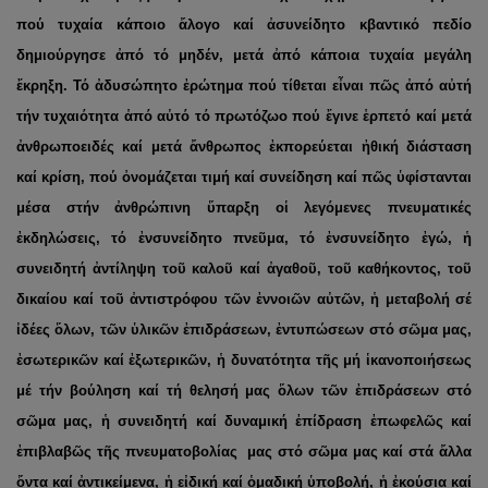
πού τυχαία κάποιο ἄλογο καί ἀσυνείδητο κβαντικό πεδίο
δημιούργησε ἀπό τό μηδέν, μετά ἀπό κάποια τυχαία μεγάλη
ἔκρηξη. Τό ἀδυσώπητο ἐρώτημα πού τίθεται εἶναι πῶς ἀπό αὐτή
τήν τυχαιότητα ἀπό αὐτό τό πρωτόζωο πού ἔγινε ἑρπετό καί μετά
ἀνθρωποειδές καί μετά ἄνθρωπος ἐκπορεύεται ἠθική διάσταση
καί κρίση, πού ὀνομάζεται τιμή καί συνείδηση καί πῶς ὑφίστανται
μέσα στήν ἀνθρώπινη ὕπαρξη οἱ λεγόμενες πνευματικές
ἐκδηλώσεις, τό ἐνσυνείδητο πνεῦμα, τό ἐνσυνείδητο ἐγώ, ἡ
συνειδητή ἀντίληψη τοῦ καλοῦ καί ἀγαθοῦ, τοῦ καθήκοντος, τοῦ
δικαίου καί τοῦ ἀντιστρόφου τῶν ἐννοιῶν αὐτῶν, ἡ μεταβολή σέ
ἰδέες ὅλων, τῶν ὑλικῶν ἐπιδράσεων, ἐντυπώσεων στό σῶμα μας,
ἐσωτερικῶν καί ἐξωτερικῶν, ἡ δυνατότητα τῆς μή ἱκανοποιήσεως
μέ τήν βούληση καί τή θελησή μας ὅλων τῶν ἐπιδράσεων στό
σῶμα μας, ἡ συνειδητή καί δυναμική ἐπίδραση ἐπωφελῶς καί
ἐπιβλαβῶς τῆς πνευματοβολίας μας στό σῶμα μας καί στά ἄλλα
ὄντα καί ἀντικείμενα, ἡ εἰδική καί ὁμαδική ὑποβολή, ἡ ἐκούσια καί