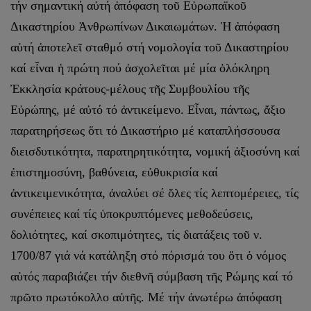
τήν σημαντική αὐτή ἀπόφαση τοῦ Εὐρωπαϊκοῦ
Δικαστηρίου Ἀνθρωπίνων Δικαιωμάτων. Ἡ ἀπόφαση
αὐτή ἀποτελεῖ σταθμό στή νομολογία τοῦ Δικαστηρίου
καί εἶναι ἡ πρώτη πού ἀσχολεῖται μέ μία ὁλόκληρη
Ἐκκλησία κράτους-μέλους τῆς Συμβουλίου τῆς
Εὐρώπης, μέ αὐτό τό ἀντικείμενο. Εἶναι, πάντως, ἄξιο
παρατηρήσεως ὅτι τό Δικαστήριο μέ καταπλήσσουσα
διεισδυτικότητα, παρατηρητικότητα, νομική ἀξιοσύνη καί
ἐπιστημοσύνη, βαθύνεια, εὐθυκρισία καί
ἀντικειμενικότητα, ἀναλύει σέ ὅλες τίς λεπτομέρειες, τίς
συνέπειες καί τίς ὑποκρυπτόμενες μεθοδεύσεις,
δολιότητες, καί σκοπιμότητες, τίς διατάξεις τοῦ ν.
1700/87 γιά νά κατάληξη στό πόρισμά του ὅτι ὁ νόμος
αὐτός παραβιάζει τήν διεθνῆ σύμβαση τῆς Ρώμης καί τό
πρῶτο πρωτόκολλο αὐτῆς. Μέ τήν ἀνωτέρω ἀπόφαση