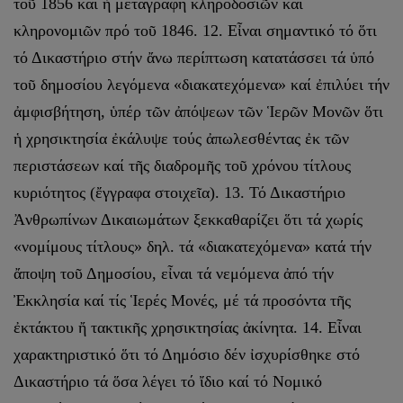
τοῦ 1856 καί ἡ μεταγραφή κληροδοσιῶν καί
κληρονομιῶν πρό τοῦ 1846. 12. Εἶναι σημαντικό τό ὅτι
τό Δικαστήριο στήν ἄνω περίπτωση κατατάσσει τά ὑπό
τοῦ δημοσίου λεγόμενα «διακατεχόμενα» καί ἐπιλύει τήν
ἀμφισβήτηση, ὑπέρ τῶν ἀπόψεων τῶν Ἱερῶν Μονῶν ὅτι
ἡ χρησικτησία ἐκάλυψε τούς ἀπωλεσθέντας ἐκ τῶν
περιστάσεων καί τῆς διαδρομῆς τοῦ χρόνου τίτλους
κυριότητος (ἔγγραφα στοιχεῖα). 13. Τό Δικαστήριο
Ἀνθρωπίνων Δικαιωμάτων ξεκκαθαρίζει ὅτι τά χωρίς
«νομίμους τίτλους» δηλ. τά «διακατεχόμενα» κατά τήν
ἄποψη τοῦ Δημοσίου, εἶναι τά νεμόμενα ἀπό τήν
Ἐκκλησία καί τίς Ἱερές Μονές, μέ τά προσόντα τῆς
ἐκτάκτου ἤ τακτικῆς χρησικτησίας ἀκίνητα. 14. Εἶναι
χαρακτηριστικό ὅτι τό Δημόσιο δέν ἰσχυρίσθηκε στό
Δικαστήριο τά ὅσα λέγει τό ἴδιο καί τό Νομικό