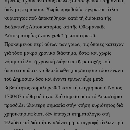
Κράτος, ἔχουν ἀνά τούς αἰῶνες συσσωρεύσει σημαντική
ἀκίνητη περιουσία. Χωρίς ἀμφιβολία, ἔγγραφοι τίτλοι
κυριότητος πού ἀποκτήθηκαν κατά τή διάρκεια τῆς
Βυζαντινῆς Αὐτοκρατορίας καί τῆς Ὀθωμανικῆς
Αὐτοκρατορίας ἔχουν χαθεῖ ἤ καταστραφεῖ.
Προκειμένου περί αὐτῶν τῶν γαιῶν, τίς ὁποῖες κατεῖχαν
γιά τόσο μακρό χρονικό διάστημα, ἔστω καί χωρίς
νόμιμο τίτλο, ἡ χρονική διάρκεια τῆς κατοχῆς πού
ἀπαιτεῖται ὥστε νά θεμελιωθεῖ χρησικτησία τόσο ἔναντι
τοῦ Δημοσίου ὅσο καί ἔναντι τρίτων εἶχε μετά
βεβαιότητος συμπληρωθεῖ κατά τή στιγμή πού ὁ Νόμος
1700/87 ἐτέθη σέ ἰσχύ. Στό σημεῖο αὐτό τό Δικαστήριο
προσδίδει ἰδιαίτερη σημασία στήν κτήση κυριότητος διά
χρησικτησίας διότι δέν ὑπάρχει κτηματολόγιο στή
Ἑλλάδα καί διότι ἦταν ἀδύνατη ἡ μεταγραφή τίτλων πρό