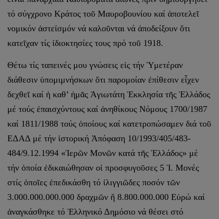
τό σύγχρονο Κράτος τοῦ Μαυροβουνίου καί ἀποτελεῖ
νομικόν ἀστεϊσμόν νά καλοῦνται νά ἀποδείξουν ὅτι
κατεῖχαν τίς ἰδιοκτησίες τους πρό τοῦ 1918.
Θέτω τίς ταπεινές μου γνώσεις εἰς τήν Ὑμετέραν
διάθεσιν ὑπομιμνήσκων ὅτι παρομοίαν ἐπίθεσιν εἶχεν
δεχθεῖ καί ἡ καθ’ ἡμᾶς Ἁγιωτάτη Ἐκκλησία τῆς Ἑλλάδος
μέ τούς ἐπαισχύντους καί ἀνηθίκους Νόμους 1700/1987
καί 1811/1988 τούς ὁποίους καί κατετροπώσαμεν διά τοῦ
ΕΔΑΔ μέ τήν ἱστορική Ἀπόφαση 10/1993/405/483-
484/9.12.1994 «Ἱερῶν Μονῶν κατά τῆς Ἑλλάδος» μέ
τήν ὁποία ἐδικαιώθησαν οἱ προσφυγοῦσες 5 Ἱ. Μονές
στίς ὁποῖες ἐπεδικάσθη τό ἰλιγγιῶδες ποσόν τῶν
3.000.000.000.000 δραχμῶν ἤ 8.800.000.000 Εὐρώ καί
ἀναγκάσθηκε τό Ἑλληνικό Δημόσιο νά θέσει στό