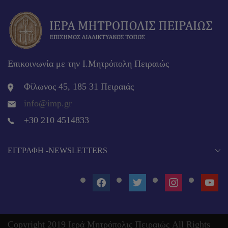
Επικοινωνία με την Ι.Μητρόπολη Πειραιώς
Φίλωνος 45, 185 31 Πειραιάς
info@imp.gr
+30 210 4514833
EΓΓΡΑΦΉ -NEWSLETTERS
FACEBOOK
TWITTER
INSTAGRAM
YOUT
Copyright 2019 Ιερά Μητρόπολις Πειραιώς All Rights