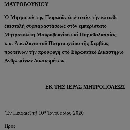
ΜΑΥΡΟΒΟΥΝΙΟΥ
Ὁ Μητροπολίτης Πειραιῶς ἀπέστειλε τήν κάτωθι
ἐπιστολή συμπαραστάσεως στόν ἐμπερίστατο
Μητροπολίτη Μαυροβουνίου καί Παραθαλασσίας
κ.κ. Ἀμφιλόχιο τοῦ Πατριαρχείου τῆς Σερβίας
προτείνων τήν προσφυγή στό Εὐρωπαϊκό Δικαστήριο
Ἀνθρωπίνων Δικαιωμάτων.
ΕΚ ΤΗΣ ΙΕΡΑΣ ΜΗΤΡΟΠΟΛΕΩΣ
ῃ
᾿Εν Πειραιεῖ τῇ 10
Ἰανουαρίου 2020
Πρός