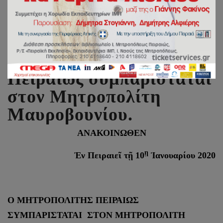
Ο Μητροπολίτης
Πειραιώς συμπαρίσταται
στον Μητροπολίτη
Μαυροβουνίου.
ΑΝΑΚΟΙΝΩΘΕΝ
ῃ
Ἐν Πειραιεῖ τῇ 10
Ἰανουαρίου 2020
Ο ΜΗΤΡΟΠΟΛΙΤΗΣ ΠΕΙΡΑΙΩΣ
ΣΥΜΠΑΡΙΣΤΑΤΑΙ ΣΤΟΝ ΜΗΤΡΟΠΟΛΙΤΗ