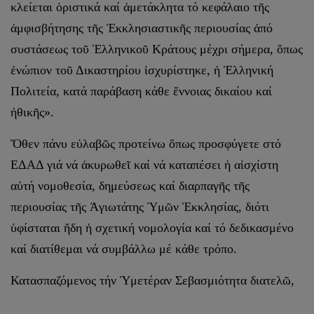
κλείεται ὁριστικά καί ἀμετάκλητα τό κεφάλαιο τῆς
ἀμφισβήτησης τῆς Ἐκκλησιαστικῆς περιουσίας ἀπό
συστάσεως τοῦ Ἑλληνικοῦ Κράτους μέχρι σήμερα, ὅπως
ἐνώπιον τοῦ Δικαστηρίου ἰσχυρίστηκε, ἡ Ἑλληνική
Πολιτεία, κατά παράβαση κάθε ἔννοιας δικαίου καί
ἠθικῆς».
Ὅθεν πάνυ εὐλαβῶς προτείνω ὅπως προσφύγετε στό
ΕΔΑΔ γιά νά ἀκυρωθεῖ καί νά καταπέσει ἡ αἰσχίστη
αὐτή νομοθεσία, δημεύσεως καί διαρπαγῆς τῆς
περιουσίας τῆς Ἁγιωτάτης Ὑμῶν Ἐκκλησίας, διότι
ὑφίσταται ἤδη ἡ σχετική νομολογία καί τό δεδικασμένο
καί διατίθεμαι νά συμβάλλω μέ κάθε τρόπο.
Κατασπαζόμενος τήν Ὑμετέραν Σεβασμιότητα διατελῶ,