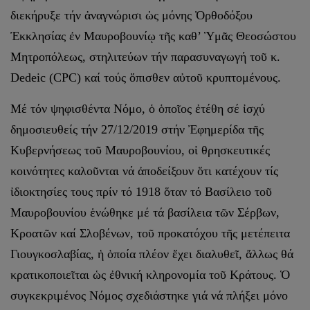
διεκήρυξε τήν ἀναγνώρισι ὡς μόνης Ὀρθοδόξου
Ἐκκλησίας ἐν Μαυροβουνίῳ τῆς καθ’ Ὑμᾶς Θεοσώστου
Μητροπόλεως, στηλιτεύων τήν παρασυναγωγή τοῦ κ.
Dedeic (CPC) καί τούς ὄπισθεν αὐτοῦ κρυπτομένους.
Μέ τόν ψηφισθέντα Νόμο, ὁ ὁποῖος ἐτέθη σέ ἰσχύ
δημοσιευθείς τήν 27/12/2019 στήν Ἐφημερίδα τῆς
Κυβερνήσεως τοῦ Μαυροβουνίου, οἱ θρησκευτικές
κοινότητες καλοῦνται νά ἀποδείξουν ὅτι κατέχουν τίς
ἰδιοκτησίες τους πρίν τό 1918 ὅταν τό Βασίλειο τοῦ
Μαυροβουνίου ἑνώθηκε μέ τά βασίλεια τῶν Σέρβων,
Κροατῶν καί Σλοβένων, τοῦ προκατόχου τῆς μετέπειτα
Γιουγκοσλαβίας, ἡ ὁποία πλέον ἔχει διαλυθεῖ, ἄλλως θά
κρατικοποιεῖται ὡς ἐθνική κληρονομία τοῦ Κράτους. Ὁ
συγκεκριμένος Νόμος σχεδιάστηκε γιά νά πλήξει μόνο