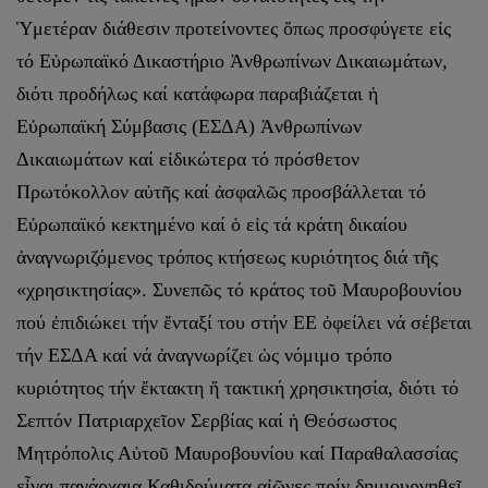
Ὑμετέραν διάθεσιν προτείνοντες ὅπως προσφύγετε εἰς
τό Εὐρωπαϊκό Δικαστήριο Ἀνθρωπίνων Δικαιωμάτων,
διότι προδήλως καί κατάφωρα παραβιάζεται ἡ
Εὐρωπαϊκή Σύμβασις (ΕΣΔΑ) Ἀνθρωπίνων
Δικαιωμάτων καί εἰδικώτερα τό πρόσθετον
Πρωτόκολλον αὐτῆς καί ἀσφαλῶς προσβάλλεται τό
Εὐρωπαϊκό κεκτημένο καί ὁ εἰς τά κράτη δικαίου
ἀναγνωριζόμενος τρόπος κτήσεως κυριότητος διά τῆς
«χρησικτησίας». Συνεπῶς τό κράτος τοῦ Μαυροβουνίου
πού ἐπιδιώκει τήν ἔνταξί του στήν ΕΕ ὀφείλει νά σέβεται
τήν ΕΣΔΑ καί νά ἀναγνωρίζει ὡς νόμιμο τρόπο
κυριότητος τήν ἔκτακτη ἤ τακτική χρησικτησία, διότι τό
Σεπτόν Πατριαρχεῖον Σερβίας καί ἡ Θεόσωστος
Μητρόπολις Αὐτοῦ Μαυροβουνίου καί Παραθαλασσίας
εἶναι πανάρχαια Καθιδρύματα αἰῶνες πρίν δημιουργηθεῖ