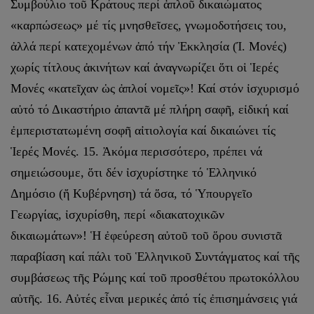
Συμβούλιο τοῦ Κράτους περί ἁπλοῦ δικαιώματος
«καρπώσεως» μέ τίς μνησθεῖσες, γνωμοδοτήσεις του,
ἀλλά περί κατεχομένων ἀπό τήν Ἐκκλησία (Ί. Μονές)
χωρίς τίτλους ἀκινήτων καί ἀναγνωρίζει ὅτι οἱ Ἱερές
Μονές «κατεῖχαν ὡς ἁπλοί νομεῖς»! Καί στόν ἰσχυρισμό
αὐτό τό Δικαστήριο ἀπαντᾶ μέ πλήρη σαφῆ, εἰδική καί
ἐμπεριστατωμένη σοφῆ αἰτιολογία καί δικαιώνει τίς
Ἱερές Μονές. 15. Ἀκόμα περισσότερο, πρέπει νά
σημειώσουμε, ὅτι δέν ἰσχυρίστηκε τό Ἑλληνικό
Δημόσιο (ἤ Κυβέρνηση) τά ὅσα, τό Ὑπουργεῖο
Γεωργίας, ἰσχυρίσθη, περί «διακατοχικῶν
δικαιωμάτων»! Ἡ ἐφεύρεση αὐτοῦ τοῦ ὅρου συνιστᾶ
παραβίαση καί πάλι τοῦ Ἑλληνικοῦ Συντάγματος καί τῆς
συμβάσεως τῆς Ρώμης καί τοῦ προσθέτου πρωτοκόλλου
αὐτῆς. 16. Αὐτές εἶναι μερικές ἀπό τίς ἐπισημάνσεις γιά