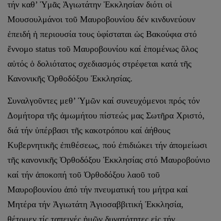
τήν καθ’ Ὑμᾶς Ἁγιωτάτην Ἐκκλησίαν διότι οἱ
Μουσουλμάνοι τοῦ Μαυροβουνίου δέν κινδυνεύουν
ἐπειδή ἡ περιουσία τους ὑφίσταται ὡς Βακούφια στό
ἔννομο status τοῦ Μαυροβουνίου καί ἑπομένως ὅλος
αὐτός ὁ δολιότατος σχεδιασμός στρέφεται κατά τῆς
Κανονικῆς Ὀρθοδόξου Ἐκκλησίας.
Συναλγοῦντες μεθ’ Ὑμῶν καί συνευχόμενοι πρός τόν
Δομήτορα τῆς ἀμωμήτου πίστεώς μας Σωτῆρα Χριστό,
διά τήν ὑπέρβασι τῆς κακοτρόπου καί ἀήθους
Κυβερνητικῆς ἐπιθέσεως, πού ἐπιδιώκει τήν ἀπομείωσι
τῆς κανονικῆς Ὀρθοδόξου Ἐκκλησίας στό Μαυροβούνιο
καί τήν ἀποκοπή τοῦ Ὀρθοδόξου λαοῦ τοῦ
Μαυροβουνίου ἀπό τήν πνευματική του μήτρα καί
Μητέρα τήν Ἁγιωτάτη Ἁγιοσαββιτική Ἐκκλησία,
θέτομεν τίς ταπεινές ἡμῶν δυνατότητες εἰς τήν