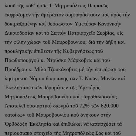
λαοῦ τῆς καθ’ ἡμᾶς Ἱ. Μητροπόλεως Πειραιῶς
ἐκφράζομεν τήν ἀμέριστον συμπαράστασιν μας πρός τήν
δοκιμαζομένην καί θεόσωστον Ὑμετέραν Κανονικήν
Δικαιοδοσίαν καί τό Σεπτόν Πατριαρχεῖο Σερβίας, εἰς
τήν φίλην χώραν τοῦ Μαυροβουνίου, διά τήν ἀήθη καί
προκλητικήν ἐπίθεσιν τῆς Κυβερνήσεως τοῦ
Πρωθυπουργοῦ κ. Ντοῦσκο Μάρκοβιτς καί τοῦ
Προέδρου κ. Μίλο Τζουκάνοβιτς μέ τήν ἐπιψήφισι τοῦ
ληστρικοῦ Νόμου διαρπαγῆς τῶν Ἱ. Ναῶν, Μονῶν καί
Ἐκκλησιαστικῶν Ἱδρυμάτων τῆς Ὑμετέρας
Μητροπόλεως Μαυροβουνίου καί Παραθαλασσίας.
Ἀποτελεῖ οὐσιαστικό διωγμό τοῦ 72% τῶν 620.000
κατοίκων τοῦ Μαυροβουνίου πού ἀνήκουν στήν
Ὀρθόδοξη Ἐκκλησία καί ἐπιδιώκει νά κατασχέσει τά
περιουσιακά στοιχεῖα τῆς Μητροπόλεώς Σας καί τοῦ