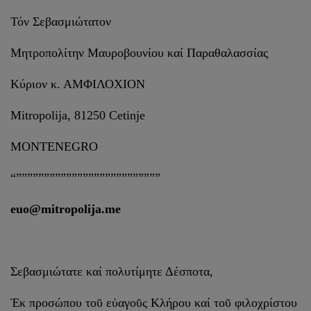
Τόν Σεβασμιώτατον
Μητροπολίτην Μαυροβουνίου καί Παραθαλασσίας
Κύριον κ. ΑΜΦΙΛΟΧΙΟΝ
Mitropolija, 81250 Cetinje
MONTENEGRO
“””””””””””””””””””””””””””
euo@
mitropolija.
me
Σεβασμιώτατε καί πολυτίμητε Δέσποτα,
Ἐκ προσώπου τοῦ εὐαγοῦς Κλήρου καί τοῦ φιλοχρίστου