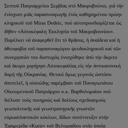
Σεπτοῦ Πατριαρχείου Σερβίας στό Μαυροβούνιο, γιά τήν
ἐνίσχυσι μιᾶς παρασυναγωγῆς ἑνός καθηρημένου πρώην
κληρικοῦ τοῦ Miras Dedeic, πού αὐτοπροσδιορίζεται ὡς
δῆθεν «Αὐτοκέφαλη Ἐκκλησία τοῦ Μαυροβουνίου».
Παρέλκει νά ἀναφερθεῖ ὅτι τό θρᾶσος, ἡ ἀναίδεια καί ἡ
ἀθεοφοβία τοῦ παρασυναγώγου ψευδοκληρικοῦ καί τῶν
συνεργατῶν του δυστυχῶς ἐνισχύθηκε ἀπό τήν ἄκριτο
καί ἄκυρο χορήγησι Αὐτοκεφαλίας εἰς τήν ἀντικανονική
δομή τῆς Οὐκρανίας. Θετικό ὅμως γεγονός ὡστόσο
ἀποτελεῖ, ἡ οὐσιώδης παρέμβασι τοῦ Παναγιωτάτου
Οἰκουμενικοῦ Πατριάρχου κ.κ. Βαρθολομαίου πού
διέλυσε τούς πονηρούς καί δολίους σχεδιασμούς
γεωπολιτικῆς καί γεωστρατηγικῆς γνωστῶν
εὐρωατλαντικῶν κύκλων, δίδων συνέντευξιν στήν
Ἐφημερίδα «Kurir» τοῦ Βελιγραδίου στήν ὁποία