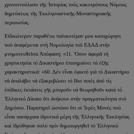
χρονοντούλαπο τῆς Ἱστορίας τούς κακοτρόπους Νόμους
δημεύσεως τῆς Ἐκκλησιαστικῆς-Μοναστηριακῆς
περιουσίας.
Εἰδικώτερον παραθέτω παλαιοτέραν μου καταχώρησι
πού ἀναφέρεται στή Νομολογία τοῦ ΕΔΑΔ στήν
μνημονευθεῖσα Ἀπόφαση: «11. Ὅσον ἀφορᾶ τή
χρησικτησία τό Δικαστήριο ἐπισημαίνει τά ἑξῆς
χαρακτηριστικά: «60. Δέν εἶναι ἐφικτό γιά τό Δικαστήριο
νά ἀναλάβει νά ἐξακριβώσει τό ἴδιο ποιές ἀπό τίς
ἐπίδικες ἐκτάσεις γῆς μποροῦν νά θεωρηθοῦν κατά τό
Ἑλληνικό Δίκαιο ὅτι ἀνήκουν στήν πραγματικότητα στό
Δημόσιο. Παρατηρεῖ ὡστόσο ὅτι οἱ Ἱερές Μονές πού
εἶναι πανάρχαια ἰδρυτικά μέρη τῆς Ἑλληνικῆς Ἐκκλησίας
καί ἱδρύθηκαν πολύ πρίν δημιουργηθεῖ τό Ἑλληνικό