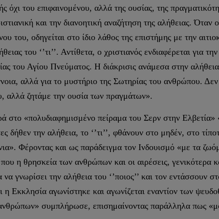
ωής όχι του επιφαινομένου, αλλά της ουσίας, της πραγματικό
ιστιανική και την διανοητική αναζήτηση της αλήθειας. Όταν 
ου του, οδηγείται στο ίδιο λάθος της επιστήμης με την αιτιο
ιας του ‘’τι’’. Αντίθετα, ο χριστιανός ενδιαφέρεται για την
ας του Αγίου Πνεύματος. Η διάκρισις ανάμεσα στην αλήθεια το
ννοια, αλλά για το μυστήριο της Σωτηρίας του ανθρώπου. Δεν
υ, αλλά ζητάμε την ουσία των πραγμάτων».
ά στο «πολυδιαφημισμένο πείραμα του Σερν στην Ελβετία» «
ς δήθεν την αλήθεια, το ‘’τι’’, φθάνουν στο μηδέν, στο τίπο
όνια». Φέροντας και ως παράδειγμα τον Ινδουισμό «με τα ζ
που η θρησκεία των ανθρώπων και οι αιρέσεις, γενικότερα κα
 να γνωρίσει την αλήθεια του ‘’ποιος’’ και τον εντάσσουν σ
και η Εκκλησία αγωνίστηκε και αγωνίζεται εναντίον των ψευ
 ανθρώπων» συμπλήρωσε, επισημαίνοντας παράλληλα πως «μό