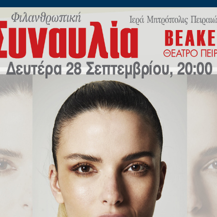
ίλωνος 45
Η
ΠΟΙΜΑΝΤΙΚΗ
ΕΚΠΑΙΔΕΥΣΗ
Μ.Μ.Ε
ΝΕΟ