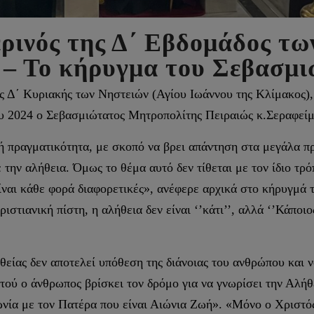
ρινός της Δ΄ Εβδομάδος τω
– Το κήρυγμα του Σεβασμι
ς Δ΄ Κυριακής των Νηστειών (Αγίου Ιωάννου της Κλίμακος),
 2024 ο Σεβασμιώτατος Μητροπολίτης Πειραιώς κ.Σεραφείμ, 
ή πραγματικότητα, με σκοπό να βρει απάντηση στα μεγάλα π
ην αλήθεια. Όμως το θέμα αυτό δεν τίθεται με τον ίδιο τρόπ
είναι κάθε φορά διαφορετικές», ανέφερε αρχικά στο κήρυγμά
στιανική πίστη, η αλήθεια δεν είναι ‘’κάτι’’, αλλά ‘’Κάποιο
είας δεν αποτελεί υπόθεση της διάνοιας του ανθρώπου και ν
ύ ο άνθρωπος βρίσκει τον δρόμο για να γνωρίσει την Αλήθε
ωνία με τον Πατέρα που είναι Αιώνια Ζωή». «Μόνο ο Χριστό