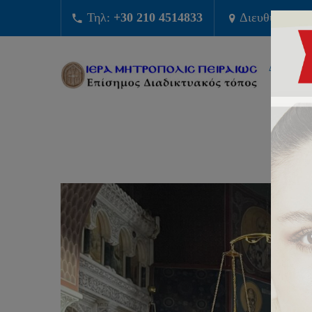
Τηλ:
+30 210 4514833
Διευθυνση:
Φ
ΔΙΟΙΚΗΣ