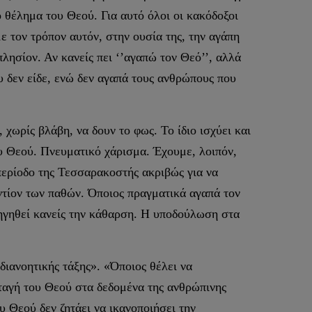
 θέλημα του Θεού. Για αυτό όλοι οι κακόδοξοι
με τον τρόπον αυτόν, στην ουσία της, την αγάπη
λησίον. Αν κανείς πει ‘’αγαπώ τον Θεό’’, αλλά
ου δεν είδε, ενώ δεν αγαπά τους ανθρώπους που
ωρίς βλάβη, να δουν το φως. Το ίδιο ισχύει και
υ Θεού. Πνευματικό χάρισμα. Έχουμε, λοιπόν,
περίοδο της Τεσσαρακοστής ακριβώς για να
ντίον των παθών. Όποιος πραγματικά αγαπά τον
δηγηθεί κανείς την κάθαρση. Η υποδούλωση στα
διανοητικής τάξης». «Όποιος θέλει να
οταγή του Θεού στα δεδομένα της ανθρώπινης
υ Θεού δεν ζητάει να ικανοποιήσει την