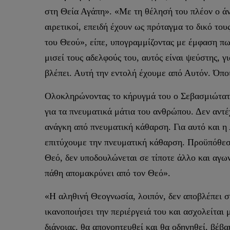
στη Θεία Αγάπη». «Με τη θέλησή του πλέον ο άνθ
αιρετικοί, επειδή έχουν ως πρόταγμα το δικό του
του Θεού», είπε, υπογραμμίζοντας με έμφαση πως
μισεί τους αδελφούς του, αυτός είναι ψεύστης, γ
βλέπει. Αυτή την εντολή έχουμε από Αυτόν. Όποι
Ολοκληρώνοντας το κήρυγμά του ο Σεβασμιώτατος
για τα πνευματικά μάτια του ανθρώπου. Δεν αντ
ανάγκη από πνευματική κάθαρση. Για αυτό και η
επιτύχουμε την πνευματική κάθαρση. Προϋπόθεσι
Θεό, δεν υποδουλώνεται σε τίποτε άλλο και αγω
πάθη απομακρύνει από τον Θεό».
«Η αληθινή Θεογνωσία, λοιπόν, δεν αποβλέπει στ
ικανοποιήσει την περιέργειά του και ασχολείτα
διάνοιας, θα απογοητευθεί και θα οδηγηθεί, βέβα