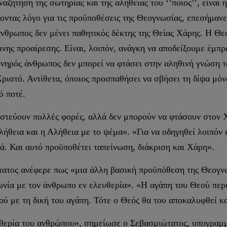
ζήτηση της σωτηρίας και της αλήθειας του ‘’ποιος’’, είναι η
οντας λόγο για τις προϋποθέσεις της Θεογνωσίας, επεσήμανε 
άνθρωπος δεν μένει παθητικός δέκτης της Θείας Χάρης. Η Θ
νης προαίρεσης. Είναι, λοιπόν, ανάγκη να αποδείξουμε έμπρ
ονηρός άνθρωπος δεν μπορεί να φτάσει στην αληθινή γνώση τ
ριστό. Αντίθετα, όποιος προσπαθήσει να σβήσει τη δίψα μόνος
ό ποτέ.
ιστεύουν πολλές φορές, αλλά δεν μπορούν να φτάσουν στον Χρ
λήθεια και η Αλήθεια με το ψέμα». «Για να οδηγηθεί λοιπόν 
κά. Και αυτό προϋποθέτει ταπείνωση, διάκριση και Χάρη».
ατος ανέφερε πως «μια άλλη βασική προϋπόθεση της Θεογνωσί
ωνία με τον άνθρωπο εν ελευθερία». «Η αγάπη του Θεού περ
ού με τη δική του αγάπη. Τότε ο Θεός θα του αποκαλυφθεί κ
θερία του ανθρώπου», σημείωσε ο Σεβασμιώτατος, υπογραμμ