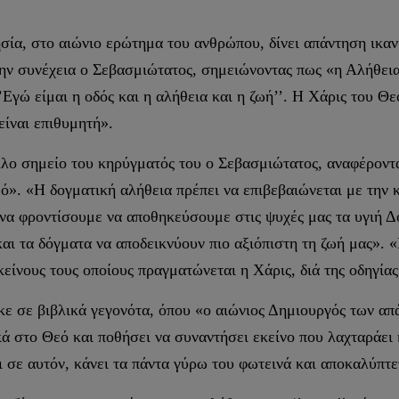
ησία, στο αιώνιο ερώτημα του ανθρώπου, δίνει απάντηση ικανή
ην συνέχεια ο Σεβασμιώτατος, σημειώνοντας πως «η Αλήθεια 
Εγώ είμαι η οδός και η αλήθεια και η ζωή’’. Η Χάρις του Θε
είναι επιθυμητή».
λλο σημείο του κηρύγματός του ο Σεβασμιώτατος, αναφέροντ
μό». «Η δογματική αλήθεια πρέπει να επιβεβαιώνεται με την
α φροντίσουμε να αποθηκεύσουμε στις ψυχές μας τα υγιή Δόγ
και τα δόγματα να αποδεικνύουν πιο αξιόπιστη τη ζωή μας». 
είνους τους οποίους πραγματώνεται η Χάρις, διά της οδηγία
ε σε βιβλικά γεγονότα, όπου «ο αιώνιος Δημιουργός των απ
 στο Θεό και ποθήσει να συναντήσει εκείνο που λαχταράει η
ι σε αυτόν, κάνει τα πάντα γύρω του φωτεινά και αποκαλύπτε