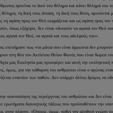
ρωπος αρνείται το δικό του θέλημα και κάνει θέλημά του το
ς θέλημα, τη δική τους άποψη, τη δική τους θέση, αρνούνται 
 «η αγάπη προς τον Θεό εκφράζεται και ως αγάπη προς τον π
ιατί», όπως εξήγησε, δεν είναι «δυνατόν να αγαπά τον Θεό π
ος αγαπά τον Θεό, να αγαπά και τους αδελφούς του».
 επεσήμανε πως «τα μάτια που είναι άρρωστα δεν μπορούν, χ
έχουν στη θέα του Ακτίστου Θείου Φωτός που είναι δωρεά το
 Αγία μας Εκκλησία μας προσφέρει και αυτή την εκπληκτική 
ς, όμως, για την κάθαρση του ανθρώπου είναι ο αγώνας ενα
νίζεται εναντίον των παθών. Δεν υπάρχει άλλος δρόμος να ο
ην ικανοποίηση της περιέργειας του ανθρώπου και δεν είναι 
ι με ερωτήματα διανοητικής τάξεως που προϋποθέτουν την υπ
ια, στην πλάνη». «Όποιος, όμως, ποθεί την αληθινή γνώση το