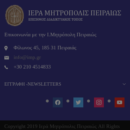
Επικοινωνία με την Ι.Μητρόπολη Πειραιώς
Φίλωνος 45, 185 31 Πειραιάς
info@imp.gr
+30 210 4514833
EΓΓΡΑΦΉ -NEWSLETTERS
FACEBOOK
TWITTER
INSTAGRAM
YOUT
Copyright 2019 Ιερά Μητρόπολις Πειραιώς All Rights