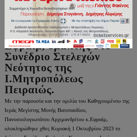
Ο Ηγούμενος της Ι.Μ.Μ.
Βατοπαιδίου Γέροντας
Εφραίμ, ομιλιτής στο
Συνέδριο Στελεχών
Νεότητος της
Ι.Μητροπόλεως
Πειραιώς.
Με την παρουσία και την ομιλία του Καθηγουμένου της
Ιεράς Μεγίστης Μονής Βατοπαιδίου,
Πανοσιολογιωτάτου Αρχιμανδρίτου κ.Εφραίμ,
ολοκληρώθηκε χθες Κυριακή 1 Οκτωβρίου 2023 το