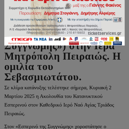
Ο Α΄ Κατανυκτικός
Εσπερινός («της
Συγγνώμης») στην Ιερά
Μητρόπολη Πειραιώς. Η
ομιλία του
Σεβασμιωτάτου.
Σε κλίμα κατάνυξης τελέστηκε σήμερα, Κυριακή 2
Μαρτίου 2025 η Ακολουθία του Κατανυκτικού
Εσπερινού στον Καθεδρικό Ιερό Ναό Αγίας Τριάδος
Πειραιώς.
Στον «Εσπερινό της Συγγνώμης» χοροστάτησε ο