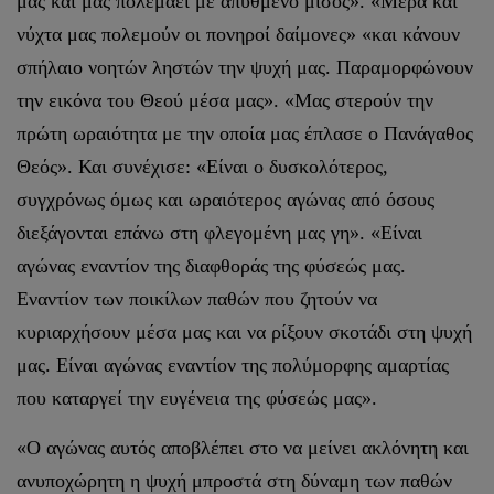
μας και μας πολεμάει με απύθμενο μίσος». «Μέρα και
νύχτα μας πολεμούν οι πονηροί δαίμονες» «και κάνουν
σπήλαιο νοητών ληστών την ψυχή μας. Παραμορφώνουν
την εικόνα του Θεού μέσα μας». «Μας στερούν την
πρώτη ωραιότητα με την οποία μας έπλασε ο Πανάγαθος
Θεός». Και συνέχισε: «Είναι ο δυσκολότερος,
συγχρόνως όμως και ωραιότερος αγώνας από όσους
διεξάγονται επάνω στη φλεγομένη μας γη». «Είναι
αγώνας εναντίον της διαφθοράς της φύσεώς μας.
Εναντίον των ποικίλων παθών που ζητούν να
κυριαρχήσουν μέσα μας και να ρίξουν σκοτάδι στη ψυχή
μας. Είναι αγώνας εναντίον της πολύμορφης αμαρτίας
που καταργεί την ευγένεια της φύσεώς μας».
«Ο αγώνας αυτός αποβλέπει στο να μείνει ακλόνητη και
ανυποχώρητη η ψυχή μπροστά στη δύναμη των παθών