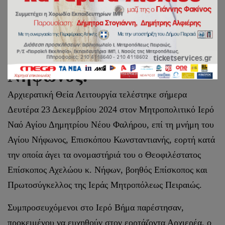
Ονομαστήρια του
Θεοφιλεστάτου
Επισκόπου Αχελώου κ.
Νήφωνος.
Αρχιερατική Θεία Λειτουργία τελέστηκε σήμερα
Δευτέρα 23 Δεκεμβρίου 2024 στον Μητροπολιτικό Ιερό
Ναό Αγίου Δημητρίου Νέου Φαλήρου, επί τη μνήμη του
Αγίου Νήφωνος, Επισκόπου Κωνσταντιανής, εορτή κατά
την οποία άγει τα ονομαστήριά του ο Θεοφιλέστατος
Επίσκοπος Αχελώου κ. Νήφων, βοηθός Επίσκοπος και
Πρωτοσύγκελλος της Ιεράς Μητροπόλεως Πειραιώς.
Συμπροσευχόμενοι στο Ιερό Βήμα παρέστησαν,
προκειμένου να ευχηθούν στον εορτάζοντα Αρχιερέα, ο