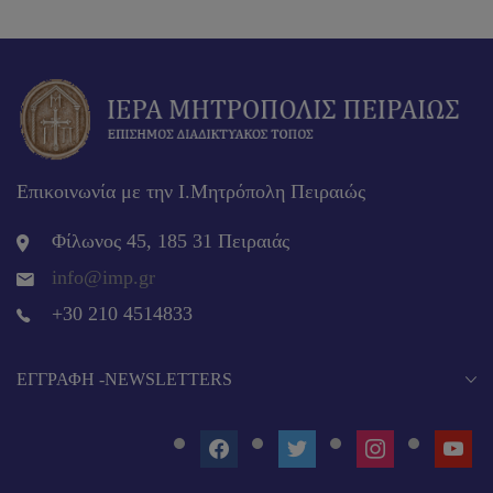
Επικοινωνία με την Ι.Μητρόπολη Πειραιώς
Φίλωνος 45, 185 31 Πειραιάς
info@imp.gr
+30 210 4514833
EΓΓΡΑΦΉ -NEWSLETTERS
FACEBOOK
TWITTER
INSTAGRAM
YOUT