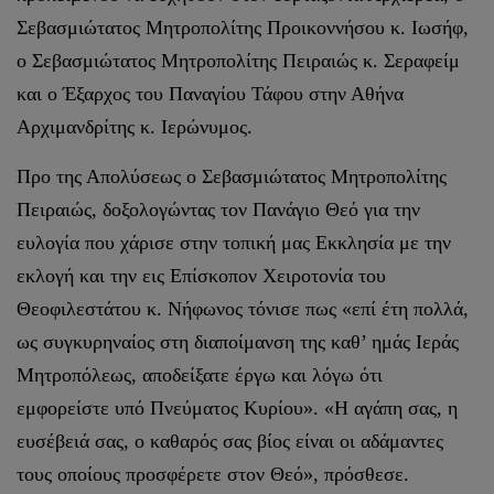
Σεβασμιώτατος Μητροπολίτης Προικοννήσου κ. Ιωσήφ,
ο Σεβασμιώτατος Μητροπολίτης Πειραιώς κ. Σεραφείμ
και ο Έξαρχος του Παναγίου Τάφου στην Αθήνα
Αρχιμανδρίτης κ. Ιερώνυμος.
Προ της Απολύσεως ο Σεβασμιώτατος Μητροπολίτης
Πειραιώς, δοξολογώντας τον Πανάγιο Θεό για την
ευλογία που χάρισε στην τοπική μας Εκκλησία με την
εκλογή και την εις Επίσκοπον Χειροτονία του
Θεοφιλεστάτου κ. Νήφωνος τόνισε πως «επί έτη πολλά,
ως συγκυρηναίος στη διαποίμανση της καθ’ ημάς Ιεράς
Μητροπόλεως, αποδείξατε έργω και λόγω ότι
εμφορείστε υπό Πνεύματος Κυρίου». «Η αγάπη σας, η
ευσέβειά σας, ο καθαρός σας βίος είναι οι αδάμαντες
τους οποίους προσφέρετε στον Θεό», πρόσθεσε.