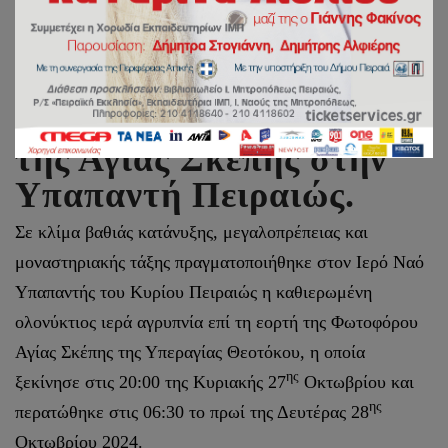
Ολονύκτιος ιερά
αγρυπνία επί τη εορτή
της Αγίας Σκέπης στην
Υπαπαντή Πειραιώς.
Σε κλίμα βαθιάς κατάνυξης, μεγαλοπρέπειας και
μοναστηριακής τάξης πραγματοποιήθηκε στον Ιερό Ναό
Υπαπαντής του Κυρίου Πειραιώς η καθιερωμένη
ολονύκτιος ιερά αγρυπνία επί τη εορτή της Φωτοφόρου
Αγίας Σκέπης της Υπεραγίας Θεοτόκου, η οποία
ης
ξεκίνησε στις 20:00 της Κυριακής 27
Οκτωβρίου και
ης
περατώθηκε στις 06:30 το πρωί της Δευτέρας 28
Οκτωβρίου 2024.