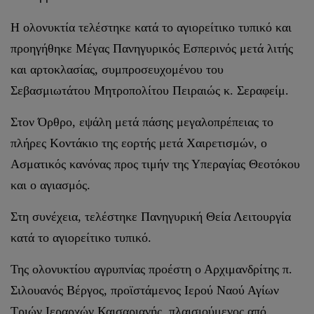
Η ολονυκτία τελέστηκε κατά το αγιορείτικο τυπικό και
προηγήθηκε Μέγας Πανηγυρικός Εσπερινός μετά λιτής
και αρτοκλασίας, συμπροσευχομένου του
Σεβασμιωτάτου Μητροπολίτου Πειραιώς κ. Σεραφείμ.
Στον Όρθρο, εψάλη μετά πάσης μεγαλοπρέπειας το
πλήρες Κοντάκιο της εορτής μετά Χαιρετισμών, ο
Ασματικός κανόνας προς τιμήν της Υπεραγίας Θεοτόκου
και ο αγιασμός.
Στη συνέχεια, τελέστηκε Πανηγυρική Θεία Λειτουργία
κατά το αγιορείτικο τυπικό.
Της ολονυκτίου αγρυπνίας προέστη ο Αρχιμανδρίτης π.
Σιλουανός Βέργος, προϊστάμενος Ιερού Ναού Αγίων
Τριών Ιεραρχών Καισαριανής, πλαισιούμενος από