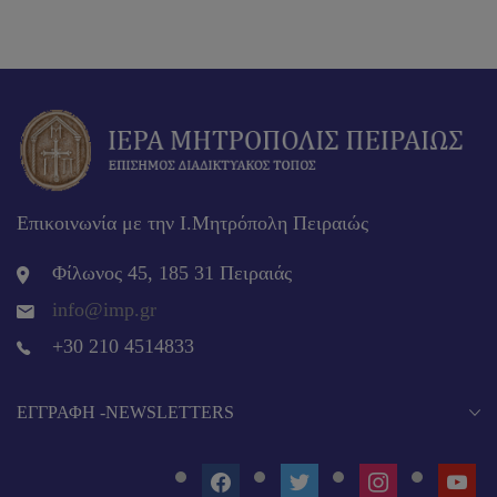
Επικοινωνία με την Ι.Μητρόπολη Πειραιώς
Φίλωνος 45, 185 31 Πειραιάς
info@imp.gr
+30 210 4514833
EΓΓΡΑΦΉ -NEWSLETTERS
FACEBOOK
TWITTER
INSTAGRAM
YOUT