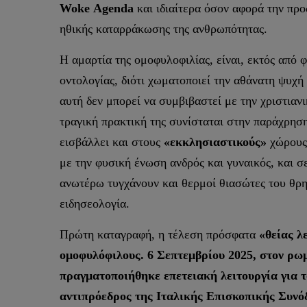
Woke
Agenda
και ιδιαίτερα όσον αφορά την πρ
ηθικής καταρράκωσης της ανθρωπότητας.
Η αμαρτία της ομοφυλοφιλίας, είναι, εκτός από 
οντολογίας, διότι χωματοποιεί την αθάνατη ψυχή
αυτή δεν μπορεί να συμβιβαστεί με την χριστιαν
τραγική πρακτική της συνίσταται στην παράχρησ
εισβάλλει και στους
«εκκλησιαστικούς»
χώρους 
με την φυσική ένωση ανδρός και γυναικός, και σ
ανωτέρω τυγχάνουν και θερμοί θιασώτες του θρ
ειδησεολογία.
Πρώτη καταγραφή, η τέλεση πρόσφατα
«θείας λ
ομοφυλόφιλους. 6 Σεπτεμβρίου 2025, στον ρωμ
πραγματοποιήθηκε επετειακή λειτουργία για 
αντιπρόεδρος της Ιταλικής Επισκοπικής Συνό