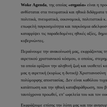
Woke
Agenda
, της οποίας
«σημαία»
είναι η πρ
ανθίσταται στα πνευματικά και ηθικά διδάγματα 
πολιτικά, πνευματικά, οικονομικά, πολιτιστικά 
επωφελή παγκοσμιότητα και παγκόσμια αδελφοσύνη
καταρρίψει τις παραδεδομένες ηθικές αξίες, δη
κυβερνώντες.
Περαίνουμε την ανακοίνωσή μας, εκφράζοντας τη
αιρετικού χριστιανικού κόσμου, ο οποίος, στερη
τα οποία ορίζουν την αληθινή ζωή και υιοθετεί 
μας η αιρετική (κυρίως η δυτική) Χριστιανοσύν
πολύμορφης αποστασίας. Δεν είναι καθόλου τυχα
κατάπτωση και την ηθική καταβαράθρωση, που βίω
ταυτόχρονα προωθεί, επ’ ωφελεία του και τον οι
Εκφράζουμε επίσης την λύπη μας και την ανησυχία