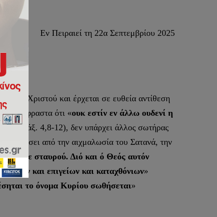
Εν Πειραιεί τη 22α Σεπτεμβρίου 2025
ς του Χριστού και έρχεται σε ευθεία αντίθεση
αι απερίφραστα ότι «
ουκ εστίν εν άλλω ουδενί η
άς
» (Πράξ. 4,8-12), δεν υπάρχει άλλος σωτήρας
πολυτρώσει από την αιχμαλωσία του Σατανά, την
νάτου δε σταυρού. Διό και ό Θεός αυτόν
υρανίων και επιγείων και καταχθόνιων
»
λέσηται το όνομα Κυρίου σωθήσεται
»