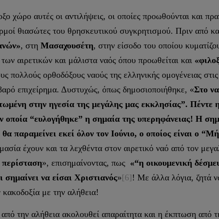
ξο χώρο αυτές οι αντιλήψεις, οι οποίες προωθούνται και πρ
 θερμοί θιασώτες του θρησκευτικού συγκρητισμού. Πριν από 
ανών»
, στη
Μασαχουσέτη
, στην είσοδο του οποίου κυματίζ
 των αιρετικών και μάλιστα ναός όπου προωθείται και
«φιλοξ
τους πολλούς ορθοδόξους ναούς της ελληνικής ομογένειας στι
βαρό επιχείρημα. Δυστυχώς, όπως δημοσιοποιήθηκε, «
Στο να
ωμένη στην ηγεσία της μεγάλης μας εκκλησίας”. Πέντε η
την οποία “ευλογήθηκε” η σημαία της υπερηφάνειας! Η ση
 θα παραμείνει εκεί όλον τον Ιούνιο, ο οποίος είναι ο “Μ
μασία έχουν και τα λεχθέντα στον αιρετικό ναό από τον μεγ
ν περίσταση
», επισημαίνοντας, πως
«“η οικουμενική δέσμευ
ι σημαίνει να είσαι Χριστιανός
»
[6]
! Με άλλα λόγια, ζητά 
 κακοδοξία με την αλήθεια!
από την αλήθεια ακολουθεί απαραίτητα και η έκπτωση από τη