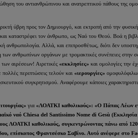
οώθηση του αντιανθρώπινου και ανατρεπτικού πάθους της ομο
φρικτή ύβρη προς τον Δημιουργό, και εκτροπή από την φυσική
 και καταστρέφει τον άνθρωπο, ως Ναό του Θεού. Βοά η βιβλ
ική ανθρωπολογία. Αλλά, και επιπροσθέτως, διότι δεν υποστη
η των ανθρωπίνων οργάνων με τρομακτικές συνέπειες στην σω
των αιρέσεων! Αιρετικές
«εκκλησίες»
και ομολογίες την έ
ε πολλές περιπτώσεις τελούν και
«ιερουργίες»
ομοφυλόφιλ
ησκευτικού συγκρητισμού. Αναφέρουμε κάποιες χαρακτηριστι
ειτουργίας»
για
«ΛΟΑΤΚΙ καθολικούς»: «Ο Πάπας Λέων ενέ
αϊκό ναό Chiesa del Santissimo Nome di Gesù (Εκκλησία
τους ΛΟΑΤΚΙ καθολικούς, συγκεντρώνοντας πάνω από 1200
δου, επίσκοπος Φραντσέσκο Σαβίνο. Αυτό ανέφερε στο F