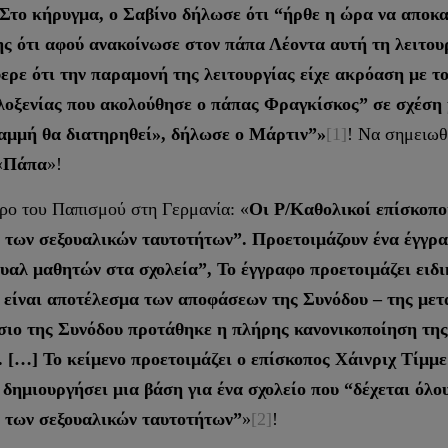
Στο κήρυγμα, ο Σαβίνο δήλωσε ότι “ήρθε η ώρα να αποκα
ς ότι αφού ανακοίνωσε στον πάπα Λέοντα αυτή τη λειτουργ
ερε ότι την παραμονή της λειτουργίας είχε ακρόαση με τ
φιλοξενίας που ακολούθησε ο πάπας Φραγκίσκος” σε σχέση
ραμμή θα διατηρηθεί», δήλωσε ο Μάρτιν”»
[1]
! Να σημειωθ
«
Πάπα
»!
ώρο του Παπισμού στη Γερμανία: «
Οι Ρ/Καθολικοί επίσκοποι
α των σεξουαλικών ταυτοτήτων”. Προετοιμάζουν ένα έγγραφ
υαλ μαθητών στα σχολεία”, Το έγγραφο προετοιμάζει ειδι
 είναι αποτέλεσμα των αποφάσεων της Συνόδου – της μετ
ίσιο της Συνόδου προτάθηκε η πλήρης κανονικοποίηση της
 […] Το κείμενο προετοιμάζει ο επίσκοπος Χάινριχ Τίμμε
 δημιουργήσει μια βάση για ένα σχολείο που “δέχεται όλο
α των σεξουαλικών ταυτοτήτων”
»
[2]
!