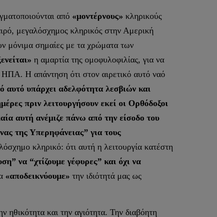
αγματοποιούνται από
«μοντέρνους»
κληρικούς
καιρό, μεγαλόσχημος κληρικός στην Αμερική
ουν μόνιμα σημαίες με τα χρώματα των
ενείται»
η αμαρτία της ομοφυλοφιλίας, για να
ς ΗΠΑ. Η απάντηση ότι στον αιρετικό αυτό ναό
ό αυτό υπάρχει αδελφότητα λεσβιών και
μέρες πριν λειτουργήσουν εκεί οι Ορθόδοξοι
μαία αυτή ανέμιζε πάνω από την είσοδο του
ήνας της Υπερηφάνειας” για τους
αλόσχημο κληρικό: ότι αυτή η λειτουργία κατέστη
ση” να “χτίζουμε γέφυρες” και όχι να
να
«αποδεικνύουμε»
την ιδιότητά μας ως
ν ηθικότητα και την αγιότητα. Την διαβόητη