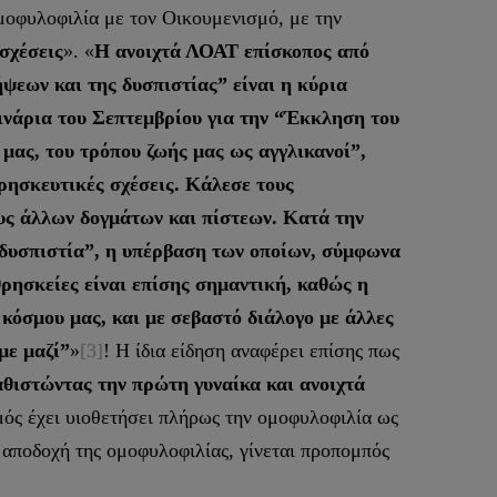
ομοφυλοφιλία με τον Οικουμενισμό, με την
σχέσεις
». «
Η ανοιχτά ΛΟΑΤ επίσκοπος από
ψεων και της δυσπιστίας” είναι η κύρια
ινάρια του Σεπτεμβρίου για την “Έκκληση του
 μας, του τρόπου ζωής μας ως αγγλικανοί”,
θρησκευτικές σχέσεις. Κάλεσε τους
υς άλλων δογμάτων και πίστεων. Κατά την
η δυσπιστία”, η υπέρβαση των οποίων, σύμφωνα
ρησκείες είναι επίσης σημαντική, καθώς η
κόσμου μας, και με σεβαστό διάλογο με άλλες
με μαζί”
»
[3]
! Η ίδια είδηση αναφέρει επίσης πως
αθιστώντας την πρώτη γυναίκα και ανοιχτά
μός έχει υιοθετήσει πλήρως την ομοφυλοφιλία ως
η αποδοχή της ομοφυλοφιλίας, γίνεται προπομπός