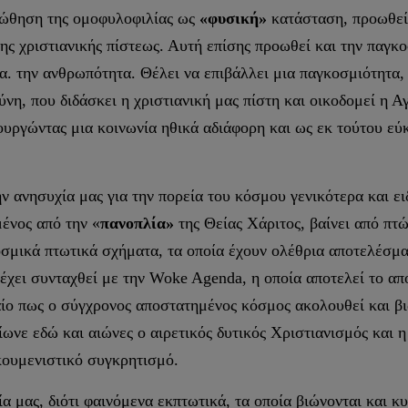
οώθηση της ομοφυλοφιλίας ως
«φυσική»
κατάσταση, προωθεί
της χριστιανικής πίστεως. Αυτή επίσης προωθεί και την παγκ
κ.α. την ανθρωπότητα. Θέλει να επιβάλλει μια παγκοσμιότητα
, που διδάσκει η χριστιανική μας πίστη και οικοδομεί η Αγ
μιουργώντας μια κοινωνία ηθικά αδιάφορη και ως εκ τούτου ε
ν ανησυχία μας για την πορεία του κόσμου γενικότερα και ε
μένος από την «
πανοπλία»
της Θείας Χάριτος, βαίνει από πτώ
κοσμικά πτωτικά σχήματα, τα οποία έχουν ολέθρια αποτελέσμα
η έχει συνταχθεί με την Woke Agenda, η οποία αποτελεί το 
ίο πως ο σύγχρονος αποστατημένος κόσμος ακολουθεί και βι
νε εδώ και αιώνες ο αιρετικός δυτικός Χριστιανισμός και η
κουμενιστικό συγκρητισμό.
 μας, διότι φαινόμενα εκπτωτικά, τα οποία βιώνονται και κυ