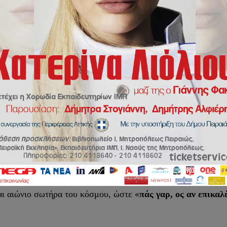
ΟΙΚΟΥΜΕΝΙΣΜΟΣ ΚΑΙ
WOKE
AGENDA
ί αναμφίβολα έκπτωση από την αυθεντική φύση της Εκκλησία
 ακολουθώντας πιστά την βιβλική αποκάλυψη, διδάσκει ρητά κ
ν ουρανόν το δεδομένον εν ανθρώποις εν ω δει σωθήναι ημ
 Θεού, τον Κύριό μας Ιησού Χριστό, ο Οποίος, για να μας α
εταπείνωσεν εαυτόν γενόμενος υπήκοος μέχρι θανάτου, θα
πάν όνομα, ίνα εν τω ονόματι Ιησού, πάν γόνυ κάμψη επο
αι αιώνιο σωτήρα του κόσμου, ώστε «
πάς γαρ, ος αν επικα