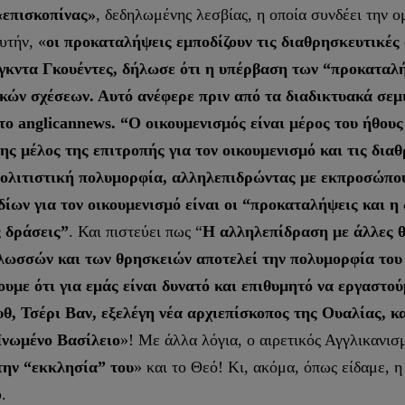
«επισκοπίνας»
, δεδηλωμένης λεσβίας, η οποία συνδέει την 
υτήν, «
οι προκαταλήψεις εμποδίζουν τις διαθρησκευτικές 
γκντα Γκουέντες, δήλωσε ότι η υπέρβαση των “προκαταλή
κών σχέσεων. Αυτό ανέφερε πριν από τα διαδικτυακά σεμ
ο anglicannews. “Ο οικουμενισμός είναι μέρος του ήθους
ς μέλος της επιτροπής για τον οικουμενισμό και τις δια
 πολιτιστική πολυμορφία, αλληλεπιδρώντας με εκπροσώπο
ίων για τον οικουμενισμό είναι οι “προκαταλήψεις και 
ς δράσεις”
. Και πιστεύει πως “
Η αλληλεπίδραση με άλλες θ
λωσσών και των θρησκειών αποτελεί την πολυμορφία του 
υμε ότι για εμάς είναι δυνατό και επιθυμητό να εργαστού
υθ, Τσέρι Βαν, εξελέγη νέα αρχιεπίσκοπος της Ουαλίας, κ
Ηνωμένο Βασίλειο
»! Με άλλα λόγια, ο αιρετικός Αγγλικανισ
την “εκκλησία” του
» και το Θεό! Κι, ακόμα, όπως είδαμε, 
.