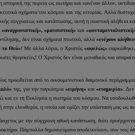
η ιστορική της πορεία ως σωτήρα και κανέναν άλλον, αντιδι
σκευτικά σχήματα του κόσμου και της ιστορίας. Αλλά δυστυχ
ικής συγχύσεως και κατάπτωσης, αυτή η σωστική αλήθεια κα
 «αναχρονιστική», «ρατσιστική»
και
«φονταμενταλιστική
ντίληψης, δεν είναι σχήματα πτωτικά, αλλά
«ενέχουν αλήθει
ε το Θεό»
! Με άλλα λόγια, ο Χριστός
«αφελώς»
σαρκώθηκε, 
υσες θρησκείες! Ο Χριστός δεν είναι μοναδικός και απαραίτ
ίος προωθείται από το οικουμενιστικό δαιμονικό περίγραμμα
καλό»
της, για την παγκόσμια
«ειρήνη»
και
«ευημερία»
. Δεν
στώ και εν τη Εκκλησία η σωτηρία του κόσμου. Να υποδουλω
ή στην ελευθερία, η οποία και ορίζει την υπόστασή μας ως 
άσχετος με την σύγχρονη ηθική κατάπτωση, διότι προέρχοντα
ρακτήρα. Πάμπολλα δημοσιεύματα αποδεικνύουν, συν τοις άλλ