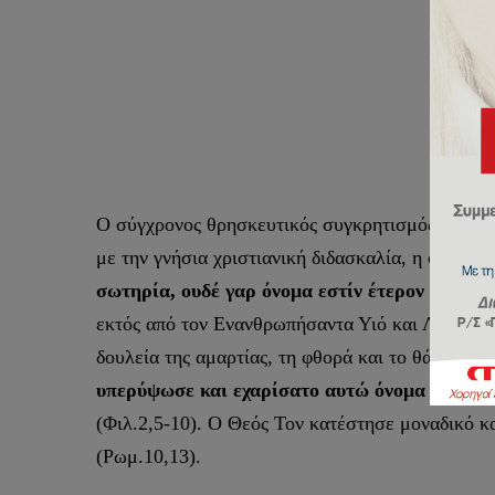
Ο σύγχρονος θρησκευτικός συγκρητισμός αποτελε
με την γνήσια χριστιανική διδασκαλία, η οποία,
σωτηρία, ουδέ γαρ όνομα εστίν έτερον υπό το
εκτός από τον Ενανθρωπήσαντα Υιό και Λόγο του
δουλεία της αμαρτίας, τη φθορά και το θάνατο, «
υπερύψωσε και εχαρίσατο αυτώ όνομα το υπέρ 
(Φιλ.2,5-10). Ο Θεός Τον κατέστησε μοναδικό κ
(Ρωμ.10,13).