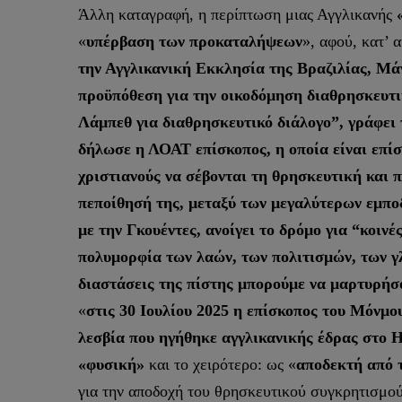
Άλλη καταγραφή, η περίπτωση μιας Αγγλικανής
«
υπέρβαση των προκαταλήψεων
», αφού, κατ’ α
την Αγγλικανική Εκκλησία της Βραζιλίας, Μά
προϋπόθεση για την οικοδόμηση διαθρησκευτι
Λάμπεθ για διαθρησκευτικό διάλογο”, γράφει τ
δήλωσε η ΛΟΑΤ επίσκοπος, η οποία είναι επίση
χριστιανούς να σέβονται τη θρησκευτική και
πεποίθησή της, μεταξύ των μεγαλύτερων εμποδ
με την Γκουέντες, ανοίγει το δρόμο για “κοινέ
πολυμορφία των λαών, των πολιτισμών, των γ
διαστάσεις της πίστης μπορούμε να μαρτυρήσο
«
στις 30 Ιουλίου 2025 η επίσκοπος του Μόνμο
λεσβία που ηγήθηκε αγγλικανικής έδρας στο 
«φυσική»
και το χειρότερο: ως «
αποδεκτή από 
για την αποδοχή του θρησκευτικού συγκρητισμού