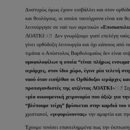
Δυστυχώς όμως έχουν εισβάλλει και στον ορθόδο
και θεολόγους, οι οποίοι ταυτόχρονα είναι και
λειτούργησε σε ναό των αιρετικών
«Επισκοπιλι
ΛΟΑΤΚΙ
[4]
! Δεν γνωρίζουμε γιατί επελέγη ναός
γίνει ορθόδοξη λειτουργία και όχι κάποιος από 
τιμάται ο Απόστολος Βαρθολομαίος δεν είναι σο
ομοφυλοφίλων η οποία “είναι πλήρως ενσωματ
ιεράρχες, στον ίδιο χώρο, έγινε μία τελετή σ
ναού όταν εισήλθαν οι Ορθόδοξοι ιεράρχες και
προπαγανδιστές της ατζέντας ΛΟΑΤΚΙ
»
[5]
! Ση
«
μία οικουμενική χειρονομία που άξιζε για τη
“βλέπουμε τείχη” βρίσκεται στην καρδιά του τ
χριστιανοί,
«γεφυρώνοντας»
την αμαρτία και την
Έχουμε τονίσει επανειλημμένα πως την έκπτωση 