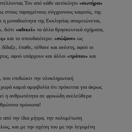
αστέλλοντας Τον από κάθε αυτόκλητο
«σωτήρα»
ώς στους ταραγμένους σύγχρονους καιρούς, της
ι η μοναδικότητα της Εκκλησίας απομειώνεται,
»
, διότι
«αδικεί»
τα άλλα θρησκευτικά σχήματα,
ες»
και το σπουδαιότερο:
«σώζουν»
ως
δίδαξε, έπαθε, πέθανε και ανέστη, αφού οι
ητος, αφού υπάρχουν και άλλοι
«τρόποι»
και
, που επιδιώκει την ολοκληρωτική
 χωρά καμιά αμφιβολία ότι πρόκειται για άκρως
θεί η ανθρωπότητα σε φρικώδη ανελεύθερα
ανθρώπινα πρόσωπα!
ι από την ίδια μήτρα, την πολυμέτωπη
οις, και με την σχέση του με την λεγομένη