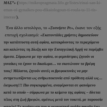
(
https://mikropragmata.lifo.gr/listes/einai-san-ki-
ΜΑΣ”»
emas-oi-gynaikes-pou-dikaiologoun-ti-roula-ta-11-tis-
imeras/
).
Ένα άλλο ιστολόγιο, το
έκανε τον εξής
«Ξυπνήστε Ρε»,
επιτυχή σχολιασμό:
«Εκατοντάδες χρήστες δημοσιεύουν
την κατάπτυστη αυτή αφίσα, κατακρίνοντας το περιεχόμενο
και καλώντας τη Δίωξη και την Εισαγγελική Αρχή να παρέμβει
άμεσα. Σύμφωνα με την αφίσα, οι φεμινίστριες ζητούν οι
γυναίκες να έχουν το δικαίωμα… να σκοτώνουν τα βρέφη
τους! Μάλιστα, ζητούν αυτές οι βρεφοκτονίες να μην
αντιμετωπίζονται ως ανθρωποκτονία από πρόθεση αλλά ως…
έκτρωση!!! Πιο συγκεκριμένα, αναφέρονται σε φαινόμενο
κατά το οποίο – σύμφωνα με το κείμενο της αφίσας – δίνεται
τέλος στη ζωή βρεφών, αμέσως μετά τον τοκετό, με παρουσία
ιατρών! Σε περίπτωση που η φεμινιστική ομάδα mιγaδa έχει