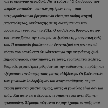
και το ομώνυμο περιοδικό. Να τι γράφει: “Ο διασυρμός των
νεαρών γυναικών – και των μητέρων τους – που
κατηγορούνται για βρεφοκτονία είναι μια ακόμη στιγμή
βαρβαρότητας, αντίστοιχης με τη διαπόμπευση των
οροθετικών γυναικών το 2012. Ο φασιστικός βούρκος αυτού
του τόπου βρήκε την ευκαιρία να ξεράσει τη μισογυνική χολή
του. Η υποκρισία βασίλευσε σε έναν ταξικό και ρατσιστικό
κόσμο που υποτίθεται ότι κόπτεται για την ανθρώπινη ζωή.
Δημοσιογράφοι, επιστήμονες, γείτονες, ευυπόληπτοι πολίτες,
θεσμικές φεμινίστριες μίλησαν για την «αδιανόητη» πράξη και
εξέφρασαν την άποψη τους για τις «Μήδειες». Οι ζωές αυτών
των γυναικών λοιδορήθηκαν και στοχοποιήθηκαν, σε μια
ακόμη μιντιακή φιέστα. Όμως, αυτές οι γυναίκες είναι σαν και
εμάς. Και αυτό γιατί ξέρουμε, τι σημαίνει μια ανεπιθύμητη
εγκυμοσύνη. Ξέρουμε πώς είναι να μην έχουμε στήριξη από