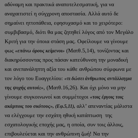
αδύναμη και πρακτικά αναποτελεσματική, για να
αναχαιτιστεί η σύγχρονη αποστασία. Αλλά αυτό δε
σημαίνει ηττοπάθεια, εφησυχασμό και το χειρότερο:
συμβιβασμό, διότι θα μας ζητηθεί λόγος από τον Μεγάλο
Κριτή για την όποια στάση μας. Οφείλουμε να γίνουμε
φως
(Ματθ.5,14), τονίζοντας και
«επάνω όρους κείμενοι»
διακηρύσσοντας προς πάσαν κατεύθυνση την μοναδική
και ανεπανάληπτη αξία του κάθε ανθρώπου σύμφωνα με
τον λόγο του Ευαγγελίου:
«τι δώσει άνθρωπος αντάλλαγμα
, (Ματθ.16,26). Και όχι μόνο να μην
της ψυχής αυτού;»
γίνουμε συγκοινωνοί και συμμέτοχοι
«τοις έργοις τοις
αλλ’ απεναντίας μάλιστα
ακάρποις του σκότους», (Εφ.5,11),
να ελέγχουμε την εσχάτη ηθική κατάπτωση της
εσχατολογικής εποχής μας, η οποία, συν τοις άλλοις,
επιβουλεύεται και την ανθρώπινη ζωή! Να την