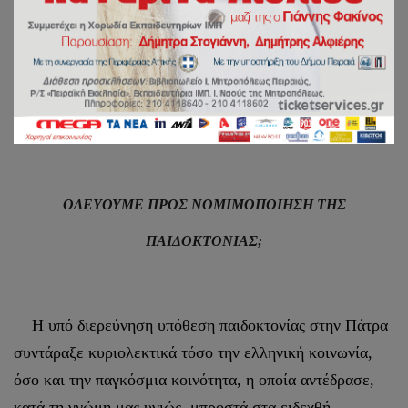
ΓΡΑΦΕΙΟ ΕΠΙ ΤΩΝ ΑΙΡΕΣΕΩΝ ΚΑΙ ΤΩΝ
ΠΑΡΑΘΡΗΣΚΕΙΩΝ
Εν Πειραιεί τη 11η Απριλίου 2022
ΟΔΕΥΟΥΜΕ ΠΡΟΣ ΝΟΜΙΜΟΠΟΙΗΣΗ ΤΗΣ
ΠΑΙΔΟΚΤΟΝΙΑΣ;
Η υπό διερεύνηση υπόθεση παιδοκτονίας στην Πάτρα
συντάραξε κυριολεκτικά τόσο την ελληνική κοινωνία,
όσο και την παγκόσμια κοινότητα, η οποία αντέδρασε,
κατά τη γνώμη μας υγιώς, μπροστά στα ειδεχθή