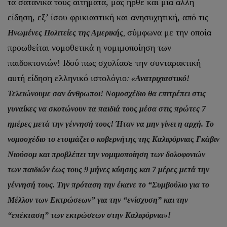
τα σατανικά τους αιτήματα, μας ήρθε και μία άλλη
είδηση, εξ’ ίσου φρικιαστική και ανησυχητική, από τις
σύμφωνα με την οποία
Ηνωμένες Πολιτείες της Αμερικής
,
προωθείται νομοθετικά η νομιμοποίηση των
παιδοκτονιών! Ιδού πως σχολίασε την συνταρακτική
αυτή είδηση ελληνικό ιστολόγιο
:
«Ανατριχιαστικό!
Τελειώνουμε σαν άνθρωποι! Νομοσχέδιο θα επιτρέπει στις
γυναίκες να σκοτώνουν τα παιδιά τους μέσα στις πρώτες 7
ημέρες μετά την γέννησή τους! Ήταν να μην γίνει η αρχή. Το
νομοσχέδιο το ετοιμάζει ο κυβερνήτης της Καλιφόρνιας Γκάβιν
Νιούσομ και προβλέπει την νομιμοποίηση των δολοφονιών
των παιδιών έως τους 9 μήνες κύησης και 7 μέρες μετά την
γέννησή τους. Την πρόταση την έκανε το “Συμβούλιο για το
Μέλλον των Εκτρώσεων” για την “ενίσχυση” και την
“επέκταση” των εκτρώσεων στην Καλιφόρνια»!