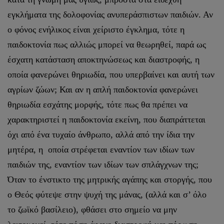
εγκλήματα της δολοφονίας ανυπεράσπιστων παιδιών. Αν
ο φόνος ενήλικος είναι χείριστο έγκλημα, τότε η
παιδοκτονία πως αλλιώς μπορεί να θεωρηθεί, παρά ως
έσχατη κατάσταση αποκτηνώσεως και διαστροφής, η
οποία φανερώνει θηριωδία, που υπερβαίνει και αυτή των
αγρίων ζώων; Και αν η απλή παιδοκτονία φανερώνει
θηριωδία εσχάτης μορφής, τότε πως θα πρέπει να
χαρακτηριστεί η παιδοκτονία εκείνη, που διαπράττεται
όχι από ένα τυχαίο άνθρωπο, αλλά από την ίδια την
μητέρα, η οποία στρέφεται εναντίον των ιδίων των
παιδιών της, εναντίον των ιδίων των σπλάγχνων της;
Όταν το ένστικτο της μητρικής αγάπης και στοργής, που
ο Θεός φύτεψε στην ψυχή της μάνας, (αλλά και σ’ όλο
το ζωϊκό βασίλειο), φθάσει στο σημείο να μην