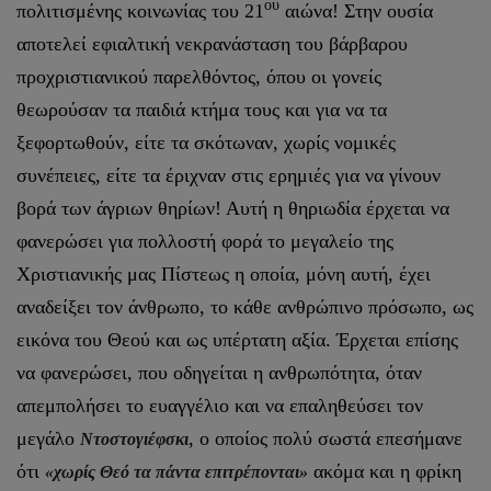
ου
πολιτισμένης κοινωνίας του 21
αιώνα! Στην ουσία
αποτελεί εφιαλτική νεκρανάσταση του βάρβαρου
προχριστιανικού παρελθόντος, όπου οι γονείς
θεωρούσαν τα παιδιά κτήμα τους και για να τα
ξεφορτωθούν, είτε τα σκότωναν, χωρίς νομικές
συνέπειες, είτε τα έριχναν στις ερημιές για να γίνουν
βορά των άγριων θηρίων! Αυτή η θηριωδία έρχεται να
φανερώσει για πολλοστή φορά το μεγαλείο της
Χριστιανικής μας Πίστεως η οποία, μόνη αυτή, έχει
αναδείξει τον άνθρωπο, το κάθε ανθρώπινο πρόσωπο, ως
εικόνα του Θεού και ως υπέρτατη αξία. Έρχεται επίσης
να φανερώσει, που οδηγείται η ανθρωπότητα, όταν
απεμπολήσει το ευαγγέλιο και να επαληθεύσει τον
μεγάλο
, ο οποίος πολύ σωστά επεσήμανε
Ντοστογιέφσκι
ότι
ακόμα και η φρίκη
«χωρίς Θεό τα πάντα επιτρέπονται»