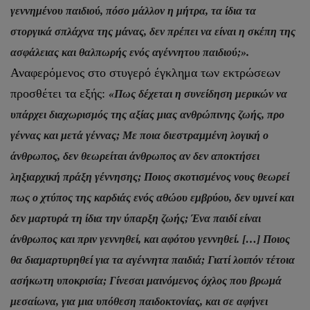
γεννημένου παιδιού, πόσο μάλλον η μήτρα, τα ίδια τα
στοργικά σπλάχνα της μάνας, δεν πρέπει να είναι η σκέπη της
ασφάλειας και θαλπωρής ενός αγέννητου παιδιού;».
Αναφερόμενος στο στυγερό έγκλημα των εκτρώσεων
προσθέτει τα εξής:
«Πως δέχεται η συνείδηση μερικών να
υπάρχει διαχωρισμός της αξίας μιας ανθρώπινης ζωής, προ
γέννας και μετά γέννας; Με ποια διεστραμμένη λογική ο
άνθρωπος, δεν θεωρείται άνθρωπος αν δεν αποκτήσει
ληξιαρχική πράξη γέννησης; Ποιος σκοτισμένος νους θεωρεί
πως ο χτύπος της καρδιάς ενός αθώου εμβρύου, δεν υμνεί και
δεν μαρτυρά τη ίδια την ύπαρξη ζωής; Ένα παιδί είναι
άνθρωπος και πριν γεννηθεί, και αφότου γεννηθεί. […] Ποιος
θα διαμαρτυρηθεί για τα αγέννητα παιδιά; Γιατί λοιπόν τέτοια
ασήκωτη υποκρισία; Γίνεσαι μαινόμενος όχλος που βρωμά
μεσαίωνα, για μια υπόθεση παιδοκτονίας, και σε αφήνει