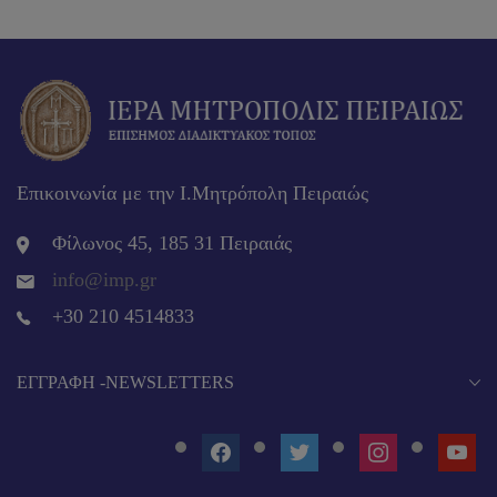
Επικοινωνία με την Ι.Μητρόπολη Πειραιώς
Φίλωνος 45, 185 31 Πειραιάς
info@imp.gr
+30 210 4514833
EΓΓΡΑΦΉ -NEWSLETTERS
FACEBOOK
TWITTER
INSTAGRAM
YOUT